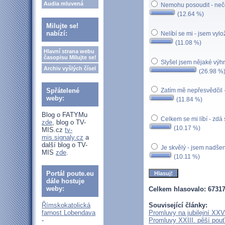
Audia mluvená
Nemohu posoudit - neče
(12.64 %)
Milujte se!
nabízí:
Nelíbí se mi - jsem vylo
(11.08 %)
Hlavní strana webu
časopisu Milujte se!
Slyšel jsem nějaké výhra
Archiv vyšlých čísel
(26.98 %
Spřátelené
Zatím mě nepřesvědčil 
weby:
(11.84 %)
Blog o FATYMu
Celkem se mi líbí - zdá
zde
, blog o TV-
(10.17 %)
MIS.cz
tv-
mis.signaly.cz
a
další blog o TV-
Je skvělý - jsem nadše
MIS
zde
.
(10.11 %)
Portál poute.eu
dále hostuje
weby:
Celkem hlasovalo: 6731
Římskokatolická
Související články:
farnost Lobendava
Promluvy na jubilejní XXV.
-
Promluvy XXIII. pěší pouť