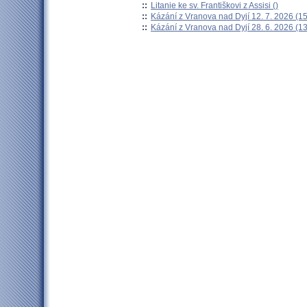
::
Litanie ke sv. Františkovi z Assisi ()
::
Kázání z Vranova nad Dyjí 12. 7. 2026 (15
::
Kázání z Vranova nad Dyjí 28. 6. 2026 (13