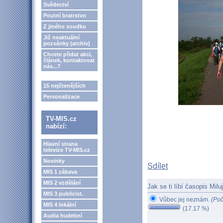
Svědectví
Poutní bratrstvo
Z jiného soudku
Již neaktuální
pozvánky (archiv)
Chcete přidat akci,
článek, kontaktovat
nás...?
15 nejčtenějších
Personalizace
TV-MIS.cz
nabízí:
Hlavní strana
televize TV-MIS.cz
Novinky
Sdílet
MIS 1 zábava
MIS 2 vzdělání
Jak se ti líbí časopis Milu
MIS 3 publicist.
Vůbec jej neznám.
(Poč
MIS 4 lokální
(17.17 %)
Audia hudební