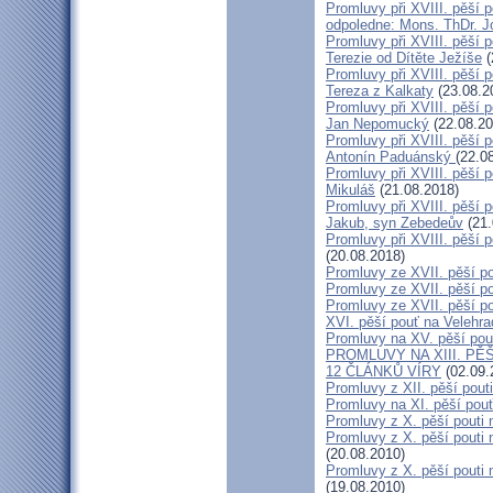
Promluvy při XVIII. pěší p
odpoledne: Mons. ThDr. 
Promluvy při XVIII. pěší p
Terezie od Dítěte Ježíše
(
Promluvy při XVIII. pěší p
Tereza z Kalkaty
(23.08.2
Promluvy při XVIII. pěší p
Jan Nepomucký
(22.08.20
Promluvy při XVIII. pěší p
Antonín Paduánský
(22.0
Promluvy při XVIII. pěší p
Mikuláš
(21.08.2018)
Promluvy při XVIII. pěší p
Jakub, syn Zebedeův
(21.
Promluvy při XVIII. pěší p
(20.08.2018)
Promluvy ze XVII. pěší po
Promluvy ze XVII. pěší po
Promluvy ze XVII. pěší po
XVI. pěší pouť na Velehra
Promluvy na XV. pěší pout
PROMLUVY NA XIII. PĚŠ
12 ČLÁNKŮ VÍRY
(02.09.
Promluvy z XII. pěší pout
Promluvy na XI. pěší pouť
Promluvy z X. pěší pouti 
Promluvy z X. pěší pouti n
(20.08.2010)
Promluvy z X. pěší pouti n
(19.08.2010)