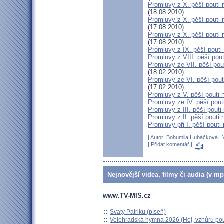
Promluvy z X. pěší pouti n
(18.08.2010)
Promluvy z X. pěší pouti n
(17.08.2010)
Promluvy z X. pěší pouti 
(17.08.2010)
Promluvy z IX. pěší pouti
Promluvy z VIII. pěší pou
Promluvy ze VII. pěší po
(18.02.2010)
Promluvy ze VI. pěší pout
(17.02.2010)
Promluvy z V. pěší pouti n
Promluvy ze IV. pěší pout
Promluvy z III. pěší pouti
Promluvy z II. pěší pouti
Promluvy při I. pěší pout
| Autor:
Bohumila Hubáčková
| 
|
Přidat komentář
|
Nejnovější videa, filmy či audia (v mp
www.TV-MIS.cz
::
Svatý Patriku (píseň)
::
Velehradská hymna 2026 (Hej, vzhůru pou