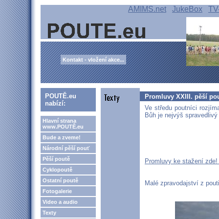
AMIMS.net
JukeBox
TV
Kontakt - vložení akce...
POUTĚ.eu
Promluvy XXIII. pěší pou
nabízí:
Ve středu poutníci rozjíma
Bůh je nejvýš spravedlivý
Hlavní strana
www.POUTĚ.eu
Bude a zveme!
Národní pěší pouť
Pěší poutě
Promluvy ke stažení zde
Cyklopoutě
Ostatní poutě
Malé zpravodajství z pout
Fotogalerie
Video a audio
Texty