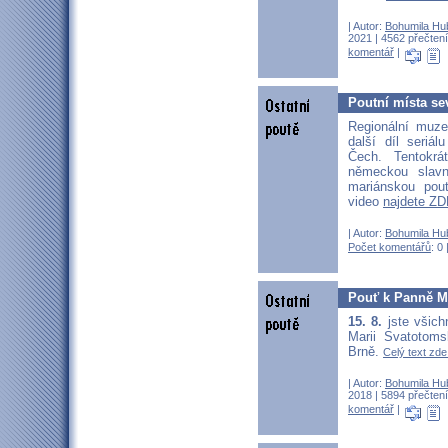
| Autor:
Bohumila Hu
2021 | 4562 přečtení
komentář
|
Poutní místa se
Regionální muze
další díl seriá
Čech. Tentokrá
německou slav
mariánskou pou
video
najdete ZD
| Autor:
Bohumila Hu
Počet komentářů
: 0 
Pouť k Panně Ma
15. 8.
jste všic
Marii Svatotoms
Brně.
Celý text zde.
| Autor:
Bohumila Hu
2018 | 5894 přečtení
komentář
|