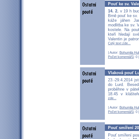
Pouť ke sv. Vale
14. 2.
v 19 h bud
Brně pouť ke sv. 
káže jáhen Ja
modlitba ke sv. V
kostele. Na po
kteří hledají sv
Valentin je patro
Celý text zde...
| Autor:
Bohumila Hu
Počet komentářů
: 0 
Vlaková pouť Lu
23.-29.4.2014 js
do Lurd. Besed
proběhne v páte
18.45 v klášte
zde...
| Autor:
Bohumila Hu
Počet komentářů
: 0 
Pouť smíření 20
Pouť smíření po