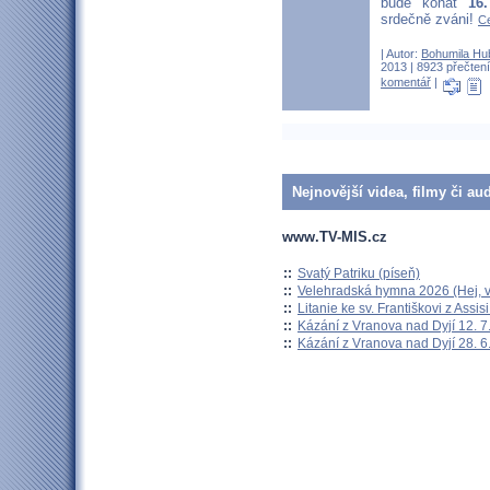
bude konat
16.
srdečně zváni!
Ce
| Autor:
Bohumila Hu
2013 | 8923 přečtení
komentář
|
Nejnovější videa, filmy či au
www.TV-MIS.cz
::
Svatý Patriku (píseň)
::
Velehradská hymna 2026 (Hej, v
::
Litanie ke sv. Františkovi z Assisi
::
Kázání z Vranova nad Dyjí 12. 7
::
Kázání z Vranova nad Dyjí 28. 6