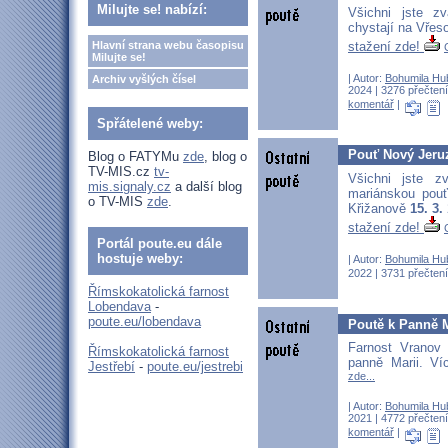
Milujte se! nabízí:
Všichni jste z
chystají na Vře
stažení zde!
Hlavní strana webu časopisu
Milujte se!
| Autor:
Bohumila Hu
Archiv vyšlých čísel
2024 | 3276 přečtení
komentář
|
Spřátelené weby:
Pouť Nový Jeruz
Blog o FATYMu
zde
, blog o
TV-MIS.cz
tv-
Všichni jste z
mis.signaly.cz
a další blog
mariánskou pouť
o TV-MIS
zde
.
Křižanově
15. 3.
stažení zde!
Portál poute.eu dále
hostuje weby:
| Autor:
Bohumila Hu
2022 | 3731 přečtení
Římskokatolická farnost
Lobendava
-
poute.eu/lobendava
Poutě k Panně M
Farnost Vranov
Římskokatolická farnost
panně Marii. V
Jestřebí
-
poute.eu/jestrebi
zde...
| Autor:
Bohumila Hu
2021 | 4772 přečtení
komentář
|