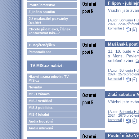
Filipov - jubile
Poutní bratrstvo
Všichni jste zván
Z jiného soudku
Již neaktuální pozvánky
| Autor:
Bohumila Hu
(archiv)
2024 | 2234 přečtení
komentář
|
Chcete přidat akci, článek,
kontaktovat nás...?
Mariánská pouť 
15 nejčtenějších
13. 10.
bude v Ž
Personalizace
s Mons. Pavlem
srdečně zváni.
Ce
TV-MIS.cz nabízí:
| Autor:
Bohumila Hu
2024 | 2576 přečtení
Hlavní strana televize TV-
komentář
|
MIS.cz
Novinky
Zlatá sobota u 
MIS 1 zábava
MIS 2 vzdělání
Všichni jste zván
MIS 3 publicist.
| Autor:
Bohumila Hu
MIS 4 lokální
2024 | 2673 přečtení
komentář
|
Audia hudební
Audia mluvená
Poutní místo Vř