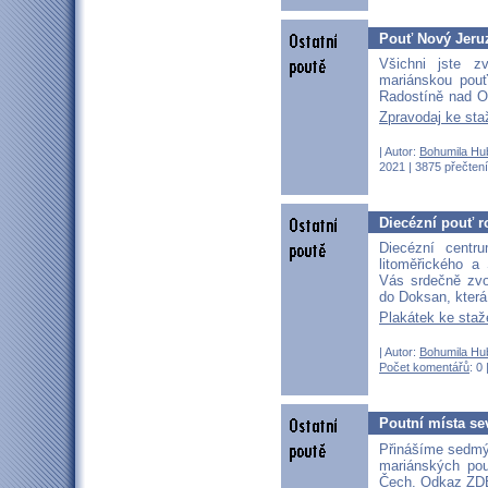
Pouť Nový Jeruz
Všichni jste z
mariánskou pouť
Radostíně nad 
Zpravodaj ke sta
| Autor:
Bohumila Hu
2021 | 3875 přečtení
Diecézní pouť r
Diecézní centru
litoměřického a 
Vás srdečně zvo
do Doksan, kter
Plakátek ke staž
| Autor:
Bohumila Hu
Počet komentářů
: 0 
Poutní místa se
Přinášíme sedmý
mariánských pou
Čech.
Odkaz ZD