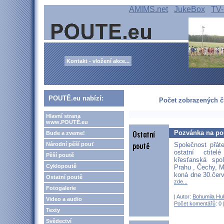
AMIMS.net
JukeBox
TV-
Kontakt - vložení akce...
POUTĚ.eu nabízí:
Počet zobrazených čl
Hlavní strana
www.POUTĚ.eu
Pozvánka na po
Bude a zveme!
Společnost přát
Národní pěší pouť
ostatní ctite
Pěší poutě
křesťanská spo
Cyklopoutě
Prahu , Čechy, M
koná dne 30.čer
Ostatní poutě
zde...
Fotogalerie
| Autor:
Bohumila Hu
Video a audio
Počet komentářů
: 0 
Texty
Svědectví