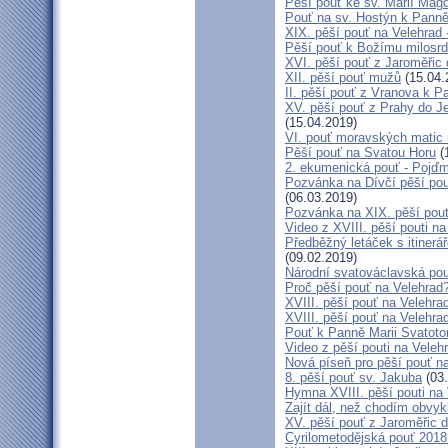
Pěší pouť ke sv. Marií Mag
Pouť na sv. Hostýn k Panně
XIX. pěší pouť na Velehrad 
Pěší pouť k Božímu milosrd
XVI. pěší pouť z Jaroměři
XII. pěší pouť mužů
(15.04.
II. pěší pouť z Vranova k P
XV. pěší pouť z Prahy do J
(15.04.2019)
VI. pouť moravských matic
Pěší pouť na Svatou Horu
(
2. ekumenická pouť - Pojď
Pozvánka na Dívčí pěší pou
(06.03.2019)
Pozvánka na XIX. pěší pouť
Video z XVIII. pěší pouti na
Předběžný letáček s itinerá
(09.02.2019)
Národní svatováclavská po
Proč pěší pouť na Velehrad
XVIII. pěší pouť na Velehra
XVIII. pěší pouť na Velehra
Pouť k Panně Marii Svatoto
Video z pěší pouti na Veleh
Nová píseň pro pěší pouť na
8. pěší pouť sv. Jakuba
(03.
Hymna XVIII. pěší pouti na
Zajít dál, než chodím obvyk
XV. pěší pouť z Jaroměřic
Cyrilometodějská pouť 2018