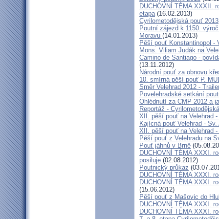
DUCHOVNÍ TÉMA XXXII. roční
etapa
(16.02.2013)
Cyrilometodějská pouť 2013
Poutní zájezd k 1150. výroč
Moravu
(14.01.2013)
Pěší pouť Konstantinopol -
Mons. Viliam Judák na Vele
Camino de Santiago - povíd
(13.11.2012)
Národní pouť za obnovu kře
10. smírná pěší pouť P. MU
Směr Velehrad 2012 - Traile
Povelehradské setkání pout
Ohlédnutí za CMP 2012 a j
Reportáž - Cyrilometodějsk
XII. pěší pouť na Velehrad -
Kajícná pouť Velehrad - Sv.
XII. pěší pouť na Velehrad 
Pěší pouť z Velehradu na S
Pouť jáhnů v Brně
(05.08.20
DUCHOVNÍ TÉMA XXXI. roční
posiluje
(02.08.2012)
Poutnický průkaz
(03.07.20
DUCHOVNÍ TÉMA XXXI. roční
DUCHOVNÍ TÉMA XXXI. ročn
(15.06.2012)
Pěší pouť z Mašovic do H
DUCHOVNÍ TÉMA XXXI. roční
DUCHOVNÍ TÉMA XXXI. ročn
7. a 8. etapa Cyrilometoděj