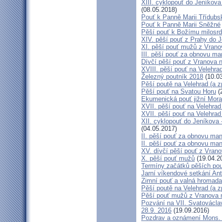
XIII. cyklopouť do Jeníkov
(08.05.2018)
Pouť k Panně Marii Třídubs
Pouť k Panně Marii Sněžné
Pěší pouť k Božímu milosrd
XIV. pěší pouť z Prahy do 
XI. pěší pouť mužů z Vrano
III. pěší pouť za obnovu man
Dívčí pěší pouť z Vranova n
XVIII. pěší pouť na Velehra
Železný poutník 2018
(10.03
Pěší poutě na Velehrad (a zp
Pěší pouť na Svatou Horu
(
Ekumenická pouť jižní Mor
XVII. pěší pouť na Velehrad 
XVII. pěší pouť na Velehrad
XII. cyklopouť do Jeníkova
(04.05.2017)
II. pěší pouť za obnovu manž
II. pěší pouť za obnovu man
XV. dívčí pěší pouť z Vrano
X. pěší pouť mužů
(19.04.2
Termíny začátků pěších pout
Jarní víkendové setkání Ant
Zimní pouť a valná hromada
Pěší poutě na Velehrad (a zp
Pěší pouť mužů z Vranova n
Pozvání na VII. Svatovácla
28.9. 2016
(19.09.2016)
Pozdrav a oznámení Mons.