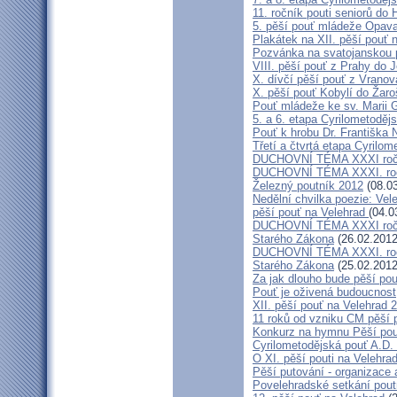
11. ročník pouti seniorů do 
5. pěší pouť mládeže Opava
Plakátek na XII. pěší pouť 
Pozvánka na svatojanskou p
VIII. pěší pouť z Prahy do 
X. dívčí pěší pouť z Vranov
X. pěší pouť Kobylí do Žaro
Pouť mládeže ke sv. Marii G
5. a 6. etapa Cyrilometoděj
Pouť k hrobu Dr. Františka
Třetí a čtvrtá etapa Cyrilom
DUCHOVNÍ TÉMA XXXI roční
DUCHOVNÍ TÉMA XXXI. ročn
Železný poutník 2012
(08.03
Nedělní chvilka poezie: Ve
pěší pouť na Velehrad
(04.0
DUCHOVNÍ TÉMA XXXI ročník
Starého Zákona
(26.02.2012
DUCHOVNÍ TÉMA XXXI. roční
Starého Zákona
(25.02.2012
Za jak dlouho bude pěší po
Pouť je oživená budoucnost
XII. pěší pouť na Velehrad
11 roků od vzniku CM pěší 
Konkurz na hymnu Pěší pou
Cyrilometodějská pouť A.D.
O XI. pěší pouti na Velehr
Pěší putování - organizace
Povelehradské setkání pout