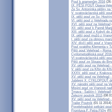
Pouť k pramenům 2016
(26.
IX. PĚŠÍ POUŤ Opava-Vele
Ze Sv. Antonínka pěšky na
V. svatováclavská pěší pou
IX. pěší pouť ze Sv. Hostýn
VI. pěší pouť z Velehradu 
XVI. pěší pouť na Velehrad
XII. pěší pouť k Panně Mar
XIII. pěší pouť z Kobylí do 
IX. pěší pouť mužů z Vrano
I. pěší pouť za obnovu manž
XIV. dívčí pěší pouť z Vran
Pouť svatého Klementa v T
Pěší pouť Velehrad – Roma 
Cyrilometodějská pouť 2016
VI.svatováclavská pěší pou
Pěší pouť ze Sloupu do Brn
XV. pěší pouť na Velehrad 
V. pěší pouť za Křtin do Křt
XXXV. pěší pouť z Krakova
XV. pěší pouť na Velehrad -
Jubilejní X. CYKLOPOUŤ d
XV. národní pěší pouť na V
Misijní pouť ve Vranově nad
Trnava - Šaštín (- Velehrad)
Železný poutník 2015
(08.03
XV. pěší pouť na Velehrad -
Trailer Poutník
(01.11.2014)
Povelehradské setkání pout
Promluva P. Petra Piťhy
(01