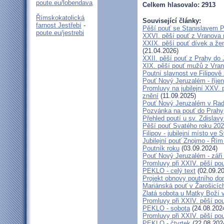
poute.eu/lobendava
Celkem hlasovalo: 2913
Římskokatolická
Související články:
farnost Jestřebí
-
Pěší pouť se Stanislavem P
poute.eu/jestrebi
XXVI. pěší pouť z Vranova n
XXIX. pěší pouť dívek a že
(21.04.2026)
XXII. pěší pouť z Prahy do
XIX. pěší pouť mužů z Vran
Poutní slavnost ve Filipově
Pouť Nový Jeruzalém - říje
Promluvy na jubilejní XXV. 
znění
(11.09.2025)
Pouť Nový Jeruzalém v Rado
Pozvánka na pouť do Prahy
Přehled poutí u sv. Zdislav
Pěší pouť Svatého roku 20
Filipov - jubilejní místo ve
Jubilejní pouť Znojmo - Ří
Poutník roku
(03.09.2024)
Pouť Nový Jeruzalém - září
Promluvy při XXIV. pěší p
PEKLO - celý text
(02.09.20
Projekt obnovy poutního do
Mariánská pouť v Žarošicíc
Zlatá sobota u Matky Boží 
Promluvy při XXIV. pěší p
PEKLO - sobota
(24.08.202
Promluvy při XXIV. pěší p
PEKLO - čtvrtek
(22.08.202