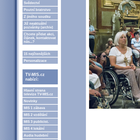
Svědectví
Poutní bratrstvo
Z jiného soudku
Již neaktuální
pozvánky (archiv)
Chcete přidat akci,
článek, kontaktovat
nás...?
15 nejčtenějších
Personalizace
TV-MIS.cz
nabízí:
Hlavní strana
televize TV-MIS.cz
Novinky
MIS 1 zábava
MIS 2 vzdělání
MIS 3 publicist.
MIS 4 lokální
Audia hudební