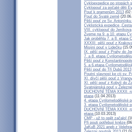
Cykloexpedice po stopách s
Cyklopouť za počaté děti Ev
Pouť k pramenům 2013
(02.
Pouť do Svaté země
(20.06
Pěší pouť ze Sv. Antonínku
Cyklistická expedice „Cesta
VIII. cyklopouť do Jeníkova
Zveme na 9. a 10. etapu Cy
Jak proběhla 7. a 8. etapa 
XXXIII. pěší pouť z Krako
Misijní pouť v Lidečku
(15.0
IX. pěší pouť z Prahy do J
7. a 8. etapa Cyrilometodějs
Pěší pouť z Konstantinopole
5. a 6.etapa Cyrilometodějs
Pěší pouť do Tří Dubů 2013
Poutní slavnost ke cti sv. 
XI. dívčí pěší pouť z Vrano
XI. pěší pouť z Kobylí do Ž
Svatojánská pouť v Železn
DUCHOVNÍ TÉMA XXXII. roční
etapa
(11.04.2013)
4. etapa Cyrilometodějské p
3. etapa Cyrilometodějské p
DUCHOVNÍ TÉMA XXXII. roční
etapa
(10.03.2013)
CMP - už to opět začalo!
(1
Při pouti potřebují kněze
(06
JaKuB 2021 aneb z Velehra
Železný poutník 2013
(21.02