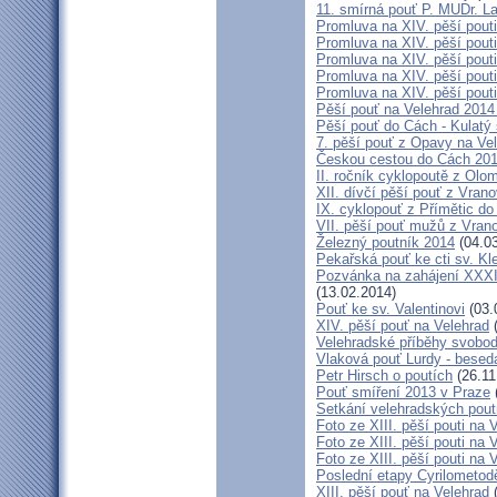
11. smírná pouť P. MUDr. L
Promluva na XIV. pěší pouti
Promluva na XIV. pěší pouti
Promluva na XIV. pěší pouti
Promluva na XIV. pěší pouti
Promluva na XIV. pěší pouti
Pěší pouť na Velehrad 2014 
Pěší pouť do Cách - Kulatý
7. pěší pouť z Opavy na Ve
Českou cestou do Cách 20
II. ročník cyklopoutě z Ol
XII. dívčí pěší pouť z Vran
IX. cyklopouť z Přímětic do
VII. pěší pouť mužů z Vran
Železný poutník 2014
(04.03
Pekařská pouť ke cti sv. K
Pozvánka na zahájení XXXII
(13.02.2014)
Pouť ke sv. Valentinovi
(03.
XIV. pěší pouť na Velehrad
(
Velehradské příběhy svobod
Vlaková pouť Lurdy - besed
Petr Hirsch o poutích
(26.11
Pouť smíření 2013 v Praze
Setkání velehradských pout
Foto ze XIII. pěší pouti na V
Foto ze XIII. pěší pouti na V
Foto ze XIII. pěší pouti na V
Poslední etapy Cyrilometod
XIII. pěší pouť na Velehrad
(