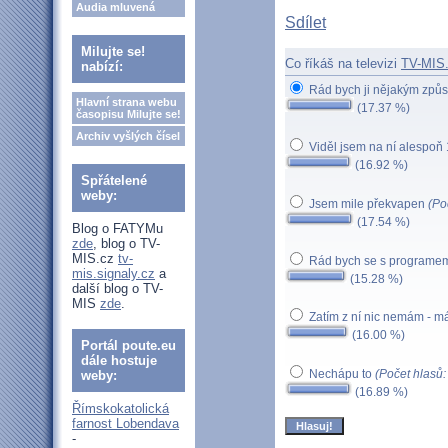
Audia mluvená
Sdílet
Milujte se!
Co říkáš na televizi
TV-MIS
nabízí:
Rád bych ji nějakým způ
Hlavní strana webu
(17.37 %)
časopisu Milujte se!
Archiv vyšlých čísel
Viděl jsem na ní alespoň 
(16.92 %)
Spřátelené
weby:
Jsem mile překvapen
(Po
(17.54 %)
Blog o FATYMu
zde
, blog o TV-
MIS.cz
tv-
Rád bych se s programem
mis.signaly.cz
a
(15.28 %)
další blog o TV-
MIS
zde
.
Zatím z ní nic nemám - m
(16.00 %)
Portál poute.eu
dále hostuje
Nechápu to
(Počet hlasů:
weby:
(16.89 %)
Římskokatolická
farnost Lobendava
-