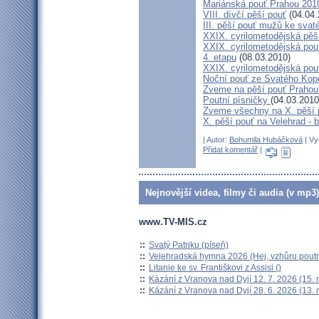
Mariánská pouť Prahou 201
VIII. dívčí pěší pouť
(04.04.
III. pěší pouť mužů ke svat
XXIX. cyrilometodějská pěš
XXIX. cyrilometodějská pou
4. etapu
(08.03.2010)
XXIX. cyrilometodějská pou
Noční pouť ze Svatého Kop
Zveme na pěší pouť Praho
Poutní písničky
(04.03.2010
Zveme všechny na X. pěší 
X. pěší pouť na Velehrad - 
| Autor:
Bohumila Hubáčková
| Vy
Přidat komentář
|
Nejnovější videa, filmy či audia (v mp3)
www.TV-MIS.cz
::
Svatý Patriku (píseň)
::
Velehradská hymna 2026 (Hej, vzhůru poutn
::
Litanie ke sv. Františkovi z Assisi ()
::
Kázání z Vranova nad Dyjí 12. 7. 2026 (15. 
::
Kázání z Vranova nad Dyjí 28. 6. 2026 (13. 