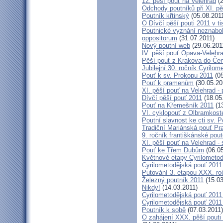
12. pěší pouť na Velehrad
(2
Odchody poutníků při XI. pě
Poutník křtinský
(05.08.201
O Dívčí pěší pouti 2011 v ti
Poutnické vyznání neznaboha
oppositorum
(31.07.2011)
Nový poutní web
(29.06.201
IV. pěší pouť Opava-Velehr
Pěší pouť z Krakova do Če
Jubilejní 30. ročník Cyrilom
Pouť k sv. Prokopu 2011
(05
Pouť k pramenům
(30.05.20
XI. pěší pouť na Velehrad -
Dívčí pěší pouť 2011
(18.05
Pouť na Křemešník 2011
(13
VI. cyklopouť z Olbramkost
Poutní slavnost ke cti sv. P
Tradiční Mariánská pouť Pra
9. ročník františkánské pou
XI. pěší pouť na Velehrad -
Pouť ke Třem Dubům
(06.05
Květnové etapy Cyrilometod
Cyrilometodějská pouť 2011 
Putování 3. etapou XXX. r
Železný poutník 2011
(15.03
Nikdy!
(14.03.2011)
Cyrilometodějská pouť 2011 -
Cyrilometodějská pouť 2011 -
Poutník k sobě
(07.03.2011)
O zahájení XXX. pěší pouti 