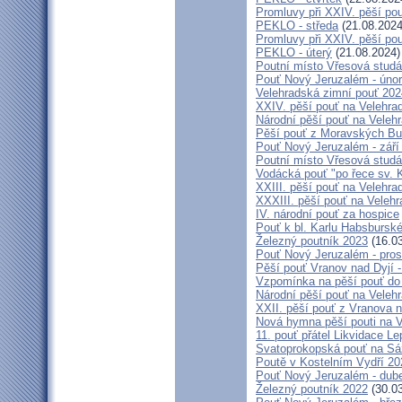
Promluvy při XXIV. pěší p
PEKLO - středa
(21.08.2024
Promluvy při XXIV. pěší p
PEKLO - úterý
(21.08.2024)
Poutní místo Vřesová stud
Pouť Nový Jeruzalém - úno
Velehradská zimní pouť 202
XXIV. pěší pouť na Velehra
Národní pěší pouť na Velehra
Pěší pouť z Moravských Bud
Pouť Nový Jeruzalém - září
Poutní místo Vřesová stud
Vodácká pouť "po řece sv. 
XXIII. pěší pouť na Velehra
XXXIII. pěší pouť na Velehr
IV. národní pouť za hospice
Pouť k bl. Karlu Habsburské
Železný poutník 2023
(16.03
Pouť Nový Jeruzalém - pros
Pěší pouť Vranov nad Dyjí 
Vzpomínka na pěší pouť do
Národní pěší pouť na Veleh
XXII. pěší pouť z Vranova n
Nová hymna pěší pouti na V
11. pouť přátel Likvidace Le
Svatoprokopská pouť na S
Poutě v Kostelním Vydří 20
Pouť Nový Jeruzalém - dub
Železný poutník 2022
(30.03