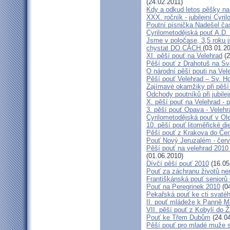
(24.02.2011)
Kdy a odkud letos pěšky na
XXX. ročník - jubilejní Cyr
Poutní písnička Nadešel ča
Cyrilometodějská pouť A.D.
Jsme v poločase, 3,5 roku 
chystat DO CÁCH
(03.01.2
XI. pěší pouť na Velehrad
(2
Pěší pouť z Drahotuš na Sv
O národní pěší pouti na Vel
Pěší pouť Velehrad – Sv. H
Zajímavé okamžiky při pěší 
Odchody poutníků při jubilej
X. pěší pouť na Velehrad - 
3. pěší pouť Opava - Veleh
Cyrilometodějská pouť v Ol
10. pěší pouť litoměřické d
Pěší pouť z Krakova do Če
Pouť Nový Jeruzalém - čer
Pěší pouť na velehrad 2010
(01.06.2010)
Dívčí pěší pouť 2010
(16.05
Pouť za záchranu životů ne
Františkánská pouť seniorů 
Pouť na Peregrinek 2010
(04
Pekařská pouť ke cti svaté
II. pouť mládeže k Panně Ma
VII. pěší pouť z Kobylí do Ž
Pouť ke Třem Dubům
(24.04
Pěší pouť pro mladé muže s