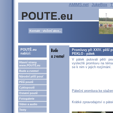
AMIMS.net
JukeBox
T
Kontakt - vložení akce...
POUTĚ.eu
Promluvy při XXIV. pěší 
nabízí:
PEKLO - pátek
V pátek putovali pěší po
Hlavní strana
vyslechli promluvu na téma 
www.POUTĚ.eu
se k nim v jejich rozjímání.
Bude a zveme!
Národní pěší pouť
Pěší poutě
Cyklopoutě
Páteční promluva ke stažen
Ostatní poutě
Fotogalerie
Krátké zpravodajství o páte
Video a audio
Texty