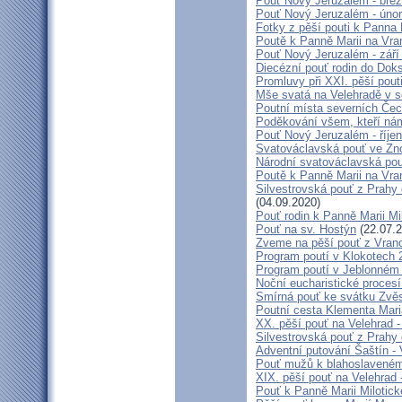
Pouť Nový Jeruzalém - bře
Pouť Nový Jeruzalém - úno
Fotky z pěší pouti k Panna
Poutě k Panně Marii na Vra
Pouť Nový Jeruzalém - září
Diecézní pouť rodin do Dok
Promluvy při XXI. pěší pout
Mše svatá na Velehradě v s
Poutní místa severních Čec
Poděkování všem, kteří nám
Pouť Nový Jeruzalém - říje
Svatováclavská pouť ve Zn
Národní svatováclavská po
Poutě k Panně Marii na Vra
Silvestrovská pouť z Prahy 
(04.09.2020)
Pouť rodin k Panně Marii Mi
Pouť na sv. Hostýn
(22.07.2
Zveme na pěší pouť z Vran
Program poutí v Klokotech 
Program poutí v Jeblonném 
Noční eucharistické proces
Smírná pouť ke svátku Zvě
Poutní cesta Klementa Mar
XX. pěší pouť na Velehra
Silvestrovská pouť z Prahy 
Adventní putování Šaštín - 
Pouť mužů k blahoslavené
XIX. pěší pouť na Velehrad 
Pouť k Panně Marii Milotick