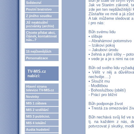
Bůh je stále se svým vyv
Svědectví
Jak ve Starém zákoně, t
zde jen ten nejdůležitější 
Poutní bratrstvo
Zůstaňte ve mně a já zůst
Z jiného soudku
A tak můžeme sledovat a t
Již neaktuální
i pro nás:
pozvánky (archiv)
Bůh svému lidu
Chcete přidat akci,
• slibuje
článek, kontaktovat
nás...?
– Abrahámovi potomstvo
– Izákovi pokoj
– Jakubovi úrodu
15 nejčtenějších
• žehná a plní sliby – pot
Personalizace
• vede je a je s nimi na c
Bůh od svého lidu vyžadu
TV-MIS.cz
• Věřit v něj a důvěřov
nabízí:
nechvěje….)
• Sloužit mu
- Modlitbou
Hlavní strana
- Bohoslužbou (obětí)
televize TV-MIS.cz
- Prácí pro bližní
Novinky
MIS 1 zábava
Bůh podporuje život
• Trestá za omezování ži
MIS 2 vzdělání
MIS 3 publicist.
Bůh nechává svůj lid ve 
tj. na každém z nás, de
MIS 4 lokální
potvrzovat jí skutky, modl
Audia hudební