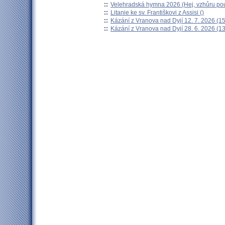
::
Velehradská hymna 2026 (Hej, vzhůru pou
::
Litanie ke sv. Františkovi z Assisi ()
::
Kázání z Vranova nad Dyjí 12. 7. 2026 (15
::
Kázání z Vranova nad Dyjí 28. 6. 2026 (13