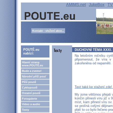
AMIMS.net
JukeBox
TV
Kontakt - vložení akce...
POUTĚ.eu
DUCHOVNÍ TÉMA XXXI. ro
nabízí:
Na letošním ročníku cyri
připomenout, že víra v
Hlavní strana
zakořeněna od nepaměti.
www.POUTĚ.eu
Bude a zveme!
Národní pěší pouť
Pěší poutě
Text také ke stažení zde!
Cyklopoutě
Ostatní poutě
My jsme většinou přejali 
končin přinesli víru již v 
Fotogalerie
míst, kam přinesl víru sv.
Video a audio
se prolíná celými dějina
platí to co bylo řečeno pr
Texty