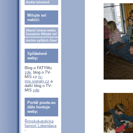
Audia mluvená
Milujte se!
nabízí:
Hlavní strana webu
časopisu Milujte se!
Archiv vyšlých čísel
Spřátelené
weby:
Blog o FATYMu
zde
, blog o TV-
MIS.cz
tv-
mis.signaly.cz
a
další blog o TV-
MIS
zde
.
Portál poute.eu
dále hostuje
weby:
Římskokatolická
farnost Lobendava
-