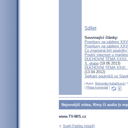
Sdílet
Související články:
Promluvy na jubilejní XXV
Promluvy na jubilejní XXV.
Co znamená být poutníky
Poutní slavnost u marián
DUCHOVNÍ TÉMA XXXII. roč
X. etapa
(19.06.2013)
DUCHOVNÍ TÉMA XXXI. roč
(13.04.2012)
Setkání poutníků ve Slav
| Autor:
Bohumila Hubáčková
| 
|
Přidat komentář
|
Nejnovější videa, filmy či audia (v mp
www.TV-MIS.cz
::
Svatý Patriku (píseň)