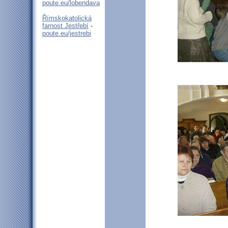
poute.eu/lobendava
Římskokatolická
farnost Jestřebí
-
poute.eu/jestrebi