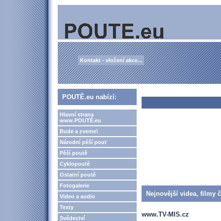
Kontakt - vložení akce...
POUTĚ.eu nabízí:
Hlavní strana
www.POUTĚ.eu
Bude a zveme!
Národní pěší pouť
Pěší poutě
Cyklopoutě
Ostatní poutě
Fotogalerie
Nejnovější videa, filmy 
Video a audio
Texty
www.TV-MIS.cz
Svědectví