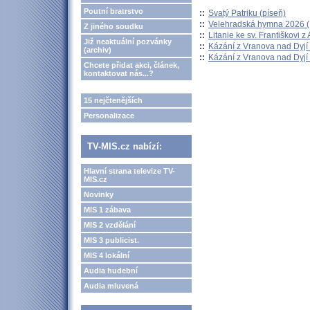
Poutní bratrstvo
::
Svatý Patriku (píseň)
::
Velehradská hymna 2026 (H
Z jiného soudku
::
Litanie ke sv. Františkovi z A
Již neaktuální pozvánky
::
Kázání z Vranova nad Dyjí 
(archiv)
::
Kázání z Vranova nad Dyjí 
Chcete přidat akci, článek,
kontaktovat nás...?
15 nejčtenějších
Personalizace
TV-MIS.cz nabízí:
Hlavní strana televize TV-
MIS.cz
Novinky
MIS 1 zábava
MIS 2 vzdělání
MIS 3 publicist.
MIS 4 lokální
Audia hudební
Audia mluvená