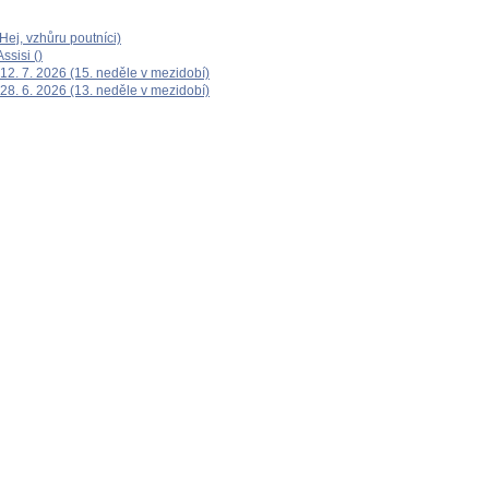
ej, vzhůru poutníci)
ssisi ()
12. 7. 2026 (15. neděle v mezidobí)
28. 6. 2026 (13. neděle v mezidobí)