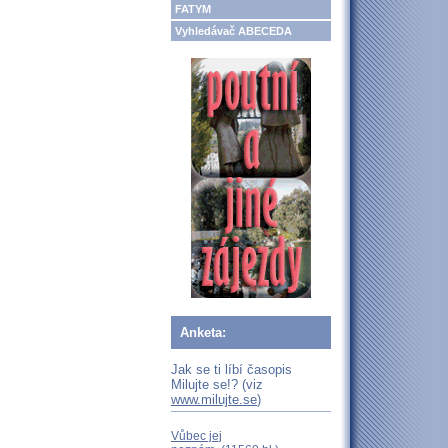
FATYM
Vyhledávač ABECEDA
Anketa:
Jak se ti líbí časopis
Milujte se!? (viz
www.milujte.se
)
Vůbec jej