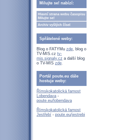
Milujte se! nabízí:
Hlavní strana webu časopisu
Milujte se!
Archiv vyšlých čísel
Spřátelené weby:
Blog o FATYMu
zde
, blog o
TV-MIS.cz
tv-
mis.signaly.cz
a další blog
o TV-MIS
zde
.
Portál poute.eu dále
hostuje weby:
Římskokatolická farnost
Lobendava
-
poute.eu/lobendava
Římskokatolická farnost
Jestřebí
-
poute.eu/jestrebi