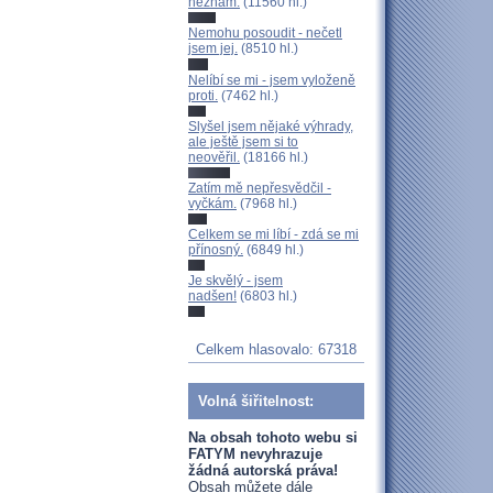
neznám.
(11560 hl.)
Nemohu posoudit - nečetl
jsem jej.
(8510 hl.)
Nelíbí se mi - jsem vyloženě
proti.
(7462 hl.)
Slyšel jsem nějaké výhrady,
ale ještě jsem si to
neověřil.
(18166 hl.)
Zatím mě nepřesvědčil -
vyčkám.
(7968 hl.)
Celkem se mi líbí - zdá se mi
přínosný.
(6849 hl.)
Je skvělý - jsem
nadšen!
(6803 hl.)
Celkem hlasovalo: 67318
Volná šiřitelnost:
Na obsah tohoto webu si
FATYM nevyhrazuje
žádná autorská práva!
Obsah můžete dále