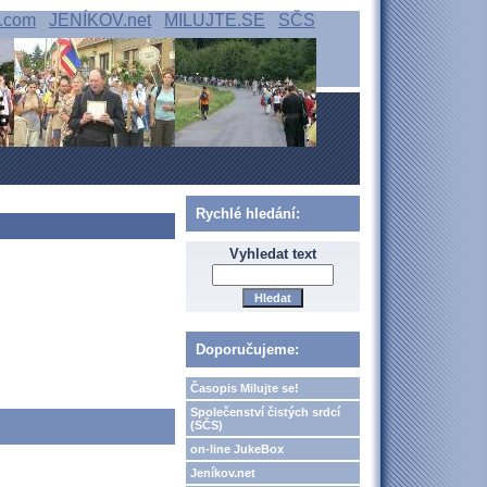
.com
JENÍKOV.net
MILUJTE.SE
SČS
Rychlé hledání:
Vyhledat text
Doporučujeme:
Časopis Milujte se!
Společenství čistých srdcí
(SČS)
on-line JukeBox
Jeníkov.net