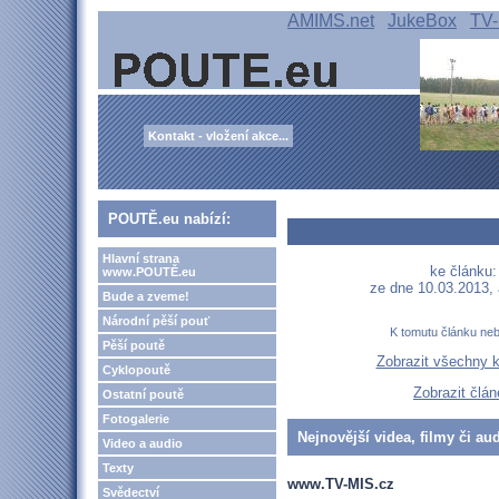
AMIMS.net
JukeBox
TV-
Kontakt - vložení akce...
POUTĚ.eu nabízí:
Hlavní strana
ke článku:
www.POUTĚ.eu
ze dne 10.03.2013,
Bude a zveme!
Národní pěší pouť
K tomutu článku ne
Pěší poutě
Zobrazit všechny 
Cyklopoutě
Zobrazit člá
Ostatní poutě
Fotogalerie
Nejnovější videa, filmy či au
Video a audio
Texty
www.TV-MIS.cz
Svědectví