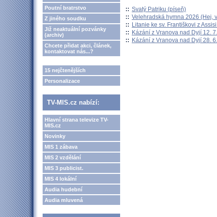
Poutní bratrstvo
::
Svatý Patriku (píseň)
::
Velehradská hymna 2026 (Hej, v
Z jiného soudku
::
Litanie ke sv. Františkovi z Assisi
Již neaktuální pozvánky
::
Kázání z Vranova nad Dyjí 12. 7
(archiv)
::
Kázání z Vranova nad Dyjí 28. 6
Chcete přidat akci, článek,
kontaktovat nás...?
15 nejčtenějších
Personalizace
TV-MIS.cz nabízí:
Hlavní strana televize TV-
MIS.cz
Novinky
MIS 1 zábava
MIS 2 vzdělání
MIS 3 publicist.
MIS 4 lokální
Audia hudební
Audia mluvená