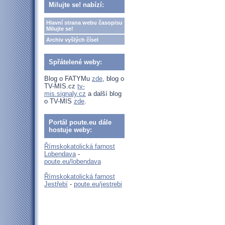
Milujte se! nabízí:
Hlavní strana webu časopisu
Milujte se!
Archiv vyšlých čísel
Spřátelené weby:
Blog o FATYMu
zde
, blog o
TV-MIS.cz
tv-
mis.signaly.cz
a další blog
o TV-MIS
zde
.
Portál poute.eu dále
hostuje weby:
Římskokatolická farnost
Lobendava
-
poute.eu/lobendava
Římskokatolická farnost
Jestřebí
-
poute.eu/jestrebi