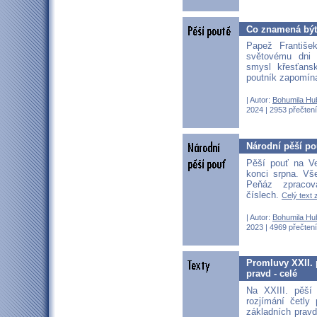
Co znamená být
Papež Františe
světovému dni 
smysl křesťan
poutník zapomín
| Autor:
Bohumila Hu
2024 | 2953 přečtení
Národní pěší pou
Pěší pouť na V
konci srpna. V
Peňáz zpracov
číslech.
Celý text 
| Autor:
Bohumila Hu
2023 | 4969 přečtení
Promluvy XXII. 
pravd - celé
Na XXIII. pěší
rozjímání četly
základních pravd