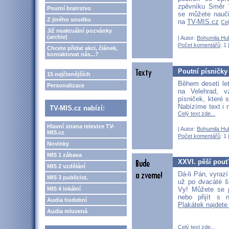
zpěvníku Směr V
Poutní bratrstvo
se můžete nauči
Z jiného soudku
na
TV-MIS.cz
Cel
Již neaktuální pozvánky
(archiv)
| Autor:
Bohumila Hu
Počet komentářů
: 1 
Chcete přidat akci, článek,
kontaktovat nás...?
Poutní písničky
15 nejčtenějších
Během deseti let
Personalizace
na Velehrad, vz
písniček, které 
Nabízíme text i 
TV-MIS.cz nabízí:
Celý text zde...
Hlavní strana televize TV-
| Autor:
Bohumila Hu
MIS.cz
Počet komentářů
: 1 
Novinky
MIS 1 zábava
XXVI. pěší pouť
MIS 2 vzdělání
Dá-li Pán, vyrazí
MIS 3 publicist.
už po dvacáté š
Vy! Můžete se p
MIS 4 lokální
nebo přijít s 
Audia hudební
Plakátek najdete
Audia mluvená
Celý text zde...