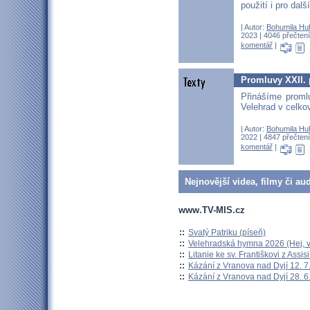
použití i pro dalš
| Autor:
Bohumila Hu
2023 | 4046 přečtení
komentář
|
Promluvy XXII. 
Přinášíme proml
Velehrad v celk
| Autor:
Bohumila Hu
2022 | 4847 přečtení
komentář
|
Nejnovější videa, filmy či au
www.TV-MIS.cz
::
Svatý Patriku (píseň)
::
Velehradská hymna 2026 (Hej, v
::
Litanie ke sv. Františkovi z Assisi
::
Kázání z Vranova nad Dyjí 12. 7
::
Kázání z Vranova nad Dyjí 28. 6