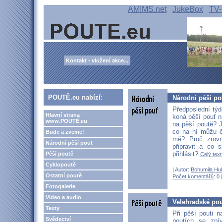
AMIMS.net
JukeBox
TV-
Kontakt - vložení akce...
POUTĚ.eu nabízí:
Národní pěší po
Předposlední týd
Hlavní strana
koná pěší pouť n
www.POUTĚ.eu
na pěší poutě? 
co na ní můžu č
Bude a zveme!
mě? Proč zrov
Národní pěší pouť
připravit a co 
přihlásit?
Pěší poutě
Celý text
Cyklopoutě
| Autor:
Bohumila Hu
Ostatní poutě
Počet komentářů
: 0 
Fotogalerie
Video a audio
Velehradské pou
Texty
Při pěší pouti n
Svědectví
poutích se zpív