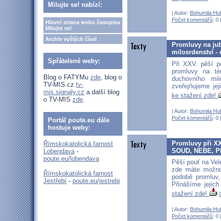
Milujte se! nabízí:
| Autor:
Bohumila Hu
Počet komentářů
: 0 
Hlavní strana webu časopisu
Milujte se!
Archiv vyšlých čísel
Promluvy na jub
milosrdenství - 
Spřátelené weby:
Při XXV. pěší p
promluvy na t
Blog o FATYMu
zde
, blog o
duchovního mil
TV-MIS.cz
tv-
zveřejňujeme je
mis.signaly.cz
a další blog
ke stažení zde!
o TV-MIS
zde
.
| Autor:
Bohumila Hu
Počet komentářů
: 0 
Portál poute.eu dále
hostuje weby:
Promluvy při XX
Římskokatolická farnost
SOUD, NEBE, PE
Lobendava
-
poute.eu/lobendava
Pěší pouť na Vele
zde máte možnos
Římskokatolická farnost
podobě promluv,
Jestřebí
-
poute.eu/jestrebi
Přinášíme jejic
stažení zde!
| Autor:
Bohumila Hu
Počet komentářů
: 0 