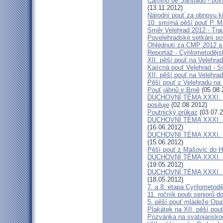
Camino de Santiago - poví
(13.11.2012)
Národní pouť za obnovu k
10. smírná pěší pouť P. 
Směr Velehrad 2012 - Trai
Povelehradské setkání po
Ohlédnutí za CMP 2012 a 
Reportáž - Cyrilometodějs
XII. pěší pouť na Velehrad
Kajícná pouť Velehrad - S
XII. pěší pouť na Velehra
Pěší pouť z Velehradu na
Pouť jáhnů v Brně
(05.08.
DUCHOVNÍ TÉMA XXXI. roč
posiluje
(02.08.2012)
Poutnický průkaz
(03.07.2
DUCHOVNÍ TÉMA XXXI. roč
(16.06.2012)
DUCHOVNÍ TÉMA XXXI. roč
(15.06.2012)
Pěší pouť z Mašovic do 
DUCHOVNÍ TÉMA XXXI. roč
(19.05.2012)
DUCHOVNÍ TÉMA XXXI. roč
(18.05.2012)
7. a 8. etapa Cyrilometod
11. ročník pouti seniorů d
5. pěší pouť mládeže Opa
Plakátek na XII. pěší pou
Pozvánka na svatojanskou