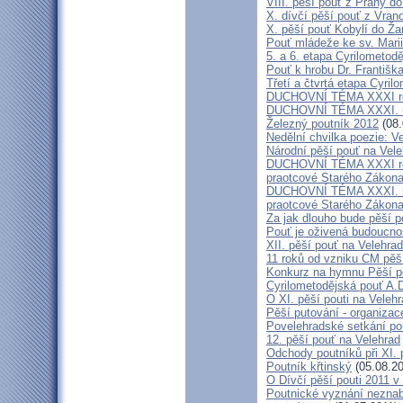
VIII. pěší pouť z Prahy d
X. dívčí pěší pouť z Vran
X. pěší pouť Kobylí do Ža
Pouť mládeže ke sv. Marii
5. a 6. etapa Cyrilometod
Pouť k hrobu Dr. Františ
Třetí a čtvrtá etapa Cyril
DUCHOVNÍ TÉMA XXXI roč
DUCHOVNÍ TÉMA XXXI. ro
Železný poutník 2012
(08.
Nedělní chvilka poezie: 
Národní pěší pouť na Vel
DUCHOVNÍ TÉMA XXXI ročn
praotcové Starého Zákon
DUCHOVNÍ TÉMA XXXI. roč
praotcové Starého Zákon
Za jak dlouho bude pěší p
Pouť je oživená budoucno
XII. pěší pouť na Velehr
11 roků od vzniku CM pěš
Konkurz na hymnu Pěší po
Cyrilometodějská pouť A.D
O XI. pěší pouti na Vele
Pěší putování - organiza
Povelehradské setkání po
12. pěší pouť na Velehrad
Odchody poutníků při XI. 
Poutník křtinský
(05.08.20
O Dívčí pěší pouti 2011 v 
Poutnické vyznání neznabo