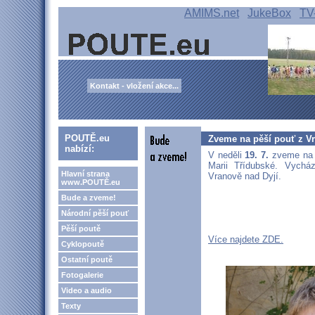
AMIMS.net
JukeBox
TV
Kontakt - vložení akce...
POUTĚ.eu
Zveme na pěší pouť z Vr
nabízí:
V neděli
19. 7.
zveme na 
Marii Třídubské. Vych
Hlavní strana
Vranově nad Dyjí.
www.POUTĚ.eu
Bude a zveme!
Národní pěší pouť
Pěší poutě
Více najdete ZDE.
Cyklopoutě
Ostatní poutě
Fotogalerie
Video a audio
Texty