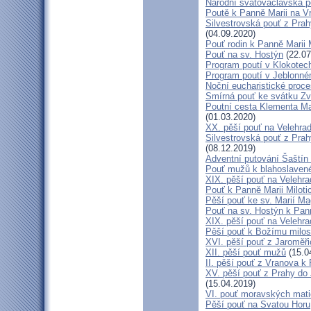
Národní svatováclavská p
Poutě k Panně Marii na V
Silvestrovská pouť z Prah
(04.09.2020)
Pouť rodin k Panně Marii 
Pouť na sv. Hostýn
(22.07
Program poutí v Klokotec
Program poutí v Jeblonné
Noční eucharistické proc
Smírná pouť ke svátku Z
Poutní cesta Klementa Ma
(01.03.2020)
XX. pěší pouť na Velehr
Silvestrovská pouť z Prah
(08.12.2019)
Adventní putování Šaštín 
Pouť mužů k blahoslave
XIX. pěší pouť na Velehra
Pouť k Panně Marii Miloti
Pěší pouť ke sv. Marií Ma
Pouť na sv. Hostýn k Pan
XIX. pěší pouť na Velehra
Pěší pouť k Božímu milos
XVI. pěší pouť z Jaroměř
XII. pěší pouť mužů
(15.0
II. pěší pouť z Vranova k
XV. pěší pouť z Prahy do
(15.04.2019)
VI. pouť moravských mat
Pěší pouť na Svatou Horu