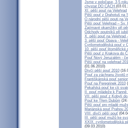
Jsme v poločase, 3,5 roku
chystat DO CÁCH
(03.01.
XI. pěší pouť na Velehrad
Pěší pouť z Drahotuš na 
O národní pěší pouti na V
Pěší pouť Velehrad – Sv.
Zajímavé okamžiky při pěš
Odchody poutníků při jubil
X. pěší pouť na Velehrad 
3. pěší pouť Opava - Vel
Cyrilometodějská pouť v 
10. pěší pouť litoměřické
Pěší pouť z Krakova do 
Pouť Nový Jeruzalém - če
Pěší pouť na velehrad 20
(01.06.2010)
Dívčí pěší pouť 2010
(16.
Pouť za záchranu životů 
Františkánská pouť senior
Pouť na Peregrinek 2010
(
Pekařská pouť ke cti sva
II. pouť mládeže k Panně 
VII. pěší pouť z Kobylí do
Pouť ke Třem Dubům
(24.
Pěší pouť pro mladé muže
Mariánská pouť Prahou 2
VIII. dívčí pěší pouť
(04.0
III. pěší pouť mužů ke sv
XXIX. cyrilometodějská pě
(09.03.2010)