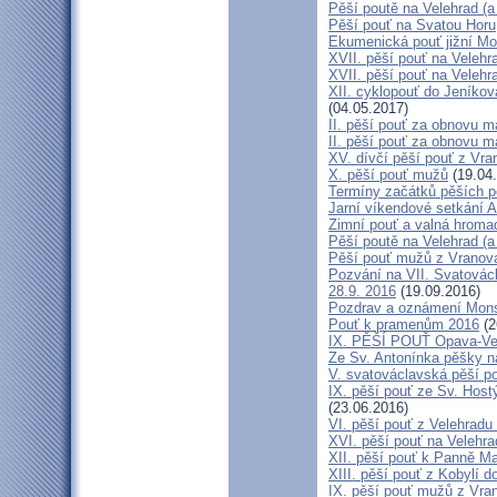
Pěší poutě na Velehrad (a 
Pěší pouť na Svatou Horu
Ekumenická pouť jižní M
XVII. pěší pouť na Velehra
XVII. pěší pouť na Velehr
XII. cyklopouť do Jeníkov
(04.05.2017)
II. pěší pouť za obnovu ma
II. pěší pouť za obnovu m
XV. dívčí pěší pouť z Vra
X. pěší pouť mužů
(19.04
Termíny začátků pěších po
Jarní víkendové setkání A
Zimní pouť a valná hroma
Pěší poutě na Velehrad (a 
Pěší pouť mužů z Vranova 
Pozvání na VII. Svatovácl
28.9. 2016
(19.09.2016)
Pozdrav a oznámení Mon
Pouť k pramenům 2016
(2
IX. PĚŠÍ POUŤ Opava-Ve
Ze Sv. Antonínka pěšky n
V. svatováclavská pěší p
IX. pěší pouť ze Sv. Host
(23.06.2016)
VI. pěší pouť z Velehrad
XVI. pěší pouť na Velehra
XII. pěší pouť k Panně Ma
XIII. pěší pouť z Kobylí d
IX. pěší pouť mužů z Vran