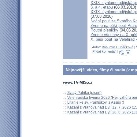
XXIX. cyrilometodějská p
3. a 4. etapu
(08.03.2010)
XXIX. cyrilometodějská p
(07.03.2010)
Noční pouť ze Svatého K
Zveme na pěší pouť Pra
Poutní písničky
(04.03.20
Zveme všechny na X. pěší
X. pěší pouť na Velehrad 
| Autor:
Bohumila Hubáčková
| 
|
Přidat komentář
|
Nejnovější videa, filmy či audia (v mp
www.TV-MIS.cz
::
Svatý Patriku (píseň)
::
Velehradská hymna 2026 (Hej, vzhůru pou
::
Litanie ke sv. Františkovi z Assisi ()
::
Kázání z Vranova nad Dyjí 12. 7. 2026 (15
::
Kázání z Vranova nad Dyjí 28. 6. 2026 (13