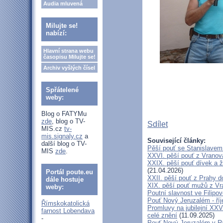
Audia mluvená
Milujte se!
nabízí:
Hlavní strana webu
časopisu Milujte se!
Archiv vyšlých čísel
Spřátelené
weby:
Blog o FATYMu
zde
, blog o TV-
Sdílet
MIS.cz
tv-
mis.signaly.cz
a
Související články:
další blog o TV-
Pěší pouť se Stanislavem
MIS
zde
.
XXVI. pěší pouť z Vranova
XXIX. pěší pouť dívek a ž
(21.04.2026)
Portál poute.eu
XXII. pěší pouť z Prahy 
dále hostuje
XIX. pěší pouť mužů z Vr
weby:
Poutní slavnost ve Filipo
Pouť Nový Jeruzalém - ří
Římskokatolická
Promluvy na jubilejní XXV
farnost Lobendava
celé znění
(11.09.2025)
-
Pouť Nový Jeruzalém v Ra