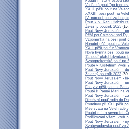
Poutní místo Vřesová st
Vodácká pouť "po řece sv
XXIII. pěší pouť na Veleh
XXXIII. pěší pouť na Vele
IV. národní pouť za hospi
Pouť k bl. Karlu Habsburs
Železný poutník 2023
(16.
Pouť Nový Jeruzalém - pr
Pěší pouť Vranov nad Dyj
Vzpomínka na pěší pouť 
Národní pěší pouť na Vel
XXII. pěší pouť z Vranova
Nová hymna pěší pouti na
11. pouť přátel Likvidace 
Svatoprokopská pouť na 
Poutě v Kostelním Vydří 
Pouť Nový Jeruzalém - d
Železný poutník 2022
(30.
Pouť Nový Jeruzalém - bř
Pouť Nový Jeruzalém - ún
Fotky z pěší pouti k Pann
Poutě k Panně Marii na V
Pouť Nový Jeruzalém - zá
Diecézní pouť rodin do D
Promluvy při XXI. pěší po
Mše svatá na Velehradě v
Poutní místa severních Č
Poděkování všem, kteří n
Pouť Nový Jeruzalém - ří
Svatováclavská pouť ve 