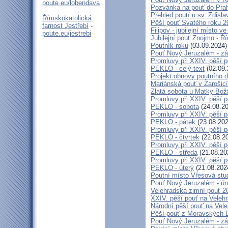
poute.eu/lobendava
Pozvánka na pouť do Pra
Přehled poutí u sv. Zdisl
Římskokatolická
Pěší pouť Svatého roku 2
farnost Jestřebí
-
Filipov - jubilejní místo 
poute.eu/jestrebi
Jubilejní pouť Znojmo - 
Poutník roku
(03.09.2024)
Pouť Nový Jeruzalém - zá
Promluvy při XXIV. pěší 
PEKLO - celý text
(02.09.
Projekt obnovy poutního 
Mariánská pouť v Žarošic
Zlatá sobota u Matky Bož
Promluvy při XXIV. pěší 
PEKLO - sobota
(24.08.20
Promluvy při XXIV. pěší 
PEKLO - pátek
(23.08.202
Promluvy při XXIV. pěší 
PEKLO - čtvrtek
(22.08.2
Promluvy při XXIV. pěší 
PEKLO - středa
(21.08.20
Promluvy při XXIV. pěší 
PEKLO - úterý
(21.08.202
Poutní místo Vřesová st
Pouť Nový Jeruzalém - ún
Velehradská zimní pouť 2
XXIV. pěší pouť na Velehr
Národní pěší pouť na Veleh
Pěší pouť z Moravských B
Pouť Nový Jeruzalém - zá