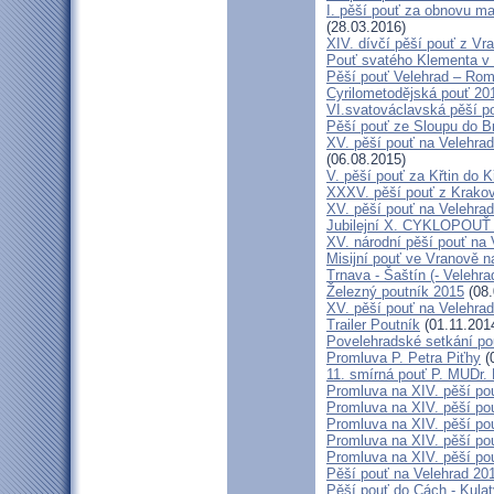
I. pěší pouť za obnovu ma
(28.03.2016)
XIV. dívčí pěší pouť z Vr
Pouť svatého Klementa v 
Pěší pouť Velehrad – Rom
Cyrilometodějská pouť 20
VI.svatováclavská pěší p
Pěší pouť ze Sloupu do B
XV. pěší pouť na Velehrad
(06.08.2015)
V. pěší pouť za Křtin do K
XXXV. pěší pouť z Krako
XV. pěší pouť na Velehrad
Jubilejní X. CYKLOPOUŤ 
XV. národní pěší pouť na 
Misijní pouť ve Vranově n
Trnava - Šaštín (- Velehra
Železný poutník 2015
(08.
XV. pěší pouť na Velehrad
Trailer Poutník
(01.11.201
Povelehradské setkání po
Promluva P. Petra Piťhy
(
11. smírná pouť P. MUDr.
Promluva na XIV. pěší pou
Promluva na XIV. pěší pou
Promluva na XIV. pěší pou
Promluva na XIV. pěší pou
Promluva na XIV. pěší pou
Pěší pouť na Velehrad 201
Pěší pouť do Cách - Kulat