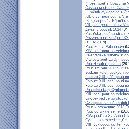
7. pěší pouť z Opavy na 
Českou cestou do Cách 
II. ročník cyklopoutě z 
XII. dívčí pěší pouť z Vr
IX. cyklopouť z Přímětic 
VII. pěší pouť mužů z Vra
Železný poutník 2014
(04.
Pekařská pouť ke cti sv.
Pozvánka na zahájení XXXI
(13.02.2014)
Pouť ke sv. Valentinovi
(0
XIV. pěší pouť na Velehra
Velehradské příběhy svob
Vlaková pouť Lurdy - bes
Petr Hirsch o poutích
(26.
Pouť smíření 2013 v Praz
Setkání velehradských po
Foto ze XIII. pěší pouti na
Foto ze XIII. pěší pouti na
Foto ze XIII. pěší pouti na
Poslední etapy Cyrilometo
XIII. pěší pouť na Velehra
Cykloexpedice po stopách 
Cyklopouť za počaté děti 
Pouť k pramenům 2013
(0
Pouť do Svaté země
(20.0
Pěší pouť ze Sv. Antonín
Cyklistická expedice „Ces
VIII. cyklopouť do Jeníko
Zveme na 9. a 10. etapu C