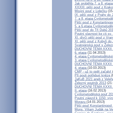
Jak proběhla 7. a 8. etap
XXXIII. pěší pouť z Kra
Misijní pouť v Lidečku
(15
IX. pěší pouť z Prahy do 
7. a 8. etapa Cyrilometodě
Pěší pouť z Konstantinopo
5. a 6.etapa Cyrilometodě
Pěší pouť do Tří Dubů 20
Poutní slavnost ke cti sv.
XI. dívčí pěší pouť z Vra
XI. pěší pouť z Kobylí do
Svatojánská pouť v Žele
DUCHOVNÍ TÉMA XXXII. roč
6. etapa
(11.04.2013)
4. etapa Cyrilometodějské
3. etapa Cyrilometodějské
DUCHOVNÍ TÉMA XXXII. roč
4. etapa
(10.03.2013)
CMP - už to opět začalo!
Při pouti potřebují kněze
(
JaKuB 2021 aneb z Veleh
Železný poutník 2013
(21.
DUCHOVNÍ TÉMA XXXII. roč
II. etapa
(16.02.2013)
Cyrilometodějská pouť 20
Poutní zájezd k 1150. výr
Moravu
(14.01.2013)
Pěší pouť Konstantinopol
Mons. Viliam Judák na Ve