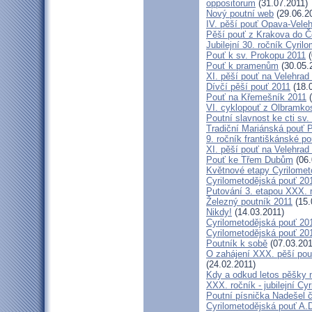
oppositorum
(31.07.2011)
Nový poutní web
(29.06.2
IV. pěší pouť Opava-Vele
Pěší pouť z Krakova do Č
Jubilejní 30. ročník Cyril
Pouť k sv. Prokopu 2011
(
Pouť k pramenům
(30.05.
XI. pěší pouť na Velehrad
Dívčí pěší pouť 2011
(18.
Pouť na Křemešník 2011
(
VI. cyklopouť z Olbramko
Poutní slavnost ke cti sv.
Tradiční Mariánská pouť P
9. ročník františkánské p
XI. pěší pouť na Velehrad
Pouť ke Třem Dubům
(06.
Květnové etapy Cyrilomet
Cyrilometodějská pouť 201
Putování 3. etapou XXX.
Železný poutník 2011
(15.
Nikdy!
(14.03.2011)
Cyrilometodějská pouť 2011
Cyrilometodějská pouť 2011
Poutník k sobě
(07.03.201
O zahájení XXX. pěší pout
(24.02.2011)
Kdy a odkud letos pěšky 
XXX. ročník - jubilejní Cy
Poutní písnička Nadešel 
Cyrilometodějská pouť A.