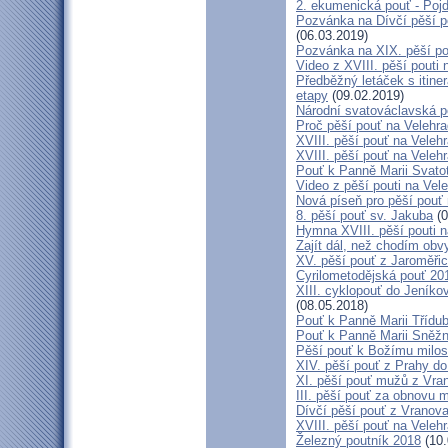
2. ekumenická pouť - Poj
Pozvánka na Dívčí pěší p
(06.03.2019)
Pozvánka na XIX. pěší po
Video z XVIII. pěší pouti 
Předběžný letáček s itine
etapy
(09.02.2019)
Národní svatováclavská p
Proč pěší pouť na Velehr
XVIII. pěší pouť na Veleh
XVIII. pěší pouť na Velehr
Pouť k Panně Marii Svato
Video z pěší pouti na Vel
Nová píseň pro pěší pouť 
8. pěší pouť sv. Jakuba
(0
Hymna XVIII. pěší pouti n
Zajít dál, než chodím obv
XV. pěší pouť z Jaroměř
Cyrilometodějská pouť 201
XIII. cyklopouť do Jeníko
(08.05.2018)
Pouť k Panně Marii Třídu
Pouť k Panně Marii Sněž
Pěší pouť k Božímu milos
XIV. pěší pouť z Prahy d
XI. pěší pouť mužů z Vran
III. pěší pouť za obnovu m
Dívčí pěší pouť z Vranova
XVIII. pěší pouť na Veleh
Železný poutník 2018
(10.