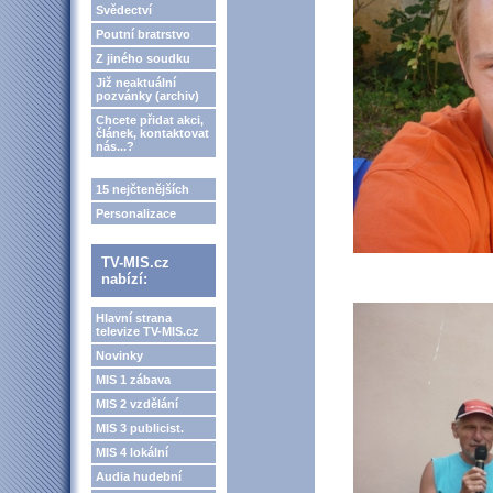
Svědectví
Poutní bratrstvo
Z jiného soudku
Již neaktuální
pozvánky (archiv)
Chcete přidat akci,
článek, kontaktovat
nás...?
15 nejčtenějších
Personalizace
TV-MIS.cz
nabízí:
Hlavní strana
televize TV-MIS.cz
Novinky
MIS 1 zábava
MIS 2 vzdělání
MIS 3 publicist.
MIS 4 lokální
Audia hudební