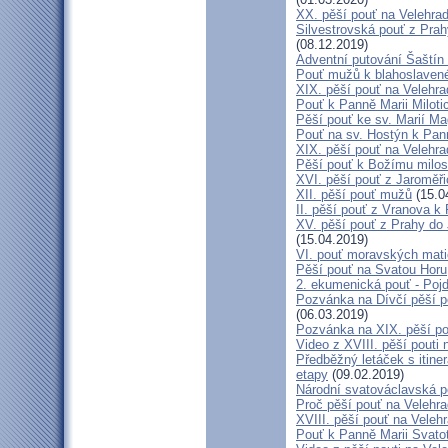
XX. pěší pouť na Velehr
Silvestrovská pouť z Prah
(08.12.2019)
Adventní putování Šaštín 
Pouť mužů k blahoslave
XIX. pěší pouť na Velehra
Pouť k Panně Marii Miloti
Pěší pouť ke sv. Marií Ma
Pouť na sv. Hostýn k Pan
XIX. pěší pouť na Velehra
Pěší pouť k Božímu milos
XVI. pěší pouť z Jaroměř
XII. pěší pouť mužů
(15.0
II. pěší pouť z Vranova k
XV. pěší pouť z Prahy do
(15.04.2019)
VI. pouť moravských mat
Pěší pouť na Svatou Horu
2. ekumenická pouť - Poj
Pozvánka na Dívčí pěší p
(06.03.2019)
Pozvánka na XIX. pěší po
Video z XVIII. pěší pouti 
Předběžný letáček s itine
etapy
(09.02.2019)
Národní svatováclavská p
Proč pěší pouť na Velehr
XVIII. pěší pouť na Veleh
Pouť k Panně Marii Svato