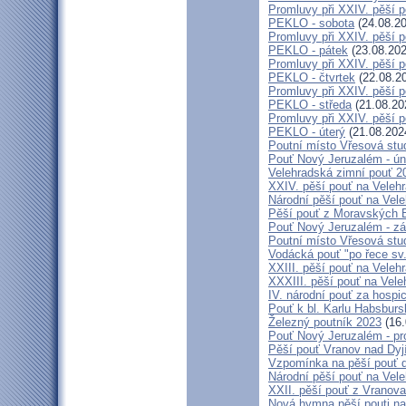
Promluvy při XXIV. pěší 
PEKLO - sobota
(24.08.20
Promluvy při XXIV. pěší 
PEKLO - pátek
(23.08.202
Promluvy při XXIV. pěší 
PEKLO - čtvrtek
(22.08.2
Promluvy při XXIV. pěší 
PEKLO - středa
(21.08.20
Promluvy při XXIV. pěší 
PEKLO - úterý
(21.08.202
Poutní místo Vřesová st
Pouť Nový Jeruzalém - ún
Velehradská zimní pouť 2
XXIV. pěší pouť na Velehr
Národní pěší pouť na Veleh
Pěší pouť z Moravských B
Pouť Nový Jeruzalém - zá
Poutní místo Vřesová st
Vodácká pouť "po řece sv
XXIII. pěší pouť na Veleh
XXXIII. pěší pouť na Vele
IV. národní pouť za hospi
Pouť k bl. Karlu Habsburs
Železný poutník 2023
(16.
Pouť Nový Jeruzalém - pr
Pěší pouť Vranov nad Dyj
Vzpomínka na pěší pouť 
Národní pěší pouť na Vel
XXII. pěší pouť z Vranova
Nová hymna pěší pouti na