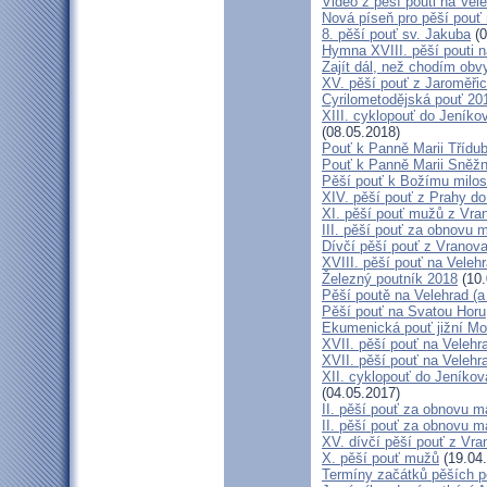
Video z pěší pouti na Vel
Nová píseň pro pěší pouť 
8. pěší pouť sv. Jakuba
(0
Hymna XVIII. pěší pouti n
Zajít dál, než chodím obv
XV. pěší pouť z Jaroměř
Cyrilometodějská pouť 201
XIII. cyklopouť do Jeníko
(08.05.2018)
Pouť k Panně Marii Třídu
Pouť k Panně Marii Sněž
Pěší pouť k Božímu milos
XIV. pěší pouť z Prahy d
XI. pěší pouť mužů z Vran
III. pěší pouť za obnovu m
Dívčí pěší pouť z Vranova
XVIII. pěší pouť na Veleh
Železný poutník 2018
(10.
Pěší poutě na Velehrad (a 
Pěší pouť na Svatou Horu
Ekumenická pouť jižní M
XVII. pěší pouť na Velehra
XVII. pěší pouť na Velehr
XII. cyklopouť do Jeníkov
(04.05.2017)
II. pěší pouť za obnovu ma
II. pěší pouť za obnovu m
XV. dívčí pěší pouť z Vra
X. pěší pouť mužů
(19.04
Termíny začátků pěších po