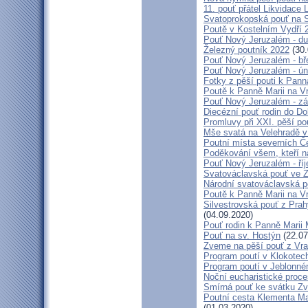
11. pouť přátel Likvidace 
Svatoprokopská pouť na 
Poutě v Kostelním Vydří 
Pouť Nový Jeruzalém - d
Železný poutník 2022
(30.
Pouť Nový Jeruzalém - bř
Pouť Nový Jeruzalém - ún
Fotky z pěší pouti k Pann
Poutě k Panně Marii na V
Pouť Nový Jeruzalém - zá
Diecézní pouť rodin do D
Promluvy při XXI. pěší po
Mše svatá na Velehradě v
Poutní místa severních Č
Poděkování všem, kteří n
Pouť Nový Jeruzalém - ří
Svatováclavská pouť ve 
Národní svatováclavská p
Poutě k Panně Marii na V
Silvestrovská pouť z Prah
(04.09.2020)
Pouť rodin k Panně Marii 
Pouť na sv. Hostýn
(22.07
Zveme na pěší pouť z Vra
Program poutí v Klokotec
Program poutí v Jeblonné
Noční eucharistické proc
Smírná pouť ke svátku Z
Poutní cesta Klementa Ma
(01.03.2020)