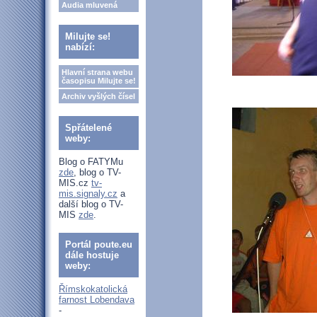
Audia mluvená
Milujte se!
nabízí:
Hlavní strana webu
časopisu Milujte se!
Archiv vyšlých čísel
Spřátelené
weby:
Blog o FATYMu
zde
, blog o TV-
MIS.cz
tv-
mis.signaly.cz
a
další blog o TV-
MIS
zde
.
Portál poute.eu
dále hostuje
weby:
Římskokatolická
farnost Lobendava
-