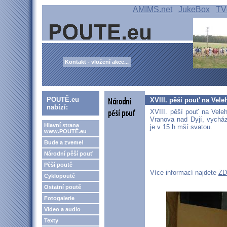
AMIMS.net
JukeBox
TV
Kontakt - vložení akce...
POUTĚ.eu
XVIII. pěší pouť na Vele
nabízí:
XVIII. pěší pouť na Veleh
Vranova nad Dyjí, vychá
Hlavní strana
je v 15 h mší svatou.
www.POUTĚ.eu
Bude a zveme!
Národní pěší pouť
Pěší poutě
Více informací najdete
ZD
Cyklopoutě
Ostatní poutě
Fotogalerie
Video a audio
Texty