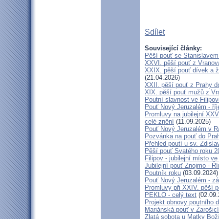
Sdílet
Související články:
Pěší pouť se Stanislavem
XXVI. pěší pouť z Vranova
XXIX. pěší pouť dívek a ž
(21.04.2026)
XXII. pěší pouť z Prahy 
XIX. pěší pouť mužů z Vr
Poutní slavnost ve Filipo
Pouť Nový Jeruzalém - ří
Promluvy na jubilejní XXV
celé znění
(11.09.2025)
Pouť Nový Jeruzalém v Ra
Pozvánka na pouť do Pra
Přehled poutí u sv. Zdisl
Pěší pouť Svatého roku 2
Filipov - jubilejní místo 
Jubilejní pouť Znojmo - 
Poutník roku
(03.09.2024)
Pouť Nový Jeruzalém - zá
Promluvy při XXIV. pěší 
PEKLO - celý text
(02.09.
Projekt obnovy poutního 
Mariánská pouť v Žarošic
Zlatá sobota u Matky Bož