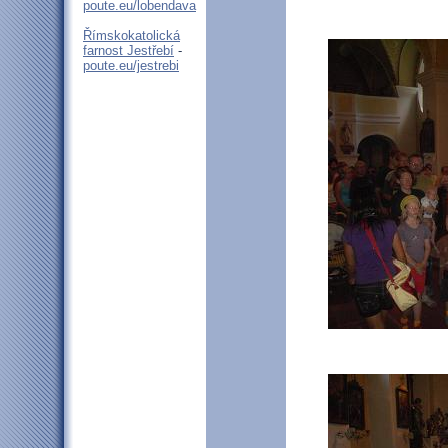
poute.eu/lobendava
Římskokatolická
farnost Jestřebí
-
poute.eu/jestrebi