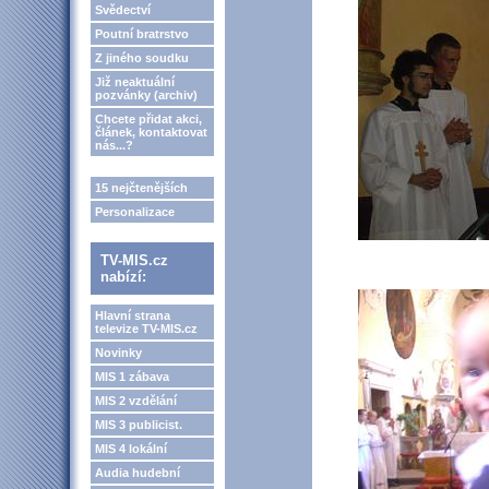
Svědectví
Poutní bratrstvo
Z jiného soudku
Již neaktuální
pozvánky (archiv)
Chcete přidat akci,
článek, kontaktovat
nás...?
15 nejčtenějších
Personalizace
TV-MIS.cz
nabízí:
Hlavní strana
televize TV-MIS.cz
Novinky
MIS 1 zábava
MIS 2 vzdělání
MIS 3 publicist.
MIS 4 lokální
Audia hudební