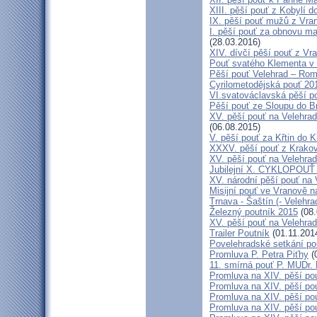
XIII. pěší pouť z Kobylí d
IX. pěší pouť mužů z Vran
I. pěší pouť za obnovu ma
(28.03.2016)
XIV. dívčí pěší pouť z Vr
Pouť svatého Klementa v 
Pěší pouť Velehrad – Rom
Cyrilometodějská pouť 20
VI.svatováclavská pěší p
Pěší pouť ze Sloupu do B
XV. pěší pouť na Velehrad
(06.08.2015)
V. pěší pouť za Křtin do K
XXXV. pěší pouť z Krako
XV. pěší pouť na Velehrad
Jubilejní X. CYKLOPOUŤ 
XV. národní pěší pouť na 
Misijní pouť ve Vranově n
Trnava - Šaštín (- Velehra
Železný poutník 2015
(08.
XV. pěší pouť na Velehrad
Trailer Poutník
(01.11.201
Povelehradské setkání po
Promluva P. Petra Piťhy
(
11. smírná pouť P. MUDr.
Promluva na XIV. pěší pou
Promluva na XIV. pěší pou
Promluva na XIV. pěší pou
Promluva na XIV. pěší pou