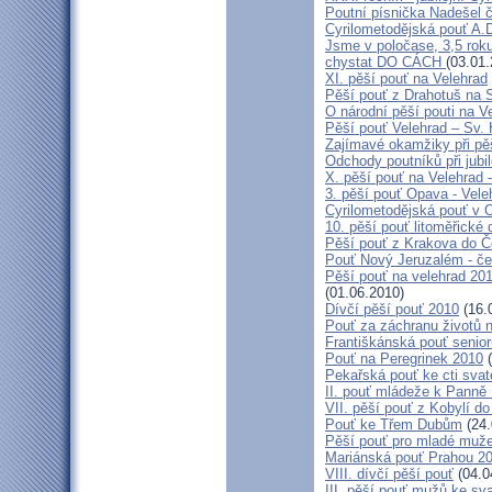
Poutní písnička Nadešel 
Cyrilometodějská pouť A.
Jsme v poločase, 3,5 roku
chystat DO CÁCH
(03.01.
XI. pěší pouť na Velehrad
Pěší pouť z Drahotuš na 
O národní pěší pouti na V
Pěší pouť Velehrad – Sv.
Zajímavé okamžiky při pěš
Odchody poutníků při jubil
X. pěší pouť na Velehrad 
3. pěší pouť Opava - Vel
Cyrilometodějská pouť v 
10. pěší pouť litoměřické
Pěší pouť z Krakova do 
Pouť Nový Jeruzalém - če
Pěší pouť na velehrad 20
(01.06.2010)
Dívčí pěší pouť 2010
(16.
Pouť za záchranu životů 
Františkánská pouť senior
Pouť na Peregrinek 2010
(
Pekařská pouť ke cti sva
II. pouť mládeže k Panně 
VII. pěší pouť z Kobylí do
Pouť ke Třem Dubům
(24.
Pěší pouť pro mladé muže
Mariánská pouť Prahou 2
VIII. dívčí pěší pouť
(04.0
III. pěší pouť mužů ke sv