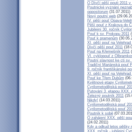
O Dívčí pěší pouti 2011 v 
Poutnické vyznání neznabo
oppositorum
(31.07.2011)
Nový poutní web
(29.06.2
IV. pěší pouť Opava-Vele
Pěší pouť z Krakova do Č
Jubilejní 30. ročník Cyril
Pouť k sv. Prokopu 2011
(
Pouť k pramenům
(30.05.
XI. pěší pouť na Velehrad
Dívčí pěší pouť 2011
(18.
Pouť na Křemešník 2011
(
VI. cyklopouť z Olbramko
Poutní slavnost ke cti sv.
Tradiční Mariánská pouť P
9. ročník františkánské p
XI. pěší pouť na Velehrad
Pouť ke Třem Dubům
(06.
Květnové etapy Cyrilomet
Cyrilometodějská pouť 201
Putování 3. etapou XXX.
Železný poutník 2011
(15.
Nikdy!
(14.03.2011)
Cyrilometodějská pouť 2011
Cyrilometodějská pouť 2011
Poutník k sobě
(07.03.201
O zahájení XXX. pěší pout
(24.02.2011)
Kdy a odkud letos pěšky 
XXX. ročník - jubilejní Cy