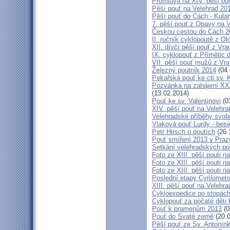
Promluva na XIV. pěší pou
Pěší pouť na Velehrad 201
Pěší pouť do Cách - Kulat
7. pěší pouť z Opavy na 
Českou cestou do Cách 
II. ročník cyklopoutě z 
XII. dívčí pěší pouť z Vr
IX. cyklopouť z Přímětic 
VII. pěší pouť mužů z Vra
Železný poutník 2014
(04.
Pekařská pouť ke cti sv.
Pozvánka na zahájení XXXI
(13.02.2014)
Pouť ke sv. Valentinovi
(0
XIV. pěší pouť na Velehra
Velehradské příběhy svob
Vlaková pouť Lurdy - bes
Petr Hirsch o poutích
(26.
Pouť smíření 2013 v Praz
Setkání velehradských po
Foto ze XIII. pěší pouti na
Foto ze XIII. pěší pouti na
Foto ze XIII. pěší pouti na
Poslední etapy Cyrilometo
XIII. pěší pouť na Velehra
Cykloexpedice po stopách 
Cyklopouť za počaté děti 
Pouť k pramenům 2013
(0
Pouť do Svaté země
(20.0
Pěší pouť ze Sv. Antonín