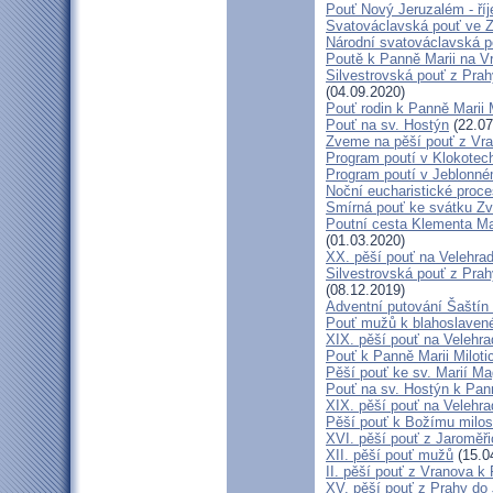
Pouť Nový Jeruzalém - ří
Svatováclavská pouť ve 
Národní svatováclavská p
Poutě k Panně Marii na V
Silvestrovská pouť z Prah
(04.09.2020)
Pouť rodin k Panně Marii 
Pouť na sv. Hostýn
(22.07
Zveme na pěší pouť z Vra
Program poutí v Klokotec
Program poutí v Jeblonné
Noční eucharistické proc
Smírná pouť ke svátku Z
Poutní cesta Klementa Ma
(01.03.2020)
XX. pěší pouť na Velehr
Silvestrovská pouť z Prah
(08.12.2019)
Adventní putování Šaštín 
Pouť mužů k blahoslave
XIX. pěší pouť na Velehra
Pouť k Panně Marii Miloti
Pěší pouť ke sv. Marií Ma
Pouť na sv. Hostýn k Pan
XIX. pěší pouť na Velehra
Pěší pouť k Božímu milos
XVI. pěší pouť z Jaroměř
XII. pěší pouť mužů
(15.0
II. pěší pouť z Vranova k
XV. pěší pouť z Prahy do