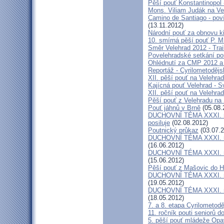
Pěší pouť Konstantinopol
Mons. Viliam Judák na Ve
Camino de Santiago - poví
(13.11.2012)
Národní pouť za obnovu k
10. smírná pěší pouť P. 
Směr Velehrad 2012 - Trai
Povelehradské setkání po
Ohlédnutí za CMP 2012 a 
Reportáž - Cyrilometodějs
XII. pěší pouť na Velehrad
Kajícná pouť Velehrad - S
XII. pěší pouť na Velehra
Pěší pouť z Velehradu na
Pouť jáhnů v Brně
(05.08.
DUCHOVNÍ TÉMA XXXI. roč
posiluje
(02.08.2012)
Poutnický průkaz
(03.07.2
DUCHOVNÍ TÉMA XXXI. roč
(16.06.2012)
DUCHOVNÍ TÉMA XXXI. roč
(15.06.2012)
Pěší pouť z Mašovic do 
DUCHOVNÍ TÉMA XXXI. roč
(19.05.2012)
DUCHOVNÍ TÉMA XXXI. roč
(18.05.2012)
7. a 8. etapa Cyrilometod
11. ročník pouti seniorů d
5. pěší pouť mládeže Opa