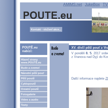
AMIMS.net
JukeBox
TV
Kontakt - vložení akce...
POUTĚ.eu
XV. dívčí pěší pouť z Vr
nabízí:
V pondělí
8. 5.
2017 srdeč
z Vranova nad Dyjí do Kos
Hlavní strana
www.POUTĚ.eu
Bude a zveme!
Národní pěší pouť
Další informace najdete
Z
Pěší poutě
Cyklopoutě
Ostatní poutě
Fotogalerie
Video a audio
Texty