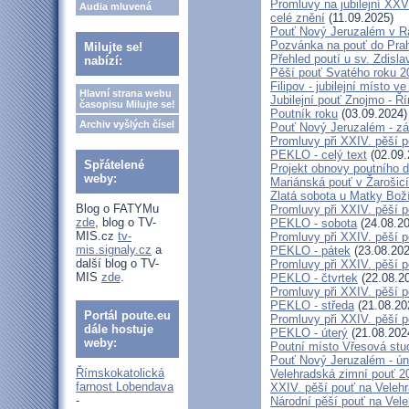
Promluvy na jubilejní XXV
Audia mluvená
celé znění
(11.09.2025)
Pouť Nový Jeruzalém v Ra
Pozvánka na pouť do Pra
Milujte se!
Přehled poutí u sv. Zdisl
nabízí:
Pěší pouť Svatého roku 2
Filipov - jubilejní místo 
Hlavní strana webu
Jubilejní pouť Znojmo - 
časopisu Milujte se!
Poutník roku
(03.09.2024)
Archiv vyšlých čísel
Pouť Nový Jeruzalém - zá
Promluvy při XXIV. pěší 
PEKLO - celý text
(02.09.
Spřátelené
Projekt obnovy poutního 
weby:
Mariánská pouť v Žarošic
Zlatá sobota u Matky Bož
Blog o FATYMu
Promluvy při XXIV. pěší 
zde
, blog o TV-
PEKLO - sobota
(24.08.20
MIS.cz
tv-
Promluvy při XXIV. pěší 
mis.signaly.cz
a
PEKLO - pátek
(23.08.202
další blog o TV-
Promluvy při XXIV. pěší 
MIS
zde
.
PEKLO - čtvrtek
(22.08.2
Promluvy při XXIV. pěší 
PEKLO - středa
(21.08.20
Portál poute.eu
Promluvy při XXIV. pěší 
dále hostuje
PEKLO - úterý
(21.08.202
weby:
Poutní místo Vřesová st
Pouť Nový Jeruzalém - ún
Římskokatolická
Velehradská zimní pouť 2
farnost Lobendava
XXIV. pěší pouť na Velehr
-
Národní pěší pouť na Veleh