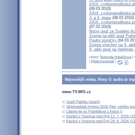
XXIX. cyrilometodějská pě
(09.03.2010)
XXIX. cyrilometodějská p
3. a 4. etapu
(08.03.2010)
XXIX. cyrilometodějská p
(07.03.2010)
Noční pouť ze Svatého K
Zveme na pěší pouť Pra
Poutní písničky
(04.03.20
Zveme všechny na X. pěší
X. pěší pouť na Velehrad 
| Autor:
Bohumila Hubáčková
| 
|
Přidat komentář
|
Nejnovější videa, filmy či audia (v mp
www.TV-MIS.cz
::
Svatý Patriku (píseň)
::
Velehradská hymna 2026 (Hej, vzhůru pou
::
Litanie ke sv. Františkovi z Assisi ()
::
Kázání z Vranova nad Dyjí 12. 7. 2026 (15
::
Kázání z Vranova nad Dyjí 28. 6. 2026 (13