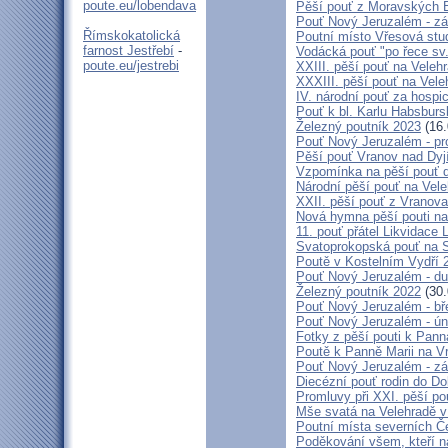
poute.eu/lobendava
Pěší pouť z Moravských B
Pouť Nový Jeruzalém - zá
Římskokatolická
Poutní místo Vřesová st
farnost Jestřebí
-
Vodácká pouť "po řece sv
poute.eu/jestrebi
XXIII. pěší pouť na Veleh
XXXIII. pěší pouť na Vele
IV. národní pouť za hospi
Pouť k bl. Karlu Habsburs
Železný poutník 2023
(16.
Pouť Nový Jeruzalém - pr
Pěší pouť Vranov nad Dyj
Vzpomínka na pěší pouť 
Národní pěší pouť na Vel
XXII. pěší pouť z Vranova
Nová hymna pěší pouti na
11. pouť přátel Likvidace 
Svatoprokopská pouť na 
Poutě v Kostelním Vydří 
Pouť Nový Jeruzalém - d
Železný poutník 2022
(30.
Pouť Nový Jeruzalém - bř
Pouť Nový Jeruzalém - ún
Fotky z pěší pouti k Pann
Poutě k Panně Marii na V
Pouť Nový Jeruzalém - zá
Diecézní pouť rodin do D
Promluvy při XXI. pěší po
Mše svatá na Velehradě v
Poutní místa severních Č
Poděkování všem, kteří n