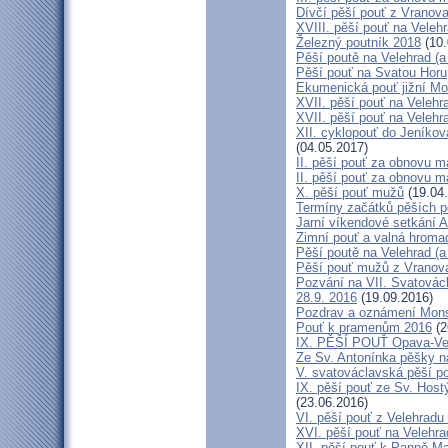
Dívčí pěší pouť z Vranova
XVIII. pěší pouť na Veleh
Železný poutník 2018
(10.
Pěší poutě na Velehrad (a 
Pěší pouť na Svatou Horu
Ekumenická pouť jižní M
XVII. pěší pouť na Velehra
XVII. pěší pouť na Velehr
XII. cyklopouť do Jeníkov
(04.05.2017)
II. pěší pouť za obnovu ma
II. pěší pouť za obnovu m
X. pěší pouť mužů
(19.04
Termíny začátků pěších po
Jarní víkendové setkání A
Zimní pouť a valná hroma
Pěší poutě na Velehrad (a 
Pěší pouť mužů z Vranova 
Pozvání na VII. Svatovácl
28.9. 2016
(19.09.2016)
Pozdrav a oznámení Mon
Pouť k pramenům 2016
(2
IX. PĚŠÍ POUŤ Opava-Ve
Ze Sv. Antonínka pěšky n
V. svatováclavská pěší p
IX. pěší pouť ze Sv. Host
(23.06.2016)
VI. pěší pouť z Velehrad
XVI. pěší pouť na Velehra
XII. pěší pouť k Panně Ma