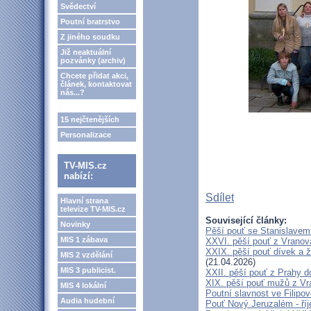
Svědectví
Poutní bratrstvo
Z jiného soudku
Již neaktuální
pozvánky (archiv)
Chcete přidat akci,
článek, kontaktovat
nás...?
15 nejčtenějších
Personalizace
TV-MIS.cz
nabízí:
Sdílet
Hlavní strana
televize TV-MIS.cz
Související články:
Novinky
Pěší pouť se Stanislavem
MIS 1 zábava
XXVI. pěší pouť z Vranova
XXIX. pěší pouť dívek a ž
MIS 2 vzdělání
(21.04.2026)
MIS 3 publicist.
XXII. pěší pouť z Prahy 
XIX. pěší pouť mužů z Vr
MIS 4 lokální
Poutní slavnost ve Filipo
Audia hudební
Pouť Nový Jeruzalém - ří