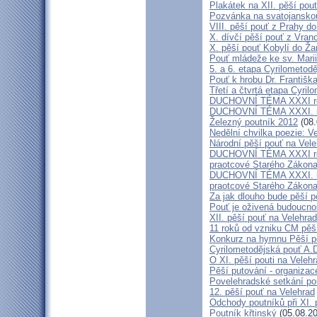
Plakátek na XII. pěší pou
Pozvánka na svatojanskou
VIII. pěší pouť z Prahy d
X. dívčí pěší pouť z Vran
X. pěší pouť Kobylí do Ža
Pouť mládeže ke sv. Marii
5. a 6. etapa Cyrilometod
Pouť k hrobu Dr. Františ
Třetí a čtvrtá etapa Cyril
DUCHOVNÍ TÉMA XXXI roč
DUCHOVNÍ TÉMA XXXI. ro
Železný poutník 2012
(08.
Nedělní chvilka poezie: 
Národní pěší pouť na Vel
DUCHOVNÍ TÉMA XXXI ročn
praotcové Starého Zákon
DUCHOVNÍ TÉMA XXXI. roč
praotcové Starého Zákon
Za jak dlouho bude pěší p
Pouť je oživená budoucno
XII. pěší pouť na Velehr
11 roků od vzniku CM pěš
Konkurz na hymnu Pěší po
Cyrilometodějská pouť A.D
O XI. pěší pouti na Vele
Pěší putování - organiza
Povelehradské setkání po
12. pěší pouť na Velehrad
Odchody poutníků při XI. 
Poutník křtinský
(05.08.20