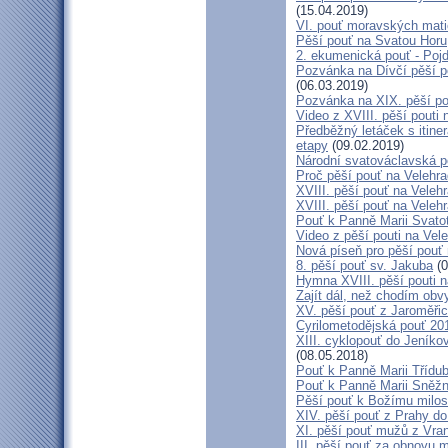
(15.04.2019)
VI. pouť moravských mat
Pěší pouť na Svatou Horu
2. ekumenická pouť - Poj
Pozvánka na Dívčí pěší p
(06.03.2019)
Pozvánka na XIX. pěší po
Video z XVIII. pěší pouti 
Předběžný letáček s itine
etapy
(09.02.2019)
Národní svatováclavská p
Proč pěší pouť na Velehr
XVIII. pěší pouť na Veleh
XVIII. pěší pouť na Velehr
Pouť k Panně Marii Svato
Video z pěší pouti na Vel
Nová píseň pro pěší pouť 
8. pěší pouť sv. Jakuba
(0
Hymna XVIII. pěší pouti n
Zajít dál, než chodím obv
XV. pěší pouť z Jaroměř
Cyrilometodějská pouť 201
XIII. cyklopouť do Jeníko
(08.05.2018)
Pouť k Panně Marii Třídu
Pouť k Panně Marii Sněž
Pěší pouť k Božímu milos
XIV. pěší pouť z Prahy d
XI. pěší pouť mužů z Vran
III. pěší pouť za obnovu m