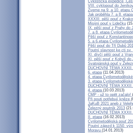
Cyklistická expedice „Ces
VIII. cyklopouť do Jeníko
Zveme na 9. a 10. etapu C
Jak proběhla 7. a 8. etap
XXXIII. pěší pouť z Kra
Misijní pouť v Lidečku
(15
IX. pěší pouť z Prahy do 
7. a 8. etapa Cyrilometodě
Pěší pouť z Konstantinopo
5. a 6.etapa Cyrilometodě
Pěší pouť do Tří Dubů 20
Poutní slavnost ke cti sv.
XI. dívčí pěší pouť z Vra
XI. pěší pouť z Kobylí do
Svatojánská pouť v Žele
DUCHOVNÍ TÉMA XXXII. roč
6. etapa
(11.04.2013)
4. etapa Cyrilometodějské
3. etapa Cyrilometodějské
DUCHOVNÍ TÉMA XXXII. roč
4. etapa
(10.03.2013)
CMP - už to opět začalo!
Při pouti potřebují kněze
(
JaKuB 2021 aneb z Veleh
Železný poutník 2013
(21.
DUCHOVNÍ TÉMA XXXII. roč
II. etapa
(16.02.2013)
Cyrilometodějská pouť 20
Poutní zájezd k 1150. výr
Moravu
(14.01.2013)