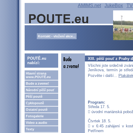
AMIMS.net
JukeBox
TV
Kontakt - vložení akce...
POUTĚ.eu
XIII. pěší pouť z Prahy 
nabízí:
Všichni jste srdečně zváni
Jeníkova, termín je střed
Hlavní strana
Pozvěte i další...
Plakáte
www.POUTĚ.eu
Bude a zveme!
Národní pěší pouť
Pěší poutě
Program:
Cyklopoutě
Středa 17. 5.
Ostatní poutě
 úvodní mariánská pobož
Fotogalerie
Čtvrtek 18. 5.
Video a audio
 v 6:45 zahájení v kos
Texty
Petřínem