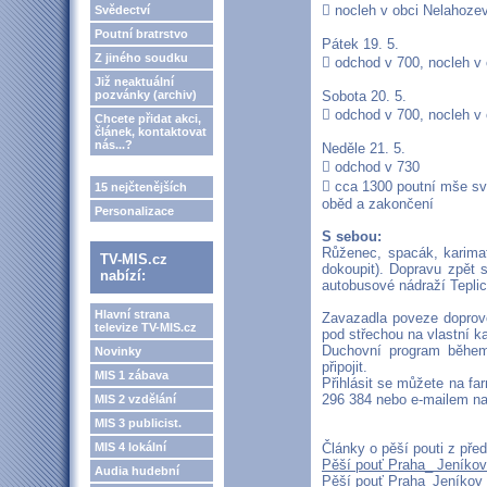
 nocleh v obci Nelahoze
Svědectví
Poutní bratrstvo
Pátek 19. 5.
Z jiného soudku
 odchod v 700, nocleh v 
Již neaktuální
pozvánky (archiv)
Sobota 20. 5.
 odchod v 700, nocleh v
Chcete přidat akci,
článek, kontaktovat
nás...?
Neděle 21. 5.
 odchod v 730
 cca 1300 poutní mše sv
15 nejčtenějších
oběd a zakončení
Personalizace
S sebou:
Růženec, spacák, karimat
TV-MIS.cz
dokoupit). Dopravu zpět 
nabízí:
autobusové nádraží Tepli
Hlavní strana
Zavazadla poveze doprovo
televize TV-MIS.cz
pod střechou na vlastní 
Duchovní program během 
Novinky
připojit.
MIS 1 zábava
Přihlásit se můžete na fa
296 384 nebo e-mailem 
MIS 2 vzdělání
MIS 3 publicist.
MIS 4 lokální
Články o pěší pouti z pře
Pěší pouť Praha_ Jeníko
Audia hudební
Pěší pouť Praha_Jeníkov