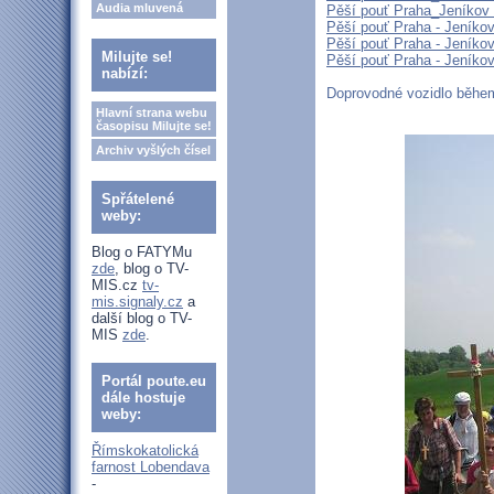
Audia mluvená
Pěší pouť Praha_Jeníkov
Pěší pouť Praha - Jeníko
Pěší pouť Praha - Jeníko
Milujte se!
Pěší pouť Praha - Jeníkov
nabízí:
Doprovodné vozidlo během
Hlavní strana webu
časopisu Milujte se!
Archiv vyšlých čísel
Spřátelené
weby:
Blog o FATYMu
zde
, blog o TV-
MIS.cz
tv-
mis.signaly.cz
a
další blog o TV-
MIS
zde
.
Portál poute.eu
dále hostuje
weby:
Římskokatolická
farnost Lobendava
-