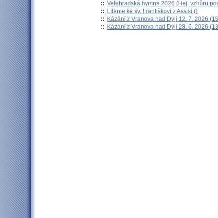
::
Velehradská hymna 2026 (Hej, vzhůru pou
::
Litanie ke sv. Františkovi z Assisi ()
::
Kázání z Vranova nad Dyjí 12. 7. 2026 (15
::
Kázání z Vranova nad Dyjí 28. 6. 2026 (13