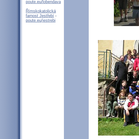
poute.eu/lobendava
Římskokatolická
farnost Jestřebí
-
poute.eu/jestrebi