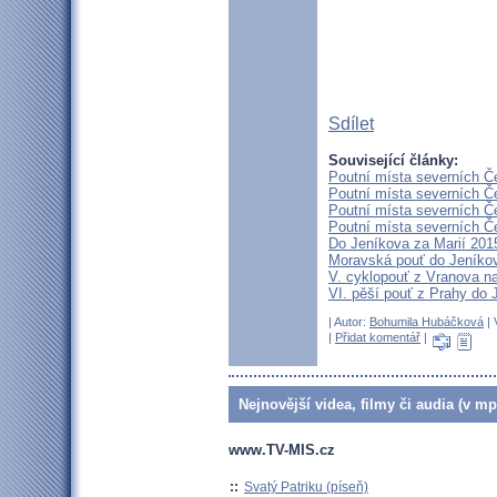
Sdílet
Související články:
Poutní místa severních Če
Poutní místa severních Č
Poutní místa severních Č
Poutní místa severních Č
Do Jeníkova za Marií 201
Moravská pouť do Jeníko
V. cyklopouť z Vranova n
VI. pěší pouť z Prahy do 
| Autor:
Bohumila Hubáčková
| 
|
Přidat komentář
|
Nejnovější videa, filmy či audia (v mp
www.TV-MIS.cz
::
Svatý Patriku (píseň)