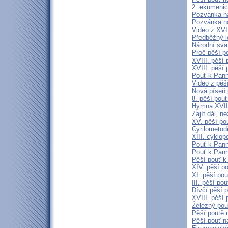
2. ekumenic
Pozvánka na
Pozvánka na
Video z XVII
Předběžný l
Národní sva
Proč pěší p
XVIII. pěší
XVIII. pěší 
Pouť k Pann
Video z pěš
Nová píseň 
8. pěší pou
Hymna XVIII
Zajít dál, 
XV. pěší po
Cyrilometod
XIII. cyklo
Pouť k Pann
Pouť k Pann
Pěší pouť k
XIV. pěší p
XI. pěší po
III. pěší po
Dívčí pěší 
XVIII. pěší
Železný pou
Pěší poutě n
Pěší pouť n