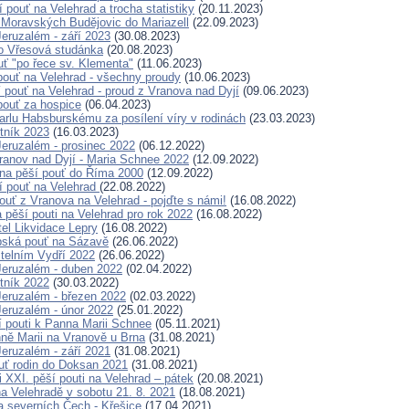
 pouť na Velehrad a trocha statistiky
(20.11.2023)
 Moravských Budějovic do Mariazell
(22.09.2023)
eruzalém - září 2023
(30.08.2023)
o Vřesová studánka
(20.08.2023)
ť "po řece sv. Klementa"
(11.06.2023)
 pouť na Velehrad - všechny proudy
(10.06.2023)
í pouť na Velehrad - proud z Vranova nad Dyjí
(09.06.2023)
 pouť za hospice
(06.04.2023)
Karlu Habsburskému za posílení víry v rodinách
(23.03.2023)
tník 2023
(16.03.2023)
eruzalém - prosinec 2022
(06.12.2022)
ranov nad Dyjí - Maria Schnee 2022
(12.09.2022)
na pěší pouť do Říma 2000
(12.09.2022)
í pouť na Velehrad
(22.08.2022)
ouť z Vranova na Velehrad - pojďte s námi!
(16.08.2022)
pěší pouti na Velehrad pro rok 2022
(16.08.2022)
tel Likvidace Lepry
(16.08.2022)
pská pouť na Sázavě
(26.06.2022)
telním Vydří 2022
(26.06.2022)
eruzalém - duben 2022
(02.04.2022)
tník 2022
(30.03.2022)
eruzalém - březen 2022
(02.03.2022)
eruzalém - únor 2022
(25.01.2022)
í pouti k Panna Marii Schnee
(05.11.2021)
ně Marii na Vranově u Brna
(31.08.2021)
eruzalém - září 2021
(31.08.2021)
uť rodin do Doksan 2021
(31.08.2021)
 XXI. pěší pouti na Velehrad – pátek
(20.08.2021)
a Velehradě v sobotu 21. 8. 2021
(18.08.2021)
a severních Čech - Křešice
(17.04.2021)