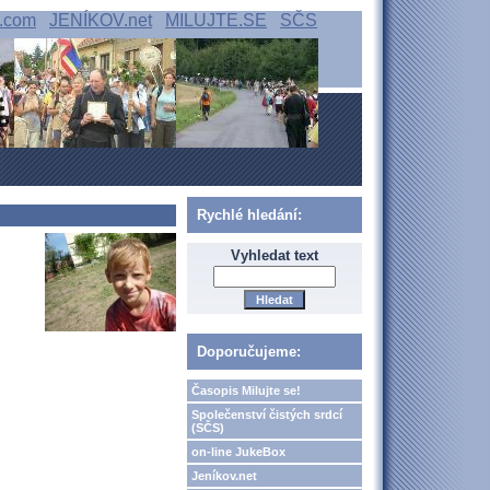
.com
JENÍKOV.net
MILUJTE.SE
SČS
Rychlé hledání:
Vyhledat text
Doporučujeme:
Časopis Milujte se!
Společenství čistých srdcí
(SČS)
on-line JukeBox
Jeníkov.net