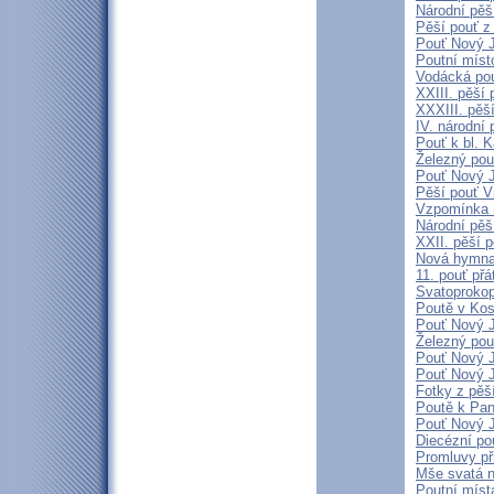
Národní pěší
Pěší pouť z
Pouť Nový J
Poutní míst
Vodácká pou
XXIII. pěší
XXXIII. pěš
IV. národní
Pouť k bl. 
Železný pou
Pouť Nový J
Pěší pouť V
Vzpomínka 
Národní pěš
XXII. pěší p
Nová hymna 
11. pouť přá
Svatoproko
Poutě v Kos
Pouť Nový J
Železný pou
Pouť Nový J
Pouť Nový J
Fotky z pěš
Poutě k Pan
Pouť Nový J
Diecézní po
Promluvy při
Mše svatá n
Poutní míst