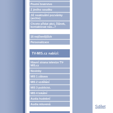
Poutní bratrstvo
Z jiného soudku
Již neaktuální pozvánky
(archiv)
Chcete přidat akci, článek,
kontaktovat nás...?
15 nejčtenějších
Personalizace
TV-MIS.cz nabízí:
Hlavní strana televize TV-
MIS.cz
Novinky
MIS 1 zábava
MIS 2 vzdělání
MIS 3 publicist.
MIS 4 lokální
Audia hudební
Audia mluvená
Sdílet