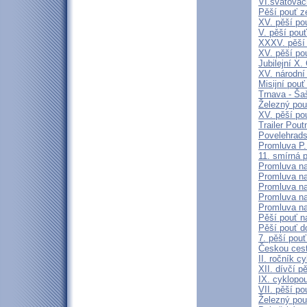
VI.svatovác
Pěší pouť z
XV. pěší po
V. pěší pouť
XXXV. pěší
XV. pěší po
Jubilejní 
XV. národní
Misijní pou
Trnava - Šaš
Železný pou
XV. pěší po
Trailer Pout
Povelehrads
Promluva P.
11. smírná 
Promluva na
Promluva na 
Promluva na 
Promluva na 
Promluva na
Pěší pouť n
Pěší pouť d
7. pěší pou
Českou ces
II. ročník 
XII. dívčí p
IX. cyklopo
VII. pěší p
Železný pou