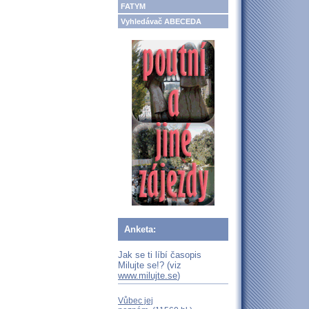
FATYM
Vyhledávač ABECEDA
Anketa:
Jak se ti líbí časopis
Milujte se!? (viz
www.milujte.se
)
Vůbec jej