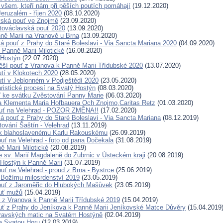
všem, kteří nám při pěších poutích pomáhají
(19.12.2020)
eruzalém - říjen 2020
(08.10.2020)
vská pouť ve Znojmě
(23.09.2020)
továclavská pouť 2020
(13.09.2020)
ně Marii na Vranově u Brna
(13.09.2020)
ká pouť z Prahy do Staré Boleslavi - Via Sancta Mariana 2020
(04.09.2020)
 Panně Marii Milotické
(16.08.2020)
 Hostýn
(22.07.2020)
ší pouť z Vranova k Panně Marii Třídubské 2020
(13.07.2020)
tí v Klokotech 2020
(28.05.2020)
tí v Jeblonném v Podještědí 2020
(23.05.2020)
ristické procesí na Svatý Hostýn
(08.03.2020)
 ke svátku Zvěstování Panny Marie
(06.03.2020)
a Klementa Maria Hofbauera Och Znojmo,Caritas Retz
(01.03.2020)
ouť na Velehrad - POZOR ZMĚNA!!
(17.02.2020)
ká pouť z Prahy do Staré Boleslavi - Via Sancta Mariana
(08.12.2019)
tování Šaštín - Velehrad
(13.11.2019)
k blahoslavenému Karlu Rakouskému
(26.09.2019)
ouť na Velehrad - foto od pana Dočekala
(31.08.2019)
ě Marii Milotické
(20.08.2019)
e sv. Marií Magdaleně do Zubrnic v Ústeckém kraji
(20.08.2019)
 Hostýn k Panně Marii
(31.07.2019)
uť na Velehrad - proud z Brna - Bystrce
(25.06.2019)
 Božímu milosrdenství 2019
(23.05.2019)
ouť z Jaroměřic do Hlubokých Mašůvek
(23.05.2019)
ouť mužů
(15.04.2019)
uť z Vranova k Panně Marii Třídubské 2019
(15.04.2019)
uť z Prahy do Jeníkova k Panně Marii Jeníkovské Matce Důvěry
(15.04.2019
ravských matic na Svatém Hostýně
(02.04.2019)
a Svatou Horu
(12.03.2019)