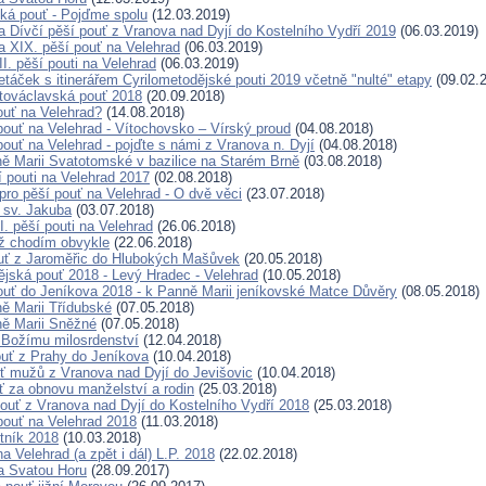
ká pouť - Pojďme spolu
(12.03.2019)
 Dívčí pěší pouť z Vranova nad Dyjí do Kostelního Vydří 2019
(06.03.2019)
 XIX. pěší pouť na Velehrad
(06.03.2019)
I. pěší pouti na Velehrad
(06.03.2019)
etáček s itinerářem Cyrilometodějské pouti 2019 včetně "nulté" etapy
(09.02.
továclavská pouť 2018
(20.09.2018)
ouť na Velehrad?
(14.08.2018)
 pouť na Velehrad - Vítochovsko – Vírský proud
(04.08.2018)
pouť na Velehrad - pojďte s námi z Vranova n. Dyjí
(04.08.2018)
ě Marii Svatotomské v bazilice na Starém Brně
(03.08.2018)
í pouti na Velehrad 2017
(02.08.2018)
pro pěší pouť na Velehrad - O dvě věci
(23.07.2018)
ť sv. Jakuba
(03.07.2018)
. pěší pouti na Velehrad
(26.06.2018)
než chodím obvykle
(22.06.2018)
uť z Jaroměřic do Hlubokých Mašůvek
(20.05.2018)
ějská pouť 2018 - Levý Hradec - Velehrad
(10.05.2018)
pouť do Jeníkova 2018 - k Panně Marii jeníkovské Matce Důvěry
(08.05.2018)
ě Marii Třídubské
(07.05.2018)
ě Marii Sněžné
(07.05.2018)
 Božímu milosrdenství
(12.04.2018)
ouť z Prahy do Jeníkova
(10.04.2018)
uť mužů z Vranova nad Dyjí do Jevišovic
(10.04.2018)
uť za obnovu manželství a rodin
(25.03.2018)
pouť z Vranova nad Dyjí do Kostelního Vydří 2018
(25.03.2018)
 pouť na Velehrad 2018
(11.03.2018)
tník 2018
(10.03.2018)
a Velehrad (a zpět i dál) L.P. 2018
(22.02.2018)
a Svatou Horu
(28.09.2017)