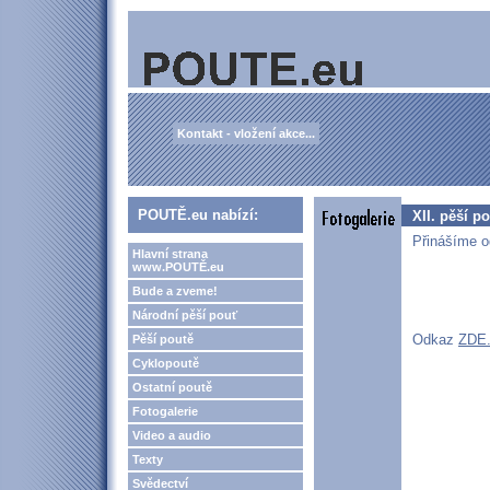
Kontakt - vložení akce...
POUTĚ.eu nabízí:
XII. pěší p
Přinášíme o
Hlavní strana
www.POUTĚ.eu
Bude a zveme!
Národní pěší pouť
Odkaz
ZDE
Pěší poutě
Cyklopoutě
Ostatní poutě
Fotogalerie
Video a audio
Texty
Svědectví