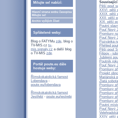
Související
Milujte se! nabízí:
Pěší pouť s
XXVI. pěší 
Hlavní strana webu časopisu
XXIX. pěší 
Milujte se!
XXII. pěší 
Archiv vyšlých čísel
XIX. pěší p
Poutní slav
Pouť Nový J
Spřátelené weby:
Promluvy na 
Pouť Nový J
Blog o FATYMu
zde
, blog o
Pozvánka n
TV-MIS.cz
tv-
Přehled pout
mis.signaly.cz
a další blog
Pěší pouť S
o TV-MIS
zde
.
Filipov - ju
Jubilejní p
Poutník rok
Portál poute.eu dále
Pouť Nový J
hostuje weby:
Promluvy př
Projekt obn
Římskokatolická farnost
Mariánská p
Lobendava
-
Zlatá sobot
poute.eu/lobendava
Promluvy př
Promluvy př
Římskokatolická farnost
Promluvy př
Jestřebí
-
poute.eu/jestrebi
Promluvy př
Promluvy př
Poutní míst
Pouť Nový J
Velehradská
XXIV. pěší 