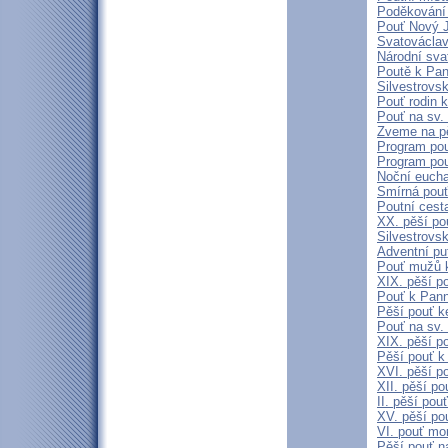
Poděkování 
Pouť Nový J
Svatovácla
Národní sva
Poutě k Pan
Silvestrovs
Pouť rodin k
Pouť na sv.
Zveme na pě
Program pou
Program pou
Noční eucha
Smírná pouť
Poutní cest
XX. pěší p
Silvestrovs
Adventní pu
Pouť mužů 
XIX. pěší p
Pouť k Pann
Pěší pouť k
Pouť na sv.
XIX. pěší po
Pěší pouť k
XVI. pěší p
XII. pěší p
II. pěší po
XV. pěší po
VI. pouť mo
Pěší pouť n