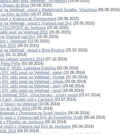
lavská pěší pouť Velehrad - Sv-Hostýn
(19.09.2015)
e Sloupu do Brna
(19.09.2015)
uť na Velehrad - proud z Radešínské Svratky, Vítochova
(06.08.2015)
 za Křtin do Křtin
(16.07.2015)
 pouť z Krakova do Čenstochové
(30.06.2015)
uť na Velehrad - proud z Vranova nad Dyjí
(25.05.2015)
X. CYKLOPOUŤ do Jeníkova
(25.05.2015)
 pěší pouť na Velehrad 2015
(25.05.2015)
ť ve Vranově nad Dyjí
(16.05.2015)
tín (- Velehrad)
(12.05.2015)
tník 2015
(08.03.2015)
uť na Velehrad - proud z Brna Bystrce
(25.02.2015)
ník
(01.11.2014)
ké setkání poutníků 2014
(07.10.2014)
 Petra Piťhy
(01.09.2014)
pouť P. MUDr. Ladislava Kubíčka
(01.09.2014)
 XIV. pěší pouti na Velehrad - pátek
(22.08.2014)
XIV. pěší pouti na Velehrad - čtvrtek
(21.08.2014)
XIV. pěší pouti na Velehrad - středa
(20.08.2014)
XIV. pěší pouti na Velehrad - úterý
(19.08.2014)
 XIV. pěší pouti na Velehrad - úvod
(18.08.2014)
a Velehrad 2014 - Vítochovsko - vírský proud
(23.07.2014)
o Cách - Kulatý stůl v Cáchách
(23.07.2014)
ť z Opavy na Velehrad
(10.06.2014)
tou do Cách 2014
(10.05.2014)
cyklopoutě z Olomouce na Svatý Hostýn
(06.04.2014)
ěší pouť z Vranova nad Dyjí do Kostelního Vydří
(05.04.2014)
uť z Přímětic do Jeníkova
(05.04.2014)
ouť mužů z Vranova nad Dyjí do Jevišovic
(05.04.2014)
tník 2014
(04.03.2014)