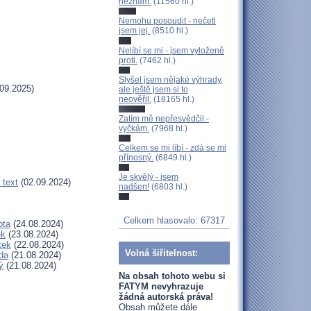
neznám.
(11560 hl.)
Nemohu posoudit - nečetl
jsem jej.
(8510 hl.)
Nelíbí se mi - jsem vyloženě
proti.
(7462 hl.)
Slyšel jsem nějaké výhrady,
09.2025)
ale ještě jsem si to
neověřil.
(18165 hl.)
Zatím mě nepřesvědčil -
vyčkám.
(7968 hl.)
Celkem se mi líbí - zdá se mi
přínosný.
(6849 hl.)
Je skvělý - jsem
 text
(02.09.2024)
nadšen!
(6803 hl.)
Celkem hlasovalo: 67317
ota
(24.08.2024)
ek
(23.08.2024)
tek
(22.08.2024)
Volná šiřitelnost:
da
(21.08.2024)
ý
(21.08.2024)
Na obsah tohoto webu si
FATYM nevyhrazuje
žádná autorská práva!
Obsah můžete dále