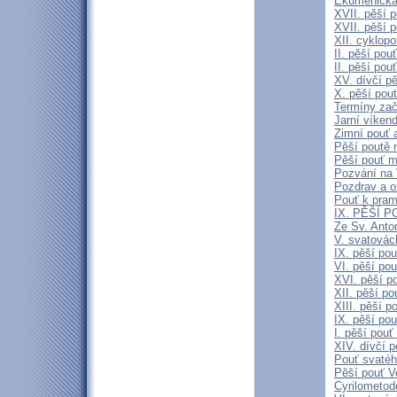
Ekumenická 
XVII. pěší p
XVII. pěší p
XII. cyklop
II. pěší pou
II. pěší pou
XV. dívčí p
X. pěší pou
Termíny zač
Jarní víken
Zimní pouť 
Pěší poutě n
Pěší pouť m
Pozvání na 
Pozdrav a 
Pouť k pra
IX. PĚŠÍ P
Ze Sv. Anto
V. svatovác
IX. pěší po
VI. pěší po
XVI. pěší p
XII. pěší p
XIII. pěší p
IX. pěší po
I. pěší pou
XIV. dívčí 
Pouť svatéh
Pěší pouť V
Cyrilometod