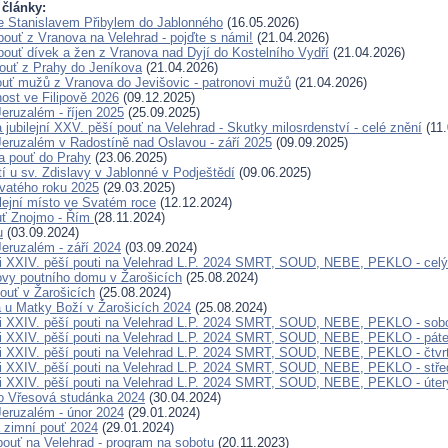
 články:
e Stanislavem Přibylem do Jablonného
(16.05.2026)
pouť z Vranova na Velehrad - pojďte s námi!
(21.04.2026)
pouť dívek a žen z Vranova nad Dyjí do Kostelního Vydří
(21.04.2026)
pouť z Prahy do Jeníkova
(21.04.2026)
ouť mužů z Vranova do Jevišovic - patronovi mužů
(21.04.2026)
nost ve Filipově 2026
(09.12.2025)
eruzalém - říjen 2025
(25.09.2025)
jubilejní XXV. pěší pouť na Velehrad - Skutky milosrdenství - celé znění
(11.
eruzalém v Radostíně nad Oslavou - září 2025
(09.09.2025)
a pouť do Prahy
(23.06.2025)
í u sv. Zdislavy v Jablonné v Podještědí
(09.06.2025)
vatého roku 2025
(29.03.2025)
bilejní místo ve Svatém roce
(12.12.2024)
ouť Znojmo - Řím
(28.11.2024)
u
(03.09.2024)
eruzalém - září 2024
(03.09.2024)
i XXIV. pěší pouti na Velehrad L.P. 2024 SMRT, SOUD, NEBE, PEKLO - celý
ovy poutního domu v Žarošicích
(25.08.2024)
ouť v Žarošicích
(25.08.2024)
a u Matky Boží v Žarošicích 2024
(25.08.2024)
i XXIV. pěší pouti na Velehrad L.P. 2024 SMRT, SOUD, NEBE, PEKLO - sob
i XXIV. pěší pouti na Velehrad L.P. 2024 SMRT, SOUD, NEBE, PEKLO - pát
i XXIV. pěší pouti na Velehrad L.P. 2024 SMRT, SOUD, NEBE, PEKLO - čtvr
i XXIV. pěší pouti na Velehrad L.P. 2024 SMRT, SOUD, NEBE, PEKLO - stře
i XXIV. pěší pouti na Velehrad L.P. 2024 SMRT, SOUD, NEBE, PEKLO - úter
o Vřesová studánka 2024
(30.04.2024)
eruzalém - únor 2024
(29.01.2024)
 zimní pouť 2024
(29.01.2024)
pouť na Velehrad - program na sobotu
(20.11.2023)