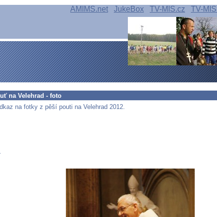
AMIMS.net
JukeBox
TV-MIS.cz
TV-MIS
ouť na Velehrad - foto
dkaz na fotky z pěší pouti na Velehrad 2012.
.