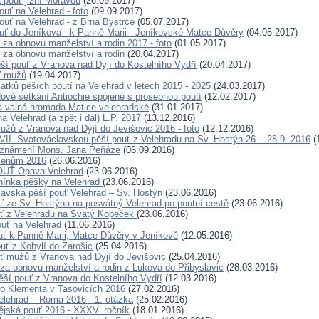
pouť jižní Moravou
(26.09.2017)
ouť na Velehrad - foto
(09.09.2017)
ouť na Velehrad - z Brna Bystrce
(05.07.2017)
ouť do Jeníkova - k Panně Marii - Jeníkovské Matce Důvěry
(04.05.2017)
ť za obnovu manželství a rodin 2017 - foto
(01.05.2017)
ť za obnovu manželství a rodin
(20.04.2017)
ěší pouť z Vranova nad Dyjí do Kostelního Vydří
(20.04.2017)
ť mužů
(19.04.2017)
átků pěších poutí na Velehrad v letech 2015 - 2025
(24.03.2017)
dové setkání Antiochie spojené s prosebnou poutí
(12.02.2017)
a valná hromada Matice velehradské
(31.01.2017)
a Velehrad (a zpět i dál) L.P. 2017
(13.12.2016)
užů z Vranova nad Dyjí do Jevišovic 2016 - foto
(12.12.2016)
VII. Svatováclavskou pěší pouť z Velehradu na Sv. Hostýn 26. - 28.9. 2016
(
oznámení Mons. Jana Peňáze
(06.09.2016)
menům 2016
(26.06.2016)
OUŤ Opava-Velehrad
(23.06.2016)
nínka pěšky na Velehrad
(23.06.2016)
lavská pěší pouť Velehrad – Sv. Hostýn
(23.06.2016)
uť ze Sv. Hostýna na posvátný Velehrad po poutní cestě
(23.06.2016)
uť z Velehradu na Svatý Kopeček
(23.06.2016)
ouť na Velehrad
(11.06.2016)
ouť k Panně Marii, Matce Důvěry v Jeníkově
(12.05.2016)
ouť z Kobylí do Žarošic
(25.04.2016)
uť mužů z Vranova nad Dyjí do Jevišovic
(25.04.2016)
ť za obnovu manželství a rodin z Lukova do Přibyslavic
(28.03.2016)
pěší pouť z Vranova do Kostelního Vydří
(12.03.2016)
o Klementa v Tasovicích 2016
(27.02.2016)
elehrad – Roma 2016 - 1. otázka
(25.02.2016)
ějská pouť 2016 - XXXV. ročník
(18.01.2016)