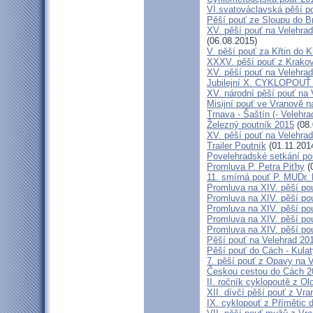
VI.svatováclavská pěší p
Pěší pouť ze Sloupu do B
XV. pěší pouť na Velehrad
(06.08.2015)
V. pěší pouť za Křtin do K
XXXV. pěší pouť z Krako
XV. pěší pouť na Velehrad
Jubilejní X. CYKLOPOUŤ 
XV. národní pěší pouť na 
Misijní pouť ve Vranově n
Trnava - Šaštín (- Velehra
Železný poutník 2015
(08.
XV. pěší pouť na Velehrad
Trailer Poutník
(01.11.201
Povelehradské setkání po
Promluva P. Petra Piťhy
(
11. smírná pouť P. MUDr.
Promluva na XIV. pěší pou
Promluva na XIV. pěší pou
Promluva na XIV. pěší pou
Promluva na XIV. pěší pou
Promluva na XIV. pěší pou
Pěší pouť na Velehrad 201
Pěší pouť do Cách - Kulat
7. pěší pouť z Opavy na 
Českou cestou do Cách 
II. ročník cyklopoutě z 
XII. dívčí pěší pouť z Vr
IX. cyklopouť z Přímětic 