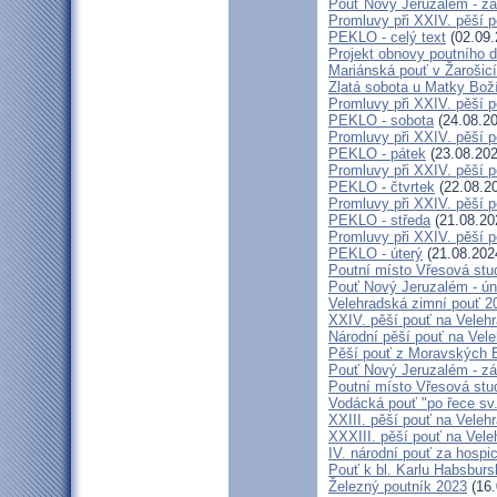
Pouť Nový Jeruzalém - zá
Promluvy při XXIV. pěší 
PEKLO - celý text
(02.09.
Projekt obnovy poutního 
Mariánská pouť v Žarošic
Zlatá sobota u Matky Bož
Promluvy při XXIV. pěší 
PEKLO - sobota
(24.08.20
Promluvy při XXIV. pěší 
PEKLO - pátek
(23.08.202
Promluvy při XXIV. pěší 
PEKLO - čtvrtek
(22.08.2
Promluvy při XXIV. pěší 
PEKLO - středa
(21.08.20
Promluvy při XXIV. pěší 
PEKLO - úterý
(21.08.202
Poutní místo Vřesová st
Pouť Nový Jeruzalém - ún
Velehradská zimní pouť 2
XXIV. pěší pouť na Velehr
Národní pěší pouť na Veleh
Pěší pouť z Moravských B
Pouť Nový Jeruzalém - zá
Poutní místo Vřesová st
Vodácká pouť "po řece sv
XXIII. pěší pouť na Veleh
XXXIII. pěší pouť na Vele
IV. národní pouť za hospi
Pouť k bl. Karlu Habsburs
Železný poutník 2023
(16.