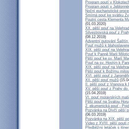
Program poutí v Klokotec
Program poutí v Jeblonné
Noční eucharistické proc
Smírná pouť ke svátku Z
Poutní cesta Klementa Ma
(01.03.2020)
XX. pěší pouť na Velehr
Silvestrovská pouť z Prah
(08.12.2019)
Adventní putování Šaštín 
Pouť mužů k blahoslave
XIX. pěší pouť na Velehra
Pouť k Panně Marii Miloti
Pěší pouť ke sv. Marií Ma
Pouť na sv. Hostýn k Pan
XIX. pěší pouť na Velehra
Pěší pouť k Božímu milos
XVI. pěší pouť z Jaroměř
XII. pěší pouť mužů
(15.0
II. pěší pouť z Vranova k
XV. pěší pouť z Prahy do
(15.04.2019)
VI. pouť moravských mat
Pěší pouť na Svatou Horu
2. ekumenická pouť - Poj
Pozvánka na Dívčí pěší p
(06.03.2019)
Pozvánka na XIX. pěší po
Video z XVIII. pěší pouti 
Předběžný letáček s itine