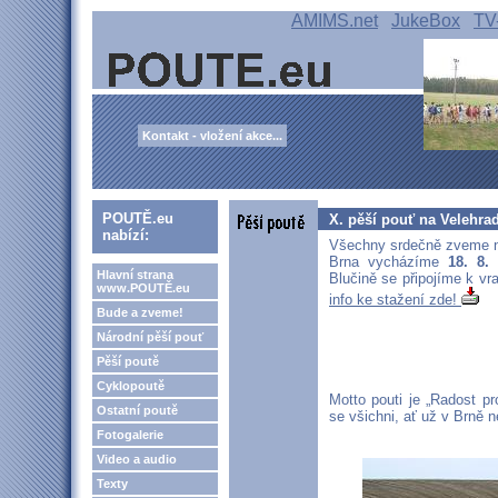
AMIMS.net
JukeBox
TV
Kontakt - vložení akce...
POUTĚ.eu
X. pěší pouť na Velehra
nabízí:
Všechny srdečně zveme na
Brna vycházíme
18. 8
Hlavní strana
Blučině se připojíme k v
www.POUTĚ.eu
info ke stažení zde!
Bude a zveme!
Národní pěší pouť
Pěší poutě
Cyklopoutě
Motto pouti je „Radost pro
Ostatní poutě
se všichni, ať už v Brně n
Fotogalerie
Video a audio
Texty