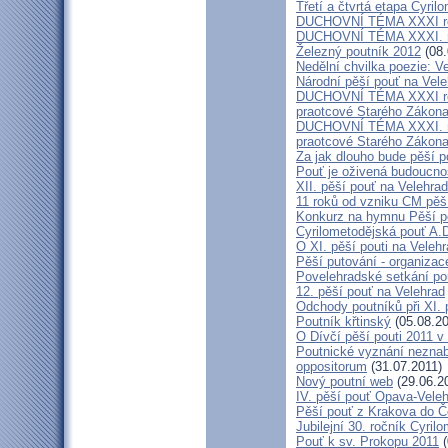
Třetí a čtvrtá etapa Cyril
DUCHOVNÍ TÉMA XXXI roč
DUCHOVNÍ TÉMA XXXI. ro
Železný poutník 2012
(08.
Nedělní chvilka poezie: 
Národní pěší pouť na Vel
DUCHOVNÍ TÉMA XXXI ročn
praotcové Starého Zákon
DUCHOVNÍ TÉMA XXXI. roč
praotcové Starého Zákon
Za jak dlouho bude pěší p
Pouť je oživená budoucno
XII. pěší pouť na Velehr
11 roků od vzniku CM pěš
Konkurz na hymnu Pěší po
Cyrilometodějská pouť A.D
O XI. pěší pouti na Vele
Pěší putování - organiza
Povelehradské setkání po
12. pěší pouť na Velehrad
Odchody poutníků při XI. 
Poutník křtinský
(05.08.20
O Dívčí pěší pouti 2011 v 
Poutnické vyznání neznabo
oppositorum
(31.07.2011)
Nový poutní web
(29.06.2
IV. pěší pouť Opava-Vele
Pěší pouť z Krakova do Č
Jubilejní 30. ročník Cyril
Pouť k sv. Prokopu 2011
(