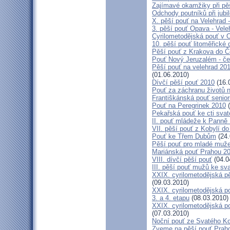
Zajímavé okamžiky při pěš
Odchody poutníků při jubil
X. pěší pouť na Velehrad 
3. pěší pouť Opava - Vel
Cyrilometodějská pouť v 
10. pěší pouť litoměřické
Pěší pouť z Krakova do 
Pouť Nový Jeruzalém - če
Pěší pouť na velehrad 20
(01.06.2010)
Dívčí pěší pouť 2010
(16.
Pouť za záchranu životů 
Františkánská pouť senior
Pouť na Peregrinek 2010
(
Pekařská pouť ke cti sva
II. pouť mládeže k Panně 
VII. pěší pouť z Kobylí do
Pouť ke Třem Dubům
(24.
Pěší pouť pro mladé muže
Mariánská pouť Prahou 2
VIII. dívčí pěší pouť
(04.0
III. pěší pouť mužů ke sv
XXIX. cyrilometodějská pě
(09.03.2010)
XXIX. cyrilometodějská p
3. a 4. etapu
(08.03.2010)
XXIX. cyrilometodějská p
(07.03.2010)
Noční pouť ze Svatého K
Zveme na pěší pouť Pra