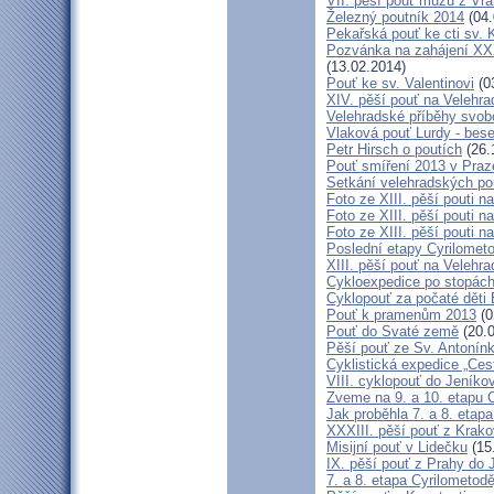
VII. pěší pouť mužů z Vra
Železný poutník 2014
(04.
Pekařská pouť ke cti sv.
Pozvánka na zahájení XXXI
(13.02.2014)
Pouť ke sv. Valentinovi
(0
XIV. pěší pouť na Velehra
Velehradské příběhy svob
Vlaková pouť Lurdy - bes
Petr Hirsch o poutích
(26.
Pouť smíření 2013 v Praz
Setkání velehradských po
Foto ze XIII. pěší pouti na
Foto ze XIII. pěší pouti na
Foto ze XIII. pěší pouti na
Poslední etapy Cyrilometo
XIII. pěší pouť na Velehra
Cykloexpedice po stopách 
Cyklopouť za počaté děti 
Pouť k pramenům 2013
(0
Pouť do Svaté země
(20.0
Pěší pouť ze Sv. Antonín
Cyklistická expedice „Ces
VIII. cyklopouť do Jeníko
Zveme na 9. a 10. etapu C
Jak proběhla 7. a 8. etap
XXXIII. pěší pouť z Kra
Misijní pouť v Lidečku
(15
IX. pěší pouť z Prahy do 
7. a 8. etapa Cyrilometodě