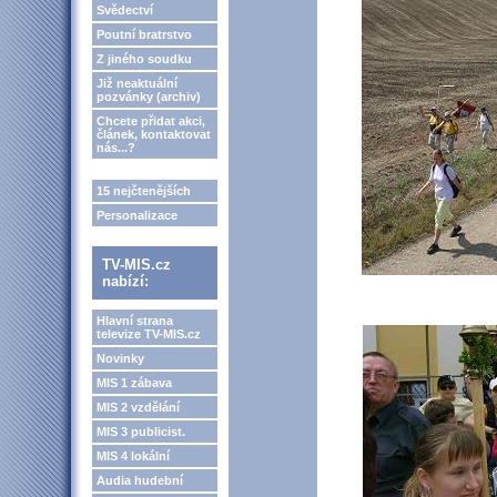
Svědectví
Poutní bratrstvo
Z jiného soudku
Již neaktuální
pozvánky (archiv)
Chcete přidat akci,
článek, kontaktovat
nás...?
15 nejčtenějších
Personalizace
TV-MIS.cz
nabízí:
Hlavní strana
televize TV-MIS.cz
Novinky
MIS 1 zábava
MIS 2 vzdělání
MIS 3 publicist.
MIS 4 lokální
Audia hudební