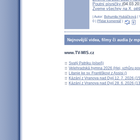
Poutní písničky
(04.03.20
Zveme všechny na X. pěší
| Autor:
Bohumila Hubáčková
| 
0 |
Přidat komentář
|
Nejnovější videa, filmy či audia (v mp
www.TV-MIS.cz
::
Svatý Patriku (píseň)
::
Velehradská hymna 2026 (Hej, vzhůru pou
::
Litanie ke sv. Františkovi z Assisi ()
::
Kázání z Vranova nad Dyjí 12. 7. 2026 (15
::
Kázání z Vranova nad Dyjí 28. 6. 2026 (13