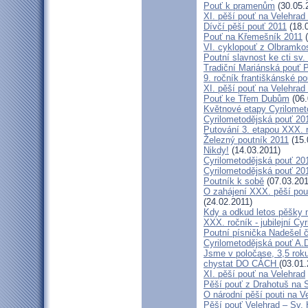
Pouť k pramenům
(30.05.
XI. pěší pouť na Velehrad
Dívčí pěší pouť 2011
(18.
Pouť na Křemešník 2011
(
VI. cyklopouť z Olbramko
Poutní slavnost ke cti sv.
Tradiční Mariánská pouť P
9. ročník františkánské p
XI. pěší pouť na Velehrad
Pouť ke Třem Dubům
(06.
Květnové etapy Cyrilomet
Cyrilometodějská pouť 201
Putování 3. etapou XXX.
Železný poutník 2011
(15.
Nikdy!
(14.03.2011)
Cyrilometodějská pouť 2011
Cyrilometodějská pouť 2011
Poutník k sobě
(07.03.201
O zahájení XXX. pěší pout
(24.02.2011)
Kdy a odkud letos pěšky 
XXX. ročník - jubilejní Cy
Poutní písnička Nadešel 
Cyrilometodějská pouť A.
Jsme v poločase, 3,5 roku
chystat DO CÁCH
(03.01.
XI. pěší pouť na Velehrad
Pěší pouť z Drahotuš na 
O národní pěší pouti na V
Pěší pouť Velehrad – Sv.