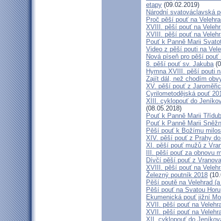
etapy
(09.02.2019)
Národní svatováclavská p
Proč pěší pouť na Velehr
XVIII. pěší pouť na Veleh
XVIII. pěší pouť na Velehr
Pouť k Panně Marii Svato
Video z pěší pouti na Vel
Nová píseň pro pěší pouť 
8. pěší pouť sv. Jakuba
(0
Hymna XVIII. pěší pouti n
Zajít dál, než chodím obv
XV. pěší pouť z Jaroměř
Cyrilometodějská pouť 201
XIII. cyklopouť do Jeníko
(08.05.2018)
Pouť k Panně Marii Třídu
Pouť k Panně Marii Sněž
Pěší pouť k Božímu milos
XIV. pěší pouť z Prahy d
XI. pěší pouť mužů z Vran
III. pěší pouť za obnovu m
Dívčí pěší pouť z Vranova
XVIII. pěší pouť na Veleh
Železný poutník 2018
(10.
Pěší poutě na Velehrad (a 
Pěší pouť na Svatou Horu
Ekumenická pouť jižní M
XVII. pěší pouť na Velehra
XVII. pěší pouť na Velehr
XII. cyklopouť do Jeníkov