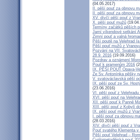
(04.05.2017)
II. pěší pouť za obnovu ma
II. pěší pouť za obnovu m
XV. dívčí pěší pouť z Vra
X. pěší pouť mužů
(19.04
Termíny začátků pěších po
Jarní víkendové setkání A
Zimní pouť a valná hroma
Pěší poutě na Velehrad (a 
Pěší pouť mužů z Vranova 
Pozvání na VII. Svatovácl
28.9. 2016
(19.09.2016)
Pozdrav a oznámení Mon
Pouť k pramenům 2016
(2
IX. PĚŠÍ POUŤ Opava-Ve
Ze Sv. Antonínka pěšky n
V. svatováclavská pěší p
IX. pěší pouť ze Sv. Host
(23.06.2016)
VI. pěší pouť z Velehrad
XVI. pěší pouť na Velehra
XII. pěší pouť k Panně Ma
XIII. pěší pouť z Kobylí d
IX. pěší pouť mužů z Vran
I. pěší pouť za obnovu ma
(28.03.2016)
XIV. dívčí pěší pouť z Vr
Pouť svatého Klementa v 
Pěší pouť Velehrad – Rom
Cyrilometodějská pouť 20