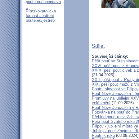
poute.eu/lobendava
Římskokatolická
farnost Jestřebí
-
poute.eu/jestrebi
Sdílet
Související články:
Pěší pouť se Stanislavem
XXVI. pěší pouť z Vranova
XXIX. pěší pouť dívek a ž
(21.04.2026)
XXII. pěší pouť z Prahy 
XIX. pěší pouť mužů z Vr
Poutní slavnost ve Filipo
Pouť Nový Jeruzalém - ří
Promluvy na jubilejní XXV
celé znění
(11.09.2025)
Pouť Nový Jeruzalém v Ra
Pozvánka na pouť do Pra
Přehled poutí u sv. Zdisl
Pěší pouť Svatého roku 2
Filipov - jubilejní místo 
Jubilejní pouť Znojmo - 
Poutník roku
(03.09.2024)