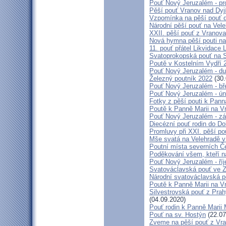
Pouť Nový Jeruzalém - pr
Pěší pouť Vranov nad Dyj
Vzpomínka na pěší pouť 
Národní pěší pouť na Vel
XXII. pěší pouť z Vranova
Nová hymna pěší pouti na
11. pouť přátel Likvidace 
Svatoprokopská pouť na 
Poutě v Kostelním Vydří 
Pouť Nový Jeruzalém - d
Železný poutník 2022
(30.
Pouť Nový Jeruzalém - bř
Pouť Nový Jeruzalém - ún
Fotky z pěší pouti k Pann
Poutě k Panně Marii na V
Pouť Nový Jeruzalém - zá
Diecézní pouť rodin do D
Promluvy při XXI. pěší po
Mše svatá na Velehradě v
Poutní místa severních Č
Poděkování všem, kteří n
Pouť Nový Jeruzalém - ří
Svatováclavská pouť ve 
Národní svatováclavská p
Poutě k Panně Marii na V
Silvestrovská pouť z Prah
(04.09.2020)
Pouť rodin k Panně Marii 
Pouť na sv. Hostýn
(22.07
Zveme na pěší pouť z Vra