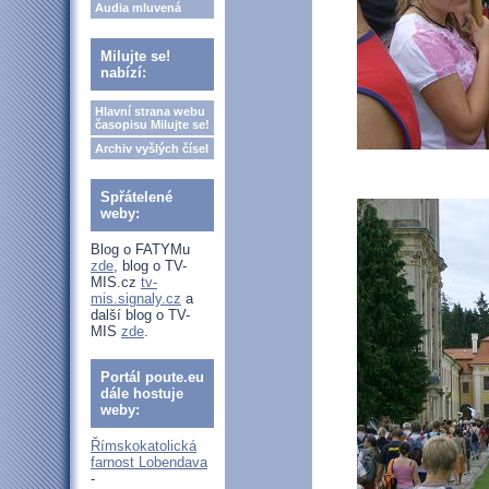
Audia mluvená
Milujte se!
nabízí:
Hlavní strana webu
časopisu Milujte se!
Archiv vyšlých čísel
Spřátelené
weby:
Blog o FATYMu
zde
, blog o TV-
MIS.cz
tv-
mis.signaly.cz
a
další blog o TV-
MIS
zde
.
Portál poute.eu
dále hostuje
weby:
Římskokatolická
farnost Lobendava
-