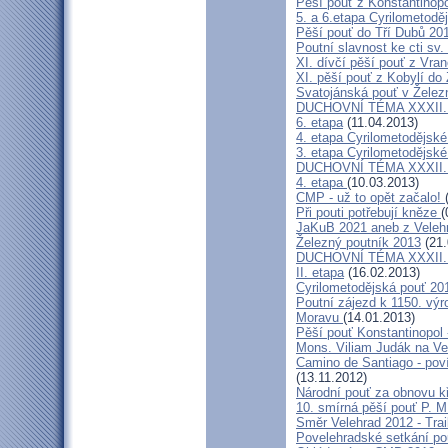
Pěší pouť z Konstantinopo
5. a 6.etapa Cyrilometodě
Pěší pouť do Tří Dubů 20
Poutní slavnost ke cti sv.
XI. dívčí pěší pouť z Vra
XI. pěší pouť z Kobylí do
Svatojánská pouť v Žele
DUCHOVNÍ TÉMA XXXII. roč
6. etapa
(11.04.2013)
4. etapa Cyrilometodějské
3. etapa Cyrilometodějské
DUCHOVNÍ TÉMA XXXII. roč
4. etapa
(10.03.2013)
CMP - už to opět začalo!
Při pouti potřebují kněze
(
JaKuB 2021 aneb z Veleh
Železný poutník 2013
(21.
DUCHOVNÍ TÉMA XXXII. roč
II. etapa
(16.02.2013)
Cyrilometodějská pouť 20
Poutní zájezd k 1150. výr
Moravu
(14.01.2013)
Pěší pouť Konstantinopol
Mons. Viliam Judák na Ve
Camino de Santiago - poví
(13.11.2012)
Národní pouť za obnovu k
10. smírná pěší pouť P. 
Směr Velehrad 2012 - Trai
Povelehradské setkání po