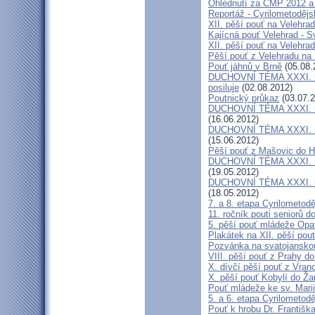
Ohlédnutí za CMP 2012 a 
Reportáž - Cyrilometodějs
XII. pěší pouť na Velehrad
Kajícná pouť Velehrad - S
XII. pěší pouť na Velehra
Pěší pouť z Velehradu na
Pouť jáhnů v Brně
(05.08.
DUCHOVNÍ TÉMA XXXI. roč
posiluje
(02.08.2012)
Poutnický průkaz
(03.07.2
DUCHOVNÍ TÉMA XXXI. roč
(16.06.2012)
DUCHOVNÍ TÉMA XXXI. roč
(15.06.2012)
Pěší pouť z Mašovic do 
DUCHOVNÍ TÉMA XXXI. roč
(19.05.2012)
DUCHOVNÍ TÉMA XXXI. roč
(18.05.2012)
7. a 8. etapa Cyrilometod
11. ročník pouti seniorů d
5. pěší pouť mládeže Opa
Plakátek na XII. pěší pou
Pozvánka na svatojanskou
VIII. pěší pouť z Prahy d
X. dívčí pěší pouť z Vran
X. pěší pouť Kobylí do Ža
Pouť mládeže ke sv. Marii
5. a 6. etapa Cyrilometod
Pouť k hrobu Dr. Františ