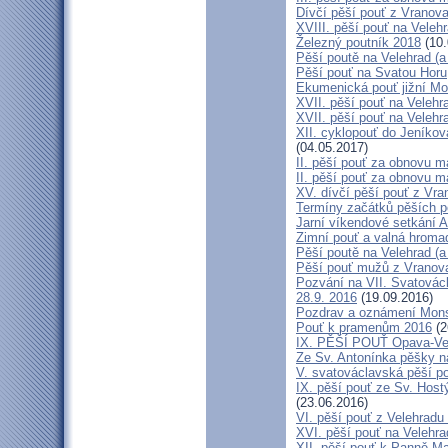
Dívčí pěší pouť z Vranova
XVIII. pěší pouť na Veleh
Železný poutník 2018
(10.
Pěší poutě na Velehrad (a 
Pěší pouť na Svatou Horu
Ekumenická pouť jižní M
XVII. pěší pouť na Velehra
XVII. pěší pouť na Velehr
XII. cyklopouť do Jeníkov
(04.05.2017)
II. pěší pouť za obnovu ma
II. pěší pouť za obnovu m
XV. dívčí pěší pouť z Vra
Termíny začátků pěších po
Jarní víkendové setkání A
Zimní pouť a valná hroma
Pěší poutě na Velehrad (a 
Pěší pouť mužů z Vranova 
Pozvání na VII. Svatovácl
28.9. 2016
(19.09.2016)
Pozdrav a oznámení Mon
Pouť k pramenům 2016
(2
IX. PĚŠÍ POUŤ Opava-Ve
Ze Sv. Antonínka pěšky n
V. svatováclavská pěší p
IX. pěší pouť ze Sv. Host
(23.06.2016)
VI. pěší pouť z Velehrad
XVI. pěší pouť na Velehra
XII. pěší pouť k Panně Ma