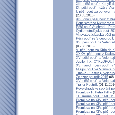
XIII. pěší pouť z Kobylí d
IX. pěší pouť mužů z Vran
I. pěší pouť za obnovu ma
(28.03.2016)
XIV. dívčí pěší pouť z Vr
Pouť svatého Klementa v 
Pěší pouť Velehrad – Rom
Cyrilometodějská pouť 20
VI.svatováclavská pěší p
Pěší pouť ze Sloupu do B
XV. pěší pouť na Velehrad
(06.08.2015)
V. pěší pouť za Křtin do K
XXXV. pěší pouť z Krako
XV. pěší pouť na Velehrad
Jubilejní X. CYKLOPOUŤ 
XV. národní pěší pouť na 
Misijní pouť ve Vranově n
Trnava - Šaštín (- Velehra
Železný poutník 2015
(08.
XV. pěší pouť na Velehrad
Trailer Poutník
(01.11.201
Povelehradské setkání po
Promluva P. Petra Piťhy
(
11. smírná pouť P. MUDr.
Promluva na XIV. pěší pou
Promluva na XIV. pěší pou
Promluva na XIV. pěší pou
Promluva na XIV. pěší pou