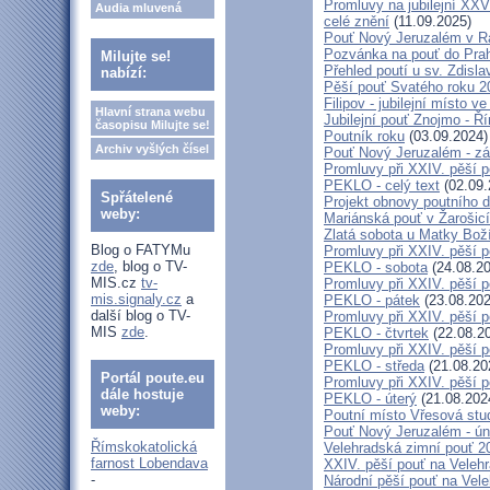
Promluvy na jubilejní XXV
Audia mluvená
celé znění
(11.09.2025)
Pouť Nový Jeruzalém v Ra
Pozvánka na pouť do Pra
Milujte se!
Přehled poutí u sv. Zdisl
nabízí:
Pěší pouť Svatého roku 2
Filipov - jubilejní místo 
Hlavní strana webu
Jubilejní pouť Znojmo - 
časopisu Milujte se!
Poutník roku
(03.09.2024)
Archiv vyšlých čísel
Pouť Nový Jeruzalém - zá
Promluvy při XXIV. pěší 
PEKLO - celý text
(02.09.
Spřátelené
Projekt obnovy poutního 
weby:
Mariánská pouť v Žarošic
Zlatá sobota u Matky Bož
Blog o FATYMu
Promluvy při XXIV. pěší 
zde
, blog o TV-
PEKLO - sobota
(24.08.20
MIS.cz
tv-
Promluvy při XXIV. pěší 
mis.signaly.cz
a
PEKLO - pátek
(23.08.202
další blog o TV-
Promluvy při XXIV. pěší 
MIS
zde
.
PEKLO - čtvrtek
(22.08.2
Promluvy při XXIV. pěší 
PEKLO - středa
(21.08.20
Portál poute.eu
Promluvy při XXIV. pěší 
dále hostuje
PEKLO - úterý
(21.08.202
weby:
Poutní místo Vřesová st
Pouť Nový Jeruzalém - ún
Římskokatolická
Velehradská zimní pouť 2
farnost Lobendava
XXIV. pěší pouť na Velehr
-
Národní pěší pouť na Veleh