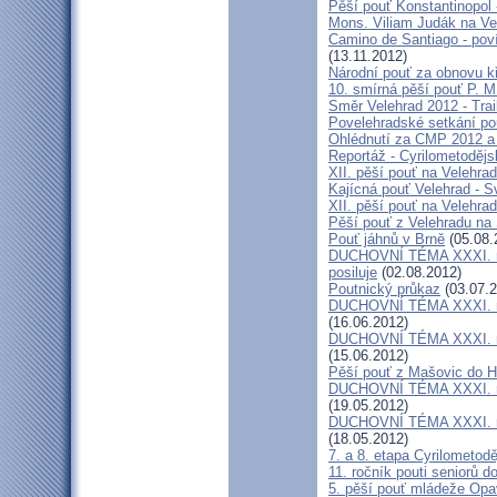
Pěší pouť Konstantinopol
Mons. Viliam Judák na Ve
Camino de Santiago - poví
(13.11.2012)
Národní pouť za obnovu k
10. smírná pěší pouť P. 
Směr Velehrad 2012 - Trai
Povelehradské setkání po
Ohlédnutí za CMP 2012 a 
Reportáž - Cyrilometodějs
XII. pěší pouť na Velehrad
Kajícná pouť Velehrad - S
XII. pěší pouť na Velehra
Pěší pouť z Velehradu na
Pouť jáhnů v Brně
(05.08.
DUCHOVNÍ TÉMA XXXI. roč
posiluje
(02.08.2012)
Poutnický průkaz
(03.07.2
DUCHOVNÍ TÉMA XXXI. roč
(16.06.2012)
DUCHOVNÍ TÉMA XXXI. roč
(15.06.2012)
Pěší pouť z Mašovic do 
DUCHOVNÍ TÉMA XXXI. roč
(19.05.2012)
DUCHOVNÍ TÉMA XXXI. roč
(18.05.2012)
7. a 8. etapa Cyrilometod
11. ročník pouti seniorů d
5. pěší pouť mládeže Opa