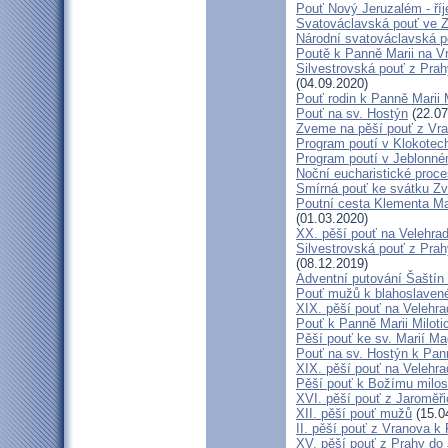
Pouť Nový Jeruzalém - ří
Svatováclavská pouť ve 
Národní svatováclavská p
Poutě k Panně Marii na V
Silvestrovská pouť z Prah
(04.09.2020)
Pouť rodin k Panně Marii 
Pouť na sv. Hostýn
(22.07
Zveme na pěší pouť z Vra
Program poutí v Klokotec
Program poutí v Jeblonné
Noční eucharistické proc
Smírná pouť ke svátku Z
Poutní cesta Klementa Ma
(01.03.2020)
XX. pěší pouť na Velehr
Silvestrovská pouť z Prah
(08.12.2019)
Adventní putování Šaštín 
Pouť mužů k blahoslave
XIX. pěší pouť na Velehra
Pouť k Panně Marii Miloti
Pěší pouť ke sv. Marií Ma
Pouť na sv. Hostýn k Pan
XIX. pěší pouť na Velehra
Pěší pouť k Božímu milos
XVI. pěší pouť z Jaroměř
XII. pěší pouť mužů
(15.0
II. pěší pouť z Vranova k
XV. pěší pouť z Prahy do