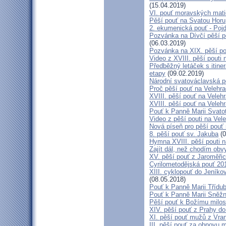
(15.04.2019)
VI. pouť moravských mat
Pěší pouť na Svatou Horu
2. ekumenická pouť - Poj
Pozvánka na Dívčí pěší p
(06.03.2019)
Pozvánka na XIX. pěší po
Video z XVIII. pěší pouti 
Předběžný letáček s itine
etapy
(09.02.2019)
Národní svatováclavská p
Proč pěší pouť na Velehr
XVIII. pěší pouť na Veleh
XVIII. pěší pouť na Velehr
Pouť k Panně Marii Svato
Video z pěší pouti na Vel
Nová píseň pro pěší pouť 
8. pěší pouť sv. Jakuba
(0
Hymna XVIII. pěší pouti n
Zajít dál, než chodím obv
XV. pěší pouť z Jaroměř
Cyrilometodějská pouť 201
XIII. cyklopouť do Jeníko
(08.05.2018)
Pouť k Panně Marii Třídu
Pouť k Panně Marii Sněž
Pěší pouť k Božímu milos
XIV. pěší pouť z Prahy d
XI. pěší pouť mužů z Vran
III. pěší pouť za obnovu m