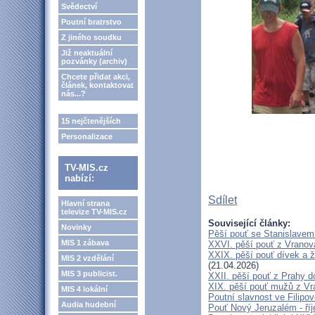
Svědectví
Poutní bratrstvo
Z jiného soudku
Již neaktuální
pozvánky (archiv)
Chcete přidat akci,
článek, kontaktovat
nás...?
15 nejčtenějších
Personalizace
TV-MIS.cz
nabízí:
Sdílet
Hlavní strana
televize TV-MIS.cz
Související články:
Novinky
Pěší pouť se Stanislavem
MIS 1 zábava
XXVI. pěší pouť z Vranova
XXIX. pěší pouť dívek a ž
MIS 2 vzdělání
(21.04.2026)
MIS 3 publicist.
XXII. pěší pouť z Prahy 
XIX. pěší pouť mužů z Vr
MIS 4 lokální
Poutní slavnost ve Filipo
Audia hudební
Pouť Nový Jeruzalém - ří