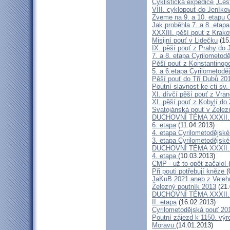
Cyklistická expedice „Ces
VIII. cyklopouť do Jeníko
Zveme na 9. a 10. etapu C
Jak proběhla 7. a 8. etap
XXXIII. pěší pouť z Kra
Misijní pouť v Lidečku
(15
IX. pěší pouť z Prahy do 
7. a 8. etapa Cyrilometodě
Pěší pouť z Konstantinopo
5. a 6.etapa Cyrilometodě
Pěší pouť do Tří Dubů 20
Poutní slavnost ke cti sv.
XI. dívčí pěší pouť z Vra
XI. pěší pouť z Kobylí do
Svatojánská pouť v Žele
DUCHOVNÍ TÉMA XXXII. roč
6. etapa
(11.04.2013)
4. etapa Cyrilometodějské
3. etapa Cyrilometodějské
DUCHOVNÍ TÉMA XXXII. roč
4. etapa
(10.03.2013)
CMP - už to opět začalo!
Při pouti potřebují kněze
(
JaKuB 2021 aneb z Veleh
Železný poutník 2013
(21.
DUCHOVNÍ TÉMA XXXII. roč
II. etapa
(16.02.2013)
Cyrilometodějská pouť 20
Poutní zájezd k 1150. výr
Moravu
(14.01.2013)