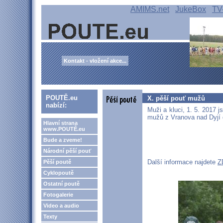
AMIMS.net
JukeBox
TV
Kontakt - vložení akce...
POUTĚ.eu
X. pěší pouť mužů
nabízí:
Muži a kluci, 1. 5. 2017 j
mužů z Vranova nad Dyjí 
Hlavní strana
www.POUTĚ.eu
Bude a zveme!
Národní pěší pouť
Další informace najdete
Z
Pěší poutě
Cyklopoutě
Ostatní poutě
Fotogalerie
Video a audio
Texty