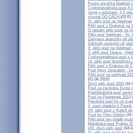
Poutní písnička Nadešel 
Cyrilometodějská pouť A.
Jsme v poločase, 3,5 roku
chystat DO CÁCH
(03.01.
XI. pěší pouť na Velehrad
Pěší pouť z Drahotuš na 
O národní pěší pouti na V
Pěší pouť Velehrad – Sv.
Zajímavé okamžiky při pěš
Odchody poutníků při jubil
X. pěší pouť na Velehrad 
3. pěší pouť Opava - Vel
Cyrilometodějská pouť v 
10. pěší pouť litoměřické
Pěší pouť z Krakova do 
Pouť Nový Jeruzalém - če
Pěší pouť na velehrad 20
(01.06.2010)
Dívčí pěší pouť 2010
(16.
Pouť za záchranu životů 
Františkánská pouť senior
Pouť na Peregrinek 2010
(
Pekařská pouť ke cti sva
II. pouť mládeže k Panně 
VII. pěší pouť z Kobylí do
Pouť ke Třem Dubům
(24.
Pěší pouť pro mladé muže
Mariánská pouť Prahou 2
VIII. dívčí pěší pouť
(04.0
III. pěší pouť mužů ke sv