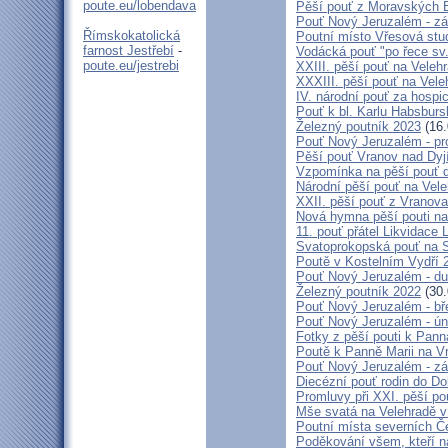
poute.eu/lobendava
Pěší pouť z Moravských B
Pouť Nový Jeruzalém - zá
Římskokatolická
Poutní místo Vřesová st
farnost Jestřebí
-
Vodácká pouť "po řece sv
poute.eu/jestrebi
XXIII. pěší pouť na Veleh
XXXIII. pěší pouť na Vele
IV. národní pouť za hospi
Pouť k bl. Karlu Habsburs
Železný poutník 2023
(16.
Pouť Nový Jeruzalém - pr
Pěší pouť Vranov nad Dyj
Vzpomínka na pěší pouť 
Národní pěší pouť na Vel
XXII. pěší pouť z Vranova
Nová hymna pěší pouti na
11. pouť přátel Likvidace 
Svatoprokopská pouť na 
Poutě v Kostelním Vydří 
Pouť Nový Jeruzalém - d
Železný poutník 2022
(30.
Pouť Nový Jeruzalém - bř
Pouť Nový Jeruzalém - ún
Fotky z pěší pouti k Pann
Poutě k Panně Marii na V
Pouť Nový Jeruzalém - zá
Diecézní pouť rodin do D
Promluvy při XXI. pěší po
Mše svatá na Velehradě v
Poutní místa severních Č
Poděkování všem, kteří n