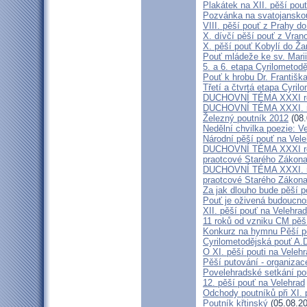
Plakátek na XII. pěší pou
Pozvánka na svatojanskou
VIII. pěší pouť z Prahy d
X. dívčí pěší pouť z Vran
X. pěší pouť Kobylí do Ža
Pouť mládeže ke sv. Marii
5. a 6. etapa Cyrilometod
Pouť k hrobu Dr. Františ
Třetí a čtvrtá etapa Cyril
DUCHOVNÍ TÉMA XXXI roč
DUCHOVNÍ TÉMA XXXI. ro
Železný poutník 2012
(08.
Nedělní chvilka poezie: 
Národní pěší pouť na Vel
DUCHOVNÍ TÉMA XXXI ročn
praotcové Starého Zákon
DUCHOVNÍ TÉMA XXXI. roč
praotcové Starého Zákon
Za jak dlouho bude pěší p
Pouť je oživená budoucno
XII. pěší pouť na Velehr
11 roků od vzniku CM pěš
Konkurz na hymnu Pěší po
Cyrilometodějská pouť A.D
O XI. pěší pouti na Vele
Pěší putování - organiza
Povelehradské setkání po
12. pěší pouť na Velehrad
Odchody poutníků při XI. 
Poutník křtinský
(05.08.20