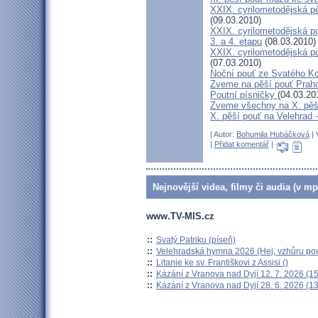
XXIX. cyrilometodějská pě
(09.03.2010)
XXIX. cyrilometodějská p
3. a 4. etapu
(08.03.2010)
XXIX. cyrilometodějská p
(07.03.2010)
Noční pouť ze Svatého K
Zveme na pěší pouť Pra
Poutní písničky
(04.03.20
Zveme všechny na X. pěší
X. pěší pouť na Velehrad 
| Autor:
Bohumila Hubáčková
| 
|
Přidat komentář
|
Nejnovější videa, filmy či audia (v mp
www.TV-MIS.cz
::
Svatý Patriku (píseň)
::
Velehradská hymna 2026 (Hej, vzhůru pou
::
Litanie ke sv. Františkovi z Assisi ()
::
Kázání z Vranova nad Dyjí 12. 7. 2026 (15
::
Kázání z Vranova nad Dyjí 28. 6. 2026 (13