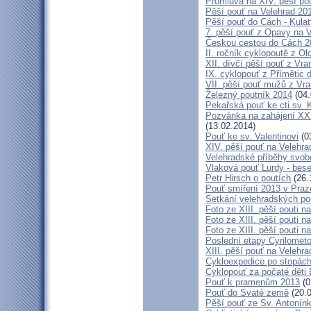
Promluva na XIV. pěší pou
Pěší pouť na Velehrad 201
Pěší pouť do Cách - Kulat
7. pěší pouť z Opavy na 
Českou cestou do Cách 
II. ročník cyklopoutě z 
XII. dívčí pěší pouť z Vr
IX. cyklopouť z Přímětic 
VII. pěší pouť mužů z Vra
Železný poutník 2014
(04.
Pekařská pouť ke cti sv.
Pozvánka na zahájení XXXI
(13.02.2014)
Pouť ke sv. Valentinovi
(0
XIV. pěší pouť na Velehra
Velehradské příběhy svob
Vlaková pouť Lurdy - bes
Petr Hirsch o poutích
(26.
Pouť smíření 2013 v Praz
Setkání velehradských po
Foto ze XIII. pěší pouti na
Foto ze XIII. pěší pouti na
Foto ze XIII. pěší pouti na
Poslední etapy Cyrilometo
XIII. pěší pouť na Velehra
Cykloexpedice po stopách 
Cyklopouť za počaté děti 
Pouť k pramenům 2013
(0
Pouť do Svaté země
(20.0
Pěší pouť ze Sv. Antonín