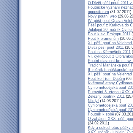
O Dívčí pěší pouti 2011 v 
Poutnické vyznání neznabo
oppositorum
(31.07.2011)
Nový poutní web
(29.06.2
IV. pěší pouť Opava-Vele
Pěší pouť z Krakova do Č
Jubilejní 30. ročník Cyril
Pouť k sv. Prokopu 2011
(
Pouť k pramenům
(30.05.
XI. pěší pouť na Velehrad
Dívčí pěší pouť 2011
(18.
Pouť na Křemešník 2011
(
VI. cyklopouť z Olbramko
Poutní slavnost ke cti sv.
Tradiční Mariánská pouť P
9. ročník františkánské p
XI. pěší pouť na Velehrad
Pouť ke Třem Dubům
(06.
Květnové etapy Cyrilomet
Cyrilometodějská pouť 201
Putování 3. etapou XXX.
Železný poutník 2011
(15.
Nikdy!
(14.03.2011)
Cyrilometodějská pouť 2011
Cyrilometodějská pouť 2011
Poutník k sobě
(07.03.201
O zahájení XXX. pěší pout
(24.02.2011)
Kdy a odkud letos pěšky 
XXX. ročník - jubilejní Cy