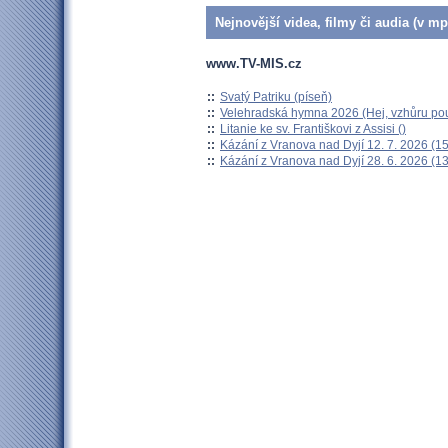
Nejnovější videa, filmy či audia (v mp
www.TV-MIS.cz
::
Svatý Patriku (píseň)
::
Velehradská hymna 2026 (Hej, vzhůru pou
::
Litanie ke sv. Františkovi z Assisi ()
::
Kázání z Vranova nad Dyjí 12. 7. 2026 (15
::
Kázání z Vranova nad Dyjí 28. 6. 2026 (13