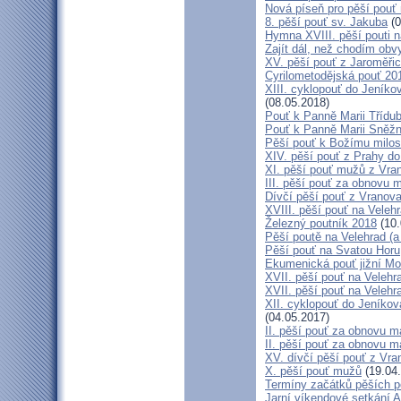
Nová píseň pro pěší pouť 
8. pěší pouť sv. Jakuba
(0
Hymna XVIII. pěší pouti n
Zajít dál, než chodím obv
XV. pěší pouť z Jaroměř
Cyrilometodějská pouť 201
XIII. cyklopouť do Jeníko
(08.05.2018)
Pouť k Panně Marii Třídu
Pouť k Panně Marii Sněž
Pěší pouť k Božímu milos
XIV. pěší pouť z Prahy d
XI. pěší pouť mužů z Vran
III. pěší pouť za obnovu m
Dívčí pěší pouť z Vranova
XVIII. pěší pouť na Veleh
Železný poutník 2018
(10.
Pěší poutě na Velehrad (a 
Pěší pouť na Svatou Horu
Ekumenická pouť jižní M
XVII. pěší pouť na Velehra
XVII. pěší pouť na Velehr
XII. cyklopouť do Jeníkov
(04.05.2017)
II. pěší pouť za obnovu ma
II. pěší pouť za obnovu m
XV. dívčí pěší pouť z Vra
X. pěší pouť mužů
(19.04
Termíny začátků pěších po
Jarní víkendové setkání A