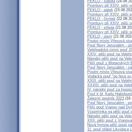
PEKLO - sobota
(24.08.20
Promluvy při XXIV. pěší 
PEKLO - pátek
(23.08.202
Promluvy při XXIV. pěší 
PEKLO - čtvrtek
(22.08.2
Promluvy při XXIV. pěší 
PEKLO - středa
(21.08.20
Promluvy při XXIV. pěší 
PEKLO - úterý
(21.08.202
Poutní místo Vřesová st
Pouť Nový Jeruzalém - ún
Velehradská zimní pouť 2
XXIV. pěší pouť na Velehr
Národní pěší pouť na Veleh
Pěší pouť z Moravských B
Pouť Nový Jeruzalém - zá
Poutní místo Vřesová st
Vodácká pouť "po řece sv
XXIII. pěší pouť na Veleh
XXXIII. pěší pouť na Vele
IV. národní pouť za hospi
Pouť k bl. Karlu Habsburs
Železný poutník 2023
(16.
Pouť Nový Jeruzalém - pr
Pěší pouť Vranov nad Dyj
Vzpomínka na pěší pouť 
Národní pěší pouť na Vel
XXII. pěší pouť z Vranova
Nová hymna pěší pouti na
11. pouť přátel Likvidace 