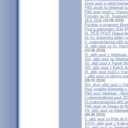
Zimní pouť a valná hroma
Pěší poutě na Velehrad (a 
Pěší pouť mužů z Vranova 
Pozvání na VII. Svatovácl
28.9. 2016
(19.09.2016)
Pozdrav a oznámení Mon
Pouť k pramenům 2016
(2
IX. PĚŠÍ POUŤ Opava-Ve
Ze Sv. Antonínka pěšky n
V. svatováclavská pěší p
IX. pěší pouť ze Sv. Host
(23.06.2016)
VI. pěší pouť z Velehrad
XVI. pěší pouť na Velehra
XII. pěší pouť k Panně Ma
XIII. pěší pouť z Kobylí d
IX. pěší pouť mužů z Vran
I. pěší pouť za obnovu ma
(28.03.2016)
XIV. dívčí pěší pouť z Vr
Pouť svatého Klementa v 
Pěší pouť Velehrad – Rom
Cyrilometodějská pouť 20
VI.svatováclavská pěší p
Pěší pouť ze Sloupu do B
XV. pěší pouť na Velehrad
(06.08.2015)
V. pěší pouť za Křtin do K
XXXV. pěší pouť z Krako
XV. pěší pouť na Velehrad