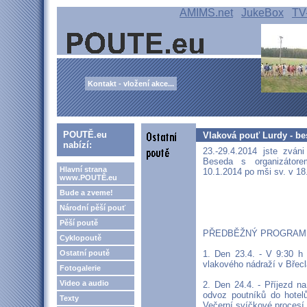
AMIMS.net
JukeBox
TV
Kontakt - vložení akce...
POUTĚ.eu
Vlaková pouť Lurdy - be
nabízí:
23.-29.4.2014 jste zván
Beseda s organizátor
Hlavní strana
10.1.2014 po mši sv. v 18
www.POUTĚ.eu
Bude a zveme!
Národní pěší pouť
Pěší poutě
PŘEDBĚŽNÝ PROGRAM PO
Cyklopoutě
Ostatní poutě
1. Den 23.4. - V 9:30 h
vlakového nádraží v Břecl
Fotogalerie
Video a audio
2. Den 24.4. - Příjezd n
odvoz poutníků do hotelů
Texty
Večerní svíčkové procesí.