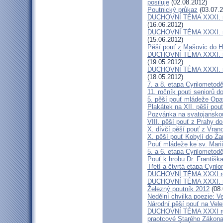
posiluje
(02.08.2012)
Poutnický průkaz
(03.07.2
DUCHOVNÍ TÉMA XXXI. roč
(16.06.2012)
DUCHOVNÍ TÉMA XXXI. roč
(15.06.2012)
Pěší pouť z Mašovic do 
DUCHOVNÍ TÉMA XXXI. roč
(19.05.2012)
DUCHOVNÍ TÉMA XXXI. roč
(18.05.2012)
7. a 8. etapa Cyrilometod
11. ročník pouti seniorů d
5. pěší pouť mládeže Opa
Plakátek na XII. pěší pou
Pozvánka na svatojanskou
VIII. pěší pouť z Prahy d
X. dívčí pěší pouť z Vran
X. pěší pouť Kobylí do Ža
Pouť mládeže ke sv. Marii
5. a 6. etapa Cyrilometod
Pouť k hrobu Dr. Františ
Třetí a čtvrtá etapa Cyril
DUCHOVNÍ TÉMA XXXI roč
DUCHOVNÍ TÉMA XXXI. ro
Železný poutník 2012
(08.
Nedělní chvilka poezie: 
Národní pěší pouť na Vel
DUCHOVNÍ TÉMA XXXI ročn
praotcové Starého Zákon