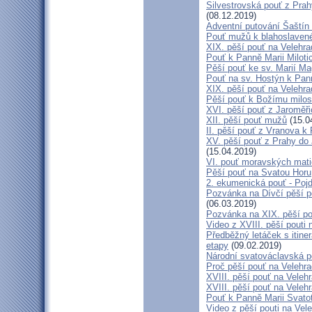
Silvestrovská pouť z Prah
(08.12.2019)
Adventní putování Šaštín 
Pouť mužů k blahoslave
XIX. pěší pouť na Velehra
Pouť k Panně Marii Miloti
Pěší pouť ke sv. Marií Ma
Pouť na sv. Hostýn k Pan
XIX. pěší pouť na Velehra
Pěší pouť k Božímu milos
XVI. pěší pouť z Jaroměř
XII. pěší pouť mužů
(15.0
II. pěší pouť z Vranova k
XV. pěší pouť z Prahy do
(15.04.2019)
VI. pouť moravských mat
Pěší pouť na Svatou Horu
2. ekumenická pouť - Poj
Pozvánka na Dívčí pěší p
(06.03.2019)
Pozvánka na XIX. pěší po
Video z XVIII. pěší pouti 
Předběžný letáček s itine
etapy
(09.02.2019)
Národní svatováclavská p
Proč pěší pouť na Velehr
XVIII. pěší pouť na Veleh
XVIII. pěší pouť na Velehr
Pouť k Panně Marii Svato
Video z pěší pouti na Vel