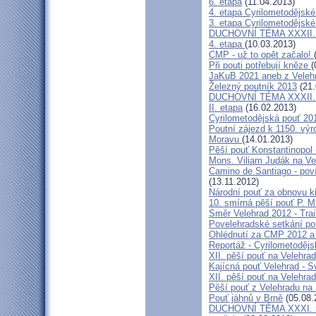
6. etapa
(11.04.2013)
4. etapa Cyrilometodějské
3. etapa Cyrilometodějské
DUCHOVNÍ TÉMA XXXII. roč
4. etapa
(10.03.2013)
CMP - už to opět začalo!
Při pouti potřebují kněze
(
JaKuB 2021 aneb z Veleh
Železný poutník 2013
(21.
DUCHOVNÍ TÉMA XXXII. roč
II. etapa
(16.02.2013)
Cyrilometodějská pouť 20
Poutní zájezd k 1150. výr
Moravu
(14.01.2013)
Pěší pouť Konstantinopol
Mons. Viliam Judák na Ve
Camino de Santiago - poví
(13.11.2012)
Národní pouť za obnovu k
10. smírná pěší pouť P. 
Směr Velehrad 2012 - Trai
Povelehradské setkání po
Ohlédnutí za CMP 2012 a 
Reportáž - Cyrilometodějs
XII. pěší pouť na Velehrad
Kajícná pouť Velehrad - S
XII. pěší pouť na Velehra
Pěší pouť z Velehradu na
Pouť jáhnů v Brně
(05.08.
DUCHOVNÍ TÉMA XXXI. roč