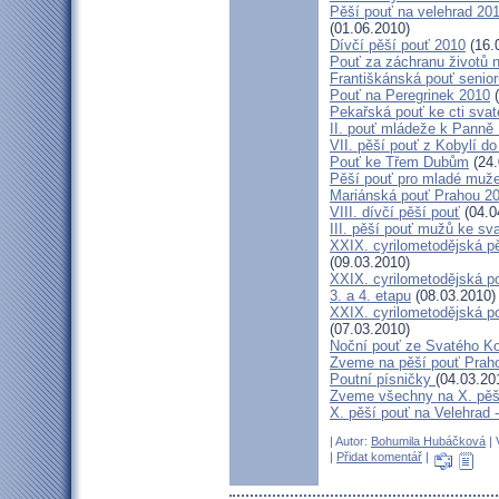
Pěší pouť na velehrad 20
(01.06.2010)
Dívčí pěší pouť 2010
(16.
Pouť za záchranu životů 
Františkánská pouť senior
Pouť na Peregrinek 2010
(
Pekařská pouť ke cti sva
II. pouť mládeže k Panně 
VII. pěší pouť z Kobylí do
Pouť ke Třem Dubům
(24.
Pěší pouť pro mladé muže
Mariánská pouť Prahou 2
VIII. dívčí pěší pouť
(04.0
III. pěší pouť mužů ke sv
XXIX. cyrilometodějská pě
(09.03.2010)
XXIX. cyrilometodějská p
3. a 4. etapu
(08.03.2010)
XXIX. cyrilometodějská p
(07.03.2010)
Noční pouť ze Svatého K
Zveme na pěší pouť Pra
Poutní písničky
(04.03.20
Zveme všechny na X. pěší
X. pěší pouť na Velehrad 
| Autor:
Bohumila Hubáčková
| 
|
Přidat komentář
|