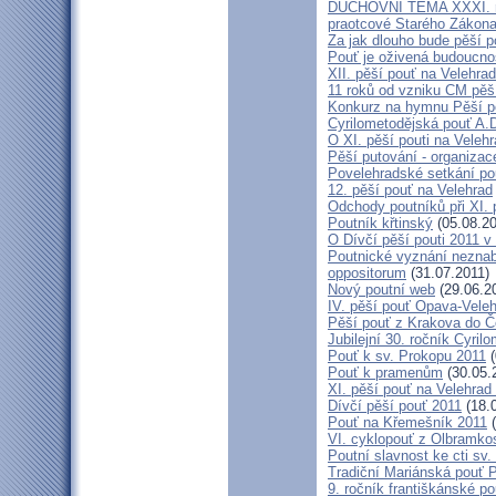
DUCHOVNÍ TÉMA XXXI. roč
praotcové Starého Zákon
Za jak dlouho bude pěší p
Pouť je oživená budoucno
XII. pěší pouť na Velehr
11 roků od vzniku CM pěš
Konkurz na hymnu Pěší po
Cyrilometodějská pouť A.D
O XI. pěší pouti na Vele
Pěší putování - organiza
Povelehradské setkání po
12. pěší pouť na Velehrad
Odchody poutníků při XI. 
Poutník křtinský
(05.08.20
O Dívčí pěší pouti 2011 v 
Poutnické vyznání neznabo
oppositorum
(31.07.2011)
Nový poutní web
(29.06.2
IV. pěší pouť Opava-Vele
Pěší pouť z Krakova do Č
Jubilejní 30. ročník Cyril
Pouť k sv. Prokopu 2011
(
Pouť k pramenům
(30.05.
XI. pěší pouť na Velehrad
Dívčí pěší pouť 2011
(18.
Pouť na Křemešník 2011
(
VI. cyklopouť z Olbramko
Poutní slavnost ke cti sv.
Tradiční Mariánská pouť P
9. ročník františkánské p