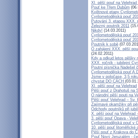
XI. pěší pouť na Velehrad
Pouť ke Třem Dubům
(06.
Květnové etapy Cyrilomet
Cyrilometodějská pouť 201
Putování 3. etapou XXX.
Železný poutník 2011
(15.
Nikdy!
(14.03.2011)
Cyrilometodějská pouť 2011
Cyrilometodějská pouť 2011
Poutník k sobě
(07.03.201
O zahájení XXX. pěší pout
(24.02.2011)
Kdy a odkud letos pěšky 
XXX. ročník - jubilejní Cy
Poutní písnička Nadešel 
Cyrilometodějská pouť A.
Jsme v poločase, 3,5 roku
chystat DO CÁCH
(03.01.
XI. pěší pouť na Velehrad
Pěší pouť z Drahotuš na 
O národní pěší pouti na V
Pěší pouť Velehrad – Sv.
Zajímavé okamžiky při pěš
Odchody poutníků při jubil
X. pěší pouť na Velehrad 
3. pěší pouť Opava - Vel
Cyrilometodějská pouť v 
10. pěší pouť litoměřické
Pěší pouť z Krakova do 
Pouť Nový Jeruzalém - če