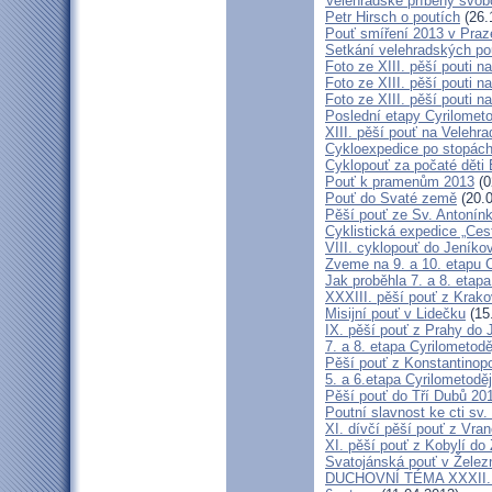
Velehradské příběhy svob
Petr Hirsch o poutích
(26.
Pouť smíření 2013 v Praz
Setkání velehradských po
Foto ze XIII. pěší pouti na
Foto ze XIII. pěší pouti na
Foto ze XIII. pěší pouti na
Poslední etapy Cyrilometo
XIII. pěší pouť na Velehra
Cykloexpedice po stopách 
Cyklopouť za počaté děti 
Pouť k pramenům 2013
(0
Pouť do Svaté země
(20.0
Pěší pouť ze Sv. Antonín
Cyklistická expedice „Ces
VIII. cyklopouť do Jeníko
Zveme na 9. a 10. etapu C
Jak proběhla 7. a 8. etap
XXXIII. pěší pouť z Kra
Misijní pouť v Lidečku
(15
IX. pěší pouť z Prahy do 
7. a 8. etapa Cyrilometodě
Pěší pouť z Konstantinopo
5. a 6.etapa Cyrilometodě
Pěší pouť do Tří Dubů 20
Poutní slavnost ke cti sv.
XI. dívčí pěší pouť z Vra
XI. pěší pouť z Kobylí do
Svatojánská pouť v Žele
DUCHOVNÍ TÉMA XXXII. roč