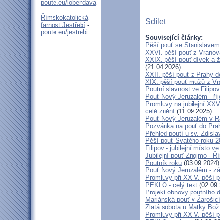
poute.eu/lobendava
Římskokatolická
Sdílet
farnost Jestřebí
-
poute.eu/jestrebi
Související články:
Pěší pouť se Stanislavem
XXVI. pěší pouť z Vranova
XXIX. pěší pouť dívek a ž
(21.04.2026)
XXII. pěší pouť z Prahy 
XIX. pěší pouť mužů z Vr
Poutní slavnost ve Filipo
Pouť Nový Jeruzalém - ří
Promluvy na jubilejní XXV
celé znění
(11.09.2025)
Pouť Nový Jeruzalém v Ra
Pozvánka na pouť do Pra
Přehled poutí u sv. Zdisl
Pěší pouť Svatého roku 2
Filipov - jubilejní místo 
Jubilejní pouť Znojmo - 
Poutník roku
(03.09.2024)
Pouť Nový Jeruzalém - zá
Promluvy při XXIV. pěší 
PEKLO - celý text
(02.09.
Projekt obnovy poutního 
Mariánská pouť v Žarošic
Zlatá sobota u Matky Bož
Promluvy při XXIV. pěší 