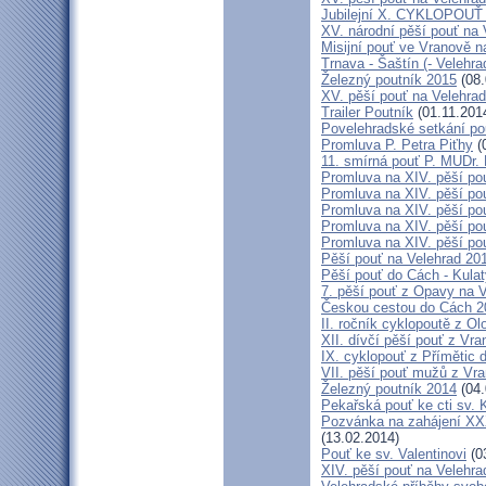
Jubilejní X. CYKLOPOUŤ 
XV. národní pěší pouť na 
Misijní pouť ve Vranově n
Trnava - Šaštín (- Velehra
Železný poutník 2015
(08.
XV. pěší pouť na Velehrad
Trailer Poutník
(01.11.201
Povelehradské setkání po
Promluva P. Petra Piťhy
(
11. smírná pouť P. MUDr.
Promluva na XIV. pěší pou
Promluva na XIV. pěší pou
Promluva na XIV. pěší pou
Promluva na XIV. pěší pou
Promluva na XIV. pěší pou
Pěší pouť na Velehrad 201
Pěší pouť do Cách - Kulat
7. pěší pouť z Opavy na 
Českou cestou do Cách 
II. ročník cyklopoutě z 
XII. dívčí pěší pouť z Vr
IX. cyklopouť z Přímětic 
VII. pěší pouť mužů z Vra
Železný poutník 2014
(04.
Pekařská pouť ke cti sv.
Pozvánka na zahájení XXXI
(13.02.2014)
Pouť ke sv. Valentinovi
(0
XIV. pěší pouť na Velehra