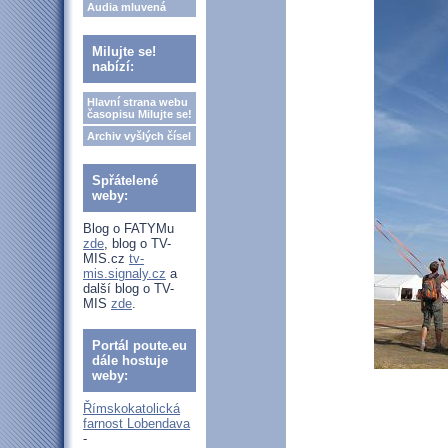
Audia mluvená
Milujte se!
nabízí:
Hlavní strana webu
časopisu Milujte se!
Archiv vyšlých čísel
Spřátelené
weby:
Blog o FATYMu
zde
, blog o TV-
MIS.cz
tv-
mis.signaly.cz
a
další blog o TV-
MIS
zde
.
Portál poute.eu
dále hostuje
weby:
Římskokatolická
farnost Lobendava
-