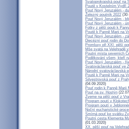
Svatoprokopská pouť na 
Poutě v Kostelním Vydří 
Pouť Nový Jeruzalém - d
Železný poutník 2022
(30.
Pouť Nový Jeruzalém - bř
Pouť Nový Jeruzalém - ún
Fotky z pěší pouti k Pann
Poutě k Panně Marii na V
Pouť Nový Jeruzalém - zá
Diecézní pouť rodin do D
Promluvy při XXI. pěší po
Mše svatá na Velehradě v
Poutní místa severních Č
Poděkování všem, kteří n
Pouť Nový Jeruzalém - ří
Svatováclavská pouť ve 
Národní svatováclavská p
Poutě k Panně Marii na V
Silvestrovská pouť z Prah
(04.09.2020)
Pouť rodin k Panně Marii 
Pouť na sv. Hostýn
(22.07
Zveme na pěší pouť z Vra
Program poutí v Klokotec
Program poutí v Jeblonné
Noční eucharistické proc
Smírná pouť ke svátku Z
Poutní cesta Klementa Ma
(01.03.2020)
XX. pěší pouť na Velehr