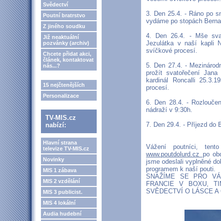
Svědectví
3. Den 25.4. - Ráno po s
Poutní bratrstvo
vydáme po stopách Bernad
Z jiného soudku
4. Den 26.4. - Mše sva
Již neaktuální
Jezulátka v naší kapli 
pozvánky (archiv)
svíčkové procesí.
Chcete přidat akci,
článek, kontaktovat
5. Den 27.4. - Mezináro
nás...?
prožít svatořečení Jana
kardinál Roncalli 25.3.
15 nejčtenějších
procesí.
Personalizace
6. Den 28.4. - Rozlouče
nádraží v 9:30h.
TV-MIS.cz
7. Den 29.4. - Příjezd do 
nabízí:
Hlavní strana
Vážení poutníci, ten
televize TV-MIS.cz
www.poutdolurd.cz
po obd
Novinky
jsme odeslali vyplněné do
programem k naší pouti.
MIS 1 zábava
SNAŽÍME SE PRO VÁ
MIS 2 vzdělání
FRANCIE V BOXU, TI
SVĚDECTVÍ O LÁSCE A 
MIS 3 publicist.
MIS 4 lokální
Audia hudební