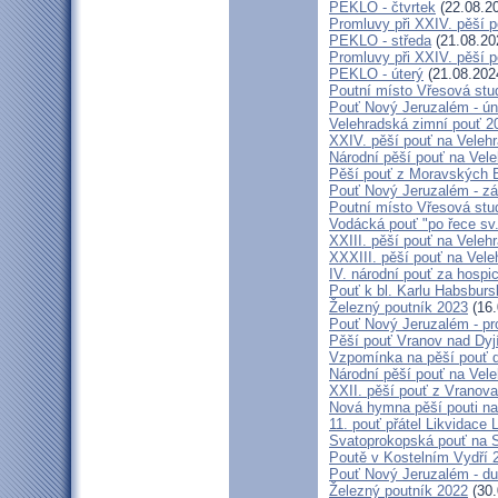
PEKLO - čtvrtek
(22.08.2
Promluvy při XXIV. pěší 
PEKLO - středa
(21.08.20
Promluvy při XXIV. pěší 
PEKLO - úterý
(21.08.202
Poutní místo Vřesová st
Pouť Nový Jeruzalém - ún
Velehradská zimní pouť 2
XXIV. pěší pouť na Velehr
Národní pěší pouť na Veleh
Pěší pouť z Moravských B
Pouť Nový Jeruzalém - zá
Poutní místo Vřesová st
Vodácká pouť "po řece sv
XXIII. pěší pouť na Veleh
XXXIII. pěší pouť na Vele
IV. národní pouť za hospi
Pouť k bl. Karlu Habsburs
Železný poutník 2023
(16.
Pouť Nový Jeruzalém - pr
Pěší pouť Vranov nad Dyj
Vzpomínka na pěší pouť 
Národní pěší pouť na Vel
XXII. pěší pouť z Vranova
Nová hymna pěší pouti na
11. pouť přátel Likvidace 
Svatoprokopská pouť na 
Poutě v Kostelním Vydří 
Pouť Nový Jeruzalém - d
Železný poutník 2022
(30.