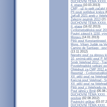
DUCHOVNÍ TÉMA XXXII. roč
4. etapa
(10.03.2013)
CMP - už to opět začalo!
Při pouti potřebují kněze
(
JaKuB 2021 aneb z Veleh
Železný poutník 2013
(21.
DUCHOVNÍ TÉMA XXXII. roč
II. etapa
(16.02.2013)
Cyrilometodějská pouť 20
Poutní zájezd k 1150. výr
Moravu
(14.01.2013)
Pěší pouť Konstantinopol
Mons. Viliam Judák na Ve
Camino de Santiago - poví
(13.11.2012)
Národní pouť za obnovu k
10. smírná pěší pouť P. 
Směr Velehrad 2012 - Trai
Povelehradské setkání po
Ohlédnutí za CMP 2012 a 
Reportáž - Cyrilometodějs
XII. pěší pouť na Velehrad
Kajícná pouť Velehrad - S
XII. pěší pouť na Velehra
Pěší pouť z Velehradu na
Pouť jáhnů v Brně
(05.08.
DUCHOVNÍ TÉMA XXXI. roč
posiluje
(02.08.2012)
Poutnický průkaz
(03.07.2
DUCHOVNÍ TÉMA XXXI. roč