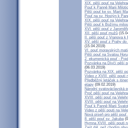
XIX. pěší pouť na Velehra
Pouť k Panně Marii Miloti
Pěší pouť ke sv. Marií Ma
Pouť na sv. Hostýn k Pan
XIX. pěší pouť na Velehra
Pěší pouť k Božímu milos
XVI. pěší pouť z Jaroměř
XII. pěší pouť mužů
(15.0
II. pěší pouť z Vranova k
XV. pěší pouť z Prahy do
(15.04.2019)
VI. pouť moravských mat
Pěší pouť na Svatou Horu
2. ekumenická pouť - Poj
Pozvánka na Dívčí pěší p
(06.03.2019)
Pozvánka na XIX. pěší po
Video z XVIII. pěší pouti 
Předběžný letáček s itine
etapy
(09.02.2019)
Národní svatováclavská p
Proč pěší pouť na Velehr
XVIII. pěší pouť na Veleh
XVIII. pěší pouť na Velehr
Pouť k Panně Marii Svato
Video z pěší pouti na Vel
Nová píseň pro pěší pouť 
8. pěší pouť sv. Jakuba
(0
Hymna XVIII. pěší pouti n
Zajít dál, než chodím obv