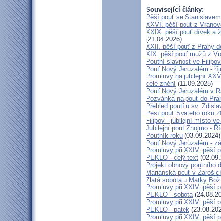
Související články:
Pěší pouť se Stanislavem
XXVI. pěší pouť z Vranova
XXIX. pěší pouť dívek a ž
(21.04.2026)
XXII. pěší pouť z Prahy 
XIX. pěší pouť mužů z Vr
Poutní slavnost ve Filipo
Pouť Nový Jeruzalém - ří
Promluvy na jubilejní XXV
celé znění
(11.09.2025)
Pouť Nový Jeruzalém v Ra
Pozvánka na pouť do Pra
Přehled poutí u sv. Zdisl
Pěší pouť Svatého roku 2
Filipov - jubilejní místo 
Jubilejní pouť Znojmo - 
Poutník roku
(03.09.2024)
Pouť Nový Jeruzalém - zá
Promluvy při XXIV. pěší 
PEKLO - celý text
(02.09.
Projekt obnovy poutního 
Mariánská pouť v Žarošic
Zlatá sobota u Matky Bož
Promluvy při XXIV. pěší 
PEKLO - sobota
(24.08.20
Promluvy při XXIV. pěší 
PEKLO - pátek
(23.08.202
Promluvy při XXIV. pěší 