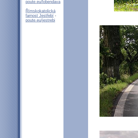
poute.eu/lobendava
Římskokatolická
farnost Jestřebí
-
poute.eu/jestrebi