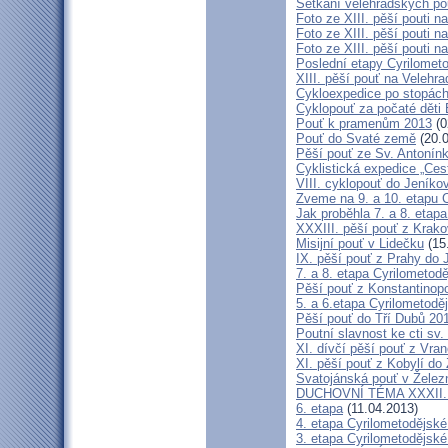
Setkání velehradských po
Foto ze XIII. pěší pouti na
Foto ze XIII. pěší pouti na
Foto ze XIII. pěší pouti na
Poslední etapy Cyrilometo
XIII. pěší pouť na Velehra
Cykloexpedice po stopách 
Cyklopouť za počaté děti 
Pouť k pramenům 2013
(0
Pouť do Svaté země
(20.0
Pěší pouť ze Sv. Antonín
Cyklistická expedice „Ces
VIII. cyklopouť do Jeníko
Zveme na 9. a 10. etapu C
Jak proběhla 7. a 8. etap
XXXIII. pěší pouť z Kra
Misijní pouť v Lidečku
(15
IX. pěší pouť z Prahy do 
7. a 8. etapa Cyrilometodě
Pěší pouť z Konstantinopo
5. a 6.etapa Cyrilometodě
Pěší pouť do Tří Dubů 20
Poutní slavnost ke cti sv.
XI. dívčí pěší pouť z Vra
XI. pěší pouť z Kobylí do
Svatojánská pouť v Žele
DUCHOVNÍ TÉMA XXXII. roč
6. etapa
(11.04.2013)
4. etapa Cyrilometodějské
3. etapa Cyrilometodějské