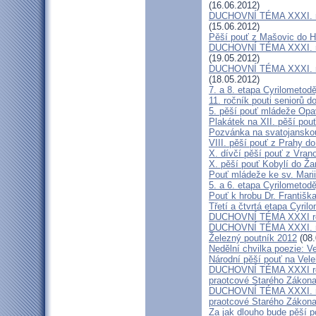
(16.06.2012)
DUCHOVNÍ TÉMA XXXI. roč
(15.06.2012)
Pěší pouť z Mašovic do 
DUCHOVNÍ TÉMA XXXI. roč
(19.05.2012)
DUCHOVNÍ TÉMA XXXI. roč
(18.05.2012)
7. a 8. etapa Cyrilometod
11. ročník pouti seniorů d
5. pěší pouť mládeže Opa
Plakátek na XII. pěší pou
Pozvánka na svatojanskou
VIII. pěší pouť z Prahy d
X. dívčí pěší pouť z Vran
X. pěší pouť Kobylí do Ža
Pouť mládeže ke sv. Marii
5. a 6. etapa Cyrilometod
Pouť k hrobu Dr. Františ
Třetí a čtvrtá etapa Cyril
DUCHOVNÍ TÉMA XXXI roč
DUCHOVNÍ TÉMA XXXI. ro
Železný poutník 2012
(08.
Nedělní chvilka poezie: 
Národní pěší pouť na Vel
DUCHOVNÍ TÉMA XXXI ročn
praotcové Starého Zákon
DUCHOVNÍ TÉMA XXXI. roč
praotcové Starého Zákon
Za jak dlouho bude pěší p