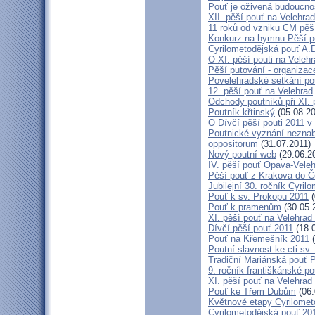
Pouť je oživená budoucno
XII. pěší pouť na Velehr
11 roků od vzniku CM pěš
Konkurz na hymnu Pěší po
Cyrilometodějská pouť A.D
O XI. pěší pouti na Vele
Pěší putování - organiza
Povelehradské setkání po
12. pěší pouť na Velehrad
Odchody poutníků při XI. 
Poutník křtinský
(05.08.20
O Dívčí pěší pouti 2011 v 
Poutnické vyznání neznabo
oppositorum
(31.07.2011)
Nový poutní web
(29.06.2
IV. pěší pouť Opava-Vele
Pěší pouť z Krakova do Č
Jubilejní 30. ročník Cyril
Pouť k sv. Prokopu 2011
(
Pouť k pramenům
(30.05.
XI. pěší pouť na Velehrad
Dívčí pěší pouť 2011
(18.
Pouť na Křemešník 2011
(
Poutní slavnost ke cti sv.
Tradiční Mariánská pouť P
9. ročník františkánské p
XI. pěší pouť na Velehrad
Pouť ke Třem Dubům
(06.
Květnové etapy Cyrilomet
Cyrilometodějská pouť 201