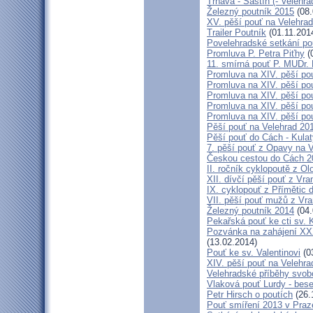
Trnava - Šaštín (- Velehra
Železný poutník 2015
(08.
XV. pěší pouť na Velehrad
Trailer Poutník
(01.11.201
Povelehradské setkání po
Promluva P. Petra Piťhy
(
11. smírná pouť P. MUDr.
Promluva na XIV. pěší pou
Promluva na XIV. pěší pou
Promluva na XIV. pěší pou
Promluva na XIV. pěší pou
Promluva na XIV. pěší pou
Pěší pouť na Velehrad 201
Pěší pouť do Cách - Kulat
7. pěší pouť z Opavy na 
Českou cestou do Cách 
II. ročník cyklopoutě z 
XII. dívčí pěší pouť z Vr
IX. cyklopouť z Přímětic 
VII. pěší pouť mužů z Vra
Železný poutník 2014
(04.
Pekařská pouť ke cti sv.
Pozvánka na zahájení XXXI
(13.02.2014)
Pouť ke sv. Valentinovi
(0
XIV. pěší pouť na Velehra
Velehradské příběhy svob
Vlaková pouť Lurdy - bes
Petr Hirsch o poutích
(26.
Pouť smíření 2013 v Praz