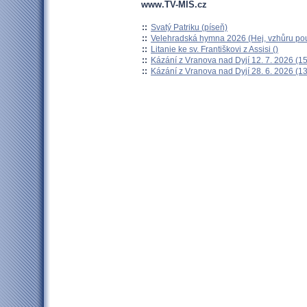
www.TV-MIS.cz
::
Svatý Patriku (píseň)
::
Velehradská hymna 2026 (Hej, vzhůru pou
::
Litanie ke sv. Františkovi z Assisi ()
::
Kázání z Vranova nad Dyjí 12. 7. 2026 (15
::
Kázání z Vranova nad Dyjí 28. 6. 2026 (13