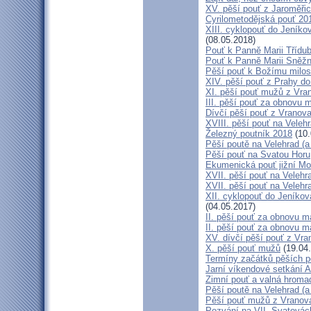
XV. pěší pouť z Jaroměř
Cyrilometodějská pouť 201
XIII. cyklopouť do Jeníko
(08.05.2018)
Pouť k Panně Marii Třídu
Pouť k Panně Marii Sněž
Pěší pouť k Božímu milos
XIV. pěší pouť z Prahy d
XI. pěší pouť mužů z Vran
III. pěší pouť za obnovu m
Dívčí pěší pouť z Vranova
XVIII. pěší pouť na Veleh
Železný poutník 2018
(10.
Pěší poutě na Velehrad (a 
Pěší pouť na Svatou Horu
Ekumenická pouť jižní M
XVII. pěší pouť na Velehra
XVII. pěší pouť na Velehr
XII. cyklopouť do Jeníkov
(04.05.2017)
II. pěší pouť za obnovu ma
II. pěší pouť za obnovu m
XV. dívčí pěší pouť z Vra
X. pěší pouť mužů
(19.04
Termíny začátků pěších po
Jarní víkendové setkání A
Zimní pouť a valná hroma
Pěší poutě na Velehrad (a 
Pěší pouť mužů z Vranova 
Pozvání na VII. Svatovácl