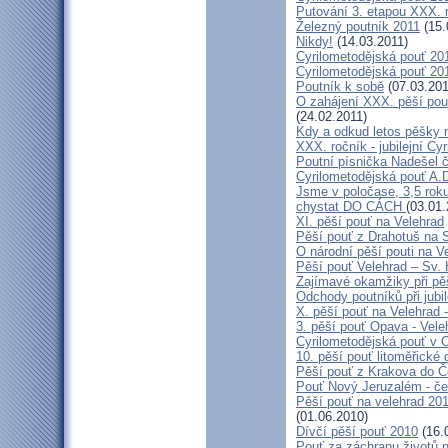
Putování 3. etapou XXX.
Železný poutník 2011
(15.
Nikdy!
(14.03.2011)
Cyrilometodějská pouť 2011
Cyrilometodějská pouť 2011
Poutník k sobě
(07.03.201
O zahájení XXX. pěší pout
(24.02.2011)
Kdy a odkud letos pěšky 
XXX. ročník - jubilejní Cy
Poutní písnička Nadešel 
Cyrilometodějská pouť A.
Jsme v poločase, 3,5 roku
chystat DO CÁCH
(03.01.
XI. pěší pouť na Velehrad
Pěší pouť z Drahotuš na 
O národní pěší pouti na V
Pěší pouť Velehrad – Sv.
Zajímavé okamžiky při pěš
Odchody poutníků při jubil
X. pěší pouť na Velehrad 
3. pěší pouť Opava - Vel
Cyrilometodějská pouť v 
10. pěší pouť litoměřické
Pěší pouť z Krakova do 
Pouť Nový Jeruzalém - če
Pěší pouť na velehrad 20
(01.06.2010)
Dívčí pěší pouť 2010
(16.
Pouť za záchranu životů 