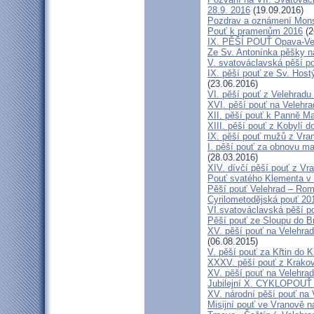
28.9. 2016
(19.09.2016)
Pozdrav a oznámení Mon
Pouť k pramenům 2016
(2
IX. PĚŠÍ POUŤ Opava-Ve
Ze Sv. Antonínka pěšky n
V. svatováclavská pěší p
IX. pěší pouť ze Sv. Host
(23.06.2016)
VI. pěší pouť z Velehrad
XVI. pěší pouť na Velehra
XII. pěší pouť k Panně Ma
XIII. pěší pouť z Kobylí d
IX. pěší pouť mužů z Vran
I. pěší pouť za obnovu ma
(28.03.2016)
XIV. dívčí pěší pouť z Vr
Pouť svatého Klementa v 
Pěší pouť Velehrad – Rom
Cyrilometodějská pouť 20
VI.svatováclavská pěší p
Pěší pouť ze Sloupu do B
XV. pěší pouť na Velehrad
(06.08.2015)
V. pěší pouť za Křtin do K
XXXV. pěší pouť z Krako
XV. pěší pouť na Velehrad
Jubilejní X. CYKLOPOUŤ 
XV. národní pěší pouť na 
Misijní pouť ve Vranově n