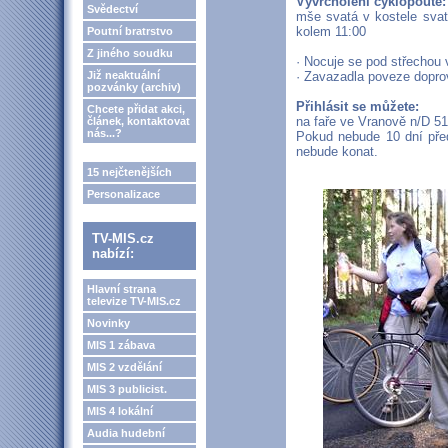
Vyvrcholení cyklopoutě:
Svědectví
mše svatá v kostele svat
kolem 11:00
Poutní bratrstvo
Z jiného soudku
· Nocuje se pod střechou 
Již neaktuální
· Zavazadla poveze dopro
pozvánky (archiv)
Přihlásit se můžete:
Chcete přidat akci,
na faře ve Vranově n/D 
článek, kontaktovat
nás...?
Pokud nebude 10 dní pře
nebude konat.
15 nejčtenějších
Personalizace
TV-MIS.cz
nabízí:
Hlavní strana
televize TV-MIS.cz
Novinky
MIS 1 zábava
MIS 2 vzdělání
MIS 3 publicist.
MIS 4 lokální
Audia hudební