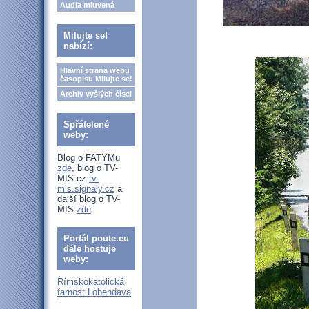
Audia mluvená
Milujte se!
nabízí:
Hlavní strana webu
časopisu Milujte se!
Archiv vyšlých čísel
Spřátelené
weby:
Blog o FATYMu
zde
, blog o TV-
MIS.cz
tv-
mis.signaly.cz
a
další blog o TV-
MIS
zde
.
Portál poute.eu
dále hostuje
weby:
Římskokatolická
farnost Lobendava
-