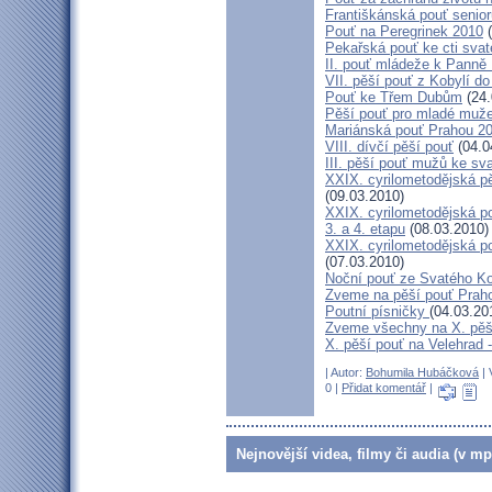
Františkánská pouť senior
Pouť na Peregrinek 2010
(
Pekařská pouť ke cti sva
II. pouť mládeže k Panně 
VII. pěší pouť z Kobylí do
Pouť ke Třem Dubům
(24.
Pěší pouť pro mladé muže
Mariánská pouť Prahou 2
VIII. dívčí pěší pouť
(04.0
III. pěší pouť mužů ke sv
XXIX. cyrilometodějská pě
(09.03.2010)
XXIX. cyrilometodějská p
3. a 4. etapu
(08.03.2010)
XXIX. cyrilometodějská p
(07.03.2010)
Noční pouť ze Svatého K
Zveme na pěší pouť Pra
Poutní písničky
(04.03.20
Zveme všechny na X. pěší
X. pěší pouť na Velehrad 
| Autor:
Bohumila Hubáčková
| 
0 |
Přidat komentář
|
Nejnovější videa, filmy či audia (v mp