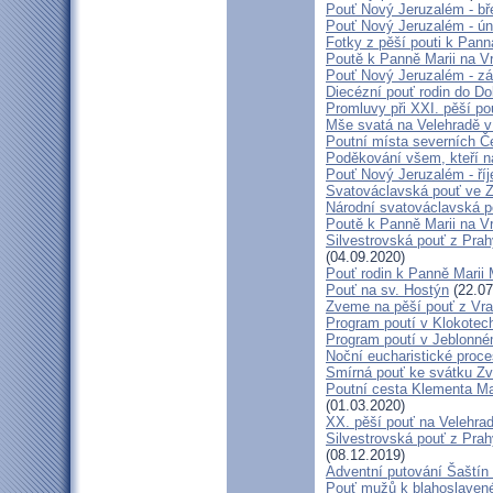
Pouť Nový Jeruzalém - bř
Pouť Nový Jeruzalém - ún
Fotky z pěší pouti k Pann
Poutě k Panně Marii na V
Pouť Nový Jeruzalém - zá
Diecézní pouť rodin do D
Promluvy při XXI. pěší po
Mše svatá na Velehradě v
Poutní místa severních Č
Poděkování všem, kteří n
Pouť Nový Jeruzalém - ří
Svatováclavská pouť ve 
Národní svatováclavská p
Poutě k Panně Marii na V
Silvestrovská pouť z Prah
(04.09.2020)
Pouť rodin k Panně Marii 
Pouť na sv. Hostýn
(22.07
Zveme na pěší pouť z Vra
Program poutí v Klokotec
Program poutí v Jeblonné
Noční eucharistické proc
Smírná pouť ke svátku Z
Poutní cesta Klementa Ma
(01.03.2020)
XX. pěší pouť na Velehr
Silvestrovská pouť z Prah
(08.12.2019)
Adventní putování Šaštín 
Pouť mužů k blahoslave