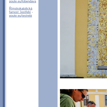
poute.eu/lobendava
Římskokatolická
farnost Jestřebí
-
poute.eu/jestrebi