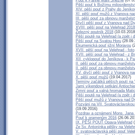
Pouť k Panně Marii Sněžné
(07.0
Pěší pouť k Božímu milosrdenstv
XIV. pěší pouť z Prahy do Jeníko
XI. pěší pouť mužů z Vranova nad
III. pěší pouť za obnovu manželst
Dívčí pěší pouť z Vranova nad Dy
XVIII. pěší pouť na Velehrad 2018
Železný poutník 2018
(10.03.2018
Pěší poutě na Velehrad (a zpět i d
Pěší pouť na Svatou Horu
(28.09.
Ekumenická pouť jižní Moravou
(2
XVII. pěší pouť na Velehrad - foto
XVII. pěší pouť na Velehrad - z B
XII. cyklopouť do Jeníkova - k P
II. pěší pouť za obnovu manželství
II. pěší pouť za obnovu manželstv
XV. dívčí pěší pouť z Vranova na
X. pěší pouť mužů
(19.04.2017)
Termíny začátků pěších poutí na 
Jarní víkendové setkání Antiochi
Zimní pouť a valná hromada Mati
Pěší poutě na Velehrad (a zpět i d
Pěší pouť mužů z Vranova nad Dyj
Pozvání na VII. Svatováclavskou 
(19.09.2016)
Pozdrav a oznámení Mons. Jana
Pouť k pramenům 2016
(26.06.20
IX. PĚŠÍ POUŤ Opava-Velehrad
(
Ze Sv. Antonínka pěšky na Veleh
V. svatováclavská pěší pouť Vele