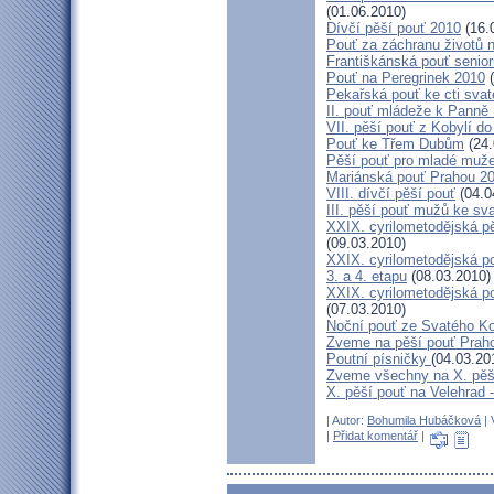
(01.06.2010)
Dívčí pěší pouť 2010
(16.
Pouť za záchranu životů 
Františkánská pouť senior
Pouť na Peregrinek 2010
(
Pekařská pouť ke cti sva
II. pouť mládeže k Panně 
VII. pěší pouť z Kobylí do
Pouť ke Třem Dubům
(24.
Pěší pouť pro mladé muže
Mariánská pouť Prahou 2
VIII. dívčí pěší pouť
(04.0
III. pěší pouť mužů ke sv
XXIX. cyrilometodějská pě
(09.03.2010)
XXIX. cyrilometodějská p
3. a 4. etapu
(08.03.2010)
XXIX. cyrilometodějská p
(07.03.2010)
Noční pouť ze Svatého K
Zveme na pěší pouť Pra
Poutní písničky
(04.03.20
Zveme všechny na X. pěší
X. pěší pouť na Velehrad 
| Autor:
Bohumila Hubáčková
| 
|
Přidat komentář
|