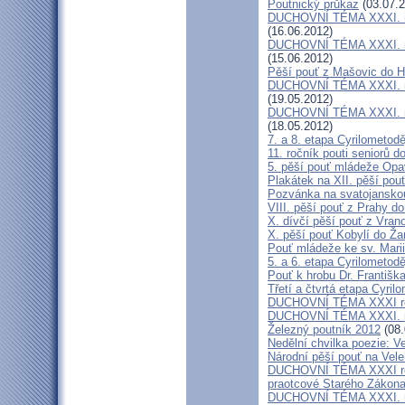
Poutnický průkaz
(03.07.2
DUCHOVNÍ TÉMA XXXI. roč
(16.06.2012)
DUCHOVNÍ TÉMA XXXI. roč
(15.06.2012)
Pěší pouť z Mašovic do 
DUCHOVNÍ TÉMA XXXI. roč
(19.05.2012)
DUCHOVNÍ TÉMA XXXI. roč
(18.05.2012)
7. a 8. etapa Cyrilometod
11. ročník pouti seniorů d
5. pěší pouť mládeže Opa
Plakátek na XII. pěší pou
Pozvánka na svatojanskou
VIII. pěší pouť z Prahy d
X. dívčí pěší pouť z Vran
X. pěší pouť Kobylí do Ža
Pouť mládeže ke sv. Marii
5. a 6. etapa Cyrilometod
Pouť k hrobu Dr. Františ
Třetí a čtvrtá etapa Cyril
DUCHOVNÍ TÉMA XXXI roč
DUCHOVNÍ TÉMA XXXI. ro
Železný poutník 2012
(08.
Nedělní chvilka poezie: 
Národní pěší pouť na Vel
DUCHOVNÍ TÉMA XXXI ročn
praotcové Starého Zákon
DUCHOVNÍ TÉMA XXXI. roč