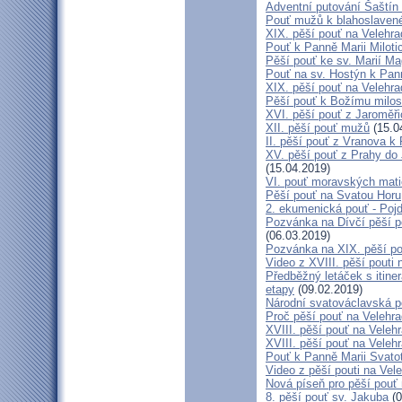
Adventní putování Šaštín 
Pouť mužů k blahoslave
XIX. pěší pouť na Velehra
Pouť k Panně Marii Miloti
Pěší pouť ke sv. Marií Ma
Pouť na sv. Hostýn k Pan
XIX. pěší pouť na Velehra
Pěší pouť k Božímu milos
XVI. pěší pouť z Jaroměř
XII. pěší pouť mužů
(15.0
II. pěší pouť z Vranova k
XV. pěší pouť z Prahy do
(15.04.2019)
VI. pouť moravských mat
Pěší pouť na Svatou Horu
2. ekumenická pouť - Poj
Pozvánka na Dívčí pěší p
(06.03.2019)
Pozvánka na XIX. pěší po
Video z XVIII. pěší pouti 
Předběžný letáček s itine
etapy
(09.02.2019)
Národní svatováclavská p
Proč pěší pouť na Velehr
XVIII. pěší pouť na Veleh
XVIII. pěší pouť na Velehr
Pouť k Panně Marii Svato
Video z pěší pouti na Vel
Nová píseň pro pěší pouť 
8. pěší pouť sv. Jakuba
(0