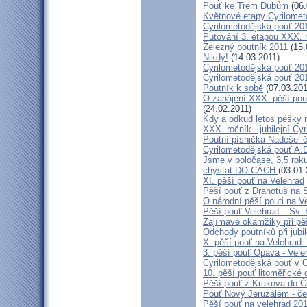
Pouť ke Třem Dubům
(06.
Květnové etapy Cyrilomet
Cyrilometodějská pouť 201
Putování 3. etapou XXX.
Železný poutník 2011
(15.
Nikdy!
(14.03.2011)
Cyrilometodějská pouť 2011
Cyrilometodějská pouť 2011
Poutník k sobě
(07.03.201
O zahájení XXX. pěší pout
(24.02.2011)
Kdy a odkud letos pěšky 
XXX. ročník - jubilejní Cy
Poutní písnička Nadešel 
Cyrilometodějská pouť A.
Jsme v poločase, 3,5 roku
chystat DO CÁCH
(03.01.
XI. pěší pouť na Velehrad
Pěší pouť z Drahotuš na 
O národní pěší pouti na V
Pěší pouť Velehrad – Sv.
Zajímavé okamžiky při pěš
Odchody poutníků při jubil
X. pěší pouť na Velehrad 
3. pěší pouť Opava - Vel
Cyrilometodějská pouť v 
10. pěší pouť litoměřické
Pěší pouť z Krakova do 
Pouť Nový Jeruzalém - če
Pěší pouť na velehrad 20