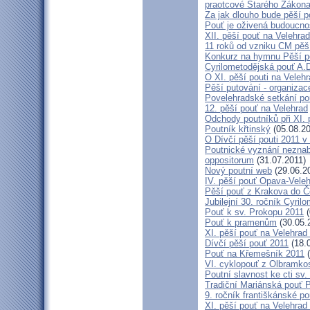
praotcové Starého Zákon
Za jak dlouho bude pěší p
Pouť je oživená budoucno
XII. pěší pouť na Velehr
11 roků od vzniku CM pěš
Konkurz na hymnu Pěší po
Cyrilometodějská pouť A.D
O XI. pěší pouti na Vele
Pěší putování - organiza
Povelehradské setkání po
12. pěší pouť na Velehrad
Odchody poutníků při XI. 
Poutník křtinský
(05.08.20
O Dívčí pěší pouti 2011 v 
Poutnické vyznání neznabo
oppositorum
(31.07.2011)
Nový poutní web
(29.06.2
IV. pěší pouť Opava-Vele
Pěší pouť z Krakova do Č
Jubilejní 30. ročník Cyril
Pouť k sv. Prokopu 2011
(
Pouť k pramenům
(30.05.
XI. pěší pouť na Velehrad
Dívčí pěší pouť 2011
(18.
Pouť na Křemešník 2011
(
VI. cyklopouť z Olbramko
Poutní slavnost ke cti sv.
Tradiční Mariánská pouť P
9. ročník františkánské p
XI. pěší pouť na Velehrad