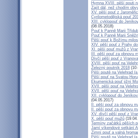
Hymna XVIII. pěší pouti n
Zajít dál, než chodím obv
XV. pěší pouť z Jaroměř
Cyrilometodějská pouť 201
XIII. cyklopouť do Jeníko
(08.05.2018)
Pouť k Panně Marii Třídu
Pouť k Panně Marii Sněž
Pěší pouť k Božímu milos
XIV. pěší pouť z Prahy d
XI. pěší pouť mužů z Vran
III. pěší pouť za obnovu m
Dívčí pěší pouť z Vranova
XVIII. pěší pouť na Veleh
Železný poutník 2018
(10.
Pěší poutě na Velehrad (a 
Pěší pouť na Svatou Horu
Ekumenická pouť jižní M
XVII. pěší pouť na Velehra
XVII. pěší pouť na Velehr
XII. cyklopouť do Jeníkov
(04.05.2017)
II. pěší pouť za obnovu ma
II. pěší pouť za obnovu m
XV. dívčí pěší pouť z Vra
X. pěší pouť mužů
(19.04
Termíny začátků pěších po
Jarní víkendové setkání A
Zimní pouť a valná hroma
Pěší poutě na Velehrad (a 