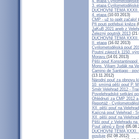
4. etapa Cyrilometodějské
3. etapa Cyrilometodějské
DUCHOVNÍ TÉMA XXXII. roč
4. etapa
(10.03.2013)
CMP - už to opět začalo!
Při pouti potřebují kněze
(
JaKuB 2021 aneb z Veleh
Železný poutník 2013
(21.
DUCHOVNÍ TÉMA XXXII. roč
II. etapa
(16.02.2013)
Cyrilometodějská pouť 20
Poutní zájezd k 1150. výr
Moravu
(14.01.2013)
Pěší pouť Konstantinopol
Mons. Viliam Judák na Ve
Camino de Santiago - poví
(13.11.2012)
Národní pouť za obnovu k
10. smírná pěší pouť P. 
Směr Velehrad 2012 - Trai
Povelehradské setkání po
Ohlédnutí za CMP 2012 a 
Reportáž - Cyrilometodějs
XII. pěší pouť na Velehrad
Kajícná pouť Velehrad - S
XII. pěší pouť na Velehra
Pěší pouť z Velehradu na
Pouť jáhnů v Brně
(05.08.
DUCHOVNÍ TÉMA XXXI. roč
posiluje
(02.08.2012)