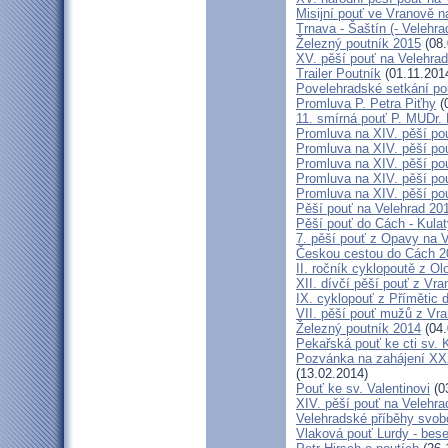
Misijní pouť ve Vranově n
Trnava - Šaštín (- Velehra
Železný poutník 2015
(08.
XV. pěší pouť na Velehrad
Trailer Poutník
(01.11.201
Povelehradské setkání po
Promluva P. Petra Piťhy
(
11. smírná pouť P. MUDr.
Promluva na XIV. pěší pou
Promluva na XIV. pěší pou
Promluva na XIV. pěší pou
Promluva na XIV. pěší pou
Promluva na XIV. pěší pou
Pěší pouť na Velehrad 201
Pěší pouť do Cách - Kulat
7. pěší pouť z Opavy na 
Českou cestou do Cách 
II. ročník cyklopoutě z 
XII. dívčí pěší pouť z Vr
IX. cyklopouť z Přímětic 
VII. pěší pouť mužů z Vra
Železný poutník 2014
(04.
Pekařská pouť ke cti sv.
Pozvánka na zahájení XXXI
(13.02.2014)
Pouť ke sv. Valentinovi
(0
XIV. pěší pouť na Velehra
Velehradské příběhy svob
Vlaková pouť Lurdy - bes