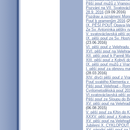
Pěší pouť mužů z Vranova 
Pozvání na VII. Svatovácl
28.9. 2016
(19.09.2016)
Pozdrav a oznámení Mon
Pouť k pramenům 2016
(2
IX. PĚŠÍ POUŤ Opava-Ve
Ze Sv. Antonínka pěšky n
V. svatováclavská pěší p
IX. pěší pouť ze Sv. Host
(23.06.2016)
VI. pěší pouť z Velehrad
XVI. pěší pouť na Velehra
XII. pěší pouť k Panně Ma
XIII. pěší pouť z Kobylí d
IX. pěší pouť mužů z Vran
I. pěší pouť za obnovu ma
(28.03.2016)
XIV. dívčí pěší pouť z Vr
Pouť svatého Klementa v 
Pěší pouť Velehrad – Rom
Cyrilometodějská pouť 20
VI.svatováclavská pěší p
Pěší pouť ze Sloupu do B
XV. pěší pouť na Velehrad
(06.08.2015)
V. pěší pouť za Křtin do K
XXXV. pěší pouť z Krako
XV. pěší pouť na Velehrad
Jubilejní X. CYKLOPOUŤ 
XV. národní pěší pouť na 