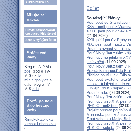
Audia mluvená
Sdílet
Milujte se!
Související články:
nabízí:
Pěší pouť se Stanislavem
XXVI. pěší pouť z Vranova
Hlavní strana webu
XXIX. pěší pouť dívek a ž
časopisu Milujte se!
(21.04.2026)
XXII. pěší pouť z Prahy 
Archiv vyšlých čísel
XIX. pěší pouť mužů z Vr
Poutní slavnost ve Filipo
Spřátelené
Pouť Nový Jeruzalém - ří
weby:
Promluvy na jubilejní XXV
celé znění
(11.09.2025)
Pouť Nový Jeruzalém v Ra
Blog o FATYMu
Pozvánka na pouť do Pra
zde
, blog o TV-
Přehled poutí u sv. Zdisl
MIS.cz
tv-
Pěší pouť Svatého roku 2
mis.signaly.cz
a
Filipov - jubilejní místo 
další blog o TV-
Jubilejní pouť Znojmo - 
MIS
zde
.
Poutník roku
(03.09.2024)
Pouť Nový Jeruzalém - zá
Portál poute.eu
Promluvy při XXIV. pěší 
dále hostuje
PEKLO - celý text
(02.09.
weby:
Projekt obnovy poutního 
Mariánská pouť v Žarošic
Zlatá sobota u Matky Bož
Římskokatolická
Promluvy při XXIV. pěší 
farnost Lobendava
PEKLO - sobota
(24.08.20
-