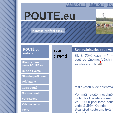
AMIMS.net
JukeBox
TV
Kontakt - vložení akce...
POUTĚ.eu
Svatováclavská pouť ve
nabízí:
28. 9.
2020 začne mší s
pouť ve Znojmě. Všichni
Hlavní strana
ke stažení zde!
www.POUTĚ.eu
Bude a zveme!
Národní pěší pouť
Pěší poutě
Mši svatou bude celebrov
Cyklopoutě
Ostatní poutě
Po mši svaté novokněž
prohlídky kostela a román
Fotogalerie
Ve 13:00h populárně nauč
Video a audio
vedená Jiřím Kacetlem.
Sraz před kostelem, trván
Texty