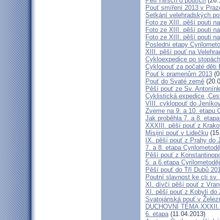
Petr Hirsch o poutích
(26.
Pouť smíření 2013 v Praz
Setkání velehradských po
Foto ze XIII. pěší pouti na
Foto ze XIII. pěší pouti na
Foto ze XIII. pěší pouti na
Poslední etapy Cyrilometo
XIII. pěší pouť na Velehra
Cykloexpedice po stopách 
Cyklopouť za počaté děti 
Pouť k pramenům 2013
(0
Pouť do Svaté země
(20.0
Pěší pouť ze Sv. Antonín
Cyklistická expedice „Ces
VIII. cyklopouť do Jeníko
Zveme na 9. a 10. etapu C
Jak proběhla 7. a 8. etap
XXXIII. pěší pouť z Kra
Misijní pouť v Lidečku
(15
IX. pěší pouť z Prahy do 
7. a 8. etapa Cyrilometodě
Pěší pouť z Konstantinopo
5. a 6.etapa Cyrilometodě
Pěší pouť do Tří Dubů 20
Poutní slavnost ke cti sv.
XI. dívčí pěší pouť z Vra
XI. pěší pouť z Kobylí do
Svatojánská pouť v Žele
DUCHOVNÍ TÉMA XXXII. roč
6. etapa
(11.04.2013)