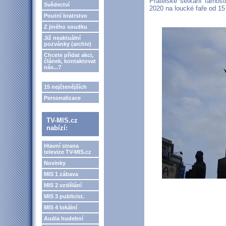
Přátelské setkání farnos
Svědectví
2020 na loucké faře od 15
Poutní bratrstvo
Z jiného soudku
Již neaktuální
pozvánky (archiv)
Chcete přidat akci,
článek, kontaktovat
nás...?
15 nejčtenějších
Personalizace
TV-MIS.cz
nabízí:
Hlavní strana
televize TV-MIS.cz
Novinky
MIS 1 zábava
MIS 2 vzdělání
MIS 3 publicist.
MIS 4 lokální
Audia hudební