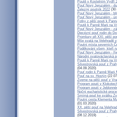
Poutě v Kostelním Vydří 
Pouť Nový Jeruzalém - d
Železný poutník 2022
(30.
Pouť Nový Jeruzalém - bř
Pouť Nový Jeruzalém - ún
Fotky z pěší pouti k Pann
Poutě k Panně Marii na V
Pouť Nový Jeruzalém - zá
Diecézní pouť rodin do D
Promluvy při XXI. pěší po
Mše svatá na Velehradě v
Poutní místa severních Č
Poděkování všem, kteří n
Pouť Nový Jeruzalém - ří
Národní svatováclavská p
Poutě k Panně Marii na V
Silvestrovská pouť z Prah
(04.09.2020)
Pouť rodin k Panně Marii 
Pouť na sv. Hostýn
(22.07
Zveme na pěší pouť z Vra
Program poutí v Klokotec
Program poutí v Jeblonné
Noční eucharistické proc
Smírná pouť ke svátku Z
Poutní cesta Klementa Ma
(01.03.2020)
XX. pěší pouť na Velehr
Silvestrovská pouť z Prah
(08.12.2019)