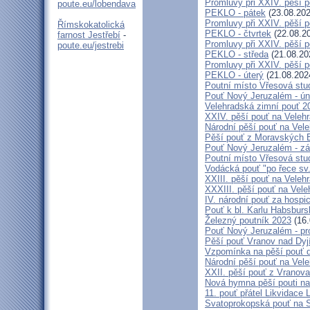
Promluvy při XXIV. pěší 
poute.eu/lobendava
PEKLO - pátek
(23.08.202
Promluvy při XXIV. pěší 
Římskokatolická
PEKLO - čtvrtek
(22.08.2
farnost Jestřebí
-
Promluvy při XXIV. pěší 
poute.eu/jestrebi
PEKLO - středa
(21.08.20
Promluvy při XXIV. pěší 
PEKLO - úterý
(21.08.202
Poutní místo Vřesová st
Pouť Nový Jeruzalém - ún
Velehradská zimní pouť 2
XXIV. pěší pouť na Velehr
Národní pěší pouť na Veleh
Pěší pouť z Moravských B
Pouť Nový Jeruzalém - zá
Poutní místo Vřesová st
Vodácká pouť "po řece sv
XXIII. pěší pouť na Veleh
XXXIII. pěší pouť na Vele
IV. národní pouť za hospi
Pouť k bl. Karlu Habsburs
Železný poutník 2023
(16.
Pouť Nový Jeruzalém - pr
Pěší pouť Vranov nad Dyj
Vzpomínka na pěší pouť 
Národní pěší pouť na Vel
XXII. pěší pouť z Vranova
Nová hymna pěší pouti na
11. pouť přátel Likvidace 
Svatoprokopská pouť na 