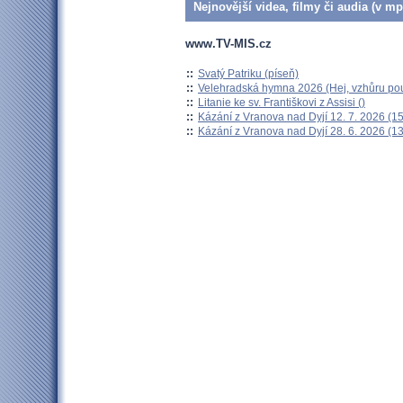
Nejnovější videa, filmy či audia (v mp
www.TV-MIS.cz
::
Svatý Patriku (píseň)
::
Velehradská hymna 2026 (Hej, vzhůru pou
::
Litanie ke sv. Františkovi z Assisi ()
::
Kázání z Vranova nad Dyjí 12. 7. 2026 (15
::
Kázání z Vranova nad Dyjí 28. 6. 2026 (13