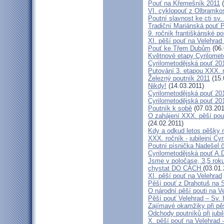
Pouť na Křemešník 2011
(
VI. cyklopouť z Olbramko
Poutní slavnost ke cti sv.
Tradiční Mariánská pouť P
9. ročník františkánské p
XI. pěší pouť na Velehrad
Pouť ke Třem Dubům
(06.
Květnové etapy Cyrilomet
Cyrilometodějská pouť 201
Putování 3. etapou XXX.
Železný poutník 2011
(15.
Nikdy!
(14.03.2011)
Cyrilometodějská pouť 2011
Cyrilometodějská pouť 2011
Poutník k sobě
(07.03.201
O zahájení XXX. pěší pout
(24.02.2011)
Kdy a odkud letos pěšky 
XXX. ročník - jubilejní Cy
Poutní písnička Nadešel 
Cyrilometodějská pouť A.
Jsme v poločase, 3,5 roku
chystat DO CÁCH
(03.01.
XI. pěší pouť na Velehrad
Pěší pouť z Drahotuš na 
O národní pěší pouti na V
Pěší pouť Velehrad – Sv.
Zajímavé okamžiky při pěš
Odchody poutníků při jubil
X. pěší pouť na Velehrad 