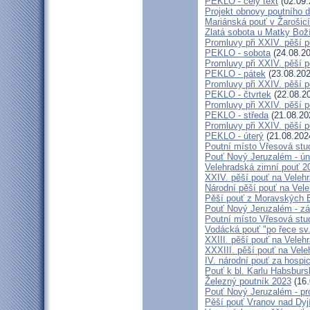
PEKLO - celý text
(02.09.
Projekt obnovy poutního 
Mariánská pouť v Žarošic
Zlatá sobota u Matky Bož
Promluvy při XXIV. pěší 
PEKLO - sobota
(24.08.20
Promluvy při XXIV. pěší 
PEKLO - pátek
(23.08.202
Promluvy při XXIV. pěší 
PEKLO - čtvrtek
(22.08.2
Promluvy při XXIV. pěší 
PEKLO - středa
(21.08.20
Promluvy při XXIV. pěší 
PEKLO - úterý
(21.08.202
Poutní místo Vřesová st
Pouť Nový Jeruzalém - ún
Velehradská zimní pouť 2
XXIV. pěší pouť na Velehr
Národní pěší pouť na Veleh
Pěší pouť z Moravských B
Pouť Nový Jeruzalém - zá
Poutní místo Vřesová st
Vodácká pouť "po řece sv
XXIII. pěší pouť na Veleh
XXXIII. pěší pouť na Vele
IV. národní pouť za hospi
Pouť k bl. Karlu Habsburs
Železný poutník 2023
(16.
Pouť Nový Jeruzalém - pr
Pěší pouť Vranov nad Dyj