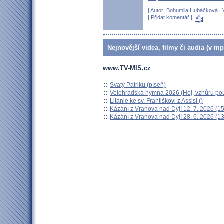
| Autor:
Bohumila Hubáčková
| 
|
Přidat komentář
|
Nejnovější videa, filmy či audia (v mp
www.TV-MIS.cz
::
Svatý Patriku (píseň)
::
Velehradská hymna 2026 (Hej, vzhůru pou
::
Litanie ke sv. Františkovi z Assisi ()
::
Kázání z Vranova nad Dyjí 12. 7. 2026 (15
::
Kázání z Vranova nad Dyjí 28. 6. 2026 (13