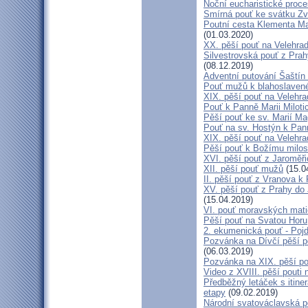
Noční eucharistické proc
Smírná pouť ke svátku Z
Poutní cesta Klementa Ma
(01.03.2020)
XX. pěší pouť na Velehr
Silvestrovská pouť z Prah
(08.12.2019)
Adventní putování Šaštín 
Pouť mužů k blahoslave
XIX. pěší pouť na Velehra
Pouť k Panně Marii Miloti
Pěší pouť ke sv. Marií Ma
Pouť na sv. Hostýn k Pan
XIX. pěší pouť na Velehra
Pěší pouť k Božímu milos
XVI. pěší pouť z Jaroměř
XII. pěší pouť mužů
(15.0
II. pěší pouť z Vranova k
XV. pěší pouť z Prahy do
(15.04.2019)
VI. pouť moravských mat
Pěší pouť na Svatou Horu
2. ekumenická pouť - Poj
Pozvánka na Dívčí pěší p
(06.03.2019)
Pozvánka na XIX. pěší po
Video z XVIII. pěší pouti 
Předběžný letáček s itine
etapy
(09.02.2019)
Národní svatováclavská p