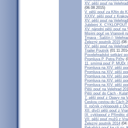
XV. pěší pouť na Velehrad
(06.08.2015)
V. pěší pouť za Křtin do K
XXXV. pěší pouť z Krako
XV. pěší pouť na Velehrad
Jubilejní X. CYKLOPOUŤ 
XV. národní pěší pouť na 
Misijní pouť ve Vranově n
Trnava - Šaštín (- Velehra
Železný poutník 2015
(08.
XV. pěší pouť na Velehrad
Trailer Poutník
(01.11.201
Povelehradské setkání po
Promluva P. Petra Piťhy
(
11. smírná pouť P. MUDr.
Promluva na XIV. pěší pou
Promluva na XIV. pěší pou
Promluva na XIV. pěší pou
Promluva na XIV. pěší pou
Promluva na XIV. pěší pou
Pěší pouť na Velehrad 201
Pěší pouť do Cách - Kulat
7. pěší pouť z Opavy na 
Českou cestou do Cách 
II. ročník cyklopoutě z 
XII. dívčí pěší pouť z Vr
IX. cyklopouť z Přímětic 
VII. pěší pouť mužů z Vra
Železný poutník 2014
(04.
Pekařská pouť ke cti sv.