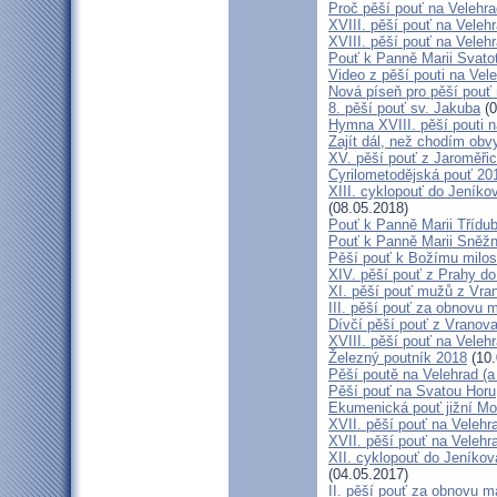
Proč pěší pouť na Velehr
XVIII. pěší pouť na Veleh
XVIII. pěší pouť na Velehr
Pouť k Panně Marii Svato
Video z pěší pouti na Vel
Nová píseň pro pěší pouť 
8. pěší pouť sv. Jakuba
(0
Hymna XVIII. pěší pouti n
Zajít dál, než chodím obv
XV. pěší pouť z Jaroměř
Cyrilometodějská pouť 201
XIII. cyklopouť do Jeníko
(08.05.2018)
Pouť k Panně Marii Třídu
Pouť k Panně Marii Sněž
Pěší pouť k Božímu milos
XIV. pěší pouť z Prahy d
XI. pěší pouť mužů z Vran
III. pěší pouť za obnovu m
Dívčí pěší pouť z Vranova
XVIII. pěší pouť na Veleh
Železný poutník 2018
(10.
Pěší poutě na Velehrad (a 
Pěší pouť na Svatou Horu
Ekumenická pouť jižní M
XVII. pěší pouť na Velehra
XVII. pěší pouť na Velehr
XII. cyklopouť do Jeníkov
(04.05.2017)
II. pěší pouť za obnovu ma