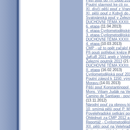
Pěší pouť do Tří Dubů 20
Poutní slavnost ke cti sv.
XI. dívčí pěší pouť z Vra
XI. pěší pouť z Kobylí do
Svatojánská pouť v Žele
DUCHOVNÍ TÉMA XXXII. roč
6. etapa
(11.04.2013)
4. etapa Cyrilometodějské
3. etapa Cyrilometodějské
DUCHOVNÍ TÉMA XXXII. roč
4. etapa
(10.03.2013)
CMP - už to opět začalo!
Při pouti potřebují kněze
(
JaKuB 2021 aneb z Veleh
Železný poutník 2013
(21.
DUCHOVNÍ TÉMA XXXII. roč
II. etapa
(16.02.2013)
Cyrilometodějská pouť 20
Poutní zájezd k 1150. výr
Moravu
(14.01.2013)
Pěší pouť Konstantinopol
Mons. Viliam Judák na Ve
Camino de Santiago - poví
(13.11.2012)
Národní pouť za obnovu k
10. smírná pěší pouť P. 
Povelehradské setkání po
Ohlédnutí za CMP 2012 a 
Reportáž - Cyrilometodějs
XII. pěší pouť na Velehrad