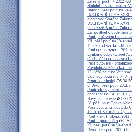
Železný poutník 2012
(08.
Nedělní chvilka poezie: 
Národní pěší pouť na Vel
DUCHOVNÍ TÉMA XXXI ročn
praotcové Starého Zákon
DUCHOVNÍ TÉMA XXXI. roč
praotcové Starého Zákon
Za jak dlouho bude pěší p
Pouť je oživená budoucno
XII. pěší pouť na Velehr
11 roků od vzniku CM pěš
Konkurz na hymnu Pěší po
Cyrilometodějská pouť A.D
O XI. pěší pouti na Vele
Pěší putování - organiza
Povelehradské setkání po
12. pěší pouť na Velehrad
Odchody poutníků při XI. 
Poutník křtinský
(05.08.20
O Dívčí pěší pouti 2011 v 
Poutnické vyznání neznabo
oppositorum
(31.07.2011)
Nový poutní web
(29.06.2
IV. pěší pouť Opava-Vele
Pěší pouť z Krakova do Č
Jubilejní 30. ročník Cyril
Pouť k sv. Prokopu 2011
(
Pouť k pramenům
(30.05.
XI. pěší pouť na Velehrad
Dívčí pěší pouť 2011
(18.