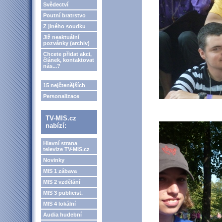
Svědectví
Poutní bratrstvo
Z jiného soudku
Již neaktuální
pozvánky (archiv)
Chcete přidat akci,
článek, kontaktovat
nás...?
15 nejčtenějších
Personalizace
TV-MIS.cz
nabízí:
Hlavní strana
televize TV-MIS.cz
Novinky
MIS 1 zábava
MIS 2 vzdělání
MIS 3 publicist.
MIS 4 lokální
Audia hudební