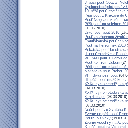
3. pěší pouť Opava - Vel
Cyrilometodějská pouť v 
10. pěší pouť litoměřické
Pěší pouť z Krakova do 
Pouť Nový Jeruzalém - če
Pěší pouť na velehrad 20
(01.06.2010)
Dívčí pěší pouť 2010
(16.
Pouť za záchranu životů 
Františkánská pouť senior
Pouť na Peregrinek 2010
(
Pekařská pouť ke cti sva
II. pouť mládeže k Panně 
VII. pěší pouť z Kobylí do
Pouť ke Třem Dubům
(24.
Pěší pouť pro mladé muže
Mariánská pouť Prahou 2
VIII. dívčí pěší pouť
(04.0
III. pěší pouť mužů ke sv
XXIX. cyrilometodějská pě
(09.03.2010)
XXIX. cyrilometodějská p
3. a 4. etapu
(08.03.2010)
XXIX. cyrilometodějská p
(07.03.2010)
Noční pouť ze Svatého K
Zveme na pěší pouť Pra
Poutní písničky
(04.03.20
Zveme všechny na X. pěší
X. pěší pouť na Velehrad 