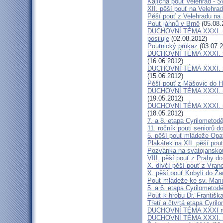
Kajícná pouť Velehrad - S
XII. pěší pouť na Velehra
Pěší pouť z Velehradu na
Pouť jáhnů v Brně
(05.08.
DUCHOVNÍ TÉMA XXXI. roč
posiluje
(02.08.2012)
Poutnický průkaz
(03.07.2
DUCHOVNÍ TÉMA XXXI. roč
(16.06.2012)
DUCHOVNÍ TÉMA XXXI. roč
(15.06.2012)
Pěší pouť z Mašovic do 
DUCHOVNÍ TÉMA XXXI. roč
(19.05.2012)
DUCHOVNÍ TÉMA XXXI. roč
(18.05.2012)
7. a 8. etapa Cyrilometod
11. ročník pouti seniorů d
5. pěší pouť mládeže Opa
Plakátek na XII. pěší pou
Pozvánka na svatojanskou
VIII. pěší pouť z Prahy d
X. dívčí pěší pouť z Vran
X. pěší pouť Kobylí do Ža
Pouť mládeže ke sv. Marii
5. a 6. etapa Cyrilometod
Pouť k hrobu Dr. Františ
Třetí a čtvrtá etapa Cyril
DUCHOVNÍ TÉMA XXXI roč
DUCHOVNÍ TÉMA XXXI. ro