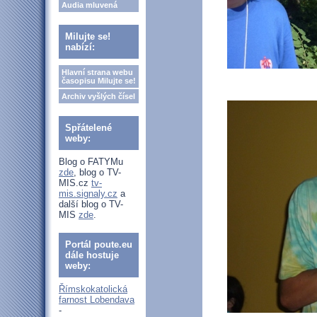
Audia mluvená
Milujte se!
nabízí:
Hlavní strana webu
časopisu Milujte se!
Archiv vyšlých čísel
Spřátelené
weby:
Blog o FATYMu
zde
, blog o TV-
MIS.cz
tv-
mis.signaly.cz
a
další blog o TV-
MIS
zde
.
Portál poute.eu
dále hostuje
weby:
Římskokatolická
farnost Lobendava
-