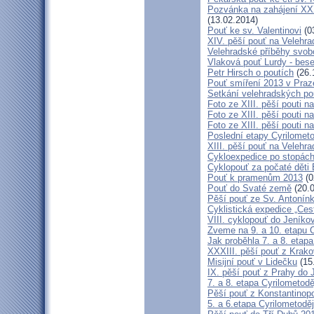
Pozvánka na zahájení XXXI
(13.02.2014)
Pouť ke sv. Valentinovi
(0
XIV. pěší pouť na Velehra
Velehradské příběhy svob
Vlaková pouť Lurdy - bes
Petr Hirsch o poutích
(26.
Pouť smíření 2013 v Praz
Setkání velehradských po
Foto ze XIII. pěší pouti na
Foto ze XIII. pěší pouti na
Foto ze XIII. pěší pouti na
Poslední etapy Cyrilometo
XIII. pěší pouť na Velehra
Cykloexpedice po stopách 
Cyklopouť za počaté děti 
Pouť k pramenům 2013
(0
Pouť do Svaté země
(20.0
Pěší pouť ze Sv. Antonín
Cyklistická expedice „Ces
VIII. cyklopouť do Jeníko
Zveme na 9. a 10. etapu C
Jak proběhla 7. a 8. etap
XXXIII. pěší pouť z Kra
Misijní pouť v Lidečku
(15
IX. pěší pouť z Prahy do 
7. a 8. etapa Cyrilometodě
Pěší pouť z Konstantinopo
5. a 6.etapa Cyrilometodě