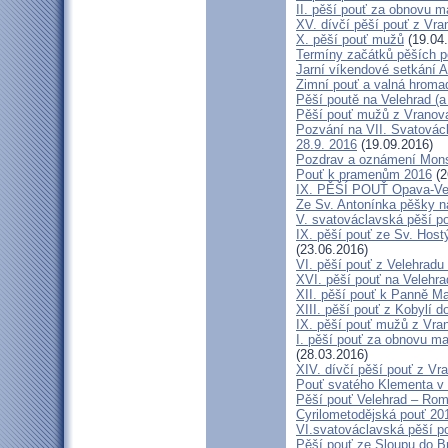
II. pěší pouť za obnovu m
XV. dívčí pěší pouť z Vra
X. pěší pouť mužů
(19.04
Termíny začátků pěších po
Jarní víkendové setkání A
Zimní pouť a valná hroma
Pěší poutě na Velehrad (a 
Pěší pouť mužů z Vranova 
Pozvání na VII. Svatovácl
28.9. 2016
(19.09.2016)
Pozdrav a oznámení Mon
Pouť k pramenům 2016
(2
IX. PĚŠÍ POUŤ Opava-Ve
Ze Sv. Antonínka pěšky n
V. svatováclavská pěší p
IX. pěší pouť ze Sv. Host
(23.06.2016)
VI. pěší pouť z Velehrad
XVI. pěší pouť na Velehra
XII. pěší pouť k Panně Ma
XIII. pěší pouť z Kobylí d
IX. pěší pouť mužů z Vran
I. pěší pouť za obnovu ma
(28.03.2016)
XIV. dívčí pěší pouť z Vr
Pouť svatého Klementa v 
Pěší pouť Velehrad – Rom
Cyrilometodějská pouť 20
VI.svatováclavská pěší p
Pěší pouť ze Sloupu do B