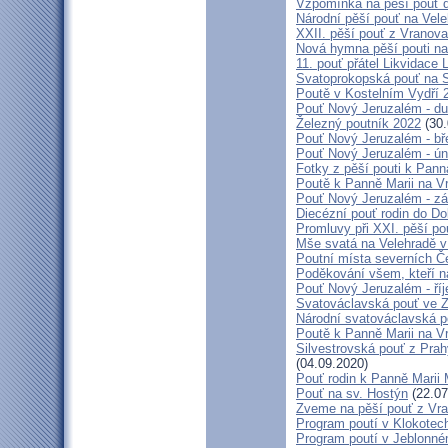
Vzpomínka na pěší pouť 
Národní pěší pouť na Vel
XXII. pěší pouť z Vranova
Nová hymna pěší pouti na
11. pouť přátel Likvidace 
Svatoprokopská pouť na 
Poutě v Kostelním Vydří 
Pouť Nový Jeruzalém - d
Železný poutník 2022
(30.
Pouť Nový Jeruzalém - bř
Pouť Nový Jeruzalém - ún
Fotky z pěší pouti k Pann
Poutě k Panně Marii na V
Pouť Nový Jeruzalém - zá
Diecézní pouť rodin do D
Promluvy při XXI. pěší po
Mše svatá na Velehradě v
Poutní místa severních Č
Poděkování všem, kteří n
Pouť Nový Jeruzalém - ří
Svatováclavská pouť ve 
Národní svatováclavská p
Poutě k Panně Marii na V
Silvestrovská pouť z Prah
(04.09.2020)
Pouť rodin k Panně Marii 
Pouť na sv. Hostýn
(22.07
Zveme na pěší pouť z Vra
Program poutí v Klokotec
Program poutí v Jeblonné