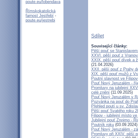
poute.eu/lobendava
Římskokatolická
farnost Jestřebí
-
poute.eu/jestrebi
Sdílet
Související články:
Pěší pouť se Stanislavem
XXVI. pěší pouť z Vranova
XXIX. pěší pouť dívek a ž
(21.04.2026)
XXII. pěší pouť z Prahy 
XIX. pěší pouť mužů z Vr
Poutní slavnost ve Filipo
Pouť Nový Jeruzalém - ří
Promluvy na jubilejní XXV
celé znění
(11.09.2025)
Pouť Nový Jeruzalém v Ra
Pozvánka na pouť do Pra
Přehled poutí u sv. Zdisl
Pěší pouť Svatého roku 2
Filipov - jubilejní místo 
Jubilejní pouť Znojmo - 
Poutník roku
(03.09.2024)
Pouť Nový Jeruzalém - zá
Promluvy při XXIV. pěší 