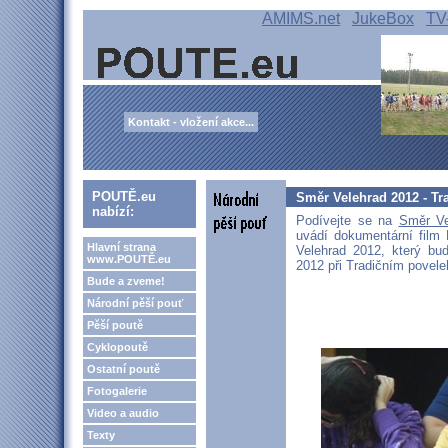
AMIMS.net
JukeBox
TV
Kontakt - vložení akce...
POUTĚ.eu
Směr Velehrad 2012 - Tra
nabízí:
Podívejte se na
Směr Ve
uvádí dokumentární film
Hlavní strana
Velehrad 2012, který bud
www.POUTĚ.eu
2012 při Tradičním povel
Bude a zveme!
Národní pěší pouť
Pěší poutě
Cyklopoutě
Ostatní poutě
Fotogalerie
Video a audio
Texty