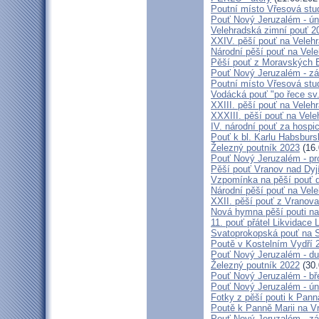
Poutní místo Vřesová st
Pouť Nový Jeruzalém - ún
Velehradská zimní pouť 2
XXIV. pěší pouť na Velehr
Národní pěší pouť na Veleh
Pěší pouť z Moravských B
Pouť Nový Jeruzalém - zá
Poutní místo Vřesová st
Vodácká pouť "po řece sv
XXIII. pěší pouť na Veleh
XXXIII. pěší pouť na Vele
IV. národní pouť za hospi
Pouť k bl. Karlu Habsburs
Železný poutník 2023
(16.
Pouť Nový Jeruzalém - pr
Pěší pouť Vranov nad Dyj
Vzpomínka na pěší pouť 
Národní pěší pouť na Vel
XXII. pěší pouť z Vranova
Nová hymna pěší pouti na
11. pouť přátel Likvidace 
Svatoprokopská pouť na 
Poutě v Kostelním Vydří 
Pouť Nový Jeruzalém - d
Železný poutník 2022
(30.
Pouť Nový Jeruzalém - bř
Pouť Nový Jeruzalém - ún
Fotky z pěší pouti k Pann
Poutě k Panně Marii na V
Pouť Nový Jeruzalém - zá