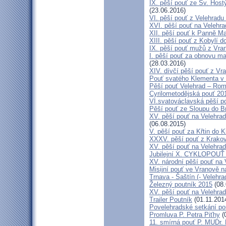
IX. pěší pouť ze Sv. Host
(23.06.2016)
VI. pěší pouť z Velehrad
XVI. pěší pouť na Velehra
XII. pěší pouť k Panně Ma
XIII. pěší pouť z Kobylí d
IX. pěší pouť mužů z Vran
I. pěší pouť za obnovu ma
(28.03.2016)
XIV. dívčí pěší pouť z Vr
Pouť svatého Klementa v 
Pěší pouť Velehrad – Rom
Cyrilometodějská pouť 20
VI.svatováclavská pěší p
Pěší pouť ze Sloupu do B
XV. pěší pouť na Velehrad
(06.08.2015)
V. pěší pouť za Křtin do K
XXXV. pěší pouť z Krako
XV. pěší pouť na Velehrad
Jubilejní X. CYKLOPOUŤ 
XV. národní pěší pouť na 
Misijní pouť ve Vranově n
Trnava - Šaštín (- Velehra
Železný poutník 2015
(08.
XV. pěší pouť na Velehrad
Trailer Poutník
(01.11.201
Povelehradské setkání po
Promluva P. Petra Piťhy
(
11. smírná pouť P. MUDr.