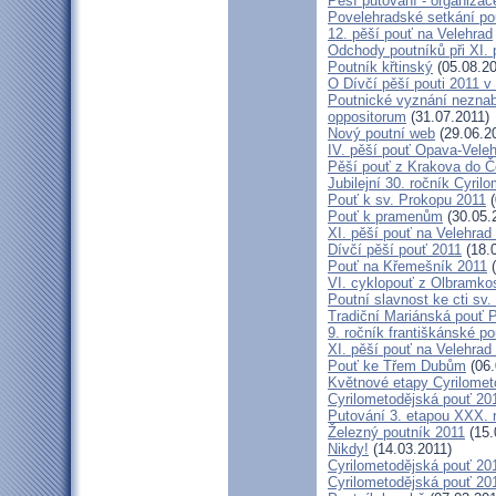
Pěší putování - organiza
Povelehradské setkání po
12. pěší pouť na Velehrad
Odchody poutníků při XI. 
Poutník křtinský
(05.08.20
O Dívčí pěší pouti 2011 v 
Poutnické vyznání neznabo
oppositorum
(31.07.2011)
Nový poutní web
(29.06.2
IV. pěší pouť Opava-Vele
Pěší pouť z Krakova do Č
Jubilejní 30. ročník Cyril
Pouť k sv. Prokopu 2011
(
Pouť k pramenům
(30.05.
XI. pěší pouť na Velehrad
Dívčí pěší pouť 2011
(18.
Pouť na Křemešník 2011
(
VI. cyklopouť z Olbramko
Poutní slavnost ke cti sv.
Tradiční Mariánská pouť P
9. ročník františkánské p
XI. pěší pouť na Velehrad
Pouť ke Třem Dubům
(06.
Květnové etapy Cyrilomet
Cyrilometodějská pouť 201
Putování 3. etapou XXX.
Železný poutník 2011
(15.
Nikdy!
(14.03.2011)
Cyrilometodějská pouť 2011
Cyrilometodějská pouť 2011