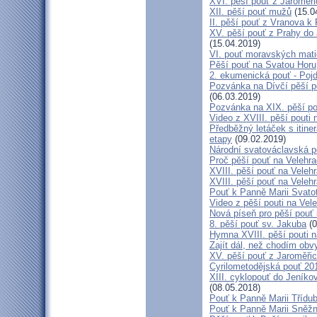
XVI. pěší pouť z Jaroměř
XII. pěší pouť mužů
(15.0
II. pěší pouť z Vranova k
XV. pěší pouť z Prahy do
(15.04.2019)
VI. pouť moravských mat
Pěší pouť na Svatou Horu
2. ekumenická pouť - Poj
Pozvánka na Dívčí pěší p
(06.03.2019)
Pozvánka na XIX. pěší po
Video z XVIII. pěší pouti 
Předběžný letáček s itine
etapy
(09.02.2019)
Národní svatováclavská p
Proč pěší pouť na Velehr
XVIII. pěší pouť na Veleh
XVIII. pěší pouť na Velehr
Pouť k Panně Marii Svato
Video z pěší pouti na Vel
Nová píseň pro pěší pouť 
8. pěší pouť sv. Jakuba
(0
Hymna XVIII. pěší pouti n
Zajít dál, než chodím obv
XV. pěší pouť z Jaroměř
Cyrilometodějská pouť 201
XIII. cyklopouť do Jeníko
(08.05.2018)
Pouť k Panně Marii Třídu
Pouť k Panně Marii Sněž