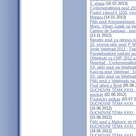
II. etapa
(16.02.2013)
Cyrilometodějská pouť 20
Poutní zájezd k 1150. výr
Moravu
(14.01.2013)
Pěší pouť Konstantinopol
Mons. Viliam Judák na Ve
Camino de Santiago - poví
(13.11.2012)
Národní pouť za obnovu k
10. smírná pěší pouť P. 
Směr Velehrad 2012 - Trai
Povelehradské setkání po
Ohlédnutí za CMP 2012 a 
Reportáž - Cyrilometodějs
XII. pěší pouť na Velehrad
Kajícná pouť Velehrad - S
XII. pěší pouť na Velehra
Pěší pouť z Velehradu na
Pouť jáhnů v Brně
(05.08.
DUCHOVNÍ TÉMA XXXI. roč
posiluje
(02.08.2012)
Poutnický průkaz
(03.07.2
DUCHOVNÍ TÉMA XXXI. roč
(16.06.2012)
DUCHOVNÍ TÉMA XXXI. roč
(15.06.2012)
Pěší pouť z Mašovic do 
DUCHOVNÍ TÉMA XXXI. roč
(19.05.2012)
DUCHOVNÍ TÉMA XXXI. roč