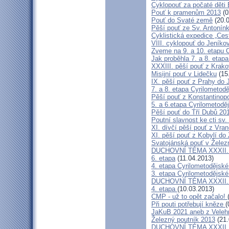
Cyklopouť za počaté děti 
Pouť k pramenům 2013
(0
Pouť do Svaté země
(20.0
Pěší pouť ze Sv. Antonín
Cyklistická expedice „Ces
VIII. cyklopouť do Jeníko
Zveme na 9. a 10. etapu C
Jak proběhla 7. a 8. etap
XXXIII. pěší pouť z Kra
Misijní pouť v Lidečku
(15
IX. pěší pouť z Prahy do 
7. a 8. etapa Cyrilometodě
Pěší pouť z Konstantinopo
5. a 6.etapa Cyrilometodě
Pěší pouť do Tří Dubů 20
Poutní slavnost ke cti sv.
XI. dívčí pěší pouť z Vra
XI. pěší pouť z Kobylí do
Svatojánská pouť v Žele
DUCHOVNÍ TÉMA XXXII. roč
6. etapa
(11.04.2013)
4. etapa Cyrilometodějské
3. etapa Cyrilometodějské
DUCHOVNÍ TÉMA XXXII. roč
4. etapa
(10.03.2013)
CMP - už to opět začalo!
Při pouti potřebují kněze
(
JaKuB 2021 aneb z Veleh
Železný poutník 2013
(21.
DUCHOVNÍ TÉMA XXXII. roč