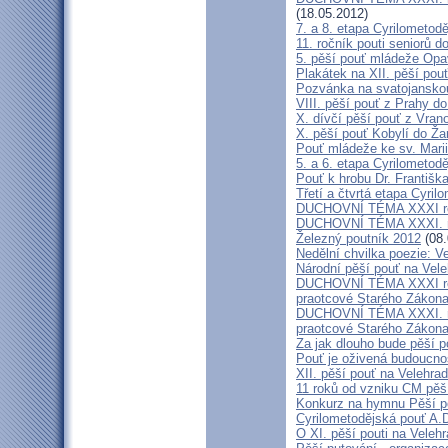
(18.05.2012)
7. a 8. etapa Cyrilometod
11. ročník pouti seniorů d
5. pěší pouť mládeže Opa
Plakátek na XII. pěší pou
Pozvánka na svatojanskou
VIII. pěší pouť z Prahy d
X. dívčí pěší pouť z Vran
X. pěší pouť Kobylí do Ža
Pouť mládeže ke sv. Marii
5. a 6. etapa Cyrilometod
Pouť k hrobu Dr. Františ
Třetí a čtvrtá etapa Cyril
DUCHOVNÍ TÉMA XXXI roč
DUCHOVNÍ TÉMA XXXI. ro
Železný poutník 2012
(08.
Nedělní chvilka poezie: 
Národní pěší pouť na Vel
DUCHOVNÍ TÉMA XXXI ročn
praotcové Starého Zákon
DUCHOVNÍ TÉMA XXXI. roč
praotcové Starého Zákon
Za jak dlouho bude pěší p
Pouť je oživená budoucno
XII. pěší pouť na Velehr
11 roků od vzniku CM pěš
Konkurz na hymnu Pěší po
Cyrilometodějská pouť A.D
O XI. pěší pouti na Vele