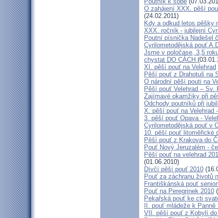
Poutník k sobě
(07.03.201
O zahájení XXX. pěší pout
(24.02.2011)
Kdy a odkud letos pěšky 
XXX. ročník - jubilejní Cy
Poutní písnička Nadešel 
Cyrilometodějská pouť A.
Jsme v poločase, 3,5 roku
chystat DO CÁCH
(03.01.
XI. pěší pouť na Velehrad
Pěší pouť z Drahotuš na 
O národní pěší pouti na V
Pěší pouť Velehrad – Sv.
Zajímavé okamžiky při pěš
Odchody poutníků při jubil
X. pěší pouť na Velehrad 
3. pěší pouť Opava - Vel
Cyrilometodějská pouť v 
10. pěší pouť litoměřické
Pěší pouť z Krakova do 
Pouť Nový Jeruzalém - če
Pěší pouť na velehrad 20
(01.06.2010)
Dívčí pěší pouť 2010
(16.
Pouť za záchranu životů 
Františkánská pouť senior
Pouť na Peregrinek 2010
(
Pekařská pouť ke cti sva
II. pouť mládeže k Panně 
VII. pěší pouť z Kobylí do