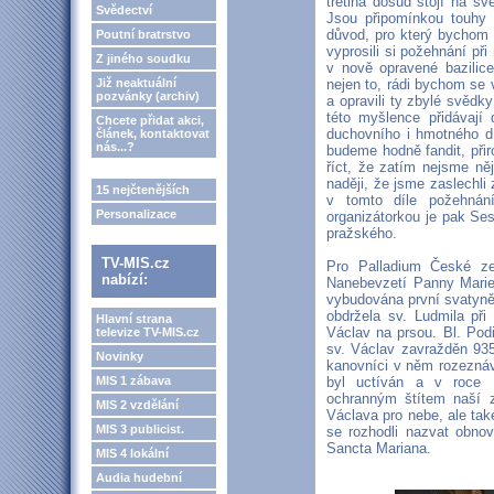
třetina dosud stojí na s
Svědectví
Jsou připomínkou touhy 
důvod, pro který bychom 
Poutní bratrstvo
vyprosili si požehnání př
Z jiného soudku
v nově opravené bazilic
Již neaktuální
nejen to, rádi bychom se v
pozvánky (archiv)
a opravili ty zbylé svěd
této myšlence přidávají 
Chcete přidat akci,
duchovního i hmotného d
článek, kontaktovat
nás...?
budeme hodně fandit, při
říct, že zatím nejsme ně
naději, že jsme zaslechli
15 nejčtenějších
v tomto díle požehnán
Personalizace
organizátorkou je pak Se
pražského.
TV-MIS.cz
Pro Palladium České zem
nabízí:
Nanebevzetí Panny Marie
vybudována první svatyně
obdržela sv. Ludmila při 
Hlavní strana
Václav na prsou. Bl. Pod
televize TV-MIS.cz
sv. Václav zavražděn 935
Novinky
kanovníci v něm rozeznávaj
MIS 1 zábava
byl uctíván a v roce 
ochranným štítem naší 
MIS 2 vzdělání
Václava pro nebe, ale ta
MIS 3 publicist.
se rozhodli nazvat obno
Sancta Mariana.
MIS 4 lokální
Audia hudební