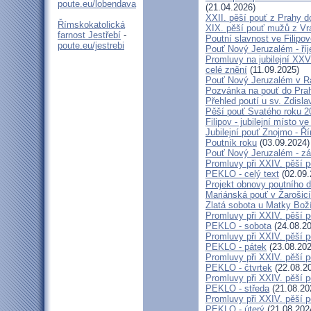
poute.eu/lobendava
(21.04.2026)
XXII. pěší pouť z Prahy 
Římskokatolická
XIX. pěší pouť mužů z Vr
farnost Jestřebí
-
Poutní slavnost ve Filipo
poute.eu/jestrebi
Pouť Nový Jeruzalém - ří
Promluvy na jubilejní XXV
celé znění
(11.09.2025)
Pouť Nový Jeruzalém v Ra
Pozvánka na pouť do Pra
Přehled poutí u sv. Zdisl
Pěší pouť Svatého roku 2
Filipov - jubilejní místo 
Jubilejní pouť Znojmo - 
Poutník roku
(03.09.2024)
Pouť Nový Jeruzalém - zá
Promluvy při XXIV. pěší 
PEKLO - celý text
(02.09.
Projekt obnovy poutního 
Mariánská pouť v Žarošic
Zlatá sobota u Matky Bož
Promluvy při XXIV. pěší 
PEKLO - sobota
(24.08.20
Promluvy při XXIV. pěší 
PEKLO - pátek
(23.08.202
Promluvy při XXIV. pěší 
PEKLO - čtvrtek
(22.08.2
Promluvy při XXIV. pěší 
PEKLO - středa
(21.08.20
Promluvy při XXIV. pěší 
PEKLO - úterý
(21.08.202