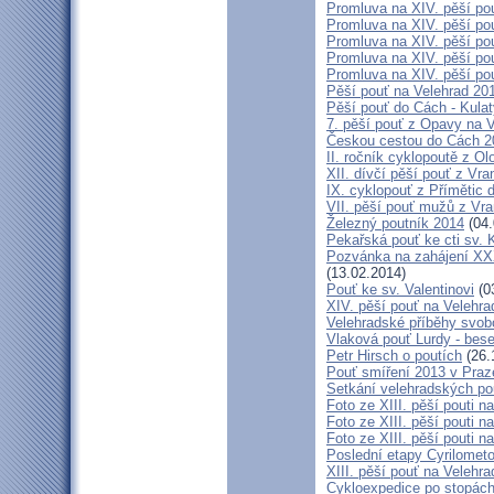
Promluva na XIV. pěší pou
Promluva na XIV. pěší pou
Promluva na XIV. pěší pou
Promluva na XIV. pěší pou
Promluva na XIV. pěší pou
Pěší pouť na Velehrad 201
Pěší pouť do Cách - Kulat
7. pěší pouť z Opavy na 
Českou cestou do Cách 
II. ročník cyklopoutě z 
XII. dívčí pěší pouť z Vr
IX. cyklopouť z Přímětic 
VII. pěší pouť mužů z Vra
Železný poutník 2014
(04.
Pekařská pouť ke cti sv.
Pozvánka na zahájení XXXI
(13.02.2014)
Pouť ke sv. Valentinovi
(0
XIV. pěší pouť na Velehra
Velehradské příběhy svob
Vlaková pouť Lurdy - bes
Petr Hirsch o poutích
(26.
Pouť smíření 2013 v Praz
Setkání velehradských po
Foto ze XIII. pěší pouti na
Foto ze XIII. pěší pouti na
Foto ze XIII. pěší pouti na
Poslední etapy Cyrilometo
XIII. pěší pouť na Velehra
Cykloexpedice po stopách 