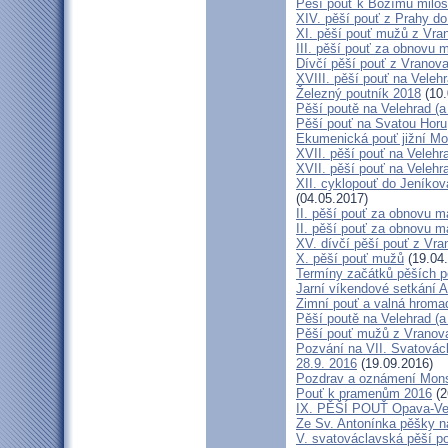
Pěší pouť k Božímu milos
XIV. pěší pouť z Prahy d
XI. pěší pouť mužů z Vran
III. pěší pouť za obnovu m
Dívčí pěší pouť z Vranova
XVIII. pěší pouť na Veleh
Železný poutník 2018
(10.
Pěší poutě na Velehrad (a 
Pěší pouť na Svatou Horu
Ekumenická pouť jižní M
XVII. pěší pouť na Velehra
XVII. pěší pouť na Velehr
XII. cyklopouť do Jeníkov
(04.05.2017)
II. pěší pouť za obnovu ma
II. pěší pouť za obnovu m
XV. dívčí pěší pouť z Vra
X. pěší pouť mužů
(19.04
Termíny začátků pěších po
Jarní víkendové setkání A
Zimní pouť a valná hroma
Pěší poutě na Velehrad (a 
Pěší pouť mužů z Vranova 
Pozvání na VII. Svatovácl
28.9. 2016
(19.09.2016)
Pozdrav a oznámení Mon
Pouť k pramenům 2016
(2
IX. PĚŠÍ POUŤ Opava-Ve
Ze Sv. Antonínka pěšky n
V. svatováclavská pěší p