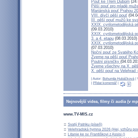
Pouť ke Třem Dubům
(24.
Pěší pouť pro mladé muže
Mariánská pouť Prahou 2
VIII. dívčí pěší pouť
(04.0
III. pěší pouť mužů ke sv
XXIX. cyrilometodějská pě
(09.03.2010)
XXIX. cyrilometodějská p
3. a 4. etapu
(08.03.2010)
XXIX. cyrilometodějská p
(07.03.2010)
Noční pouť ze Svatého K
Zveme na pěší pouť Pra
Poutní písničky
(04.03.20
Zveme všechny na X. pěší
X. pěší pouť na Velehrad 
| Autor:
Bohumila Hubáčková
| 
|
Přidat komentář
|
Nejnovější videa, filmy či audia (v mp
www.TV-MIS.cz
::
Svatý Patriku (píseň)
::
Velehradská hymna 2026 (Hej, vzhůru pou
::
Litanie ke sv. Františkovi z Assisi ()