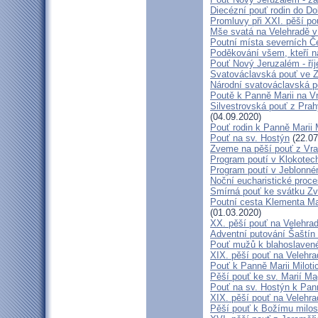
Diecézní pouť rodin do D
Promluvy při XXI. pěší po
Mše svatá na Velehradě v
Poutní místa severních Č
Poděkování všem, kteří n
Pouť Nový Jeruzalém - ří
Svatováclavská pouť ve 
Národní svatováclavská p
Poutě k Panně Marii na V
Silvestrovská pouť z Prah
(04.09.2020)
Pouť rodin k Panně Marii 
Pouť na sv. Hostýn
(22.07
Zveme na pěší pouť z Vra
Program poutí v Klokotec
Program poutí v Jeblonné
Noční eucharistické proc
Smírná pouť ke svátku Z
Poutní cesta Klementa Ma
(01.03.2020)
XX. pěší pouť na Velehr
Adventní putování Šaštín 
Pouť mužů k blahoslave
XIX. pěší pouť na Velehra
Pouť k Panně Marii Miloti
Pěší pouť ke sv. Marií Ma
Pouť na sv. Hostýn k Pan
XIX. pěší pouť na Velehra
Pěší pouť k Božímu milos