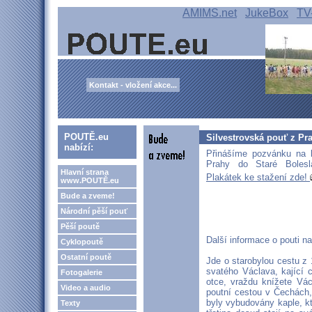
AMIMS.net
JukeBox
TV
Kontakt - vložení akce...
POUTĚ.eu
Silvestrovská pouť z Pra
nabízí:
Přinášíme pozvánku na l
Prahy do Staré Bolesl
Hlavní strana
Plakátek ke stažení zde!
www.POUTĚ.eu
Bude a zveme!
Národní pěší pouť
Pěší poutě
Další informace o pouti n
Cyklopoutě
Ostatní poutě
Jde o starobylou cestu z 1
svatého Václava, kající c
Fotogalerie
otce, vraždu knížete Vác
Video a audio
poutní cestou v Čechách, l
byly vybudovány kaple, kte
Texty