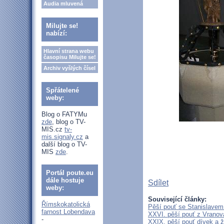
Audia mluvená
Milujte se!
nabízí:
Hlavní strana webu
časopisu Milujte se!
Archiv vyšlých čísel
Spřátelené
weby:
Blog o FATYMu
zde
, blog o TV-
MIS.cz
tv-
mis.signaly.cz
a
další blog o TV-
MIS
zde
.
Portál poute.eu
dále hostuje
Sdílet
weby:
Související články:
Římskokatolická
Pěší pouť se Stanislavem
farnost Lobendava
XXVI. pěší pouť z Vranova
-
XXIX. pěší pouť dívek a ž