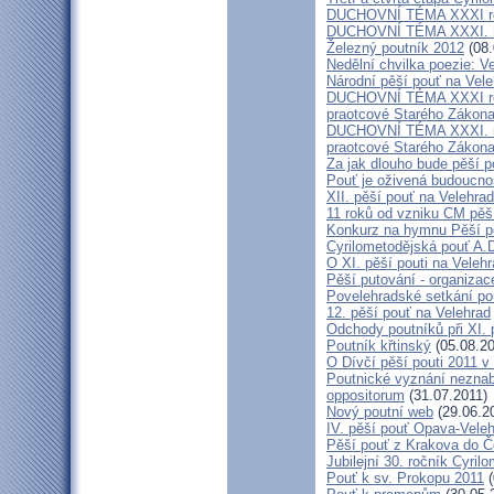
DUCHOVNÍ TÉMA XXXI roč
DUCHOVNÍ TÉMA XXXI. ro
Železný poutník 2012
(08.
Nedělní chvilka poezie: 
Národní pěší pouť na Vel
DUCHOVNÍ TÉMA XXXI ročn
praotcové Starého Zákon
DUCHOVNÍ TÉMA XXXI. roč
praotcové Starého Zákon
Za jak dlouho bude pěší p
Pouť je oživená budoucno
XII. pěší pouť na Velehr
11 roků od vzniku CM pěš
Konkurz na hymnu Pěší po
Cyrilometodějská pouť A.D
O XI. pěší pouti na Vele
Pěší putování - organiza
Povelehradské setkání po
12. pěší pouť na Velehrad
Odchody poutníků při XI. 
Poutník křtinský
(05.08.20
O Dívčí pěší pouti 2011 v 
Poutnické vyznání neznabo
oppositorum
(31.07.2011)
Nový poutní web
(29.06.2
IV. pěší pouť Opava-Vele
Pěší pouť z Krakova do Č
Jubilejní 30. ročník Cyril
Pouť k sv. Prokopu 2011
(