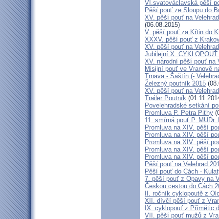
VI.svatováclavská pěší p
Pěší pouť ze Sloupu do B
XV. pěší pouť na Velehrad
(06.08.2015)
V. pěší pouť za Křtin do K
XXXV. pěší pouť z Krako
XV. pěší pouť na Velehrad
Jubilejní X. CYKLOPOUŤ 
XV. národní pěší pouť na 
Misijní pouť ve Vranově n
Trnava - Šaštín (- Velehra
Železný poutník 2015
(08.
XV. pěší pouť na Velehrad
Trailer Poutník
(01.11.201
Povelehradské setkání po
Promluva P. Petra Piťhy
(
11. smírná pouť P. MUDr.
Promluva na XIV. pěší pou
Promluva na XIV. pěší pou
Promluva na XIV. pěší pou
Promluva na XIV. pěší pou
Promluva na XIV. pěší pou
Pěší pouť na Velehrad 201
Pěší pouť do Cách - Kulat
7. pěší pouť z Opavy na 
Českou cestou do Cách 
II. ročník cyklopoutě z 
XII. dívčí pěší pouť z Vr
IX. cyklopouť z Přímětic 
VII. pěší pouť mužů z Vra