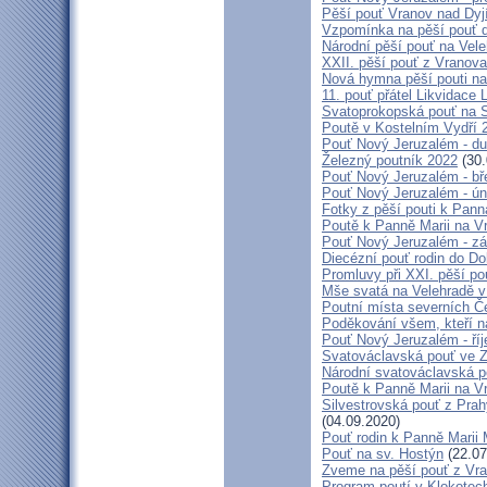
Pěší pouť Vranov nad Dyj
Vzpomínka na pěší pouť 
Národní pěší pouť na Vel
XXII. pěší pouť z Vranova
Nová hymna pěší pouti na
11. pouť přátel Likvidace 
Svatoprokopská pouť na 
Poutě v Kostelním Vydří 
Pouť Nový Jeruzalém - d
Železný poutník 2022
(30.
Pouť Nový Jeruzalém - bř
Pouť Nový Jeruzalém - ún
Fotky z pěší pouti k Pann
Poutě k Panně Marii na V
Pouť Nový Jeruzalém - zá
Diecézní pouť rodin do D
Promluvy při XXI. pěší po
Mše svatá na Velehradě v
Poutní místa severních Č
Poděkování všem, kteří n
Pouť Nový Jeruzalém - ří
Svatováclavská pouť ve 
Národní svatováclavská p
Poutě k Panně Marii na V
Silvestrovská pouť z Prah
(04.09.2020)
Pouť rodin k Panně Marii 
Pouť na sv. Hostýn
(22.07
Zveme na pěší pouť z Vra
Program poutí v Klokotec