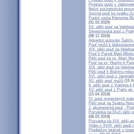
Program poutí v Jeblonné
Noční eucharistické proc
Smírná pouť ke svátku Z
Poutní cesta Klementa Ma
(01.03.2020)
XX. pěší pouť na Velehr
Silvestrovská pouť z Prah
(08.12.2019)
Adventní putování Šaštín 
Pouť mužů k blahoslave
XIX. pěší pouť na Velehra
Pouť k Panně Marii Miloti
Pěší pouť ke sv. Marií Ma
Pouť na sv. Hostýn k Pan
XIX. pěší pouť na Velehra
Pěší pouť k Božímu milos
XVI. pěší pouť z Jaroměř
XII. pěší pouť mužů
(15.0
II. pěší pouť z Vranova k
XV. pěší pouť z Prahy do
(15.04.2019)
VI. pouť moravských mat
Pěší pouť na Svatou Horu
2. ekumenická pouť - Poj
Pozvánka na Dívčí pěší p
(06.03.2019)
Pozvánka na XIX. pěší po
Video z XVIII. pěší pouti 
Předběžný letáček s itine