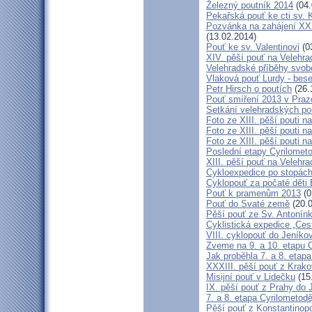
Železný poutník 2014
(04.
Pekařská pouť ke cti sv.
Pozvánka na zahájení XXXI
(13.02.2014)
Pouť ke sv. Valentinovi
(0
XIV. pěší pouť na Velehra
Velehradské příběhy svob
Vlaková pouť Lurdy - bes
Petr Hirsch o poutích
(26.
Pouť smíření 2013 v Praz
Setkání velehradských po
Foto ze XIII. pěší pouti na
Foto ze XIII. pěší pouti na
Foto ze XIII. pěší pouti na
Poslední etapy Cyrilometo
XIII. pěší pouť na Velehra
Cykloexpedice po stopách 
Cyklopouť za počaté děti 
Pouť k pramenům 2013
(0
Pouť do Svaté země
(20.0
Pěší pouť ze Sv. Antonín
Cyklistická expedice „Ces
VIII. cyklopouť do Jeníko
Zveme na 9. a 10. etapu C
Jak proběhla 7. a 8. etap
XXXIII. pěší pouť z Kra
Misijní pouť v Lidečku
(15
IX. pěší pouť z Prahy do 
7. a 8. etapa Cyrilometodě
Pěší pouť z Konstantinopo