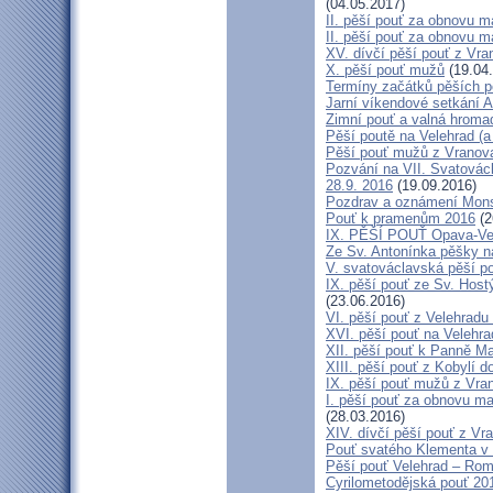
(04.05.2017)
II. pěší pouť za obnovu ma
II. pěší pouť za obnovu m
XV. dívčí pěší pouť z Vra
X. pěší pouť mužů
(19.04
Termíny začátků pěších po
Jarní víkendové setkání A
Zimní pouť a valná hroma
Pěší poutě na Velehrad (a 
Pěší pouť mužů z Vranova 
Pozvání na VII. Svatovácl
28.9. 2016
(19.09.2016)
Pozdrav a oznámení Mon
Pouť k pramenům 2016
(2
IX. PĚŠÍ POUŤ Opava-Ve
Ze Sv. Antonínka pěšky n
V. svatováclavská pěší p
IX. pěší pouť ze Sv. Host
(23.06.2016)
VI. pěší pouť z Velehrad
XVI. pěší pouť na Velehra
XII. pěší pouť k Panně Ma
XIII. pěší pouť z Kobylí d
IX. pěší pouť mužů z Vran
I. pěší pouť za obnovu ma
(28.03.2016)
XIV. dívčí pěší pouť z Vr
Pouť svatého Klementa v 
Pěší pouť Velehrad – Rom
Cyrilometodějská pouť 20