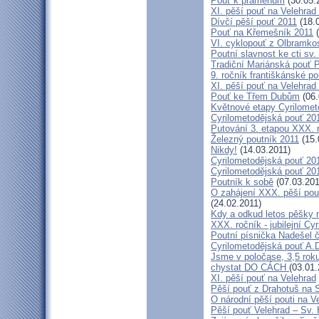
Pouť k pramenům
(30.05.
XI. pěší pouť na Velehrad
Dívčí pěší pouť 2011
(18.
Pouť na Křemešník 2011
(
VI. cyklopouť z Olbramko
Poutní slavnost ke cti sv.
Tradiční Mariánská pouť P
9. ročník františkánské p
XI. pěší pouť na Velehrad
Pouť ke Třem Dubům
(06.
Květnové etapy Cyrilomet
Cyrilometodějská pouť 201
Putování 3. etapou XXX.
Železný poutník 2011
(15.
Nikdy!
(14.03.2011)
Cyrilometodějská pouť 2011
Cyrilometodějská pouť 2011
Poutník k sobě
(07.03.201
O zahájení XXX. pěší pout
(24.02.2011)
Kdy a odkud letos pěšky 
XXX. ročník - jubilejní Cy
Poutní písnička Nadešel 
Cyrilometodějská pouť A.
Jsme v poločase, 3,5 roku
chystat DO CÁCH
(03.01.
XI. pěší pouť na Velehrad
Pěší pouť z Drahotuš na 
O národní pěší pouti na V
Pěší pouť Velehrad – Sv.