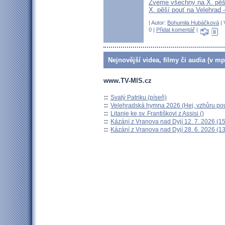
Zveme všechny na X. pěší
X. pěší pouť na Velehrad 
| Autor:
Bohumila Hubáčková
| 
0 |
Přidat komentář
|
Nejnovější videa, filmy či audia (v mp
www.TV-MIS.cz
::
Svatý Patriku (píseň)
::
Velehradská hymna 2026 (Hej, vzhůru pou
::
Litanie ke sv. Františkovi z Assisi ()
::
Kázání z Vranova nad Dyjí 12. 7. 2026 (15
::
Kázání z Vranova nad Dyjí 28. 6. 2026 (13