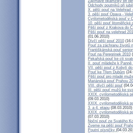
Zajímavé okamžiky při pěš
Odchody poutníků při jubil
X. pěší pouť na Velehrad 
3. pěší pouť Opava - Vel
Cyrilometodějská pouť v 
10. pěší pouť litoměřické
Pěší pouť z Krakova do 
Pěší pouť na velehrad 20
(01.06.2010)
Dívčí pěší pouť 2010
(16.
Pouť za záchranu životů 
Františkánská pouť senior
Pouť na Peregrinek 2010
(
Pekařská pouť ke cti sva
II. pouť mládeže k Panně 
VII. pěší pouť z Kobylí do
Pouť ke Třem Dubům
(24.
Pěší pouť pro mladé muže
Mariánská pouť Prahou 2
VIII. dívčí pěší pouť
(04.0
III. pěší pouť mužů ke sv
XXIX. cyrilometodějská pě
(09.03.2010)
XXIX. cyrilometodějská p
3. a 4. etapu
(08.03.2010)
XXIX. cyrilometodějská p
(07.03.2010)
Noční pouť ze Svatého K
Zveme na pěší pouť Pra
Poutní písničky
(04.03.20