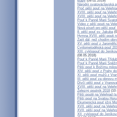
etapy
(09.02.2019)
Národní svatováclavská p
Proč pěší pouť na Velehr
XVIII. pěší pouť na Veleh
XVIII. pěší pouť na Velehr
Pouť k Panně Marii Svato
Video z pěší pouti na Vel
Nová píseň pro pěší pouť 
8. pěší pouť sv. Jakuba
(0
Hymna XVIII. pěší pouti n
Zajít dál, než chodím obv
XV. pěší pouť z Jaroměř
Cyrilometodějská pouť 201
XIII. cyklopouť do Jeníko
(08.05.2018)
Pouť k Panně Marii Třídu
Pouť k Panně Marii Sněž
Pěší pouť k Božímu milos
XIV. pěší pouť z Prahy d
XI. pěší pouť mužů z Vran
III. pěší pouť za obnovu m
Dívčí pěší pouť z Vranova
XVIII. pěší pouť na Veleh
Železný poutník 2018
(10.
Pěší poutě na Velehrad (a 
Pěší pouť na Svatou Horu
Ekumenická pouť jižní M
XVII. pěší pouť na Velehra
XVII. pěší pouť na Velehr
XII. cyklopouť do Jeníkov