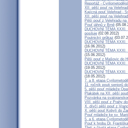
Reportáž - Cyrilometodějs
XII. pěší pouť na Velehrad
Kajícná pouť Velehrad - S
XII. pěší pouť na Velehra
Pěší pouť z Velehradu na
Pouť jáhnů v Brně
(05.08.
DUCHOVNÍ TÉMA XXXI. roč
posiluje
(02.08.2012)
Poutnický průkaz
(03.07.2
DUCHOVNÍ TÉMA XXXI. roč
(16.06.2012)
DUCHOVNÍ TÉMA XXXI. roč
(15.06.2012)
Pěší pouť z Mašovic do 
DUCHOVNÍ TÉMA XXXI. roč
(19.05.2012)
DUCHOVNÍ TÉMA XXXI. roč
(18.05.2012)
7. a 8. etapa Cyrilometod
11. ročník pouti seniorů d
5. pěší pouť mládeže Opa
Plakátek na XII. pěší pou
Pozvánka na svatojanskou
VIII. pěší pouť z Prahy d
X. dívčí pěší pouť z Vran
X. pěší pouť Kobylí do Ža
Pouť mládeže ke sv. Marii
5. a 6. etapa Cyrilometod
Pouť k hrobu Dr. Františ
Třetí a čtvrtá etapa Cyril