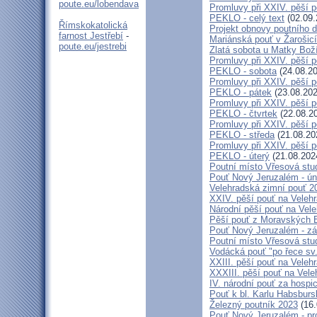
poute.eu/lobendava
Promluvy při XXIV. pěší 
PEKLO - celý text
(02.09.
Římskokatolická
Projekt obnovy poutního 
farnost Jestřebí
-
Mariánská pouť v Žarošic
poute.eu/jestrebi
Zlatá sobota u Matky Bož
Promluvy při XXIV. pěší 
PEKLO - sobota
(24.08.20
Promluvy při XXIV. pěší 
PEKLO - pátek
(23.08.202
Promluvy při XXIV. pěší 
PEKLO - čtvrtek
(22.08.2
Promluvy při XXIV. pěší 
PEKLO - středa
(21.08.20
Promluvy při XXIV. pěší 
PEKLO - úterý
(21.08.202
Poutní místo Vřesová st
Pouť Nový Jeruzalém - ún
Velehradská zimní pouť 2
XXIV. pěší pouť na Velehr
Národní pěší pouť na Veleh
Pěší pouť z Moravských B
Pouť Nový Jeruzalém - zá
Poutní místo Vřesová st
Vodácká pouť "po řece sv
XXIII. pěší pouť na Veleh
XXXIII. pěší pouť na Vele
IV. národní pouť za hospi
Pouť k bl. Karlu Habsburs
Železný poutník 2023
(16.
Pouť Nový Jeruzalém - pr