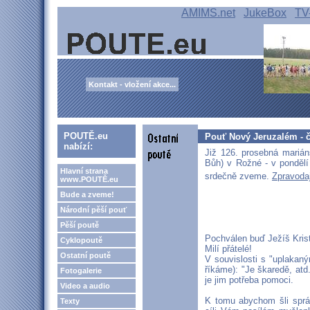
AMIMS.net
JukeBox
TV
Kontakt - vložení akce...
POUTĚ.eu
Pouť Nový Jeruzalém - 
nabízí:
Již 126. prosebná marián
Bůh) v Rožné - v pondělí
Hlavní strana
srdečně zveme.
Zpravoda
www.POUTĚ.eu
Bude a zveme!
Národní pěší pouť
Pěší poutě
Pochválen buď Ježíš Kris
Cyklopoutě
Milí přátelé!
Ostatní poutě
V souvislosti s "uplaka
říkáme): "Je škaredě, atd.
Fotogalerie
je jim potřeba pomoci.
Video a audio
K tomu abychom šli spr
Texty