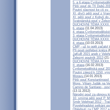
5. a 6.etapa Cyrilometodě
Pěší pouť do Tří Dubů 20
Poutní slavnost ke cti sv.
XI. dívčí pěší pouť z Vra
XI. pěší pouť z Kobylí do
Svatojánská pouť v Žele
DUCHOVNÍ TÉMA XXXII. roč
6. etapa
(11.04.2013)
4. etapa Cyrilometodějské
3. etapa Cyrilometodějské
DUCHOVNÍ TÉMA XXXII. roč
4. etapa
(10.03.2013)
CMP - už to opět začalo!
Při pouti potřebují kněze
(
JaKuB 2021 aneb z Veleh
Železný poutník 2013
(21.
DUCHOVNÍ TÉMA XXXII. roč
II. etapa
(16.02.2013)
Cyrilometodějská pouť 20
Poutní zájezd k 1150. výr
Moravu
(14.01.2013)
Pěší pouť Konstantinopol
Mons. Viliam Judák na Ve
Camino de Santiago - poví
(13.11.2012)
Národní pouť za obnovu k
10. smírná pěší pouť P. 
Směr Velehrad 2012 - Trai
Povelehradské setkání po
Ohlédnutí za CMP 2012 a 