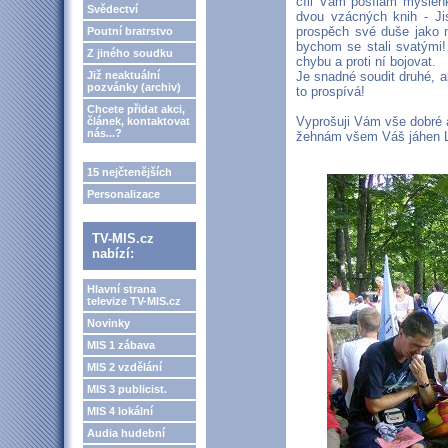
cíli Vám posílám myšlenk
Svědectví
dvou vzácných knih - Ji
prospěch své duše jako n
Poutní bratrstvo
bychom se stali svatými!
Z jiného soudku
chybu a proti ní bojovat.
Již neaktuální
Je snadné soudit druhé, al
pozvánky (archiv)
to prospívá!
Chcete přidat akci,
Vyprošuji Vám vše dobré 
článek, kontaktovat
nás...?
žehnám všem Váš jáhen L
15 nejčtenějších
Personalizace
TV-MIS.cz
nabízí:
Hlavní strana
televize TV-MIS.cz
Novinky
MIS 1 zábava
MIS 2 vzdělání
MIS 3 publicist.
MIS 4 lokální
Audia hudební