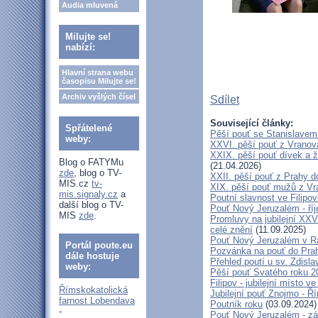
Audia mluvená
Milujte se!
nabízí:
Hlavní strana webu
časopisu Milujte se!
Archiv vyšlých čísel
Sdílet
Související články:
Spřátelené
Pěší pouť se Stanislavem
weby:
XXVI. pěší pouť z Vranova
XXIX. pěší pouť dívek a ž
Blog o FATYMu
(21.04.2026)
zde
, blog o TV-
XXII. pěší pouť z Prahy 
MIS.cz
tv-
XIX. pěší pouť mužů z Vr
mis.signaly.cz
a
Poutní slavnost ve Filipo
další blog o TV-
Pouť Nový Jeruzalém - ří
MIS
zde
.
Promluvy na jubilejní XXV
celé znění
(11.09.2025)
Pouť Nový Jeruzalém v Ra
Portál poute.eu
Pozvánka na pouť do Pra
dále hostuje
Přehled poutí u sv. Zdisl
weby:
Pěší pouť Svatého roku 2
Filipov - jubilejní místo 
Římskokatolická
Jubilejní pouť Znojmo - 
farnost Lobendava
Poutník roku
(03.09.2024)
-
Pouť Nový Jeruzalém - zá