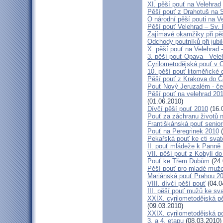
XI. pěší pouť na Velehrad
Pěší pouť z Drahotuš na 
O národní pěší pouti na V
Pěší pouť Velehrad – Sv.
Zajímavé okamžiky při pěš
Odchody poutníků při jubil
X. pěší pouť na Velehrad 
3. pěší pouť Opava - Vel
Cyrilometodějská pouť v 
10. pěší pouť litoměřické
Pěší pouť z Krakova do 
Pouť Nový Jeruzalém - če
Pěší pouť na velehrad 20
(01.06.2010)
Dívčí pěší pouť 2010
(16.
Pouť za záchranu životů 
Františkánská pouť senior
Pouť na Peregrinek 2010
(
Pekařská pouť ke cti sva
II. pouť mládeže k Panně 
VII. pěší pouť z Kobylí do
Pouť ke Třem Dubům
(24.
Pěší pouť pro mladé muže
Mariánská pouť Prahou 2
VIII. dívčí pěší pouť
(04.0
III. pěší pouť mužů ke sv
XXIX. cyrilometodějská pě
(09.03.2010)
XXIX. cyrilometodějská p
3. a 4. etapu
(08.03.2010)