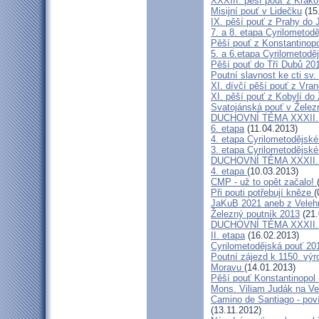
XXXIII. pěší pouť z Kra
Misijní pouť v Lidečku
(15
IX. pěší pouť z Prahy do 
7. a 8. etapa Cyrilometodě
Pěší pouť z Konstantinopo
5. a 6.etapa Cyrilometodě
Pěší pouť do Tří Dubů 20
Poutní slavnost ke cti sv.
XI. dívčí pěší pouť z Vra
XI. pěší pouť z Kobylí do
Svatojánská pouť v Žele
DUCHOVNÍ TÉMA XXXII. roč
6. etapa
(11.04.2013)
4. etapa Cyrilometodějské
3. etapa Cyrilometodějské
DUCHOVNÍ TÉMA XXXII. roč
4. etapa
(10.03.2013)
CMP - už to opět začalo!
Při pouti potřebují kněze
(
JaKuB 2021 aneb z Veleh
Železný poutník 2013
(21.
DUCHOVNÍ TÉMA XXXII. roč
II. etapa
(16.02.2013)
Cyrilometodějská pouť 20
Poutní zájezd k 1150. výr
Moravu
(14.01.2013)
Pěší pouť Konstantinopol
Mons. Viliam Judák na Ve
Camino de Santiago - poví
(13.11.2012)