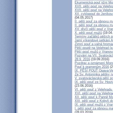
Ekumenická pouť jižní M
XVII. pěší pouť na Velehra
XVII. pěší pouť na Velehr
XII. cyklopouť do Jeníkov
(04.05.2017)
II. pěší pouť za obnovu ma
II. pěší pouť za obnovu m
XV. dívčí pěší pouť z Vra
X. pěší pouť mužů
(19.04
Termíny začátků pěších po
Jarní víkendové setkání A
Zimní pouť a valná hroma
Pěší poutě na Velehrad (a 
Pěší pouť mužů z Vranova 
Pozvání na VII. Svatovácl
28.9. 2016
(19.09.2016)
Pozdrav a oznámení Mon
Pouť k pramenům 2016
(2
IX. PĚŠÍ POUŤ Opava-Ve
Ze Sv. Antonínka pěšky n
V. svatováclavská pěší p
IX. pěší pouť ze Sv. Host
(23.06.2016)
VI. pěší pouť z Velehrad
XVI. pěší pouť na Velehra
XII. pěší pouť k Panně Ma
XIII. pěší pouť z Kobylí d
IX. pěší pouť mužů z Vran
I. pěší pouť za obnovu ma
(28.03.2016)