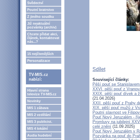
Svědectví
Poutní bratrstvo
Z jiného soudku
Již neaktuální
pozvánky (archiv)
Chcete přidat akci,
článek, kontaktovat
nás...?
15 nejčtenějších
Personalizace
Sdílet
TV-MIS.cz
nabízí:
Související články:
Pěší pouť se Stanislavem
XXVI. pěší pouť z Vranova
Hlavní strana
XXIX. pěší pouť dívek a ž
televize TV-MIS.cz
(21.04.2026)
Novinky
XXII. pěší pouť z Prahy 
XIX. pěší pouť mužů z Vr
MIS 1 zábava
Poutní slavnost ve Filipo
MIS 2 vzdělání
Pouť Nový Jeruzalém - ří
Promluvy na jubilejní XXV
MIS 3 publicist.
celé znění
(11.09.2025)
MIS 4 lokální
Pouť Nový Jeruzalém v Ra
Audia hudební
Pozvánka na pouť do Pra