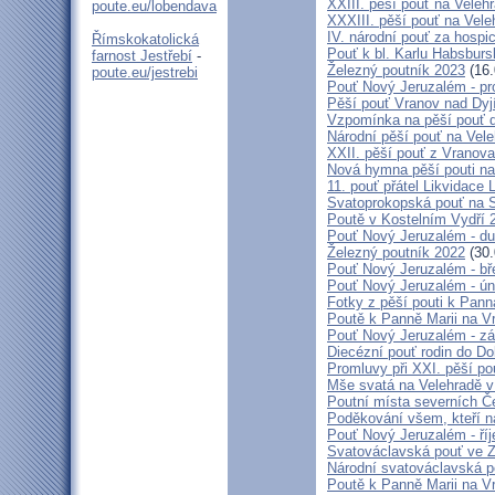
XXIII. pěší pouť na Veleh
poute.eu/lobendava
XXXIII. pěší pouť na Vele
IV. národní pouť za hospi
Římskokatolická
Pouť k bl. Karlu Habsburs
farnost Jestřebí
-
Železný poutník 2023
(16.
poute.eu/jestrebi
Pouť Nový Jeruzalém - pr
Pěší pouť Vranov nad Dyj
Vzpomínka na pěší pouť 
Národní pěší pouť na Vel
XXII. pěší pouť z Vranova
Nová hymna pěší pouti na
11. pouť přátel Likvidace 
Svatoprokopská pouť na 
Poutě v Kostelním Vydří 
Pouť Nový Jeruzalém - d
Železný poutník 2022
(30.
Pouť Nový Jeruzalém - bř
Pouť Nový Jeruzalém - ún
Fotky z pěší pouti k Pann
Poutě k Panně Marii na V
Pouť Nový Jeruzalém - zá
Diecézní pouť rodin do D
Promluvy při XXI. pěší po
Mše svatá na Velehradě v
Poutní místa severních Č
Poděkování všem, kteří n
Pouť Nový Jeruzalém - ří
Svatováclavská pouť ve 
Národní svatováclavská p
Poutě k Panně Marii na V