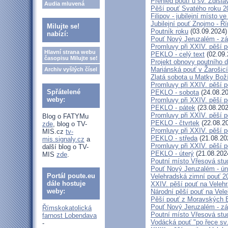
Přehled poutí u sv. Zdisl
Audia mluvená
Pěší pouť Svatého roku 2
Filipov - jubilejní místo 
Jubilejní pouť Znojmo - 
Milujte se!
Poutník roku
(03.09.2024)
nabízí:
Pouť Nový Jeruzalém - zá
Promluvy při XXIV. pěší 
Hlavní strana webu
PEKLO - celý text
(02.09.
časopisu Milujte se!
Projekt obnovy poutního 
Mariánská pouť v Žarošic
Archiv vyšlých čísel
Zlatá sobota u Matky Bož
Promluvy při XXIV. pěší 
Spřátelené
PEKLO - sobota
(24.08.20
weby:
Promluvy při XXIV. pěší 
PEKLO - pátek
(23.08.202
Promluvy při XXIV. pěší 
Blog o FATYMu
PEKLO - čtvrtek
(22.08.2
zde
, blog o TV-
Promluvy při XXIV. pěší 
MIS.cz
tv-
PEKLO - středa
(21.08.20
mis.signaly.cz
a
Promluvy při XXIV. pěší 
další blog o TV-
PEKLO - úterý
(21.08.202
MIS
zde
.
Poutní místo Vřesová st
Pouť Nový Jeruzalém - ún
Portál poute.eu
Velehradská zimní pouť 2
dále hostuje
XXIV. pěší pouť na Velehr
weby:
Národní pěší pouť na Veleh
Pěší pouť z Moravských B
Pouť Nový Jeruzalém - zá
Římskokatolická
Poutní místo Vřesová st
farnost Lobendava
Vodácká pouť "po řece sv
-