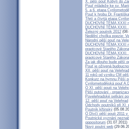
X. pěší pouť Kobylí do Ža
Pouť mládeže ke sv. Marii
5. a 6. etapa Cyrilometod
Pouť k hrobu Dr. Františ
Třetí a čtvrtá etapa Cyril
DUCHOVNÍ TÉMA XXXI roč
DUCHOVNÍ TÉMA XXXI. ro
Železný poutník 2012
(08.
Nedělní chvilka poezie: 
Národní pěší pouť na Vel
DUCHOVNÍ TÉMA XXXI ročn
praotcové Starého Zákon
DUCHOVNÍ TÉMA XXXI. roč
praotcové Starého Zákon
Za jak dlouho bude pěší p
Pouť je oživená budoucno
XII. pěší pouť na Velehr
11 roků od vzniku CM pěš
Konkurz na hymnu Pěší po
Cyrilometodějská pouť A.D
O XI. pěší pouti na Vele
Pěší putování - organiza
Povelehradské setkání po
12. pěší pouť na Velehrad
Odchody poutníků při XI. 
Poutník křtinský
(05.08.20
O Dívčí pěší pouti 2011 v 
Poutnické vyznání neznabo
oppositorum
(31.07.2011)
Nový poutní web
(29.06.2