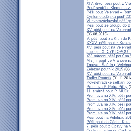
XIV. dívčí pěší pouť z Vr
Pouť svatého Klementa v 
Pěší pouť Velehrad – Rom
Cyrilometodějská pouť 20
VI.svatováclavská pěší p
Pěší pouť ze Sloupu do B
XV. pěší pouť na Velehrad
(06.08.2015)
V. pěší pouť za Křtin do K
XXXV. pěší pouť z Krako
XV. pěší pouť na Velehrad
Jubilejní X. CYKLOPOUŤ 
XV. národní pěší pouť na 
Misijní pouť ve Vranově n
Trnava - Šaštín (- Velehra
Železný poutník 2015
(08.
XV. pěší pouť na Velehrad
Trailer Poutník
(01.11.201
Povelehradské setkání po
Promluva P. Petra Piťhy
(
11. smírná pouť P. MUDr.
Promluva na XIV. pěší pou
Promluva na XIV. pěší pou
Promluva na XIV. pěší pou
Promluva na XIV. pěší pou
Promluva na XIV. pěší pou
Pěší pouť na Velehrad 201
Pěší pouť do Cách - Kulat
7. pěší pouť z Opavy na 
Českou cestou do Cách 