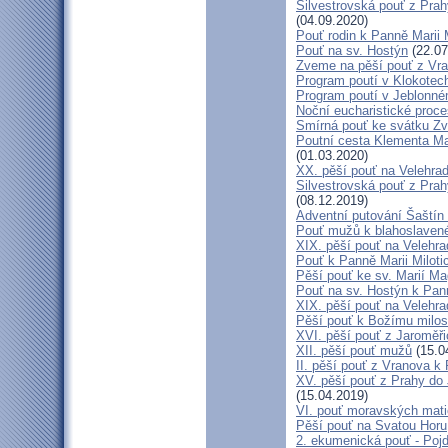
Silvestrovská pouť z Prah
(04.09.2020)
Pouť rodin k Panně Marii 
Pouť na sv. Hostýn
(22.07
Zveme na pěší pouť z Vra
Program poutí v Klokotec
Program poutí v Jeblonné
Noční eucharistické proc
Smírná pouť ke svátku Z
Poutní cesta Klementa Ma
(01.03.2020)
XX. pěší pouť na Velehr
Silvestrovská pouť z Prah
(08.12.2019)
Adventní putování Šaštín 
Pouť mužů k blahoslave
XIX. pěší pouť na Velehra
Pouť k Panně Marii Miloti
Pěší pouť ke sv. Marií Ma
Pouť na sv. Hostýn k Pan
XIX. pěší pouť na Velehra
Pěší pouť k Božímu milos
XVI. pěší pouť z Jaroměř
XII. pěší pouť mužů
(15.0
II. pěší pouť z Vranova k
XV. pěší pouť z Prahy do
(15.04.2019)
VI. pouť moravských mat
Pěší pouť na Svatou Horu
2. ekumenická pouť - Poj