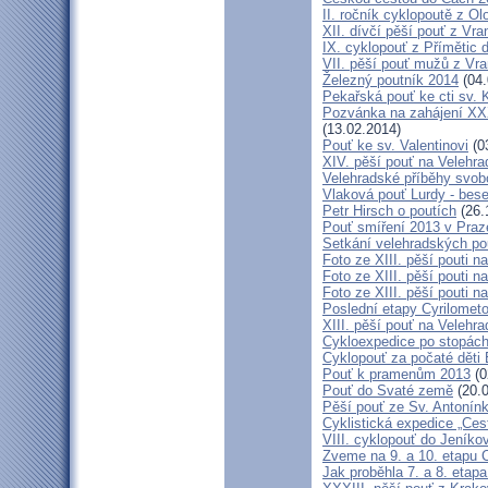
II. ročník cyklopoutě z 
XII. dívčí pěší pouť z Vr
IX. cyklopouť z Přímětic 
VII. pěší pouť mužů z Vra
Železný poutník 2014
(04.
Pekařská pouť ke cti sv.
Pozvánka na zahájení XXXI
(13.02.2014)
Pouť ke sv. Valentinovi
(0
XIV. pěší pouť na Velehra
Velehradské příběhy svob
Vlaková pouť Lurdy - bes
Petr Hirsch o poutích
(26.
Pouť smíření 2013 v Praz
Setkání velehradských po
Foto ze XIII. pěší pouti na
Foto ze XIII. pěší pouti na
Foto ze XIII. pěší pouti na
Poslední etapy Cyrilometo
XIII. pěší pouť na Velehra
Cykloexpedice po stopách 
Cyklopouť za počaté děti 
Pouť k pramenům 2013
(0
Pouť do Svaté země
(20.0
Pěší pouť ze Sv. Antonín
Cyklistická expedice „Ces
VIII. cyklopouť do Jeníko
Zveme na 9. a 10. etapu C
Jak proběhla 7. a 8. etap