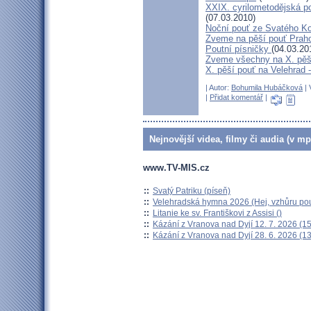
XXIX. cyrilometodějská p
(07.03.2010)
Noční pouť ze Svatého K
Zveme na pěší pouť Pra
Poutní písničky
(04.03.20
Zveme všechny na X. pěší
X. pěší pouť na Velehrad 
| Autor:
Bohumila Hubáčková
| 
|
Přidat komentář
|
Nejnovější videa, filmy či audia (v mp
www.TV-MIS.cz
::
Svatý Patriku (píseň)
::
Velehradská hymna 2026 (Hej, vzhůru pou
::
Litanie ke sv. Františkovi z Assisi ()
::
Kázání z Vranova nad Dyjí 12. 7. 2026 (15
::
Kázání z Vranova nad Dyjí 28. 6. 2026 (13