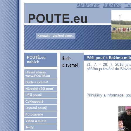
AMIMS.net
JukeBox
TV
Kontakt - vložení akce...
POUTĚ.eu
Pěší pouť k Božímu mil
nabízí:
21. 7. – 28. 7. 2018 jst
pěšího putování do Slavko
Hlavní strana
www.POUTĚ.eu
Bude a zveme!
Národní pěší pouť
Přihlášky a informace:
po
Pěší poutě
Cyklopoutě
Ostatní poutě
Fotogalerie
Video a audio
Texty