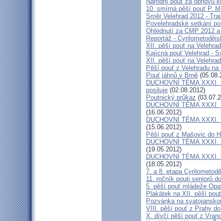
Národní pouť za obnovu k
10. smírná pěší pouť P. 
Směr Velehrad 2012 - Trai
Povelehradské setkání po
Ohlédnutí za CMP 2012 a 
Reportáž - Cyrilometodějs
XII. pěší pouť na Velehrad
Kajícná pouť Velehrad - S
XII. pěší pouť na Velehra
Pěší pouť z Velehradu na
Pouť jáhnů v Brně
(05.08.
DUCHOVNÍ TÉMA XXXI. roč
posiluje
(02.08.2012)
Poutnický průkaz
(03.07.2
DUCHOVNÍ TÉMA XXXI. roč
(16.06.2012)
DUCHOVNÍ TÉMA XXXI. roč
(15.06.2012)
Pěší pouť z Mašovic do 
DUCHOVNÍ TÉMA XXXI. roč
(19.05.2012)
DUCHOVNÍ TÉMA XXXI. roč
(18.05.2012)
7. a 8. etapa Cyrilometod
11. ročník pouti seniorů d
5. pěší pouť mládeže Opa
Plakátek na XII. pěší pou
Pozvánka na svatojanskou
VIII. pěší pouť z Prahy d
X. dívčí pěší pouť z Vran