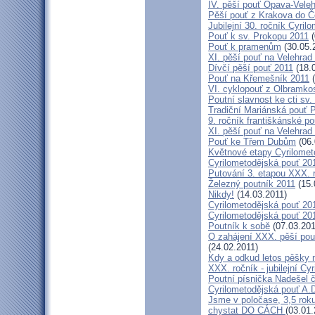
IV. pěší pouť Opava-Vele
Pěší pouť z Krakova do Č
Jubilejní 30. ročník Cyril
Pouť k sv. Prokopu 2011
(
Pouť k pramenům
(30.05.
XI. pěší pouť na Velehrad
Dívčí pěší pouť 2011
(18.
Pouť na Křemešník 2011
(
VI. cyklopouť z Olbramko
Poutní slavnost ke cti sv.
Tradiční Mariánská pouť P
9. ročník františkánské p
XI. pěší pouť na Velehrad
Pouť ke Třem Dubům
(06.
Květnové etapy Cyrilomet
Cyrilometodějská pouť 201
Putování 3. etapou XXX.
Železný poutník 2011
(15.
Nikdy!
(14.03.2011)
Cyrilometodějská pouť 2011
Cyrilometodějská pouť 2011
Poutník k sobě
(07.03.201
O zahájení XXX. pěší pout
(24.02.2011)
Kdy a odkud letos pěšky 
XXX. ročník - jubilejní Cy
Poutní písnička Nadešel 
Cyrilometodějská pouť A.
Jsme v poločase, 3,5 roku
chystat DO CÁCH
(03.01.