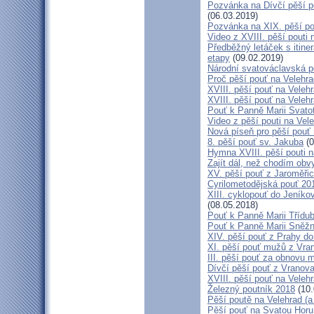
Pozvánka na Dívčí pěší p
(06.03.2019)
Pozvánka na XIX. pěší po
Video z XVIII. pěší pouti 
Předběžný letáček s itine
etapy
(09.02.2019)
Národní svatováclavská p
Proč pěší pouť na Velehr
XVIII. pěší pouť na Veleh
XVIII. pěší pouť na Velehr
Pouť k Panně Marii Svato
Video z pěší pouti na Vel
Nová píseň pro pěší pouť 
8. pěší pouť sv. Jakuba
(0
Hymna XVIII. pěší pouti n
Zajít dál, než chodím obv
XV. pěší pouť z Jaroměř
Cyrilometodějská pouť 201
XIII. cyklopouť do Jeníko
(08.05.2018)
Pouť k Panně Marii Třídu
Pouť k Panně Marii Sněž
XIV. pěší pouť z Prahy d
XI. pěší pouť mužů z Vran
III. pěší pouť za obnovu m
Dívčí pěší pouť z Vranova
XVIII. pěší pouť na Veleh
Železný poutník 2018
(10.
Pěší poutě na Velehrad (a 
Pěší pouť na Svatou Horu