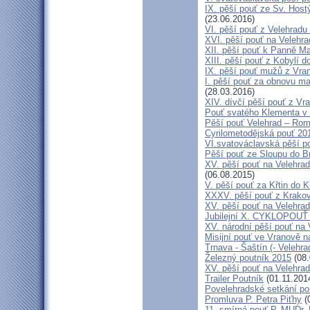
IX. pěší pouť ze Sv. Host
(23.06.2016)
VI. pěší pouť z Velehrad
XVI. pěší pouť na Velehra
XII. pěší pouť k Panně Ma
XIII. pěší pouť z Kobylí d
IX. pěší pouť mužů z Vran
I. pěší pouť za obnovu ma
(28.03.2016)
XIV. dívčí pěší pouť z Vr
Pouť svatého Klementa v 
Pěší pouť Velehrad – Rom
Cyrilometodějská pouť 20
VI.svatováclavská pěší p
Pěší pouť ze Sloupu do B
XV. pěší pouť na Velehrad
(06.08.2015)
V. pěší pouť za Křtin do K
XXXV. pěší pouť z Krako
XV. pěší pouť na Velehrad
Jubilejní X. CYKLOPOUŤ 
XV. národní pěší pouť na 
Misijní pouť ve Vranově n
Trnava - Šaštín (- Velehra
Železný poutník 2015
(08.
XV. pěší pouť na Velehrad
Trailer Poutník
(01.11.201
Povelehradské setkání po
Promluva P. Petra Piťhy
(
11. smírná pouť P. MUDr.