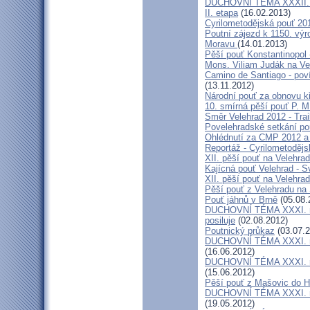
DUCHOVNÍ TÉMA XXXII. roč
II. etapa
(16.02.2013)
Cyrilometodějská pouť 20
Poutní zájezd k 1150. výr
Moravu
(14.01.2013)
Pěší pouť Konstantinopol
Mons. Viliam Judák na Ve
Camino de Santiago - poví
(13.11.2012)
Národní pouť za obnovu k
10. smírná pěší pouť P. 
Směr Velehrad 2012 - Trai
Povelehradské setkání po
Ohlédnutí za CMP 2012 a 
Reportáž - Cyrilometodějs
XII. pěší pouť na Velehrad
Kajícná pouť Velehrad - S
XII. pěší pouť na Velehra
Pěší pouť z Velehradu na
Pouť jáhnů v Brně
(05.08.
DUCHOVNÍ TÉMA XXXI. roč
posiluje
(02.08.2012)
Poutnický průkaz
(03.07.2
DUCHOVNÍ TÉMA XXXI. roč
(16.06.2012)
DUCHOVNÍ TÉMA XXXI. roč
(15.06.2012)
Pěší pouť z Mašovic do 
DUCHOVNÍ TÉMA XXXI. roč
(19.05.2012)