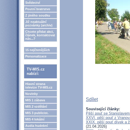
Svědectví
Poutní bratrstvo
Z jiného soudku
Již neaktuální
pozvánky (archiv)
Chcete přidat akci,
článek, kontaktovat
nás...?
15 nejčtenějších
Personalizace
TV-MIS.cz
nabízí:
Hlavní strana
televize TV-MIS.cz
Novinky
Sdílet
MIS 1 zábava
MIS 2 vzdělání
Související články:
MIS 3 publicist.
Pěší pouť se Stanislavem
XXVI. pěší pouť z Vranova
MIS 4 lokální
XXIX. pěší pouť dívek a ž
Audia hudební
(21.04.2026)