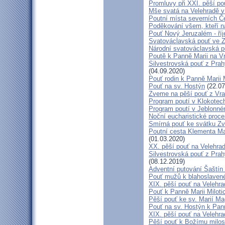
Promluvy při XXI. pěší po
Mše svatá na Velehradě v
Poutní místa severních Č
Poděkování všem, kteří n
Pouť Nový Jeruzalém - ří
Svatováclavská pouť ve 
Národní svatováclavská p
Poutě k Panně Marii na V
Silvestrovská pouť z Prah
(04.09.2020)
Pouť rodin k Panně Marii 
Pouť na sv. Hostýn
(22.07
Zveme na pěší pouť z Vra
Program poutí v Klokotec
Program poutí v Jeblonné
Noční eucharistické proc
Smírná pouť ke svátku Z
Poutní cesta Klementa Ma
(01.03.2020)
XX. pěší pouť na Velehr
Silvestrovská pouť z Prah
(08.12.2019)
Adventní putování Šaštín 
Pouť mužů k blahoslave
XIX. pěší pouť na Velehra
Pouť k Panně Marii Miloti
Pěší pouť ke sv. Marií Ma
Pouť na sv. Hostýn k Pan
XIX. pěší pouť na Velehra
Pěší pouť k Božímu milos