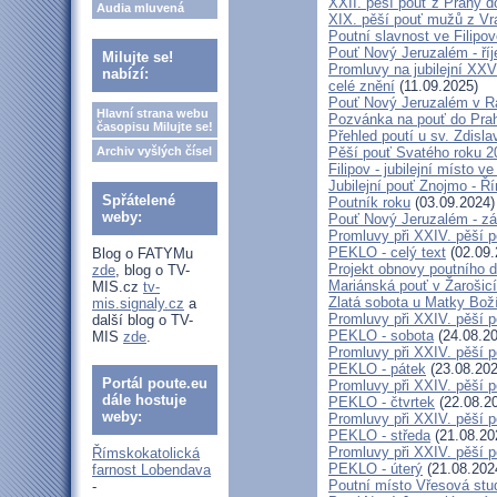
XXII. pěší pouť z Prahy 
Audia mluvená
XIX. pěší pouť mužů z Vr
Poutní slavnost ve Filipo
Pouť Nový Jeruzalém - ří
Milujte se!
Promluvy na jubilejní XXV
nabízí:
celé znění
(11.09.2025)
Pouť Nový Jeruzalém v Ra
Hlavní strana webu
Pozvánka na pouť do Pra
časopisu Milujte se!
Přehled poutí u sv. Zdisl
Archiv vyšlých čísel
Pěší pouť Svatého roku 2
Filipov - jubilejní místo 
Jubilejní pouť Znojmo - 
Spřátelené
Poutník roku
(03.09.2024)
weby:
Pouť Nový Jeruzalém - zá
Promluvy při XXIV. pěší 
PEKLO - celý text
(02.09.
Blog o FATYMu
Projekt obnovy poutního 
zde
, blog o TV-
Mariánská pouť v Žarošic
MIS.cz
tv-
Zlatá sobota u Matky Bož
mis.signaly.cz
a
Promluvy při XXIV. pěší 
další blog o TV-
PEKLO - sobota
(24.08.20
MIS
zde
.
Promluvy při XXIV. pěší 
PEKLO - pátek
(23.08.202
Portál poute.eu
Promluvy při XXIV. pěší 
dále hostuje
PEKLO - čtvrtek
(22.08.2
weby:
Promluvy při XXIV. pěší 
PEKLO - středa
(21.08.20
Promluvy při XXIV. pěší 
Římskokatolická
PEKLO - úterý
(21.08.202
farnost Lobendava
Poutní místo Vřesová st
-