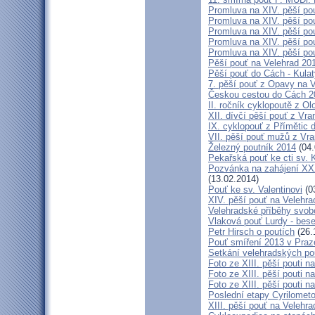
Promluva na XIV. pěší pou
Promluva na XIV. pěší pou
Promluva na XIV. pěší pou
Promluva na XIV. pěší pou
Promluva na XIV. pěší pou
Pěší pouť na Velehrad 201
Pěší pouť do Cách - Kulat
7. pěší pouť z Opavy na 
Českou cestou do Cách 
II. ročník cyklopoutě z 
XII. dívčí pěší pouť z Vr
IX. cyklopouť z Přímětic 
VII. pěší pouť mužů z Vra
Železný poutník 2014
(04.
Pekařská pouť ke cti sv.
Pozvánka na zahájení XXXI
(13.02.2014)
Pouť ke sv. Valentinovi
(0
XIV. pěší pouť na Velehra
Velehradské příběhy svob
Vlaková pouť Lurdy - bes
Petr Hirsch o poutích
(26.
Pouť smíření 2013 v Praz
Setkání velehradských po
Foto ze XIII. pěší pouti na
Foto ze XIII. pěší pouti na
Foto ze XIII. pěší pouti na
Poslední etapy Cyrilometo
XIII. pěší pouť na Velehra