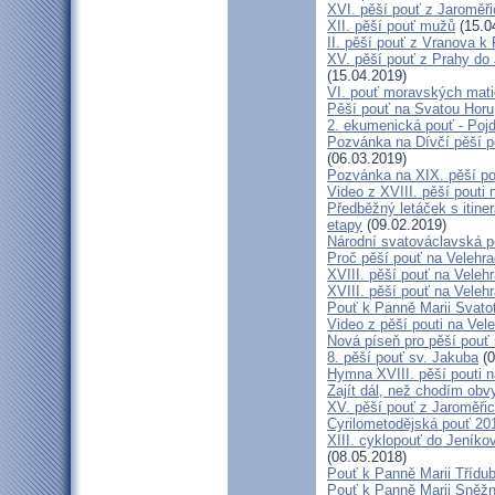
XVI. pěší pouť z Jaroměř
XII. pěší pouť mužů
(15.0
II. pěší pouť z Vranova k
XV. pěší pouť z Prahy do
(15.04.2019)
VI. pouť moravských mat
Pěší pouť na Svatou Horu
2. ekumenická pouť - Poj
Pozvánka na Dívčí pěší p
(06.03.2019)
Pozvánka na XIX. pěší po
Video z XVIII. pěší pouti 
Předběžný letáček s itine
etapy
(09.02.2019)
Národní svatováclavská p
Proč pěší pouť na Velehr
XVIII. pěší pouť na Veleh
XVIII. pěší pouť na Velehr
Pouť k Panně Marii Svato
Video z pěší pouti na Vel
Nová píseň pro pěší pouť 
8. pěší pouť sv. Jakuba
(0
Hymna XVIII. pěší pouti n
Zajít dál, než chodím obv
XV. pěší pouť z Jaroměř
Cyrilometodějská pouť 201
XIII. cyklopouť do Jeníko
(08.05.2018)
Pouť k Panně Marii Třídu
Pouť k Panně Marii Sněž