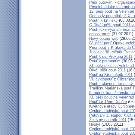
Pěší putování - organiza
Povelehradské setkání po
12. pěší pouť na Velehrad
Odchody poutníků při XI. 
Poutník křtinský
(05.08.20
O Dívčí pěší pouti 2011 v 
Poutnické vyznání neznabo
oppositorum
(31.07.2011)
Nový poutní web
(29.06.2
IV. pěší pouť Opava-Vele
Pěší pouť z Krakova do Č
Jubilejní 30. ročník Cyril
Pouť k sv. Prokopu 2011
(
Pouť k pramenům
(30.05.
XI. pěší pouť na Velehrad
Dívčí pěší pouť 2011
(18.
Pouť na Křemešník 2011
(
VI. cyklopouť z Olbramko
Poutní slavnost ke cti sv.
Tradiční Mariánská pouť P
9. ročník františkánské p
XI. pěší pouť na Velehrad
Pouť ke Třem Dubům
(06.
Květnové etapy Cyrilomet
Cyrilometodějská pouť 201
Putování 3. etapou XXX.
Železný poutník 2011
(15.
Nikdy!
(14.03.2011)
Cyrilometodějská pouť 2011
Cyrilometodějská pouť 2011