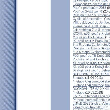
Cykloexpedice po stopách 
Cyklopouť za počaté děti 
Pouť k pramenům 2013
(0
Pouť do Svaté země
(20.0
Pěší pouť ze Sv. Antonín
Cyklistická expedice „Ces
VIII. cyklopouť do Jeníko
Zveme na 9. a 10. etapu C
Jak proběhla 7. a 8. etap
XXXIII. pěší pouť z Kra
Misijní pouť v Lidečku
(15
IX. pěší pouť z Prahy do 
7. a 8. etapa Cyrilometodě
Pěší pouť z Konstantinopo
5. a 6.etapa Cyrilometodě
Pěší pouť do Tří Dubů 20
Poutní slavnost ke cti sv.
XI. dívčí pěší pouť z Vra
XI. pěší pouť z Kobylí do
Svatojánská pouť v Žele
DUCHOVNÍ TÉMA XXXII. roč
6. etapa
(11.04.2013)
4. etapa Cyrilometodějské
3. etapa Cyrilometodějské
DUCHOVNÍ TÉMA XXXII. roč
4. etapa
(10.03.2013)
CMP - už to opět začalo!
Při pouti potřebují kněze
(
JaKuB 2021 aneb z Veleh
Železný poutník 2013
(21.