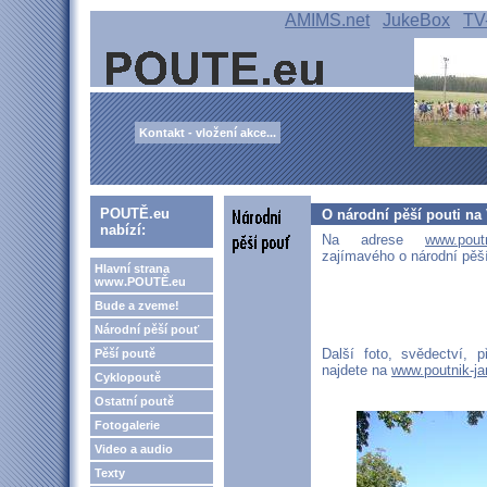
AMIMS.net
JukeBox
TV
Kontakt - vložení akce...
POUTĚ.eu
O národní pěší pouti na
nabízí:
Na adrese
www.poutn
zajímavého o národní pěší
Hlavní strana
www.POUTĚ.eu
Bude a zveme!
Národní pěší pouť
Další foto, svědectví, 
Pěší poutě
najdete na
www.poutnik-ja
Cyklopoutě
Ostatní poutě
Fotogalerie
Video a audio
Texty