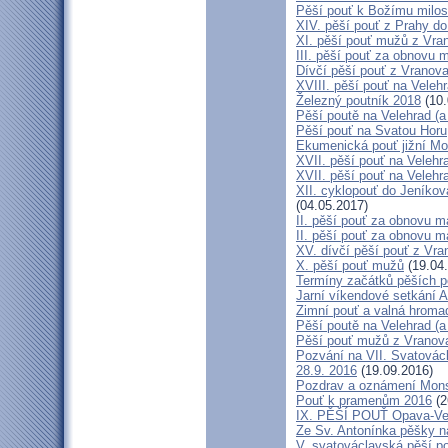
Pěší pouť k Božímu milos
XIV. pěší pouť z Prahy d
XI. pěší pouť mužů z Vran
III. pěší pouť za obnovu m
Dívčí pěší pouť z Vranova
XVIII. pěší pouť na Veleh
Železný poutník 2018
(10.
Pěší poutě na Velehrad (a 
Pěší pouť na Svatou Horu
Ekumenická pouť jižní M
XVII. pěší pouť na Velehra
XVII. pěší pouť na Velehr
XII. cyklopouť do Jeníkov
(04.05.2017)
II. pěší pouť za obnovu ma
II. pěší pouť za obnovu m
XV. dívčí pěší pouť z Vra
X. pěší pouť mužů
(19.04
Termíny začátků pěších po
Jarní víkendové setkání A
Zimní pouť a valná hroma
Pěší poutě na Velehrad (a 
Pěší pouť mužů z Vranova 
Pozvání na VII. Svatovácl
28.9. 2016
(19.09.2016)
Pozdrav a oznámení Mon
Pouť k pramenům 2016
(2
IX. PĚŠÍ POUŤ Opava-Ve
Ze Sv. Antonínka pěšky n
V. svatováclavská pěší p