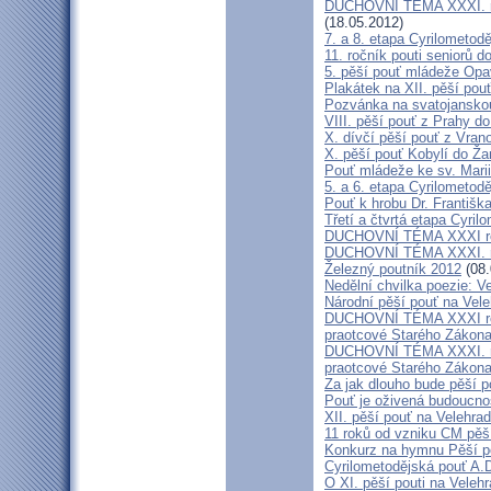
DUCHOVNÍ TÉMA XXXI. roč
(18.05.2012)
7. a 8. etapa Cyrilometod
11. ročník pouti seniorů d
5. pěší pouť mládeže Opa
Plakátek na XII. pěší pou
Pozvánka na svatojanskou
VIII. pěší pouť z Prahy d
X. dívčí pěší pouť z Vran
X. pěší pouť Kobylí do Ža
Pouť mládeže ke sv. Marii
5. a 6. etapa Cyrilometod
Pouť k hrobu Dr. Františ
Třetí a čtvrtá etapa Cyril
DUCHOVNÍ TÉMA XXXI roč
DUCHOVNÍ TÉMA XXXI. ro
Železný poutník 2012
(08.
Nedělní chvilka poezie: 
Národní pěší pouť na Vel
DUCHOVNÍ TÉMA XXXI ročn
praotcové Starého Zákon
DUCHOVNÍ TÉMA XXXI. roč
praotcové Starého Zákon
Za jak dlouho bude pěší p
Pouť je oživená budoucno
XII. pěší pouť na Velehr
11 roků od vzniku CM pěš
Konkurz na hymnu Pěší po
Cyrilometodějská pouť A.D
O XI. pěší pouti na Vele