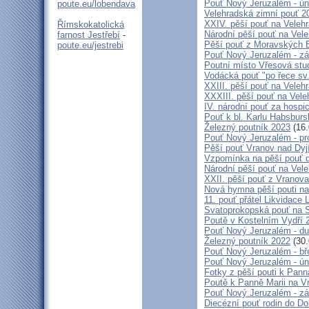
Pouť Nový Jeruzalém - ún
poute.eu/lobendava
Velehradská zimní pouť 2
XXIV. pěší pouť na Velehr
Římskokatolická
Národní pěší pouť na Veleh
farnost Jestřebí
-
Pěší pouť z Moravských B
poute.eu/jestrebi
Pouť Nový Jeruzalém - zá
Poutní místo Vřesová st
Vodácká pouť "po řece sv
XXIII. pěší pouť na Veleh
XXXIII. pěší pouť na Vele
IV. národní pouť za hospi
Pouť k bl. Karlu Habsburs
Železný poutník 2023
(16.
Pouť Nový Jeruzalém - pr
Pěší pouť Vranov nad Dyj
Vzpomínka na pěší pouť 
Národní pěší pouť na Vel
XXII. pěší pouť z Vranova
Nová hymna pěší pouti na
11. pouť přátel Likvidace 
Svatoprokopská pouť na 
Poutě v Kostelním Vydří 
Pouť Nový Jeruzalém - d
Železný poutník 2022
(30.
Pouť Nový Jeruzalém - bř
Pouť Nový Jeruzalém - ún
Fotky z pěší pouti k Pann
Poutě k Panně Marii na V
Pouť Nový Jeruzalém - zá
Diecézní pouť rodin do D