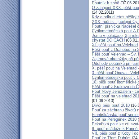
Poutník k sobě
(07.03.201
O zahájení XXX. pěší pout
(24.02.2011)
Kdy a odkud letos pěšky 
XXX. ročník - jubilejní Cy
Poutní písnička Nadešel 
Cyrilometodějská pouť A.
Jsme v poločase, 3,5 roku
chystat DO CÁCH
(03.01.
XI. pěší pouť na Velehrad
Pěší pouť z Drahotuš na 
Pěší pouť Velehrad – Sv.
Zajímavé okamžiky při pěš
Odchody poutníků při jubil
X. pěší pouť na Velehrad 
3. pěší pouť Opava - Vel
Cyrilometodějská pouť v 
10. pěší pouť litoměřické
Pěší pouť z Krakova do 
Pouť Nový Jeruzalém - če
Pěší pouť na velehrad 20
(01.06.2010)
Dívčí pěší pouť 2010
(16.
Pouť za záchranu životů 
Františkánská pouť senior
Pouť na Peregrinek 2010
(
Pekařská pouť ke cti sva
II. pouť mládeže k Panně 
VII. pěší pouť z Kobylí do
Pouť ke Třem Dubům
(24.