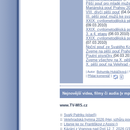
Pěší pouť pro mladé muže
Mariánská pouť Prahou 2
VIII. dívčí pěší pouť
(04.0
III. pěší pouť mužů ke sv
XXIX. cyrilometodějská pě
(09.03.2010)
XXIX. cyrilometodějská p
3. a 4. etapu
(08.03.2010)
XXIX. cyrilometodějská p
(07.03.2010)
Noční pouť ze Svatého K
Zveme na pěší pouť Pra
Poutní písničky
(04.03.20
Zveme všechny na X. pěší
X. pěší pouť na Velehrad 
| Autor:
Bohumila Hubáčková
| 
|
Přidat komentář
|
Nejnovější videa, filmy či audia (v mp
www.TV-MIS.cz
::
Svatý Patriku (píseň)
::
Velehradská hymna 2026 (Hej, vzhůru pou
::
Litanie ke sv. Františkovi z Assisi ()
::
Kázání z Vranova nad Dyjí 12. 7. 2026 (15