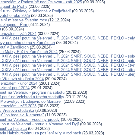
eruzalém v Radostíně nad Oslavou - září 2025
(09.09.2025)
a pouť do Prahy
(23.06.2025)
í u sv. Zdislavy v Jablonné v Podještědí
(09.06.2025)
vatého roku 2025
(29.03.2025)
bilejní místo ve Svatém roce
(12.12.2024)
ouť Znojmo - Řím
(28.11.2024)
u
(03.09.2024)
eruzalém - září 2024
(03.09.2024)
i XXIV. pěší pouti na Velehrad L.P. 2024 SMRT, SOUD, NEBE, PEKLO - celý
ovy poutního domu v Žarošicích
(25.08.2024)
ouť v Žarošicích
(25.08.2024)
a u Matky Boží v Žarošicích 2024
(25.08.2024)
i XXIV. pěší pouti na Velehrad L.P. 2024 SMRT, SOUD, NEBE, PEKLO - sob
i XXIV. pěší pouti na Velehrad L.P. 2024 SMRT, SOUD, NEBE, PEKLO - pát
i XXIV. pěší pouti na Velehrad L.P. 2024 SMRT, SOUD, NEBE, PEKLO - čtvr
i XXIV. pěší pouti na Velehrad L.P. 2024 SMRT, SOUD, NEBE, PEKLO - stře
i XXIV. pěší pouti na Velehrad L.P. 2024 SMRT, SOUD, NEBE, PEKLO - úter
o Vřesová studánka 2024
(30.04.2024)
eruzalém - únor 2024
(29.01.2024)
 zimní pouť 2024
(29.01.2024)
pouť na Velehrad - program na sobotu
(20.11.2023)
 pouť na Velehrad a trocha statistiky
(20.11.2023)
 Moravských Budějovic do Mariazell
(22.09.2023)
eruzalém - září 2023
(30.08.2023)
o Vřesová studánka
(20.08.2023)
ť "po řece sv. Klementa"
(11.06.2023)
 pouť na Velehrad - všechny proudy
(10.06.2023)
í pouť na Velehrad - proud z Vranova nad Dyjí
(09.06.2023)
 pouť za hospice
(06.04.2023)
Karlu Habsburskému za posílení víry v rodinách
(23.03.2023)