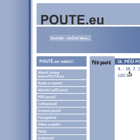
Kontakt - vložení akce...
POUTĚ.eu nabízí:
IX. PĚŠÍ P
4. - 10. 7.
2
Hlavní strana
zde!
www.POUTĚ.eu
Bude a zveme!
Národní pěší pouť
Pěší poutě
Cyklopoutě
Ostatní poutě
Fotogalerie
Video a audio
Texty
Svědectví