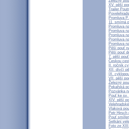
Železný pou
XV. pěší po
Trailer Pout
Povelehrads
Promluva P.
11. smírná 
Promluva na
Promluva na 
Promluva na 
Promluva na 
Promluva na
Pěší pouť n
Pěší pouť d
7. pěší pou
Českou ces
II. ročník 
XII. dívčí p
IX. cyklopo
VII. pěší p
Železný pou
Pekařská po
Pozvánka na
Pouť ke sv. 
XIV. pěší p
Velehradské
Vlaková pou
Petr Hirsch 
Pouť smířen
Setkání vel
Foto ze XIII