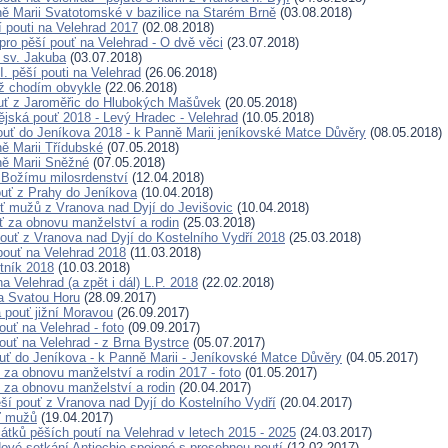
ě Marii Svatotomské v bazilice na Starém Brně
(03.08.2018)
í pouti na Velehrad 2017
(02.08.2018)
pro pěší pouť na Velehrad - O dvě věci
(23.07.2018)
ť sv. Jakuba
(03.07.2018)
. pěší pouti na Velehrad
(26.06.2018)
než chodím obvykle
(22.06.2018)
uť z Jaroměřic do Hlubokých Mašůvek
(20.05.2018)
ějská pouť 2018 - Levý Hradec - Velehrad
(10.05.2018)
pouť do Jeníkova 2018 - k Panně Marii jeníkovské Matce Důvěry
(08.05.2018)
ě Marii Třídubské
(07.05.2018)
ě Marii Sněžné
(07.05.2018)
 Božímu milosrdenství
(12.04.2018)
ouť z Prahy do Jeníkova
(10.04.2018)
uť mužů z Vranova nad Dyjí do Jevišovic
(10.04.2018)
uť za obnovu manželství a rodin
(25.03.2018)
pouť z Vranova nad Dyjí do Kostelního Vydří 2018
(25.03.2018)
 pouť na Velehrad 2018
(11.03.2018)
tník 2018
(10.03.2018)
a Velehrad (a zpět i dál) L.P. 2018
(22.02.2018)
a Svatou Horu
(28.09.2017)
pouť jižní Moravou
(26.09.2017)
ouť na Velehrad - foto
(09.09.2017)
ouť na Velehrad - z Brna Bystrce
(05.07.2017)
ouť do Jeníkova - k Panně Marii - Jeníkovské Matce Důvěry
(04.05.2017)
ť za obnovu manželství a rodin 2017 - foto
(01.05.2017)
ť za obnovu manželství a rodin
(20.04.2017)
ěší pouť z Vranova nad Dyjí do Kostelního Vydří
(20.04.2017)
ť mužů
(19.04.2017)
átků pěších poutí na Velehrad v letech 2015 - 2025
(24.03.2017)
dové setkání Antiochie spojené s prosebnou poutí
(12.02.2017)