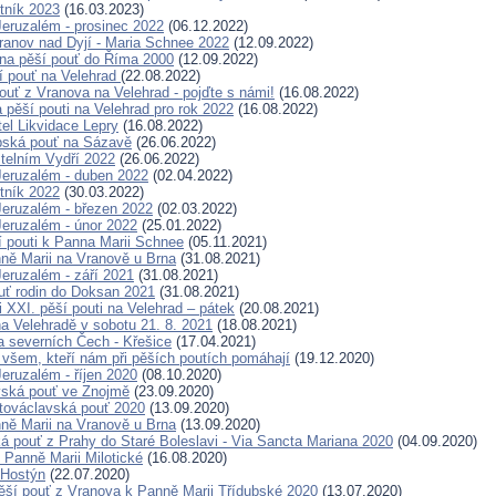
tník 2023
(16.03.2023)
eruzalém - prosinec 2022
(06.12.2022)
ranov nad Dyjí - Maria Schnee 2022
(12.09.2022)
na pěší pouť do Říma 2000
(12.09.2022)
í pouť na Velehrad
(22.08.2022)
ouť z Vranova na Velehrad - pojďte s námi!
(16.08.2022)
pěší pouti na Velehrad pro rok 2022
(16.08.2022)
tel Likvidace Lepry
(16.08.2022)
pská pouť na Sázavě
(26.06.2022)
telním Vydří 2022
(26.06.2022)
eruzalém - duben 2022
(02.04.2022)
tník 2022
(30.03.2022)
eruzalém - březen 2022
(02.03.2022)
eruzalém - únor 2022
(25.01.2022)
í pouti k Panna Marii Schnee
(05.11.2021)
ně Marii na Vranově u Brna
(31.08.2021)
eruzalém - září 2021
(31.08.2021)
uť rodin do Doksan 2021
(31.08.2021)
 XXI. pěší pouti na Velehrad – pátek
(20.08.2021)
a Velehradě v sobotu 21. 8. 2021
(18.08.2021)
a severních Čech - Křešice
(17.04.2021)
všem, kteří nám při pěších poutích pomáhají
(19.12.2020)
eruzalém - říjen 2020
(08.10.2020)
vská pouť ve Znojmě
(23.09.2020)
továclavská pouť 2020
(13.09.2020)
ně Marii na Vranově u Brna
(13.09.2020)
ká pouť z Prahy do Staré Boleslavi - Via Sancta Mariana 2020
(04.09.2020)
 Panně Marii Milotické
(16.08.2020)
 Hostýn
(22.07.2020)
ší pouť z Vranova k Panně Marii Třídubské 2020
(13.07.2020)