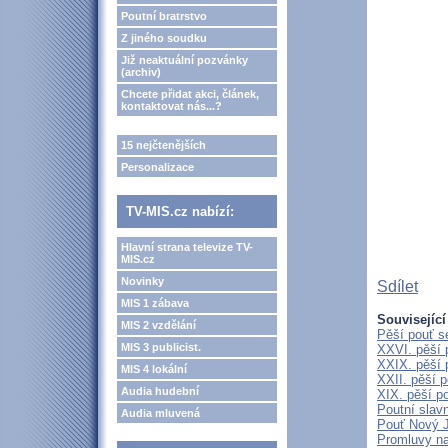
Poutní bratrstvo
Z jiného soudku
Již neaktuální pozvánky
(archiv)
Chcete přidat akci, článek,
kontaktovat nás...?
15 nejčtenějších
Personalizace
TV-MIS.cz nabízí:
Hlavní strana televize TV-
MIS.cz
Novinky
Sdílet
MIS 1 zábava
Související
MIS 2 vzdělání
Pěší pouť s
MIS 3 publicist.
XXVI. pěší 
XXIX. pěší 
MIS 4 lokální
XXII. pěší 
Audia hudební
XIX. pěší p
Poutní slav
Audia mluvená
Pouť Nový J
Promluvy na 