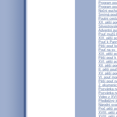
Program pou
Program pou
Noční eucha
Smírná pouť
Poutní cest
XX. pěší p
Silvestrovs
Adventní pu
Pouť mužů 
XIX. pěší p
Pouť k Pann
Pěší pouť k
Pouť na sv.
XIX. pěší po
Pěší pouť k
XVI. pěší p
XII. pěší p
II. pěší po
XV. pěší po
VI. pouť mo
Pěší pouť n
2. ekumenic
Pozvánka na
Pozvánka na
Video z XVII
Předběžný l
Národní sva
Proč pěší p
XVIII. pěší
XVIII. pěší 