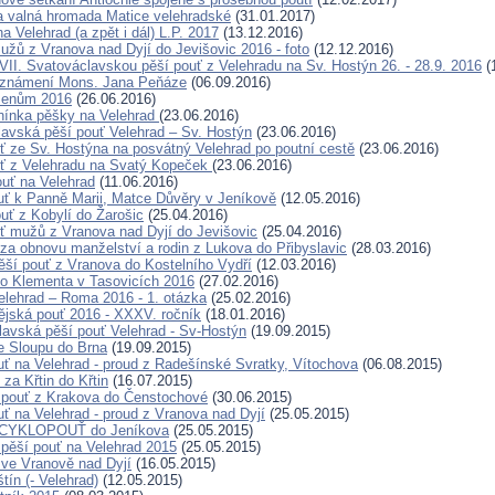
a valná hromada Matice velehradské
(31.01.2017)
a Velehrad (a zpět i dál) L.P. 2017
(13.12.2016)
užů z Vranova nad Dyjí do Jevišovic 2016 - foto
(12.12.2016)
VII. Svatováclavskou pěší pouť z Velehradu na Sv. Hostýn 26. - 28.9. 2016
(
oznámení Mons. Jana Peňáze
(06.09.2016)
menům 2016
(26.06.2016)
nínka pěšky na Velehrad
(23.06.2016)
lavská pěší pouť Velehrad – Sv. Hostýn
(23.06.2016)
uť ze Sv. Hostýna na posvátný Velehrad po poutní cestě
(23.06.2016)
uť z Velehradu na Svatý Kopeček
(23.06.2016)
ouť na Velehrad
(11.06.2016)
ouť k Panně Marii, Matce Důvěry v Jeníkově
(12.05.2016)
ouť z Kobylí do Žarošic
(25.04.2016)
uť mužů z Vranova nad Dyjí do Jevišovic
(25.04.2016)
ť za obnovu manželství a rodin z Lukova do Přibyslavic
(28.03.2016)
pěší pouť z Vranova do Kostelního Vydří
(12.03.2016)
o Klementa v Tasovicích 2016
(27.02.2016)
elehrad – Roma 2016 - 1. otázka
(25.02.2016)
ějská pouť 2016 - XXXV. ročník
(18.01.2016)
lavská pěší pouť Velehrad - Sv-Hostýn
(19.09.2015)
e Sloupu do Brna
(19.09.2015)
uť na Velehrad - proud z Radešínské Svratky, Vítochova
(06.08.2015)
 za Křtin do Křtin
(16.07.2015)
 pouť z Krakova do Čenstochové
(30.06.2015)
uť na Velehrad - proud z Vranova nad Dyjí
(25.05.2015)
X. CYKLOPOUŤ do Jeníkova
(25.05.2015)
 pěší pouť na Velehrad 2015
(25.05.2015)
ť ve Vranově nad Dyjí
(16.05.2015)
tín (- Velehrad)
(12.05.2015)