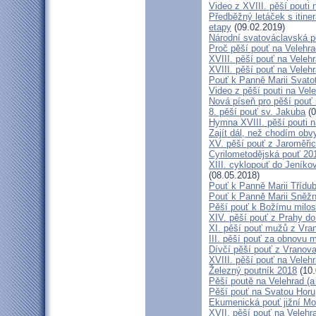
Video z XVIII. pěší pouti 
Předběžný letáček s itine
etapy
(09.02.2019)
Národní svatováclavská p
Proč pěší pouť na Velehr
XVIII. pěší pouť na Veleh
XVIII. pěší pouť na Velehr
Pouť k Panně Marii Svato
Video z pěší pouti na Vel
Nová píseň pro pěší pouť 
8. pěší pouť sv. Jakuba
(0
Hymna XVIII. pěší pouti n
Zajít dál, než chodím obv
XV. pěší pouť z Jaroměř
Cyrilometodějská pouť 201
XIII. cyklopouť do Jeníko
(08.05.2018)
Pouť k Panně Marii Třídu
Pouť k Panně Marii Sněž
Pěší pouť k Božímu milos
XIV. pěší pouť z Prahy d
XI. pěší pouť mužů z Vran
III. pěší pouť za obnovu m
Dívčí pěší pouť z Vranova
XVIII. pěší pouť na Veleh
Železný poutník 2018
(10.
Pěší poutě na Velehrad (a 
Pěší pouť na Svatou Horu
Ekumenická pouť jižní M
XVII. pěší pouť na Velehra