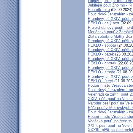
Filipov - jubilejní místo 
Jubilejní pouť Znojmo - 
Poutník roku
(03.09.2024)
Pouť Nový Jeruzalém - zá
Promluvy při XXIV. pěší 
PEKLO - celý text
(02.09.
Projekt obnovy poutního 
Mariánská pouť v Žarošic
Zlatá sobota u Matky Bož
Promluvy při XXIV. pěší 
PEKLO - sobota
(24.08.20
Promluvy při XXIV. pěší 
PEKLO - pátek
(23.08.202
Promluvy při XXIV. pěší 
PEKLO - čtvrtek
(22.08.2
Promluvy při XXIV. pěší 
PEKLO - středa
(21.08.20
Promluvy při XXIV. pěší 
PEKLO - úterý
(21.08.202
Poutní místo Vřesová st
Pouť Nový Jeruzalém - ún
Velehradská zimní pouť 2
XXIV. pěší pouť na Velehr
Národní pěší pouť na Veleh
Pěší pouť z Moravských B
Pouť Nový Jeruzalém - zá
Poutní místo Vřesová st
Vodácká pouť "po řece sv
XXIII. pěší pouť na Veleh
XXXIII. pěší pouť na Vele