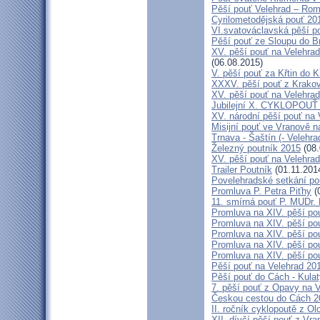
Pěší pouť Velehrad – Rom
Cyrilometodějská pouť 20
VI.svatováclavská pěší p
Pěší pouť ze Sloupu do B
XV. pěší pouť na Velehrad
(06.08.2015)
V. pěší pouť za Křtin do K
XXXV. pěší pouť z Krako
XV. pěší pouť na Velehrad
Jubilejní X. CYKLOPOUŤ 
XV. národní pěší pouť na 
Misijní pouť ve Vranově n
Trnava - Šaštín (- Velehra
Železný poutník 2015
(08.
XV. pěší pouť na Velehrad
Trailer Poutník
(01.11.201
Povelehradské setkání po
Promluva P. Petra Piťhy
(
11. smírná pouť P. MUDr.
Promluva na XIV. pěší pou
Promluva na XIV. pěší pou
Promluva na XIV. pěší pou
Promluva na XIV. pěší pou
Promluva na XIV. pěší pou
Pěší pouť na Velehrad 201
Pěší pouť do Cách - Kulat
7. pěší pouť z Opavy na 
Českou cestou do Cách 
II. ročník cyklopoutě z 
XII. dívčí pěší pouť z Vr