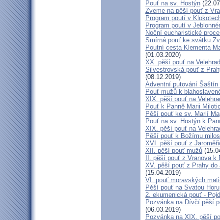
Pouť na sv. Hostýn
(22.07
Zveme na pěší pouť z Vra
Program poutí v Klokotec
Program poutí v Jeblonné
Noční eucharistické proc
Smírná pouť ke svátku Z
Poutní cesta Klementa Ma
(01.03.2020)
XX. pěší pouť na Velehr
Silvestrovská pouť z Prah
(08.12.2019)
Adventní putování Šaštín 
Pouť mužů k blahoslave
XIX. pěší pouť na Velehra
Pouť k Panně Marii Miloti
Pěší pouť ke sv. Marií Ma
Pouť na sv. Hostýn k Pan
XIX. pěší pouť na Velehra
Pěší pouť k Božímu milos
XVI. pěší pouť z Jaroměř
XII. pěší pouť mužů
(15.0
II. pěší pouť z Vranova k
XV. pěší pouť z Prahy do
(15.04.2019)
VI. pouť moravských mat
Pěší pouť na Svatou Horu
2. ekumenická pouť - Poj
Pozvánka na Dívčí pěší p
(06.03.2019)
Pozvánka na XIX. pěší po