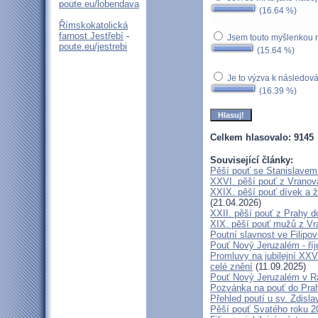
poute.eu/lobendava
(16.64 %)
Římskokatolická
farnost Jestřebí
-
Jsem touto myšlenkou
poute.eu/jestrebi
(15.64 %)
Je to výzva k následov
(16.39 %)
Celkem hlasovalo: 9145
Související články:
Pěší pouť se Stanislavem
XXVI. pěší pouť z Vranova
XXIX. pěší pouť dívek a ž
(21.04.2026)
XXII. pěší pouť z Prahy 
XIX. pěší pouť mužů z Vr
Poutní slavnost ve Filipo
Pouť Nový Jeruzalém - ří
Promluvy na jubilejní XXV
celé znění
(11.09.2025)
Pouť Nový Jeruzalém v Ra
Pozvánka na pouť do Pra
Přehled poutí u sv. Zdisl
Pěší pouť Svatého roku 2