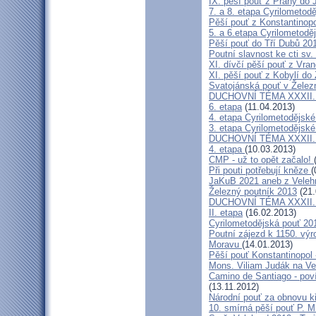
IX. pěší pouť z Prahy do 
7. a 8. etapa Cyrilometodě
Pěší pouť z Konstantinopo
5. a 6.etapa Cyrilometodě
Pěší pouť do Tří Dubů 20
Poutní slavnost ke cti sv.
XI. dívčí pěší pouť z Vra
XI. pěší pouť z Kobylí do
Svatojánská pouť v Žele
DUCHOVNÍ TÉMA XXXII. roč
6. etapa
(11.04.2013)
4. etapa Cyrilometodějské
3. etapa Cyrilometodějské
DUCHOVNÍ TÉMA XXXII. roč
4. etapa
(10.03.2013)
CMP - už to opět začalo!
Při pouti potřebují kněze
(
JaKuB 2021 aneb z Veleh
Železný poutník 2013
(21.
DUCHOVNÍ TÉMA XXXII. roč
II. etapa
(16.02.2013)
Cyrilometodějská pouť 20
Poutní zájezd k 1150. výr
Moravu
(14.01.2013)
Pěší pouť Konstantinopol
Mons. Viliam Judák na Ve
Camino de Santiago - poví
(13.11.2012)
Národní pouť za obnovu k
10. smírná pěší pouť P. 