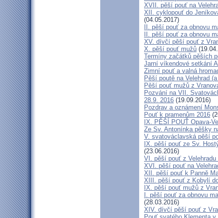
XVII. pěší pouť na Velehr
XII. cyklopouť do Jeníkov
(04.05.2017)
II. pěší pouť za obnovu ma
II. pěší pouť za obnovu m
XV. dívčí pěší pouť z Vra
X. pěší pouť mužů
(19.04
Termíny začátků pěších po
Jarní víkendové setkání A
Zimní pouť a valná hroma
Pěší poutě na Velehrad (a 
Pěší pouť mužů z Vranova 
Pozvání na VII. Svatovácl
28.9. 2016
(19.09.2016)
Pozdrav a oznámení Mon
Pouť k pramenům 2016
(2
IX. PĚŠÍ POUŤ Opava-Ve
Ze Sv. Antonínka pěšky n
V. svatováclavská pěší p
IX. pěší pouť ze Sv. Host
(23.06.2016)
VI. pěší pouť z Velehrad
XVI. pěší pouť na Velehra
XII. pěší pouť k Panně Ma
XIII. pěší pouť z Kobylí d
IX. pěší pouť mužů z Vran
I. pěší pouť za obnovu ma
(28.03.2016)
XIV. dívčí pěší pouť z Vr
Pouť svatého Klementa v 