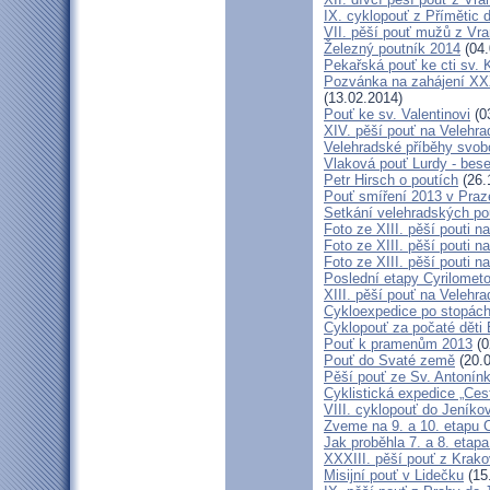
IX. cyklopouť z Přímětic 
VII. pěší pouť mužů z Vra
Železný poutník 2014
(04.
Pekařská pouť ke cti sv.
Pozvánka na zahájení XXXI
(13.02.2014)
Pouť ke sv. Valentinovi
(0
XIV. pěší pouť na Velehra
Velehradské příběhy svob
Vlaková pouť Lurdy - bes
Petr Hirsch o poutích
(26.
Pouť smíření 2013 v Praz
Setkání velehradských po
Foto ze XIII. pěší pouti na
Foto ze XIII. pěší pouti na
Foto ze XIII. pěší pouti na
Poslední etapy Cyrilometo
XIII. pěší pouť na Velehra
Cykloexpedice po stopách 
Cyklopouť za počaté děti 
Pouť k pramenům 2013
(0
Pouť do Svaté země
(20.0
Pěší pouť ze Sv. Antonín
Cyklistická expedice „Ces
VIII. cyklopouť do Jeníko
Zveme na 9. a 10. etapu C
Jak proběhla 7. a 8. etap
XXXIII. pěší pouť z Kra
Misijní pouť v Lidečku
(15