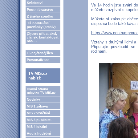
Svědectví
Ve 14 hodin jste zváni d
můžete zazpívat s kapelo
Poutní bratrstvo
Z jiného soudku
Můžete si zakoupit občers
Již neaktuální
dispozici bude také káva
pozvánky (archiv)
https://www.centrumproro
Chcete přidat akci,
článek, kontaktovat
nás...?
Vztahy s druhými lidmi a
Připutujte povzbudit s
rodinami.
15 nejčtenějších
Personalizace
TV-MIS.cz
nabízí:
Hlavní strana
televize TV-MIS.cz
Novinky
MIS 1 zábava
MIS 2 vzdělání
MIS 3 publicist.
MIS 4 lokální
Audia hudební