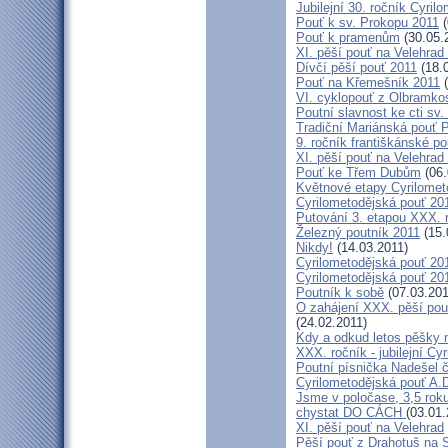
Jubilejní 30. ročník Cyril
Pouť k sv. Prokopu 2011
(
Pouť k pramenům
(30.05.
XI. pěší pouť na Velehrad
Dívčí pěší pouť 2011
(18.
Pouť na Křemešník 2011
(
VI. cyklopouť z Olbramko
Poutní slavnost ke cti sv.
Tradiční Mariánská pouť P
9. ročník františkánské p
XI. pěší pouť na Velehrad
Pouť ke Třem Dubům
(06.
Květnové etapy Cyrilomet
Cyrilometodějská pouť 201
Putování 3. etapou XXX.
Železný poutník 2011
(15.
Nikdy!
(14.03.2011)
Cyrilometodějská pouť 2011
Cyrilometodějská pouť 2011
Poutník k sobě
(07.03.201
O zahájení XXX. pěší pout
(24.02.2011)
Kdy a odkud letos pěšky 
XXX. ročník - jubilejní Cy
Poutní písnička Nadešel 
Cyrilometodějská pouť A.
Jsme v poločase, 3,5 roku
chystat DO CÁCH
(03.01.
XI. pěší pouť na Velehrad
Pěší pouť z Drahotuš na 