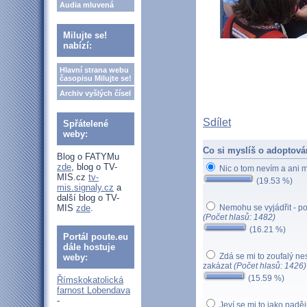
Audia mluvená
Milujte se!
nabízí:
Hlavní strana webu
časopisu Milujte se!
Archiv vyšlých čísel
Sdílet
Spřátelené
weby:
Co si myslíš o adoptová
Blog o FATYMu
zde
, blog o TV-
Nic o tom nevím a ani 
MIS.cz
tv-
(19.53 %)
mis.signaly.cz
a
další blog o TV-
MIS
zde
.
Nemohu se vyjádřit - po
(Počet hlasů: 1482)
(16.21 %)
Portál poute.eu
dále hostuje
Zdá se mi to zoufalý nes
weby:
zakázat
(Počet hlasů: 1426)
(15.59 %)
Římskokatolická
farnost Lobendava
-
Jeví se mi to jako nad