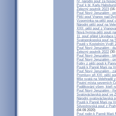
IV. národní pouť za hospi
Pouť k bl. Karlu Habsburs
Železný poutník 2023
(16.
Pouť Nový Jeruzalém - pr
Pěší pouť Vranov nad Dyj
Vzpomínka na pěší pouť 
Národní pěší pouť na Vel
XXII. pěší pouť z Vranova
Nová hymna pěší pouti na
11. pouť přátel Likvidace 
Svatoprokopská pouť na 
Poutě v Kostelním Vydří 
Pouť Nový Jeruzalém - d
Železný poutník 2022
(30.
Pouť Nový Jeruzalém - bř
Pouť Nový Jeruzalém - ún
Fotky z pěší pouti k Pann
Poutě k Panně Marii na V
Pouť Nový Jeruzalém - zá
Promluvy při XXI. pěší po
Mše svatá na Velehradě v
Poutní místa severních Č
Poděkování všem, kteří n
Pouť Nový Jeruzalém - ří
Svatováclavská pouť ve 
Národní svatováclavská p
Poutě k Panně Marii na V
Silvestrovská pouť z Prah
(04.09.2020)
Pouť rodin k Panně Marii 