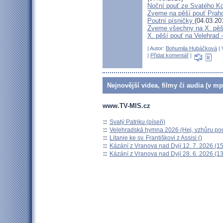
Noční pouť ze Svatého K
Zveme na pěší pouť Pra
Poutní písničky
(04.03.20
Zveme všechny na X. pěší
X. pěší pouť na Velehrad 
| Autor:
Bohumila Hubáčková
| 
|
Přidat komentář
|
Nejnovější videa, filmy či audia (v mp
www.TV-MIS.cz
::
Svatý Patriku (píseň)
::
Velehradská hymna 2026 (Hej, vzhůru pou
::
Litanie ke sv. Františkovi z Assisi ()
::
Kázání z Vranova nad Dyjí 12. 7. 2026 (15
::
Kázání z Vranova nad Dyjí 28. 6. 2026 (13