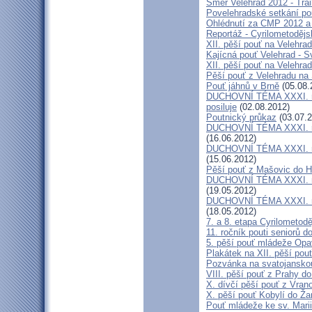
Směr Velehrad 2012 - Trai
Povelehradské setkání po
Ohlédnutí za CMP 2012 a 
Reportáž - Cyrilometodějs
XII. pěší pouť na Velehrad
Kajícná pouť Velehrad - S
XII. pěší pouť na Velehra
Pěší pouť z Velehradu na
Pouť jáhnů v Brně
(05.08.
DUCHOVNÍ TÉMA XXXI. roč
posiluje
(02.08.2012)
Poutnický průkaz
(03.07.2
DUCHOVNÍ TÉMA XXXI. roč
(16.06.2012)
DUCHOVNÍ TÉMA XXXI. roč
(15.06.2012)
Pěší pouť z Mašovic do 
DUCHOVNÍ TÉMA XXXI. roč
(19.05.2012)
DUCHOVNÍ TÉMA XXXI. roč
(18.05.2012)
7. a 8. etapa Cyrilometod
11. ročník pouti seniorů d
5. pěší pouť mládeže Opa
Plakátek na XII. pěší pou
Pozvánka na svatojanskou
VIII. pěší pouť z Prahy d
X. dívčí pěší pouť z Vran
X. pěší pouť Kobylí do Ža
Pouť mládeže ke sv. Marii