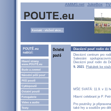
AMIMS.net
JukeBox
TV
Kontakt - vložení akce...
POUTĚ.eu
Diecézní pouť rodin do
nabízí:
Diecézní centrum pro rodi
Salesiáni spolupraco
Hlavní strana
Diecézní pouť rodin do D
www.POUTĚ.eu
9. 2021
.
Plakátek ke staž
Bude a zveme!
Národní pěší pouť
Pěší poutě
Cyklopoutě
MŠE SVATÁ: 11.9. v 11 h
Ostatní poutě
Hlavní celebrant je P. Pe
Fotogalerie
Video a audio
Pro poutníky je připrave
také hry a soutěže pro dět
Texty