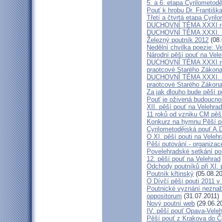
5. a 6. etapa Cyrilometod
Pouť k hrobu Dr. Františ
Třetí a čtvrtá etapa Cyril
DUCHOVNÍ TÉMA XXXI roč
DUCHOVNÍ TÉMA XXXI. ro
Železný poutník 2012
(08.
Nedělní chvilka poezie: 
Národní pěší pouť na Vel
DUCHOVNÍ TÉMA XXXI ročn
praotcové Starého Zákon
DUCHOVNÍ TÉMA XXXI. roč
praotcové Starého Zákon
Za jak dlouho bude pěší p
Pouť je oživená budoucno
XII. pěší pouť na Velehr
11 roků od vzniku CM pěš
Konkurz na hymnu Pěší po
Cyrilometodějská pouť A.D
O XI. pěší pouti na Vele
Pěší putování - organiza
Povelehradské setkání po
12. pěší pouť na Velehrad
Odchody poutníků při XI. 
Poutník křtinský
(05.08.20
O Dívčí pěší pouti 2011 v 
Poutnické vyznání neznabo
oppositorum
(31.07.2011)
Nový poutní web
(29.06.2
IV. pěší pouť Opava-Vele
Pěší pouť z Krakova do Č