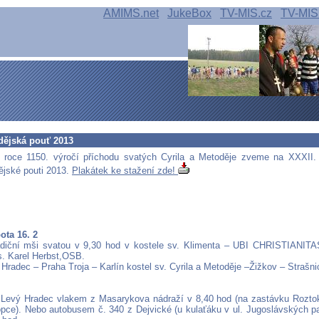
AMIMS.net
JukeBox
TV-MIS.cz
TV-MIS
dějská pouť 2013
m roce 1150. výročí příchodu svatých Cyrila a Metoděje zveme na XXXII.
ějské pouti 2013.
Plakátek ke stažení zde!
ota 16. 2
radiční mši svatou v 9,30 hod v kostele sv. Klimenta – UBI CHRISTIANIT
. Karel Herbst,OSB.
Hradec – Praha Troja – Karlín kostel sv. Cyrila a Metoděje –Žižkov – Strašni
Levý Hradec vlakem z Masarykova nádraží v 8,40 hod (na zastávku Roztok
pce). Nebo autobusem č. 340 z Dejvické (u kulaťáku v ul. Jugoslávských p