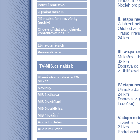
Hradec 8,40
Nocleh pro 
Poutní bratrstvo
Z jiného soudku
Již neaktuální pozvánky
II. etapa ne
(archiv)
Zahájení mši
Odchod ze s
Chcete přidat akci, článek,
Trasa: Prah
kontaktovat nás...?
24 km
15 nejčtenějších
III. etapa s
Personalizace
Mukařov – K
32 km
TV-MIS.cz nabízí:
Doprava do 
v Uhlířskýc
Hlavní strana televize TV-
MIS.cz
IV.etapa ne
Novinky
Uhlířské Ja
24 km
MIS 1 zábava
Doprava z 
MIS 2 vzdělání
Ledečku)
MIS 3 publicist.
MIS 4 lokální
V.etapa sob
Třebětín – Č
Audia hudební
21 km
Audia mluvená
Podrobnosti 