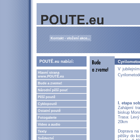
Kontakt - vložení akce...
POUTĚ.eu nabízí:
Cyrilometo
V jubilejní
Hlavní strana
Cyrilometod
www.POUTĚ.eu
Bude a zveme!
Národní pěší pouť
Pěší poutě
I. etapa sob
Cyklopoutě
Zahájení t
Ostatní poutě
biskup Mons
Trasa: Levý 
Fotogalerie
20km
Video a audio
Doprava na 
Texty
pěšky do ko
Svědectví