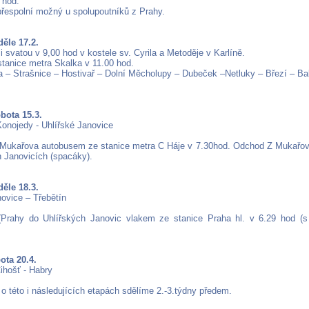
 hod.
přespolní možný u spolupoutníků z Prahy.
děle 17.2.
 svatou v 9,00 hod v kostele sv. Cyrila a Metoděje v Karlíně.
tanice metra Skalka v 11.00 hod.
a – Strašnice – Hostivař – Dolní Měcholupy – Dubeček –Netluky – Březí – B
obota 15.3.
onojedy - Uhlířské Janovice
Mukařova autobusem ze stanice metra C Háje v 7.30hod. Odchod Z Mukařova
h Janovicích (spacáky).
děle 18.3.
novice – Třebětín
(Prahy do Uhlířských Janovic vlakem ze stanice Praha hl. v 6.29 hod (
ota 20.4.
ihošť - Habry
o této i následujících etapách sdělíme 2.-3.týdny předem.