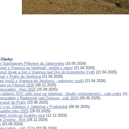
 články:
e Stanislavem Přibylem do Jablonného
(16.05.2026)
pouť z Vranova na Velehrad - pojďte s námi!
(21.04.2026)
pouť dívek a žen z Vranova nad Dyjí do Kostelního Vydří
(21.04.2026)
pouť z Prahy do Jeníkova
(21.04.2026)
ouť mužů z Vranova do Jevišovic - patronovi mužů
(21.04.2026)
nost ve Filipově 2026
(09.12.2025)
eruzalém - říjen 2025
(25.09.2025)
jubilejní XXV. pěší pouť na Velehrad - Skutky milosrdenství - celé znění
(11.
eruzalém v Radostíně nad Oslavou - září 2025
(09.09.2025)
a pouť do Prahy
(23.06.2025)
í u sv. Zdislavy v Jablonné v Podještědí
(09.06.2025)
vatého roku 2025
(29.03.2025)
bilejní místo ve Svatém roce
(12.12.2024)
ouť Znojmo - Řím
(28.11.2024)
u
(03.09.2024)
eruzalém - září 2024
(03.09.2024)