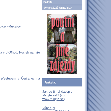
FATYM
Vyhledávač ABECEDA
abice –Mukařov
 v 8.00hod. Nocleh na faře
s přestupem v Čerčanech a
Anketa:
Jak se ti líbí časopis
Milujte se!? (viz
www.milujte.se
)
Vůbec jej