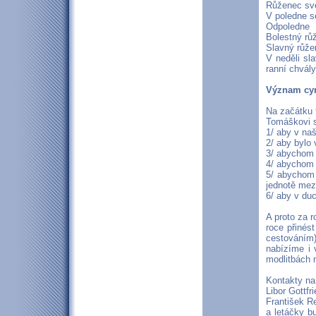
Růženec svět
V poledne s
Odpoledne
Bolestný rů
Slavný růže
V neděli sl
ranní chvály
Význam cyr
Na začátku t
Tomáškovi sp
1/ aby v na
2/ aby bylo 
3/ abychom 
4/ abychom 
5/ abychom 
jednotě mez
6/ aby v du
A proto za r
roce přinést
cestováním
nabízíme i 
modlitbách 
Kontakty na 
Libor Gottf
František Re
a letáčky b