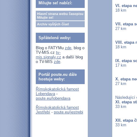
Milujte se! nabízí:
VI. etapa n
18 km
Hlavní strana webu časopisu
Milujte se!
VII. etapa 
Archiv vyšlých čísel
27 km
Spřátelené weby:
VIII. etapa
18 km
Blog o FATYMu
zde
, blog o
TV-MIS.cz
tv-
mis.signaly.cz
a další blog
IX. etapa s
o TV-MIS
zde
.
17 km
Portál poute.eu dále
hostuje weby:
X. etapa ne
27 km
Římskokatolická farnost
Lobendava
-
Následující
poute.eu/lobendava
XI. etapa st
33 km
Římskokatolická farnost
Jestřebí
-
poute.eu/jestrebi
XII. etapa č
33 km