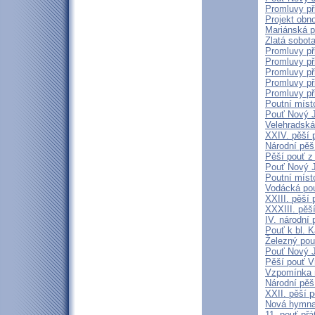
Promluvy př
Projekt obn
Mariánská p
Zlatá sobot
Promluvy př
Promluvy př
Promluvy př
Promluvy př
Promluvy př
Poutní míst
Pouť Nový J
Velehradská
XXIV. pěší 
Národní pěší
Pěší pouť z
Pouť Nový J
Poutní míst
Vodácká pou
XXIII. pěší
XXXIII. pěš
IV. národní
Pouť k bl. 
Železný pou
Pouť Nový J
Pěší pouť V
Vzpomínka 
Národní pěš
XXII. pěší p
Nová hymna 
11. pouť přá