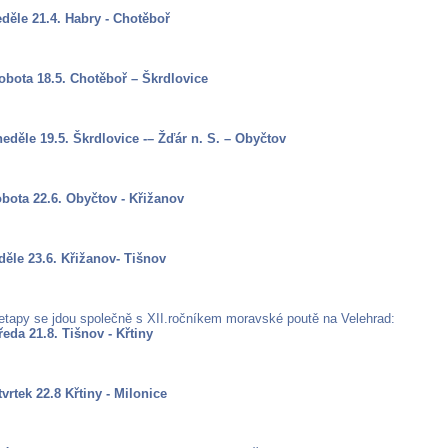
eděle 21.4. Habry - Chotěboř
sobota 18.5. Chotěboř – Škrdlovice
 neděle 19.5. Škrdlovice -– Žďár n. S. – Obyčtov
obota 22.6. Obyčtov - Křižanov
děle 23.6. Křižanov- Tišnov
 etapy se jdou společně s XII.ročníkem moravské poutě na Velehrad:
ředa 21.8. Tišnov - Křtiny
tvrtek 22.8 Křtiny - Milonice