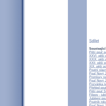
Sdílet
Související
Pěší pouť s
XXVI. pěší 
XXIX. pěší 
XXII. pěší 
XIX. pěší p
Poutní slav
Pouť Nový J
Promluvy na 
Pouť Nový J
Pozvánka n
Přehled pout
Pěší pouť S
Filipov - ju
Jubilejní p
Poutník rok
Pouť Nový J