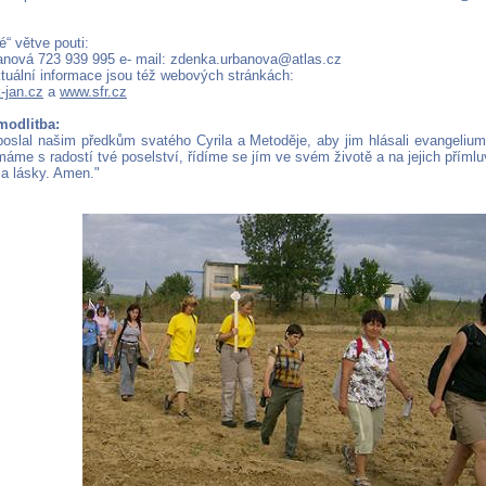
é“ větve pouti:
nová 723 939 995 e- mail: zdenka.urbanova@atlas.cz
ktuální informace jsou též webových stránkách:
-jan.cz
a
www.sfr.cz
modlitba:
poslal našim předkům svatého Cyrila a Metoděje, aby jim hlásali evangeli
ímáme s radostí tvé poselství, řídíme se jím ve svém životě a na jejich přímlu
 a lásky. Amen."