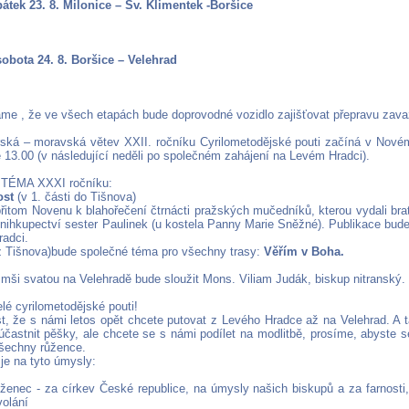
 pátek 23. 8. Milonice – Sv. Klimentek -Boršice
sobota 24. 8. Boršice – Velehrad
me , že ve všech etapách bude doprovodné vozidlo zajišťovat přepravu zava
ská – moravská větev XXII. ročníku Cyrilometodějské pouti začíná v Novém
e 13.00 (v následující neděli po společném zahájení na Levém Hradci).
TÉMA XXXI ročníku:
ost
(v 1. části do Tišnova)
itom Novenu k blahořečení čtrnácti pražských mučedníků, kterou vydali bratř
nihkupectví sester Paulinek (u kostela Panny Marie Sněžné). Publikace bude 
adci.
(z Tišnova)bude společné téma pro všechny trasy:
Věřím v Boha.
mši svatou na Velehradě bude sloužit Mons. Viliam Judák, biskup nitranský.
lé cyrilometodějské pouti!
, že s námi letos opět chcete putovat z Levého Hradce až na Velehrad. A ta
častnit pěšky, ale chcete se s námi podílet na modlitbě, prosíme, abyste s
všechny růžence.
je na tyto úmysly:
ženec - za církev České republice, na úmysly našich biskupů a za farnosti
olání