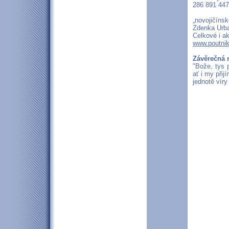
286 891 447
„novojičínsk
Zdenka Urba
Celkové i a
www.poutnik
Závěrečná 
"Bože, tys 
ať i my přij
jednotě víry