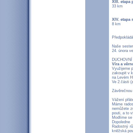
XIII. etapa
33 km
XIV. etapa 
8 km
Předpokládá
Naše sester
24. února v
DUCHOVNÍ 
Víra a věrn
Využijeme př
zakoupit v k
na Levém Hr
Ve 2.části 
Závěrečnou 
Vážení přáte
Máme radost
nemůžete zú
pouti, a to 
Modlíme se 
Dopoledne
Radostný rů
kněžská pov