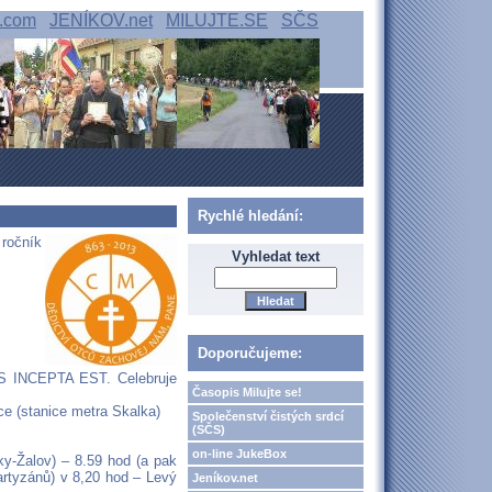
.com
JENÍKOV.net
MILUJTE.SE
SČS
Rychlé hledání:
 ročník
Vyhledat text
Doporučujeme:
AS INCEPTA EST. Celebruje
Časopis Milujte se!
ce (stanice metra Skalka)
Společenství čistých srdcí
(SČS)
on-line JukeBox
y-Žalov) – 8.59 hod (a pak
artyzánů) v 8,20 hod – Levý
Jeníkov.net