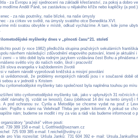
la - za Evropu a její sjednocení na základě křesťanství, za pokoj a dobro ve
e modlíme Anděl Páně, se zastávkou u nějakého kříže nebo kapličky (a pod.)
ženec - za nás poutníky, naše blízké, na naše úmysly
nec - za církev ve světě, na úmysly svatého otce Benedikta XVI.
avíme mši svatou obvykle v místě, odkud vycházíme. A tam, kde jsme ubyt
.
ilometodějské myšlenky dnes v „plnosti času“21. století
ěchto poutí (v roce 1982) předložila skupina pražských sekulárních františkán
olu návrhem následující zdůvodnění etapového putování, které je aktuální i d
ší zemi – v této době byla rodným jazykem vzdávána čest Bohu a přinášena 
vnášeno světlo víry do našich rodin, škol i pracovišť
žili slova evangelia v každodenním životě
si v našem národě vyprošovali kněžská a misijní povolání
si uvědomovali, že problémy evropských národů jsou i v současné době obd
i sebou a v jednotě s Kristem
chu cyrilometodějské myšlenky tato společnost byla naplněna touhou po míru 
ozšíření této cyrilometodějské myšlenky tak, jako v uplynulých 31 ročnících 
 oběť námahy (tj. vzdát se lenosti), času (obětovat 14 dní na tento úmysl) i 
). A pod ochranou sv. Cyrila a Metoděje se chceme vydat na pouť z Lev
vám: Pojďte s námi na Velehrad! Třeba jen jeden kilometr. A pokud se chc
napište nám; budeme se modlit i my za vás a rádi vás budeme informovat o p
organizátory "pražské" větve pouti:
ried: 739 389 158 e-mail: L.Gottfried@seznam.cz
ichel: 725 939 385 e-mail: f.reichel@volny.cz
ude pro Vás rozesílat: Uršula Janků: 731 604 392 e- mail: Ursula.Janku@s