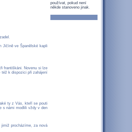
používat, pokud není
někde stanoveno jinak.
zadel.
 Jičíně ve Španělské kapli
i františkáni. Novenu si lze
též k dispozici při zahájení
ké ty z Vás, kteří se pouti
e s námi modlili vždy v den
, jimiž procházíme, za nová