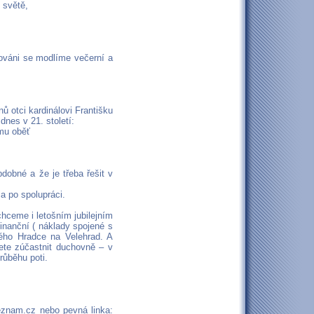
 světě,
ováni se modlíme večerní a
ů otci kardinálovi Františku
nes v 21. století:
mu oběť
obné a že je třeba řešit v
a po spolupráci.
chceme i letošním jubilejním
finanční ( náklady spojené s
ého Hradce na Velehrad. A
ete zúčastnit duchovně – v
růběhu poti.
eznam.cz nebo pevná linka: