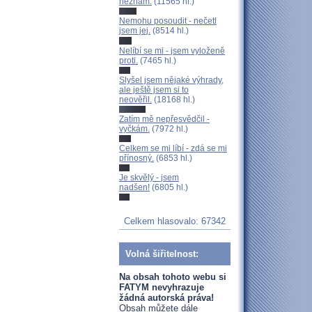
neznám.
(11565 hl.)
Nemohu posoudit - nečetl
jsem jej.
(8514 hl.)
Nelíbí se mi - jsem vyloženě
proti.
(7465 hl.)
Slyšel jsem nějaké výhrady,
ale ještě jsem si to
neověřil.
(18168 hl.)
Zatím mě nepřesvědčil -
vyčkám.
(7972 hl.)
Celkem se mi líbí - zdá se mi
přínosný.
(6853 hl.)
Je skvělý - jsem
nadšen!
(6805 hl.)
Celkem hlasovalo: 67342
Volná šiřitelnost:
Na obsah tohoto webu si
FATYM nevyhrazuje
žádná autorská práva!
Obsah můžete dále