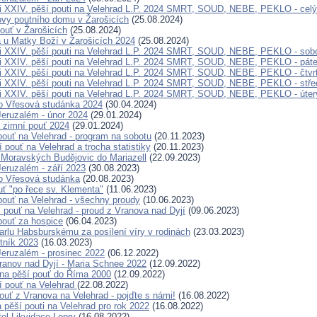
i XXIV. pěší pouti na Velehrad L.P. 2024 SMRT, SOUD, NEBE, PEKLO - celý
ovy poutního domu v Žarošicích
(25.08.2024)
ouť v Žarošicích
(25.08.2024)
a u Matky Boží v Žarošicích 2024
(25.08.2024)
i XXIV. pěší pouti na Velehrad L.P. 2024 SMRT, SOUD, NEBE, PEKLO - sob
i XXIV. pěší pouti na Velehrad L.P. 2024 SMRT, SOUD, NEBE, PEKLO - pát
i XXIV. pěší pouti na Velehrad L.P. 2024 SMRT, SOUD, NEBE, PEKLO - čtvr
i XXIV. pěší pouti na Velehrad L.P. 2024 SMRT, SOUD, NEBE, PEKLO - stře
i XXIV. pěší pouti na Velehrad L.P. 2024 SMRT, SOUD, NEBE, PEKLO - úter
o Vřesová studánka 2024
(30.04.2024)
eruzalém - únor 2024
(29.01.2024)
 zimní pouť 2024
(29.01.2024)
pouť na Velehrad - program na sobotu
(20.11.2023)
 pouť na Velehrad a trocha statistiky
(20.11.2023)
 Moravských Budějovic do Mariazell
(22.09.2023)
eruzalém - září 2023
(30.08.2023)
o Vřesová studánka
(20.08.2023)
ť "po řece sv. Klementa"
(11.06.2023)
 pouť na Velehrad - všechny proudy
(10.06.2023)
í pouť na Velehrad - proud z Vranova nad Dyjí
(09.06.2023)
 pouť za hospice
(06.04.2023)
Karlu Habsburskému za posílení víry v rodinách
(23.03.2023)
tník 2023
(16.03.2023)
eruzalém - prosinec 2022
(06.12.2022)
ranov nad Dyjí - Maria Schnee 2022
(12.09.2022)
na pěší pouť do Říma 2000
(12.09.2022)
í pouť na Velehrad
(22.08.2022)
ouť z Vranova na Velehrad - pojďte s námi!
(16.08.2022)
pěší pouti na Velehrad pro rok 2022
(16.08.2022)
tel Likvidace Lepry
(16.08.2022)