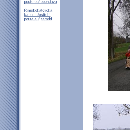
poute.eu/lobendava
Římskokatolická
farnost Jestřebí
-
poute.eu/jestrebi