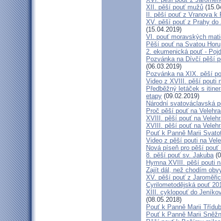
XII. pěší pouť mužů
(15.0
II. pěší pouť z Vranova k
XV. pěší pouť z Prahy do
(15.04.2019)
VI. pouť moravských mat
Pěší pouť na Svatou Horu
2. ekumenická pouť - Poj
Pozvánka na Dívčí pěší p
(06.03.2019)
Pozvánka na XIX. pěší po
Video z XVIII. pěší pouti 
Předběžný letáček s itine
etapy
(09.02.2019)
Národní svatováclavská p
Proč pěší pouť na Velehr
XVIII. pěší pouť na Veleh
XVIII. pěší pouť na Velehr
Pouť k Panně Marii Svato
Video z pěší pouti na Vel
Nová píseň pro pěší pouť 
8. pěší pouť sv. Jakuba
(0
Hymna XVIII. pěší pouti n
Zajít dál, než chodím obv
XV. pěší pouť z Jaroměř
Cyrilometodějská pouť 201
XIII. cyklopouť do Jeníko
(08.05.2018)
Pouť k Panně Marii Třídu
Pouť k Panně Marii Sněž