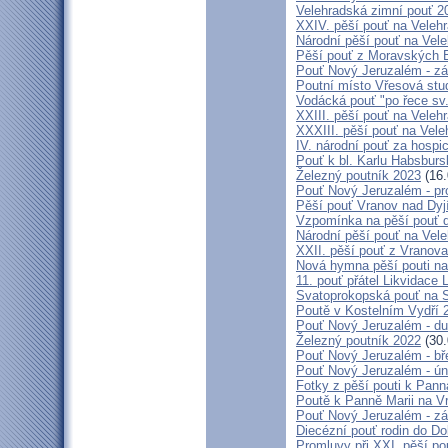
Velehradská zimní pouť 2
XXIV. pěší pouť na Velehr
Národní pěší pouť na Veleh
Pěší pouť z Moravských B
Pouť Nový Jeruzalém - zá
Poutní místo Vřesová st
Vodácká pouť "po řece sv
XXIII. pěší pouť na Veleh
XXXIII. pěší pouť na Vele
IV. národní pouť za hospi
Pouť k bl. Karlu Habsburs
Železný poutník 2023
(16.
Pouť Nový Jeruzalém - pr
Pěší pouť Vranov nad Dyj
Vzpomínka na pěší pouť 
Národní pěší pouť na Vel
XXII. pěší pouť z Vranova
Nová hymna pěší pouti na
11. pouť přátel Likvidace 
Svatoprokopská pouť na 
Poutě v Kostelním Vydří 
Pouť Nový Jeruzalém - d
Železný poutník 2022
(30.
Pouť Nový Jeruzalém - bř
Pouť Nový Jeruzalém - ún
Fotky z pěší pouti k Pann
Poutě k Panně Marii na V
Pouť Nový Jeruzalém - zá
Diecézní pouť rodin do D
Promluvy při XXI. pěší po