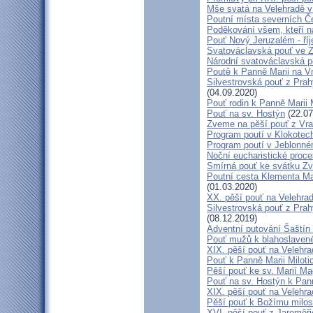
Mše svatá na Velehradě v
Poutní místa severních Č
Poděkování všem, kteří n
Pouť Nový Jeruzalém - ří
Svatováclavská pouť ve 
Národní svatováclavská p
Poutě k Panně Marii na V
Silvestrovská pouť z Prah
(04.09.2020)
Pouť rodin k Panně Marii 
Pouť na sv. Hostýn
(22.07
Zveme na pěší pouť z Vra
Program poutí v Klokotec
Program poutí v Jeblonné
Noční eucharistické proc
Smírná pouť ke svátku Z
Poutní cesta Klementa Ma
(01.03.2020)
XX. pěší pouť na Velehr
Silvestrovská pouť z Prah
(08.12.2019)
Adventní putování Šaštín 
Pouť mužů k blahoslave
XIX. pěší pouť na Velehra
Pouť k Panně Marii Miloti
Pěší pouť ke sv. Marií Ma
Pouť na sv. Hostýn k Pan
XIX. pěší pouť na Velehra
Pěší pouť k Božímu milos
XVI. pěší pouť z Jaroměř