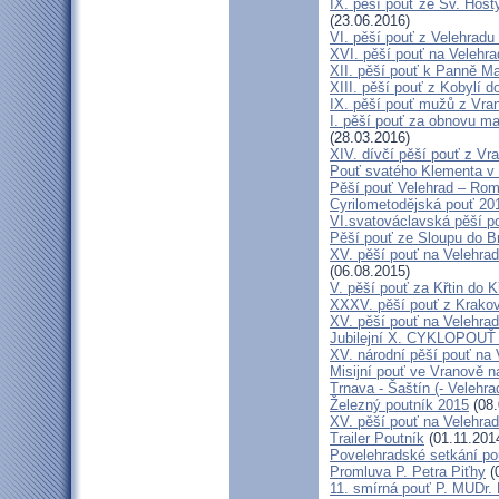
IX. pěší pouť ze Sv. Host
(23.06.2016)
VI. pěší pouť z Velehrad
XVI. pěší pouť na Velehra
XII. pěší pouť k Panně Ma
XIII. pěší pouť z Kobylí d
IX. pěší pouť mužů z Vran
I. pěší pouť za obnovu ma
(28.03.2016)
XIV. dívčí pěší pouť z Vr
Pouť svatého Klementa v 
Pěší pouť Velehrad – Rom
Cyrilometodějská pouť 20
VI.svatováclavská pěší p
Pěší pouť ze Sloupu do B
XV. pěší pouť na Velehrad
(06.08.2015)
V. pěší pouť za Křtin do K
XXXV. pěší pouť z Krako
XV. pěší pouť na Velehrad
Jubilejní X. CYKLOPOUŤ 
XV. národní pěší pouť na 
Misijní pouť ve Vranově n
Trnava - Šaštín (- Velehra
Železný poutník 2015
(08.
XV. pěší pouť na Velehrad
Trailer Poutník
(01.11.201
Povelehradské setkání po
Promluva P. Petra Piťhy
(
11. smírná pouť P. MUDr.