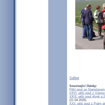
Sdílet
Související články:
Pěší pouť se Stanislavem
XXVI. pěší pouť z Vranova
XXIX. pěší pouť dívek a ž
(21.04.2026)
XXII. pěší pouť z Prahy 