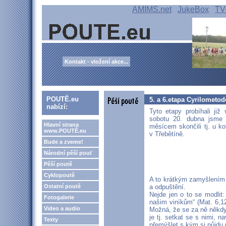
AMIMS.net
JukeBox
TV
Kontakt - vložení akce...
POUTĚ.eu
5. a 6.etapa Cyrilometod
nabízí:
Tyto etapy probíhali již
sobotu 20. dubna jsme 
Hlavní strana
měsícem skončili tj. u k
www.POUTĚ.eu
v Třebětíně.
Bude a zveme!
Národní pěší pouť
Pěší poutě
Cyklopoutě
A to krátkým zamyšlením 
Ostatní poutě
a odpuštění.
Nejde jen o to se modlit
Fotogalerie
našim viníkům“ (Mat. 6,1
Video a audio
Možná, že se za ně někdy
je tj. setkat se s nimi, n
Texty
přemýšlet s kým si půjdu 