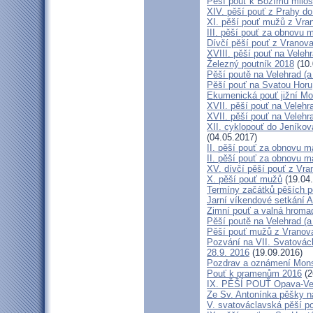
Pěší pouť k Božímu milos
XIV. pěší pouť z Prahy d
XI. pěší pouť mužů z Vran
III. pěší pouť za obnovu m
Dívčí pěší pouť z Vranova
XVIII. pěší pouť na Veleh
Železný poutník 2018
(10.
Pěší poutě na Velehrad (a 
Pěší pouť na Svatou Horu
Ekumenická pouť jižní M
XVII. pěší pouť na Velehra
XVII. pěší pouť na Velehr
XII. cyklopouť do Jeníkov
(04.05.2017)
II. pěší pouť za obnovu ma
II. pěší pouť za obnovu m
XV. dívčí pěší pouť z Vra
X. pěší pouť mužů
(19.04
Termíny začátků pěších po
Jarní víkendové setkání A
Zimní pouť a valná hroma
Pěší poutě na Velehrad (a 
Pěší pouť mužů z Vranova 
Pozvání na VII. Svatovácl
28.9. 2016
(19.09.2016)
Pozdrav a oznámení Mon
Pouť k pramenům 2016
(2
IX. PĚŠÍ POUŤ Opava-Ve
Ze Sv. Antonínka pěšky n
V. svatováclavská pěší p