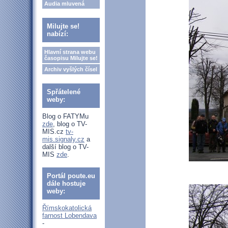
Audia mluvená
Milujte se!
nabízí:
Hlavní strana webu
časopisu Milujte se!
Archiv vyšlých čísel
Spřátelené
weby:
Blog o FATYMu
zde
, blog o TV-
MIS.cz
tv-
mis.signaly.cz
a
další blog o TV-
MIS
zde
.
Portál poute.eu
dále hostuje
weby:
Římskokatolická
farnost Lobendava
-