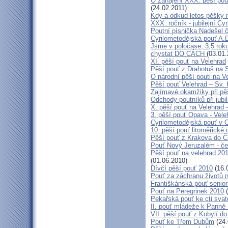
O zahájení XXX. pěší pout
(24.02.2011)
Kdy a odkud letos pěšky 
XXX. ročník - jubilejní Cy
Poutní písnička Nadešel 
Cyrilometodějská pouť A.
Jsme v poločase, 3,5 roku
chystat DO CÁCH
(03.01.
XI. pěší pouť na Velehrad
Pěší pouť z Drahotuš na 
O národní pěší pouti na V
Pěší pouť Velehrad – Sv.
Zajímavé okamžiky při pěš
Odchody poutníků při jubil
X. pěší pouť na Velehrad 
3. pěší pouť Opava - Vel
Cyrilometodějská pouť v 
10. pěší pouť litoměřické
Pěší pouť z Krakova do 
Pouť Nový Jeruzalém - če
Pěší pouť na velehrad 20
(01.06.2010)
Dívčí pěší pouť 2010
(16.
Pouť za záchranu životů 
Františkánská pouť senior
Pouť na Peregrinek 2010
(
Pekařská pouť ke cti sva
II. pouť mládeže k Panně 
VII. pěší pouť z Kobylí do
Pouť ke Třem Dubům
(24.