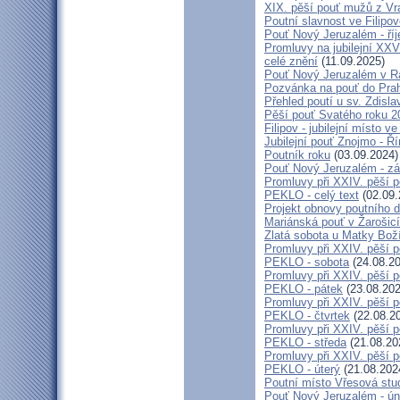
XIX. pěší pouť mužů z Vr
Poutní slavnost ve Filipo
Pouť Nový Jeruzalém - ří
Promluvy na jubilejní XXV
celé znění
(11.09.2025)
Pouť Nový Jeruzalém v Ra
Pozvánka na pouť do Pra
Přehled poutí u sv. Zdisl
Pěší pouť Svatého roku 2
Filipov - jubilejní místo 
Jubilejní pouť Znojmo - 
Poutník roku
(03.09.2024)
Pouť Nový Jeruzalém - zá
Promluvy při XXIV. pěší 
PEKLO - celý text
(02.09.
Projekt obnovy poutního 
Mariánská pouť v Žarošic
Zlatá sobota u Matky Bož
Promluvy při XXIV. pěší 
PEKLO - sobota
(24.08.20
Promluvy při XXIV. pěší 
PEKLO - pátek
(23.08.202
Promluvy při XXIV. pěší 
PEKLO - čtvrtek
(22.08.2
Promluvy při XXIV. pěší 
PEKLO - středa
(21.08.20
Promluvy při XXIV. pěší 
PEKLO - úterý
(21.08.202
Poutní místo Vřesová st
Pouť Nový Jeruzalém - ún