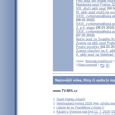
Pěší pouť pro mladé muže
Mariánská pouť Prahou 2
VIII. dívčí pěší pouť
(04.0
III. pěší pouť mužů ke sv
XXIX. cyrilometodějská pě
(09.03.2010)
XXIX. cyrilometodějská p
3. a 4. etapu
(08.03.2010)
XXIX. cyrilometodějská p
(07.03.2010)
Noční pouť ze Svatého K
Zveme na pěší pouť Pra
Poutní písničky
(04.03.20
Zveme všechny na X. pěší
X. pěší pouť na Velehrad 
| Autor:
Bohumila Hubáčková
| 
|
Přidat komentář
|
Nejnovější videa, filmy či audia (v mp
www.TV-MIS.cz
::
Svatý Patriku (píseň)
::
Velehradská hymna 2026 (Hej, vzhůru pou
::
Litanie ke sv. Františkovi z Assisi ()
::
Kázání z Vranova nad Dyjí 12. 7. 2026 (15