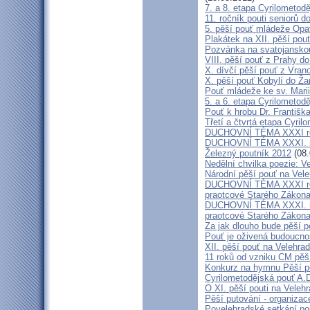
7. a 8. etapa Cyrilometod
11. ročník pouti seniorů d
5. pěší pouť mládeže Opa
Plakátek na XII. pěší pou
Pozvánka na svatojanskou
VIII. pěší pouť z Prahy d
X. dívčí pěší pouť z Vran
X. pěší pouť Kobylí do Ža
Pouť mládeže ke sv. Marii
5. a 6. etapa Cyrilometod
Pouť k hrobu Dr. Františ
Třetí a čtvrtá etapa Cyril
DUCHOVNÍ TÉMA XXXI roč
DUCHOVNÍ TÉMA XXXI. ro
Železný poutník 2012
(08.
Nedělní chvilka poezie: 
Národní pěší pouť na Vel
DUCHOVNÍ TÉMA XXXI ročn
praotcové Starého Zákon
DUCHOVNÍ TÉMA XXXI. roč
praotcové Starého Zákon
Za jak dlouho bude pěší p
Pouť je oživená budoucno
XII. pěší pouť na Velehr
11 roků od vzniku CM pěš
Konkurz na hymnu Pěší po
Cyrilometodějská pouť A.D
O XI. pěší pouti na Vele
Pěší putování - organiza
Povelehradské setkání po