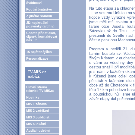
Svědectví
Na tuto etapu za chladné
Poutní bratrstvo
- i se sestrou Uršulou na 
Z jiného soudku
kopce vždy výrazně vpřed
jsme měli mši svatou a 
Již neaktuální
faráře otce Josefa Touf
pozvánky (archiv)
Sázavku až do Tisu – c
Chcete přidat akci,
přesunuli do Světlé nad
článek, kontaktovat
část v penzionu Marianeu
nás...?
Program v neděli 21. du
15 nejčtenějších
farním kostele sv. Václ
živým Kristem v eucharisti
Personalizace
s vámi po všechny dny a
cestou snažili při modlitb
je s námi v každém okamž
TV-MIS.cz
k růženci jsme odjeli op
nabízí:
pěticích v krásném slun
obce až do Chotěboře k f
Hlavní strana
této 17 km pohodové trase 
televize TV-MIS.cz
a poutnickou hůl jsme u
Novinky
závěr etapy dal požehnání
MIS 1 zábava
MIS 2 vzdělání
MIS 3 publicist.
MIS 4 lokální
Audia hudební