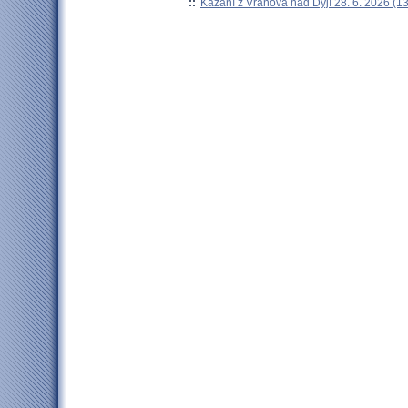
::
Kázání z Vranova nad Dyjí 28. 6. 2026 (13