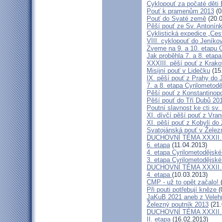
Cyklopouť za počaté děti 
Pouť k pramenům 2013
(0
Pouť do Svaté země
(20.0
Pěší pouť ze Sv. Antonín
Cyklistická expedice „Ces
VIII. cyklopouť do Jeníko
Zveme na 9. a 10. etapu C
Jak proběhla 7. a 8. etap
XXXIII. pěší pouť z Kra
Misijní pouť v Lidečku
(15
IX. pěší pouť z Prahy do 
7. a 8. etapa Cyrilometodě
Pěší pouť z Konstantinopo
Pěší pouť do Tří Dubů 20
Poutní slavnost ke cti sv.
XI. dívčí pěší pouť z Vra
XI. pěší pouť z Kobylí do
Svatojánská pouť v Žele
DUCHOVNÍ TÉMA XXXII. roč
6. etapa
(11.04.2013)
4. etapa Cyrilometodějské
3. etapa Cyrilometodějské
DUCHOVNÍ TÉMA XXXII. roč
4. etapa
(10.03.2013)
CMP - už to opět začalo!
Při pouti potřebují kněze
(
JaKuB 2021 aneb z Veleh
Železný poutník 2013
(21.
DUCHOVNÍ TÉMA XXXII. roč
II. etapa
(16.02.2013)