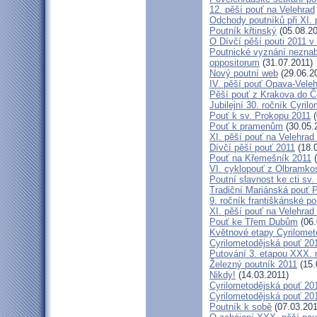
12. pěší pouť na Velehrad
Odchody poutníků při XI. 
Poutník křtinský
(05.08.20
O Dívčí pěší pouti 2011 v 
Poutnické vyznání neznabo
oppositorum
(31.07.2011)
Nový poutní web
(29.06.2
IV. pěší pouť Opava-Vele
Pěší pouť z Krakova do Č
Jubilejní 30. ročník Cyril
Pouť k sv. Prokopu 2011
(
Pouť k pramenům
(30.05.
XI. pěší pouť na Velehrad
Dívčí pěší pouť 2011
(18.
Pouť na Křemešník 2011
(
VI. cyklopouť z Olbramko
Poutní slavnost ke cti sv.
Tradiční Mariánská pouť P
9. ročník františkánské p
XI. pěší pouť na Velehrad
Pouť ke Třem Dubům
(06.
Květnové etapy Cyrilomet
Cyrilometodějská pouť 201
Putování 3. etapou XXX.
Železný poutník 2011
(15.
Nikdy!
(14.03.2011)
Cyrilometodějská pouť 2011
Cyrilometodějská pouť 2011
Poutník k sobě
(07.03.201