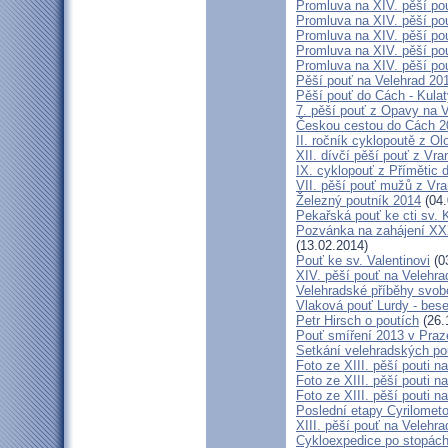
Promluva na XIV. pěší pou
Promluva na XIV. pěší pou
Promluva na XIV. pěší pou
Promluva na XIV. pěší pou
Promluva na XIV. pěší pou
Pěší pouť na Velehrad 201
Pěší pouť do Cách - Kulat
7. pěší pouť z Opavy na 
Českou cestou do Cách 
II. ročník cyklopoutě z 
XII. dívčí pěší pouť z Vr
IX. cyklopouť z Přímětic 
VII. pěší pouť mužů z Vra
Železný poutník 2014
(04.
Pekařská pouť ke cti sv.
Pozvánka na zahájení XXXI
(13.02.2014)
Pouť ke sv. Valentinovi
(0
XIV. pěší pouť na Velehra
Velehradské příběhy svob
Vlaková pouť Lurdy - bes
Petr Hirsch o poutích
(26.
Pouť smíření 2013 v Praz
Setkání velehradských po
Foto ze XIII. pěší pouti na
Foto ze XIII. pěší pouti na
Foto ze XIII. pěší pouti na
Poslední etapy Cyrilometo
XIII. pěší pouť na Velehra
Cykloexpedice po stopách 