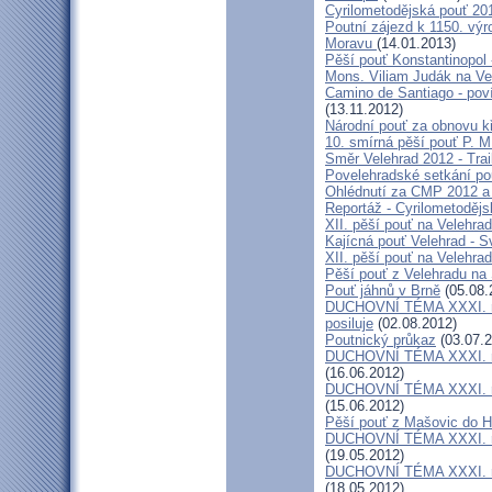
Cyrilometodějská pouť 20
Poutní zájezd k 1150. výr
Moravu
(14.01.2013)
Pěší pouť Konstantinopol
Mons. Viliam Judák na Ve
Camino de Santiago - poví
(13.11.2012)
Národní pouť za obnovu k
10. smírná pěší pouť P. 
Směr Velehrad 2012 - Trai
Povelehradské setkání po
Ohlédnutí za CMP 2012 a 
Reportáž - Cyrilometodějs
XII. pěší pouť na Velehrad
Kajícná pouť Velehrad - S
XII. pěší pouť na Velehra
Pěší pouť z Velehradu na
Pouť jáhnů v Brně
(05.08.
DUCHOVNÍ TÉMA XXXI. roč
posiluje
(02.08.2012)
Poutnický průkaz
(03.07.2
DUCHOVNÍ TÉMA XXXI. roč
(16.06.2012)
DUCHOVNÍ TÉMA XXXI. roč
(15.06.2012)
Pěší pouť z Mašovic do 
DUCHOVNÍ TÉMA XXXI. roč
(19.05.2012)
DUCHOVNÍ TÉMA XXXI. roč
(18.05.2012)