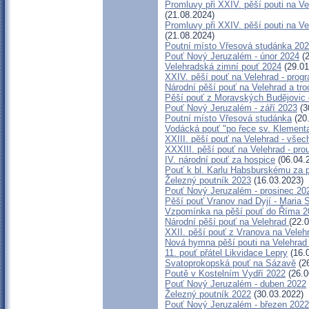
Promluvy při XXIV. pěší pouti na 
(21.08.2024)
Promluvy při XXIV. pěší pouti na 
(21.08.2024)
Poutní místo Vřesová studánka 20
Pouť Nový Jeruzalém - únor 2024
(2
Velehradská zimní pouť 2024
(29.01
XXIV. pěší pouť na Velehrad - prog
Národní pěší pouť na Velehrad a troc
Pěší pouť z Moravských Budějovic 
Pouť Nový Jeruzalém - září 2023
(3
Poutní místo Vřesová studánka
(20
Vodácká pouť "po řece sv. Klement
XXIII. pěší pouť na Velehrad - vše
XXXIII. pěší pouť na Velehrad - pro
IV. národní pouť za hospice
(06.04.
Pouť k bl. Karlu Habsburskému za po
Železný poutník 2023
(16.03.2023)
Pouť Nový Jeruzalém - prosinec 20
Pěší pouť Vranov nad Dyjí - Maria
Vzpomínka na pěší pouť do Říma 2
Národní pěší pouť na Velehrad
(22.
XXII. pěší pouť z Vranova na Velehr
Nová hymna pěší pouti na Velehrad 
11. pouť přátel Likvidace Lepry
(16.
Svatoprokopská pouť na Sázavě
(26
Poutě v Kostelním Vydří 2022
(26.0
Pouť Nový Jeruzalém - duben 2022
Železný poutník 2022
(30.03.2022)
Pouť Nový Jeruzalém - březen 2022