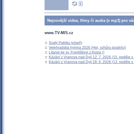
Nejnovější videa, filmy či audia (v mp3) pro vá
www.TV-MIS.cz
::
Svatý Patriku (píseň)
::
Velehradská hymna 2026 (Hej, vzhůru poutníci)
::
Litanie ke sv. Františkovi z Assisi ()
::
Kázání z Vranova nad Dyjí 12. 7. 2026 (15. neděle v
::
Kázání z Vranova nad Dyjí 28. 6. 2026 (13. neděle v