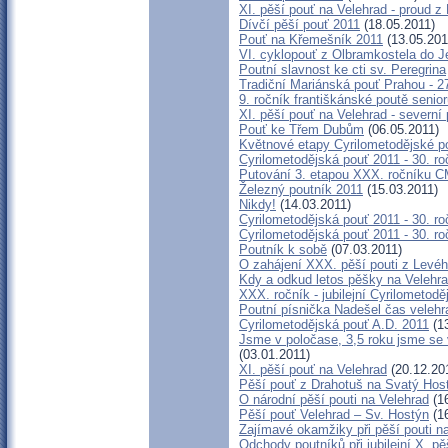
XI. pěší pouť na Velehrad - proud z
Dívčí pěší pouť 2011
(18.05.2011)
Pouť na Křemešník 2011
(13.05.201
VI. cyklopouť z Olbramkostela do 
Poutní slavnost ke cti sv. Peregrina
Tradiční Mariánská pouť Prahou - 2
9. ročník františkánské poutě senio
XI. pěší pouť na Velehrad - severní
Pouť ke Třem Dubům
(06.05.2011)
Květnové etapy Cyrilometodějské po
Cyrilometodějská pouť 2011 - 30. ro
Putování 3. etapou XXX. ročníku 
Železný poutník 2011
(15.03.2011)
Nikdy!
(14.03.2011)
Cyrilometodějská pouť 2011 - 30. roč
Cyrilometodějská pouť 2011 - 30. roč
Poutník k sobě
(07.03.2011)
O zahájení XXX. pěší pouti z Levéh
Kdy a odkud letos pěšky na Velehr
XXX. ročník - jubilejní Cyrilometod
Poutní písnička Nadešel čas velehr
Cyrilometodějská pouť A.D. 2011
(13
Jsme v poločase, 3,5 roku jsme se
(03.01.2011)
XI. pěší pouť na Velehrad
(20.12.20
Pěší pouť z Drahotuš na Svatý Hos
O národní pěší pouti na Velehrad
(16
Pěší pouť Velehrad – Sv. Hostýn
(16
Zajímavé okamžiky při pěší pouti n
Odchody poutníků při jubilejní X. p