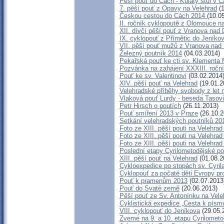
Pěší pouť do Cách - Kulatý stůl v 
7. pěší pouť z Opavy na Velehrad
(1
Českou cestou do Cách 2014
(10.0
II. ročník cyklopoutě z Olomouce n
XII. dívčí pěší pouť z Vranova nad 
IX. cyklopouť z Přímětic do Jeníko
VII. pěší pouť mužů z Vranova nad 
Železný poutník 2014
(04.03.2014)
Pekařská pouť ke cti sv. Klementa
Pozvánka na zahájení XXXIII. roční
Pouť ke sv. Valentinovi
(03.02.2014
XIV. pěší pouť na Velehrad
(19.01.2
Velehradské příběhy svobody z let
Vlaková pouť Lurdy - beseda Tasov
Petr Hirsch o poutích
(26.11.2013)
Pouť smíření 2013 v Praze
(26.10.2
Setkání velehradských poutníků 20
Foto ze XIII. pěší pouti na Velehrad -
Foto ze XIII. pěší pouti na Velehrad -
Foto ze XIII. pěší pouti na Velehrad 
Poslední etapy Cyrilometodějské po
XIII. pěší pouť na Velehrad
(01.08.2
Cykloexpedice po stopách sv. Cyril
Cyklopouť za počaté děti Evropy pro
Pouť k pramenům 2013
(02.07.2013
Pouť do Svaté země
(20.06.2013)
Pěší pouť ze Sv. Antonínku na Vele
Cyklistická expedice „Cesta k písm
VIII. cyklopouť do Jeníkova
(29.05.
Zveme na 9. a 10. etapu Cyrilometo