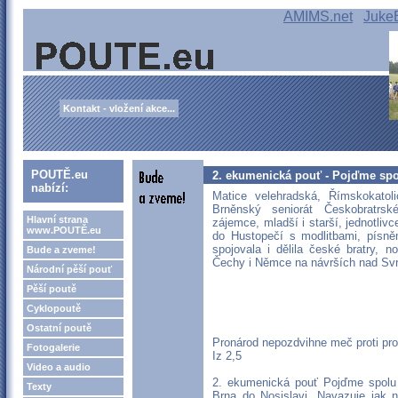
AMIMS.net
Juke
Kontakt - vložení akce...
POUTĚ.eu
2. ekumenická pouť - Pojďme sp
nabízí:
Matice velehradská, Římskokato
Brněnský seniorát Českobratrs
Hlavní strana
zájemce, mladší i starší, jednotlivc
www.POUTĚ.eu
do Hustopečí s modlitbami, písně
spojovala i dělila české bratry, no
Bude a zveme!
Čechy i Němce na návrších nad Svr
Národní pěší pouť
Pěší poutě
Cyklopoutě
Ostatní poutě
Pronárod nepozdvihne meč proti pron
Fotogalerie
Iz 2,5
Video a audio
2. ekumenická pouť Pojďme spolu 
Texty
Brna do Nosislavi. Navazuje jak na