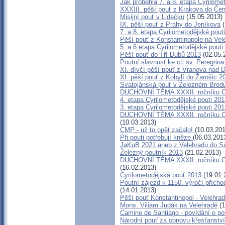
Jak proběhla 7. a 8. etapa Cyrilom
XXXIII. pěší pouť z Krakova do Č
Misijní pouť v Lidečku
(15.05.2013)
IX. pěší pouť z Prahy do Jeníkova
(
7. a 8. etapa Cyrilometodějské pouti
Pěší pouť z Konstantinopole na Vele
5. a 6.etapa Cyrilometodějské pout
Pěší pouť do Tří Dubů 2013
(02.05.
Poutní slavnost ke cti sv. Peregrin
XI. dívčí pěší pouť z Vranova nad D
XI. pěší pouť z Kobylí do Žarošic 2
Svatojánská pouť v Železném Brod
DUCHOVNÍ TÉMA XXXII. ročníku Cyri
4. etapa Cyrilometodějské pouti 20
3. etapa Cyrilometodějské pouti 20
DUCHOVNÍ TÉMA XXXII. ročníku Cyri
(10.03.2013)
CMP - už to opět začalo!
(10.03.201
Při pouti potřebují kněze
(06.03.201
JaKuB 2021 aneb z Velehradu do S
Železný poutník 2013
(21.02.2013)
DUCHOVNÍ TÉMA XXXII. ročníku Cyril
(16.02.2013)
Cyrilometodějská pouť 2013
(19.01.
Poutní zájezd k 1150. výročí přích
(14.01.2013)
Pěší pouť Konstantinopol - Velehra
Mons. Viliam Judák na Velehradě
(1
Camino de Santiago - povídání o po
Národní pouť za obnovu křesťanstv