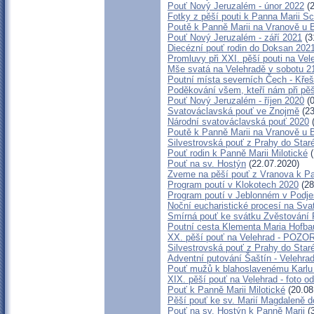
Pouť Nový Jeruzalém - únor 2022
(2
Fotky z pěší pouti k Panna Marii S
Poutě k Panně Marii na Vranově u 
Pouť Nový Jeruzalém - září 2021
(3
Diecézní pouť rodin do Doksan 202
Promluvy při XXI. pěší pouti na Vel
Mše svatá na Velehradě v sobotu 21
Poutní místa severních Čech - Křeš
Poděkování všem, kteří nám při pě
Pouť Nový Jeruzalém - říjen 2020
(0
Svatováclavská pouť ve Znojmě
(23
Národní svatováclavská pouť 2020
(
Poutě k Panně Marii na Vranově u 
Silvestrovská pouť z Prahy do Star
Pouť rodin k Panně Marii Milotické
(
Pouť na sv. Hostýn
(22.07.2020)
Zveme na pěší pouť z Vranova k Pa
Program poutí v Klokotech 2020
(28
Program poutí v Jeblonném v Podje
Noční eucharistické procesí na Sva
Smírná pouť ke svátku Zvěstování
Poutní cesta Klementa Maria Hofba
XX. pěší pouť na Velehrad - POZ
Silvestrovská pouť z Prahy do Staré
Adventní putování Šaštín - Velehra
Pouť mužů k blahoslavenému Karl
XIX. pěší pouť na Velehrad - foto 
Pouť k Panně Marii Milotické
(20.08
Pěší pouť ke sv. Marií Magdaleně d
Pouť na sv. Hostýn k Panně Marii
(3