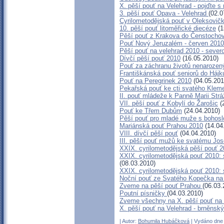
X. pěší pouť na Velehrad - pojďte s
3. pěší pouť Opava - Velehrad
(02.0
Cyrilometodějská pouť v Oleksovič
10. pěší pouť litoměřické diecéze
(1
Pěší pouť z Krakova do Čenstocho
Pouť Nový Jeruzalém - červen 2010
Pěší pouť na velehrad 2010 - seve
Dívčí pěší pouť 2010
(16.05.2010)
Pouť za záchranu životů nenarozen
Františkánská pouť seniorů do Hájku
Pouť na Peregrinek 2010
(04.05.201
Pekařská pouť ke cti svatého Klem
II. pouť mládeže k Panně Marii Str
VII. pěší pouť z Kobylí do Žarošic
(
Pouť ke Třem Dubům
(24.04.2010)
Pěší pouť pro mladé muže s bohosl
Mariánská pouť Prahou 2010
(14.04
VIII. dívčí pěší pouť
(04.04.2010)
III. pěší pouť mužů ke svatému Jos
XXIX. cyrilometodějská pěší pouť 2
XXIX. cyrilometodějská pouť 2010: 
(08.03.2010)
XXIX. cyrilometodějská pouť 2010:
Noční pouť ze Svatého Kopečka na
Zveme na pěší pouť Prahou
(06.03.
Poutní písničky
(04.03.2010)
Zveme všechny na X. pěší pouť na 
X. pěší pouť na Velehrad - brněnsk
| Autor:
Bohumila Hubáčková
| Vydáno dne 