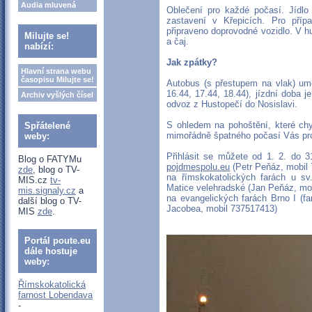
Audia mluvená
Oblečení pro každé počasí. Jídlo 
zastavení v Křepicích. Pro příp
připraveno doprovodné vozidlo. V
Milujte se!
a čaj.
nabízí:
Jak zpátky?
Hlavní strana webu
časopisu Milujte se!
Autobus (s přestupem na vlak) um
16.44, 17.44, 18.44), jízdní doba je
Archiv vyšlých čísel
odvoz z Hustopečí do Nosislavi.
S ohledem na pohoštění, které chy
Spřátelené
mimořádně špatného počasí Vás pro
weby:
Přihlásit se můžete od 1. 2. do 
Blog o FATYMu
pojdmespolu.eu
(Petr Peňáz, mobil
zde
, blog o TV-
na římskokatolických farách u s
MIS.cz
tv-
Matice velehradské (Jan Peňáz, mo
mis.signaly.cz
a
na evangelických farách Brno I (far
další blog o TV-
Jacobea, mobil 737517413)
MIS
zde
.
Portál poute.eu
dále hostuje
weby:
Římskokatolická
farnost Lobendava
-