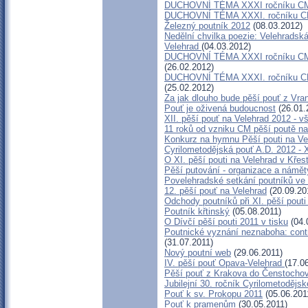
DUCHOVNÍ TÉMA XXXI ročníku CMP:
DUCHOVNÍ TÉMA XXXI. ročníku CMP
Železný poutník 2012
(08.03.2012)
Nedělní chvilka poezie: Velehradsk
Velehrad
(04.03.2012)
DUCHOVNÍ TÉMA XXXI ročníku CMP -
(26.02.2012)
DUCHOVNÍ TÉMA XXXI. ročníku CMP 
(25.02.2012)
Za jak dlouho bude pěší pouť z Vra
Pouť je oživená budoucnost
(26.01.
XII. pěší pouť na Velehrad 2012 - 
11 roků od vzniku CM pěší poutě n
Konkurz na hymnu Pěší pouti na Ve
Cyrilometodějská pouť A.D. 2012 - 
O XI. pěší pouti na Velehrad v Kř
Pěší putování - organizace a námět
Povelehradské setkání poutníků ve
12. pěší pouť na Velehrad
(20.09.20
Odchody poutníků při XI. pěší pouti
Poutník křtinský
(05.08.2011)
O Dívčí pěší pouti 2011 v tisku
(04.
Poutnické vyznání neznaboha: contra
(31.07.2011)
Nový poutní web
(29.06.2011)
IV. pěší pouť Opava-Velehrad
(17.0
Pěší pouť z Krakova do Čenstochov
Jubilejní 30. ročník Cyrilometodějsk
Pouť k sv. Prokopu 2011
(05.06.201
Pouť k pramenům
(30.05.2011)