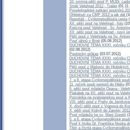
10. smírná pěší pouť P. MUDr. Ladi
Směr Velehrad 2012 - Trailer
(01.11.
Povelehradské setkání poutníků 20
Ohlédnutí za CMP 2012 a jak dál
(1
Reportáž - Cyrilometodějská cesta
(
XII. pěší pouť na Velehrad - foto
(10
Kajícná pouť Velehrad - Sv. Antoní
XII. pěší pouť na Velehrad - nový ú
Pěší pouť z Velehradu na Sv. Anton
Pouť jáhnů v Brně
(05.08.2012)
DUCHOVNÍ TÉMA XXXI. ročníku CMP:
(02.08.2012)
Poutnický průkaz
(03.07.2012)
DUCHOVNÍ TÉMA XXXI. ročníku CMP:
DUCHOVNÍ TÉMA XXXI. ročníku CMP:
Pěší pouť z Mašovic do Hlubokých
DUCHOVNÍ TÉMA XXXI. ročníku CMP 
DUCHOVNÍ TÉMA XXXI. ročníku CMP
7. a 8. etapa Cyrilometodějské pout
11. ročník pouti seniorů do Hájku
(03
5. pěší pouť mládeže Opava - Veleh
Plakátek na XII. pěší pouť na Veleh
Pozvánka na svatojanskou pouť a X
VIII. pěší pouť z Prahy do Jeníkova
X. dívčí pěší pouť z Vranova do Ko
X. pěší pouť Kobylí do Žarošic 201
Pouť mládeže ke sv. Marii Goretti
(1
5. a 6. etapa Cyrilometodějské pout
Pouť k hrobu Dr. Františka Noska d
Třetí a čtvrtá etapa Cyrilometodějs