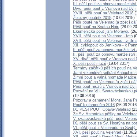
III. pěší pouť za obnovu manželství
Dívčí pěší pouť z Vranova nad Dyjí
XVIII. pěší pouť na Velehrad 2018
(
Železný poutník 2018
(10.03.2018)
Pěší poutě na Velehrad (a zpět i dál
Pěší pouť na Svatou Horu
(28.09.20
Ekumenická pouť jižní Moravou
(26
XVII. pěší pouť na Velehrad - foto
(0
XVII. pěší pouť na Velehrad - z Brn
XII. cyklopouť do Jeníkova - k Pan
II. pěší pouť za obnovu manželství a
II. pěší pouť za obnovu manželství 
XV. dívčí pěší pouť z Vranova nad 
X. pěší pouť mužů
(19.04.2017)
Termíny začátků pěších poutí na Ve
Jarní víkendové setkání Antiochie 
Zimní pouť a valná hromada Matice
Pěší poutě na Velehrad (a zpět i dál
Pěší pouť mužů z Vranova nad Dyjí 
Pozvání na VII. Svatováclavskou pě
(19.09.2016)
Pozdrav a oznámení Mons. Jana P
Pouť k pramenům 2016
(26.06.2016
IX. PĚŠÍ POUŤ Opava-Velehrad
(23
Ze Sv. Antonínka pěšky na Velehra
V. svatováclavská pěší pouť Velehr
IX. pěší pouť ze Sv. Hostýna na po
VI. pěší pouť z Velehradu na Svat
XVI. pěší pouť na Velehrad
(11.06.2
XII. pěší pouť k Panně Marii, Matc