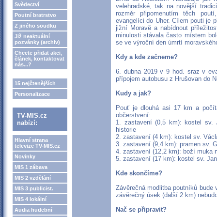
Svědectví
velehradské, tak na novější tradi
rozměr připomenutím těch poutí
Poutní bratrstvo
evangelíci do Uher. Cílem pouti je
Z jiného soudku
jižní Moravě a nabídnout příležit
minulosti stávala často místem bo
Již neaktuální
se ve výroční den úmrtí moravského
pozvánky (archiv)
Chcete přidat akci,
Kdy a kde začneme?
článek, kontaktovat
nás...?
6. dubna 2019 v 9 hod. sraz v eva
přípojem autobusu z Hrušovan do No
15 nejčtenějších
Kudy a jak?
Personalizace
Pouť je dlouhá asi 17 km a počít
občerstvení:
TV-MIS.cz
1. zastavení (0,5 km): kostel sv. 
nabízí:
historie
2. zastavení (4 km): kostel sv. Vác
Hlavní strana
3. zastavení (9,4 km): pramen sv. 
televize TV-MIS.cz
4. zastavení (12,2 km): boží muka 
Novinky
5. zastavení (17 km): kostel sv. Jan
MIS 1 zábava
Kde skončíme?
MIS 2 vzdělání
Závěrečná modlitba poutníků bude 
MIS 3 publicist.
závěrečný úsek (další 2 km) nebudou
MIS 4 lokální
Nač se připravit?
Audia hudební