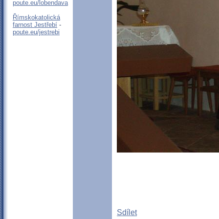
poute.eu/lobendava
Římskokatolická
farnost Jestřebí
-
poute.eu/jestrebi
Sdílet