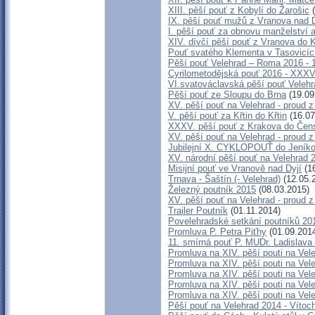
XIII. pěší pouť z Kobylí do Žarošic
(
IX. pěší pouť mužů z Vranova nad D
I. pěší pouť za obnovu manželství a
XIV. dívčí pěší pouť z Vranova do 
Pouť svatého Klementa v Tasovicíc
Pěší pouť Velehrad – Roma 2016 - 1
Cyrilometodějská pouť 2016 - XXXV
VI.svatováclavská pěší pouť Velehr
Pěší pouť ze Sloupu do Brna
(19.09
XV. pěší pouť na Velehrad - proud 
V. pěší pouť za Křtin do Křtin
(16.07
XXXV. pěší pouť z Krakova do Čen
XV. pěší pouť na Velehrad - proud 
Jubilejní X. CYKLOPOUŤ do Jeník
XV. národní pěší pouť na Velehrad 
Misijní pouť ve Vranově nad Dyjí
(16
Trnava - Šaštín (- Velehrad)
(12.05.
Železný poutník 2015
(08.03.2015)
XV. pěší pouť na Velehrad - proud 
Trailer Poutník
(01.11.2014)
Povelehradské setkání poutníků 20
Promluva P. Petra Piťhy
(01.09.201
11. smírná pouť P. MUDr. Ladislava
Promluva na XIV. pěší pouti na Vele
Promluva na XIV. pěší pouti na Vele
Promluva na XIV. pěší pouti na Vele
Promluva na XIV. pěší pouti na Vele
Promluva na XIV. pěší pouti na Vel
Pěší pouť na Velehrad 2014 - Vítoc