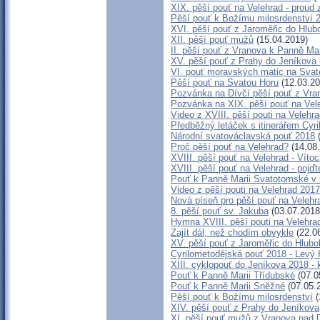
XIX. pěší pouť na Velehrad - proud 
Pěší pouť k Božímu milosrdenství 
XVI. pěší pouť z Jaroměřic do Hlu
XII. pěší pouť mužů
(15.04.2019)
II. pěší pouť z Vranova k Panně Ma
XV. pěší pouť z Prahy do Jeníkova
VI. pouť moravských matic na Sva
Pěší pouť na Svatou Horu
(12.03.20
Pozvánka na Dívčí pěší pouť z Vran
Pozvánka na XIX. pěší pouť na Vel
Video z XVIII. pěší pouti na Velehr
Předběžný letáček s itinerářem Cyri
Národní svatováclavská pouť 2018
(
Proč pěší pouť na Velehrad?
(14.08
XVIII. pěší pouť na Velehrad - Víto
XVIII. pěší pouť na Velehrad - pojď
Pouť k Panně Marii Svatotomské v 
Video z pěší pouti na Velehrad 2017
Nová píseň pro pěší pouť na Velehr
8. pěší pouť sv. Jakuba
(03.07.2018
Hymna XVIII. pěší pouti na Velehra
Zajít dál, než chodím obvykle
(22.0
XV. pěší pouť z Jaroměřic do Hlu
Cyrilometodějská pouť 2018 - Levý 
XIII. cyklopouť do Jeníkova 2018 -
Pouť k Panně Marii Třídubské
(07.0
Pouť k Panně Marii Sněžné
(07.05.
Pěší pouť k Božímu milosrdenství
(
XIV. pěší pouť z Prahy do Jeníkova
XI. pěší pouť mužů z Vranova nad D