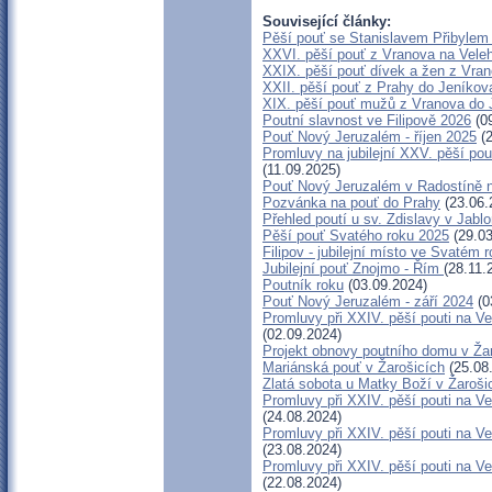
Související články:
Pěší pouť se Stanislavem Přibylem
XXVI. pěší pouť z Vranova na Veleh
XXIX. pěší pouť dívek a žen z Vran
XXII. pěší pouť z Prahy do Jeníkov
XIX. pěší pouť mužů z Vranova do J
Poutní slavnost ve Filipově 2026
(09
Pouť Nový Jeruzalém - říjen 2025
(2
Promluvy na jubilejní XXV. pěší pou
(11.09.2025)
Pouť Nový Jeruzalém v Radostíně n
Pozvánka na pouť do Prahy
(23.06.
Přehled poutí u sv. Zdislavy v Jabl
Pěší pouť Svatého roku 2025
(29.03
Filipov - jubilejní místo ve Svatém 
Jubilejní pouť Znojmo - Řím
(28.11.
Poutník roku
(03.09.2024)
Pouť Nový Jeruzalém - září 2024
(0
Promluvy při XXIV. pěší pouti na 
(02.09.2024)
Projekt obnovy poutního domu v Ža
Mariánská pouť v Žarošicích
(25.08
Zlatá sobota u Matky Boží v Žaroši
Promluvy při XXIV. pěší pouti na
(24.08.2024)
Promluvy při XXIV. pěší pouti na
(23.08.2024)
Promluvy při XXIV. pěší pouti na 
(22.08.2024)