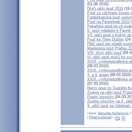
(01.06.2010)
Dívčí pěší pouť 2010
(16.
Pouť za záchranu životů 
Františkánská pouť senior
Pouť na Peregrinek 2010
(
Pekařská pouť ke cti sva
II. pouť mládeže k Panně 
VII. pěší pouť z Kobylí do
Pouť ke Třem Dubům
(24.
Pěší pouť pro mladé muže
Mariánská pouť Prahou 2
VIII. dívčí pěší pouť
(04.0
III. pěší pouť mužů ke sv
XXIX. cyrilometodějská pě
(09.03.2010)
XXIX. cyrilometodějská p
3. a 4. etapu
(08.03.2010)
XXIX. cyrilometodějská p
(07.03.2010)
Noční pouť ze Svatého K
Zveme na pěší pouť Pra
Poutní písničky
(04.03.20
Zveme všechny na X. pěší
X. pěší pouť na Velehrad 
| Autor:
Bohumila Hubáčková
| 
|
Přidat komentář
|