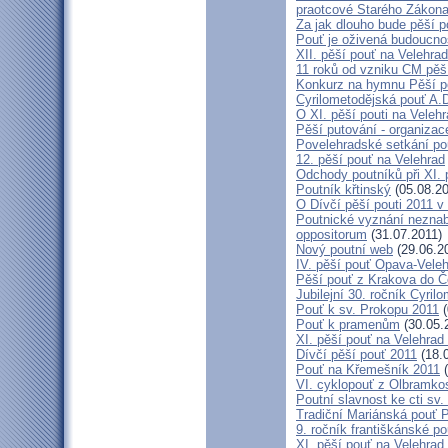
praotcové Starého Zákon
Za jak dlouho bude pěší p
Pouť je oživená budoucno
XII. pěší pouť na Velehr
11 roků od vzniku CM pěš
Konkurz na hymnu Pěší po
Cyrilometodějská pouť A.D
O XI. pěší pouti na Vele
Pěší putování - organiza
Povelehradské setkání po
12. pěší pouť na Velehrad
Odchody poutníků při XI. 
Poutník křtinský
(05.08.20
O Dívčí pěší pouti 2011 v 
Poutnické vyznání neznabo
oppositorum
(31.07.2011)
Nový poutní web
(29.06.2
IV. pěší pouť Opava-Vele
Pěší pouť z Krakova do Č
Jubilejní 30. ročník Cyril
Pouť k sv. Prokopu 2011
(
Pouť k pramenům
(30.05.
XI. pěší pouť na Velehrad
Dívčí pěší pouť 2011
(18.
Pouť na Křemešník 2011
(
VI. cyklopouť z Olbramko
Poutní slavnost ke cti sv.
Tradiční Mariánská pouť P
9. ročník františkánské p
XI. pěší pouť na Velehrad