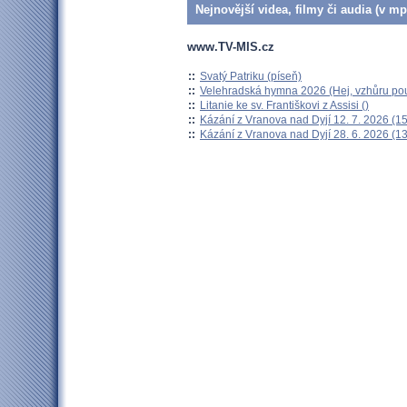
Nejnovější videa, filmy či audia (v mp
www.TV-MIS.cz
::
Svatý Patriku (píseň)
::
Velehradská hymna 2026 (Hej, vzhůru pou
::
Litanie ke sv. Františkovi z Assisi ()
::
Kázání z Vranova nad Dyjí 12. 7. 2026 (15
::
Kázání z Vranova nad Dyjí 28. 6. 2026 (13