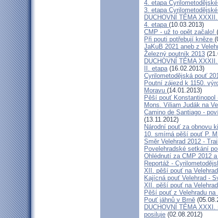
4. etapa Cyrilometodějské
3. etapa Cyrilometodějské
DUCHOVNÍ TÉMA XXXII. roč
4. etapa
(10.03.2013)
CMP - už to opět začalo!
Při pouti potřebují kněze
(
JaKuB 2021 aneb z Veleh
Železný poutník 2013
(21.
DUCHOVNÍ TÉMA XXXII. roč
II. etapa
(16.02.2013)
Cyrilometodějská pouť 20
Poutní zájezd k 1150. výr
Moravu
(14.01.2013)
Pěší pouť Konstantinopol
Mons. Viliam Judák na Ve
Camino de Santiago - poví
(13.11.2012)
Národní pouť za obnovu k
10. smírná pěší pouť P. 
Směr Velehrad 2012 - Trai
Povelehradské setkání po
Ohlédnutí za CMP 2012 a 
Reportáž - Cyrilometodějs
XII. pěší pouť na Velehrad
Kajícná pouť Velehrad - S
XII. pěší pouť na Velehra
Pěší pouť z Velehradu na
Pouť jáhnů v Brně
(05.08.
DUCHOVNÍ TÉMA XXXI. roč
posiluje
(02.08.2012)