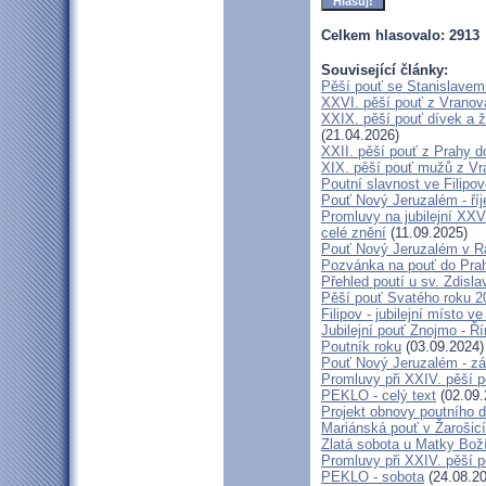
Celkem hlasovalo: 2913
Související články:
Pěší pouť se Stanislavem
XXVI. pěší pouť z Vranova
XXIX. pěší pouť dívek a ž
(21.04.2026)
XXII. pěší pouť z Prahy 
XIX. pěší pouť mužů z Vr
Poutní slavnost ve Filipo
Pouť Nový Jeruzalém - ří
Promluvy na jubilejní XXV
celé znění
(11.09.2025)
Pouť Nový Jeruzalém v Ra
Pozvánka na pouť do Pra
Přehled poutí u sv. Zdisl
Pěší pouť Svatého roku 2
Filipov - jubilejní místo 
Jubilejní pouť Znojmo - 
Poutník roku
(03.09.2024)
Pouť Nový Jeruzalém - zá
Promluvy při XXIV. pěší 
PEKLO - celý text
(02.09.
Projekt obnovy poutního 
Mariánská pouť v Žarošic
Zlatá sobota u Matky Bož
Promluvy při XXIV. pěší 
PEKLO - sobota
(24.08.20