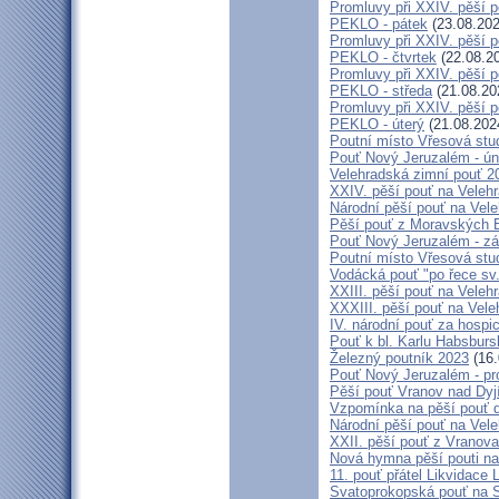
Promluvy při XXIV. pěší 
PEKLO - pátek
(23.08.202
Promluvy při XXIV. pěší 
PEKLO - čtvrtek
(22.08.2
Promluvy při XXIV. pěší 
PEKLO - středa
(21.08.20
Promluvy při XXIV. pěší 
PEKLO - úterý
(21.08.202
Poutní místo Vřesová st
Pouť Nový Jeruzalém - ún
Velehradská zimní pouť 2
XXIV. pěší pouť na Velehr
Národní pěší pouť na Veleh
Pěší pouť z Moravských B
Pouť Nový Jeruzalém - zá
Poutní místo Vřesová st
Vodácká pouť "po řece sv
XXIII. pěší pouť na Veleh
XXXIII. pěší pouť na Vele
IV. národní pouť za hospi
Pouť k bl. Karlu Habsburs
Železný poutník 2023
(16.
Pouť Nový Jeruzalém - pr
Pěší pouť Vranov nad Dyj
Vzpomínka na pěší pouť 
Národní pěší pouť na Vel
XXII. pěší pouť z Vranova
Nová hymna pěší pouti na
11. pouť přátel Likvidace 
Svatoprokopská pouť na 