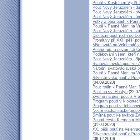
Poutě v Kostelním Vydří 
Pouť Nový Jeruzalém - d
Pouť Nový Jeruzalém - bř
Pouť Nový Jeruzalém - ún
Fotky z pěší pouti k Pann
Poutě k Panně Marii na V
Pouť Nový Jeruzalém - zá
Diecézní pouť rodin do D
Promluvy při XXI. pěší po
Mše svatá na Velehradě v
Poutní místa severních Č
Poděkování všem, kteří n
Pouť Nový Jeruzalém - ří
Svatováclavská pouť ve 
Národní svatováclavská p
Poutě k Panně Marii na V
Silvestrovská pouť z Prah
(04.09.2020)
Pouť rodin k Panně Marii 
Pouť na sv. Hostýn
(22.07
Zveme na pěší pouť z Vra
Program poutí v Klokotec
Program poutí v Jeblonné
Noční eucharistické proc
Smírná pouť ke svátku Z
Poutní cesta Klementa Ma
(01.03.2020)
XX. pěší pouť na Velehr
Silvestrovská pouť z Prah
(08.12.2019)