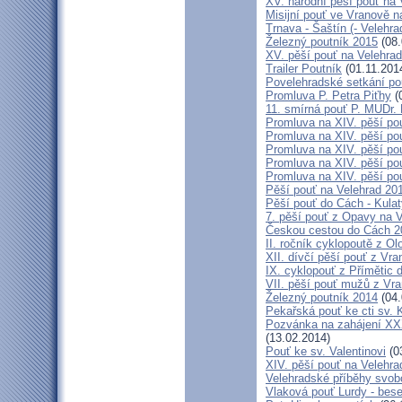
XV. národní pěší pouť na 
Misijní pouť ve Vranově n
Trnava - Šaštín (- Velehra
Železný poutník 2015
(08.
XV. pěší pouť na Velehrad
Trailer Poutník
(01.11.201
Povelehradské setkání po
Promluva P. Petra Piťhy
(
11. smírná pouť P. MUDr.
Promluva na XIV. pěší pou
Promluva na XIV. pěší pou
Promluva na XIV. pěší pou
Promluva na XIV. pěší pou
Promluva na XIV. pěší pou
Pěší pouť na Velehrad 201
Pěší pouť do Cách - Kulat
7. pěší pouť z Opavy na 
Českou cestou do Cách 
II. ročník cyklopoutě z 
XII. dívčí pěší pouť z Vr
IX. cyklopouť z Přímětic 
VII. pěší pouť mužů z Vra
Železný poutník 2014
(04.
Pekařská pouť ke cti sv.
Pozvánka na zahájení XXXI
(13.02.2014)
Pouť ke sv. Valentinovi
(0
XIV. pěší pouť na Velehra
Velehradské příběhy svob
Vlaková pouť Lurdy - bes