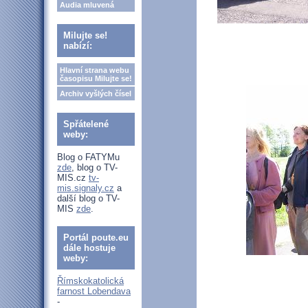
Audia mluvená
Milujte se!
nabízí:
Hlavní strana webu
časopisu Milujte se!
Archiv vyšlých čísel
Spřátelené
weby:
Blog o FATYMu
zde
, blog o TV-
MIS.cz
tv-
mis.signaly.cz
a
další blog o TV-
MIS
zde
.
Portál poute.eu
dále hostuje
weby:
Římskokatolická
farnost Lobendava
-