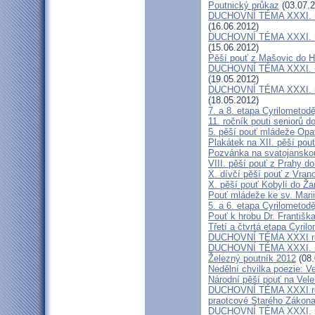
Poutnický průkaz
(03.07.2
DUCHOVNÍ TÉMA XXXI. roč
(16.06.2012)
DUCHOVNÍ TÉMA XXXI. roč
(15.06.2012)
Pěší pouť z Mašovic do 
DUCHOVNÍ TÉMA XXXI. roč
(19.05.2012)
DUCHOVNÍ TÉMA XXXI. roč
(18.05.2012)
7. a 8. etapa Cyrilometod
11. ročník pouti seniorů d
5. pěší pouť mládeže Opa
Plakátek na XII. pěší pou
Pozvánka na svatojanskou
VIII. pěší pouť z Prahy d
X. dívčí pěší pouť z Vran
X. pěší pouť Kobylí do Ža
Pouť mládeže ke sv. Marii
5. a 6. etapa Cyrilometod
Pouť k hrobu Dr. Františ
Třetí a čtvrtá etapa Cyril
DUCHOVNÍ TÉMA XXXI roč
DUCHOVNÍ TÉMA XXXI. ro
Železný poutník 2012
(08.
Nedělní chvilka poezie: 
Národní pěší pouť na Vel
DUCHOVNÍ TÉMA XXXI ročn
praotcové Starého Zákon
DUCHOVNÍ TÉMA XXXI. roč