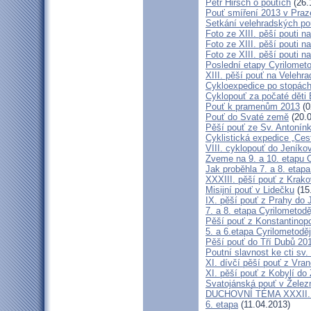
Petr Hirsch o poutích
(26.
Pouť smíření 2013 v Praz
Setkání velehradských po
Foto ze XIII. pěší pouti na
Foto ze XIII. pěší pouti na
Foto ze XIII. pěší pouti na
Poslední etapy Cyrilometo
XIII. pěší pouť na Velehra
Cykloexpedice po stopách 
Cyklopouť za počaté děti 
Pouť k pramenům 2013
(0
Pouť do Svaté země
(20.0
Pěší pouť ze Sv. Antonín
Cyklistická expedice „Ces
VIII. cyklopouť do Jeníko
Zveme na 9. a 10. etapu C
Jak proběhla 7. a 8. etap
XXXIII. pěší pouť z Kra
Misijní pouť v Lidečku
(15
IX. pěší pouť z Prahy do 
7. a 8. etapa Cyrilometodě
Pěší pouť z Konstantinopo
5. a 6.etapa Cyrilometodě
Pěší pouť do Tří Dubů 20
Poutní slavnost ke cti sv.
XI. dívčí pěší pouť z Vra
XI. pěší pouť z Kobylí do
Svatojánská pouť v Žele
DUCHOVNÍ TÉMA XXXII. roč
6. etapa
(11.04.2013)