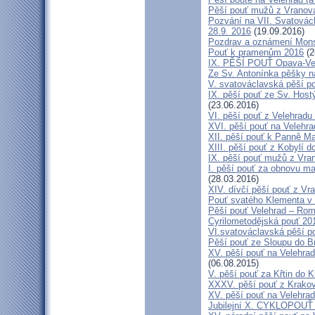
Pěší pouť mužů z Vranova 
Pozvání na VII. Svatovácl
28.9. 2016
(19.09.2016)
Pozdrav a oznámení Mon
Pouť k pramenům 2016
(2
IX. PĚŠÍ POUŤ Opava-Ve
Ze Sv. Antonínka pěšky n
V. svatováclavská pěší p
IX. pěší pouť ze Sv. Host
(23.06.2016)
VI. pěší pouť z Velehrad
XVI. pěší pouť na Velehra
XII. pěší pouť k Panně Ma
XIII. pěší pouť z Kobylí d
IX. pěší pouť mužů z Vran
I. pěší pouť za obnovu ma
(28.03.2016)
XIV. dívčí pěší pouť z Vr
Pouť svatého Klementa v 
Pěší pouť Velehrad – Rom
Cyrilometodějská pouť 20
VI.svatováclavská pěší p
Pěší pouť ze Sloupu do B
XV. pěší pouť na Velehrad
(06.08.2015)
V. pěší pouť za Křtin do K
XXXV. pěší pouť z Krako
XV. pěší pouť na Velehrad
Jubilejní X. CYKLOPOUŤ 