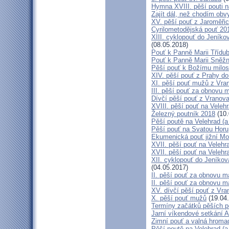
Hymna XVIII. pěší pouti n
Zajít dál, než chodím obv
XV. pěší pouť z Jaroměř
Cyrilometodějská pouť 201
XIII. cyklopouť do Jeníko
(08.05.2018)
Pouť k Panně Marii Třídu
Pouť k Panně Marii Sněž
Pěší pouť k Božímu milos
XIV. pěší pouť z Prahy d
XI. pěší pouť mužů z Vran
III. pěší pouť za obnovu m
Dívčí pěší pouť z Vranova
XVIII. pěší pouť na Veleh
Železný poutník 2018
(10.
Pěší poutě na Velehrad (a 
Pěší pouť na Svatou Horu
Ekumenická pouť jižní M
XVII. pěší pouť na Velehra
XVII. pěší pouť na Velehr
XII. cyklopouť do Jeníkov
(04.05.2017)
II. pěší pouť za obnovu ma
II. pěší pouť za obnovu m
XV. dívčí pěší pouť z Vra
X. pěší pouť mužů
(19.04
Termíny začátků pěších po
Jarní víkendové setkání A
Zimní pouť a valná hroma
Pěší poutě na Velehrad (a 