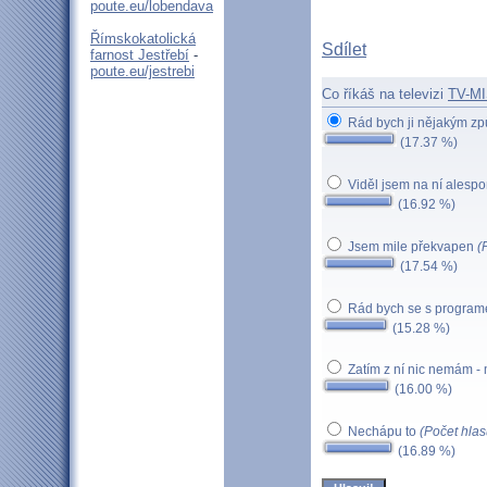
poute.eu/lobendava
Římskokatolická
Sdílet
farnost Jestřebí
-
poute.eu/jestrebi
Co říkáš na televizi
TV-MI
Rád bych ji nějakým z
(17.37 %)
Viděl jsem na ní alespo
(16.92 %)
Jsem mile překvapen
(
(17.54 %)
Rád bych se s program
(15.28 %)
Zatím z ní nic nemám -
(16.00 %)
Nechápu to
(Počet hlas
(16.89 %)