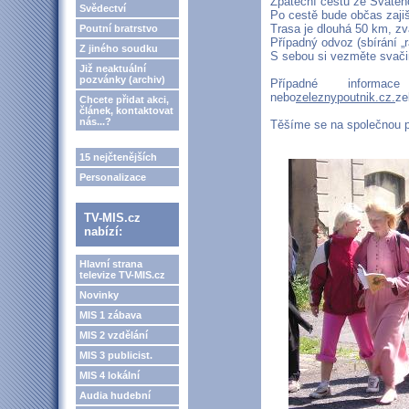
Zpáteční cestu ze Svatéh
Svědectví
Po cestě bude občas zajiš
Trasa je dlouhá 50 km, z
Poutní bratrstvo
Případný odvoz (sbírání „
Z jiného soudku
S sebou si vezměte svačin
Již neaktuální
pozvánky (archiv)
Případné infor
nebo
zeleznypoutnik.cz.
ze
Chcete přidat akci,
článek, kontaktovat
nás...?
Těšíme se na společnou p
15 nejčtenějších
Personalizace
TV-MIS.cz
nabízí:
Hlavní strana
televize TV-MIS.cz
Novinky
MIS 1 zábava
MIS 2 vzdělání
MIS 3 publicist.
MIS 4 lokální
Audia hudební