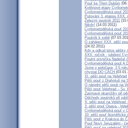
Pouť ke Třem Dubům
(06.
Květnové etapy Cyrilomet
Cyrilometodějská pouť 201
Putování 3. etapou XXX.
Železný poutník 2011
(15.
Nikdy!
(14.03.2011)
Cyrilometodějská pouť 2011
Cyrilometodějská pouť 2011
Poutník k sobě
(07.03.201
O zahájení XXX. pěší pout
(24.02.2011)
Kdy a odkud letos pěšky 
XXX. ročník - jubilejní Cy
Poutní písnička Nadešel 
Cyrilometodějská pouť A.
Jsme v poločase, 3,5 roku
chystat DO CÁCH
(03.01.
XI. pěší pouť na Velehrad
Pěší pouť z Drahotuš na 
O národní pěší pouti na V
Pěší pouť Velehrad – Sv.
Zajímavé okamžiky při pěš
Odchody poutníků při jubil
X. pěší pouť na Velehrad 
3. pěší pouť Opava - Vel
Cyrilometodějská pouť v 
10. pěší pouť litoměřické
Pěší pouť z Krakova do 
Pouť Nový Jeruzalém - če
Pěší pouť na velehrad 20