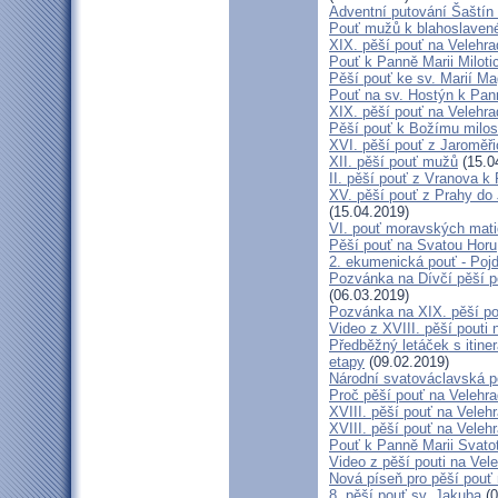
Adventní putování Šaštín 
Pouť mužů k blahoslave
XIX. pěší pouť na Velehra
Pouť k Panně Marii Miloti
Pěší pouť ke sv. Marií Ma
Pouť na sv. Hostýn k Pan
XIX. pěší pouť na Velehra
Pěší pouť k Božímu milos
XVI. pěší pouť z Jaroměř
XII. pěší pouť mužů
(15.0
II. pěší pouť z Vranova k
XV. pěší pouť z Prahy do
(15.04.2019)
VI. pouť moravských mat
Pěší pouť na Svatou Horu
2. ekumenická pouť - Poj
Pozvánka na Dívčí pěší p
(06.03.2019)
Pozvánka na XIX. pěší po
Video z XVIII. pěší pouti 
Předběžný letáček s itine
etapy
(09.02.2019)
Národní svatováclavská p
Proč pěší pouť na Velehr
XVIII. pěší pouť na Veleh
XVIII. pěší pouť na Velehr
Pouť k Panně Marii Svato
Video z pěší pouti na Vel
Nová píseň pro pěší pouť 
8. pěší pouť sv. Jakuba
(0