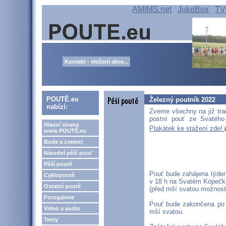
AMIMS.net
JukeBox
TV
Kontakt - vložení akce...
POUTĚ.eu
Železný poutník 2022
nabízí:
Zveme všechny na již tra
postní pouť ze Svatéh
Hlavní strana
Plakátek ke stažení zde!
www.POUTĚ.eu
Bude a zveme!
Národní pěší pouť
Pěší poutě
Pouť bude zahájena týden
Cyklopoutě
v 18 h na Svatém Kopečk
Ostatní poutě
(před mší svatou možnost 
Fotogalerie
Pouť bude zakončena po 
Video a audio
mší svatou.
Texty