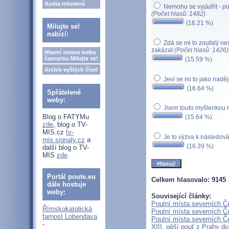
Audia mluvená
Nemohu se vyjádřit - po
(Počet hlasů: 1482)
(16.21 %)
Milujte se!
nabízí:
Zdá se mi to zoufalý nes
zakázat
(Počet hlasů: 1426)
Hlavní strana webu
časopisu Milujte se!
(15.59 %)
Archiv vyšlých čísel
Jeví se mi to jako nad
(16.64 %)
Spřátelené
weby:
Jsem touto myšlenkou
Blog o FATYMu
(15.64 %)
zde
, blog o TV-
MIS.cz
tv-
Je to výzva k následov
mis.signaly.cz
a
(16.39 %)
další blog o TV-
MIS
zde
.
Portál poute.eu
Celkem hlasovalo: 9145
dále hostuje
weby:
Související články:
Poutní místa severních Če
Římskokatolická
Poutní místa severních Č
farnost Lobendava
Poutní místa severních Č
-
XIII. pěší pouť z Prahy d