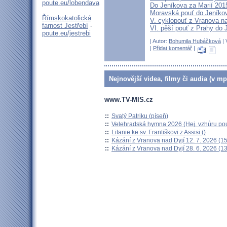
poute.eu/lobendava
Do Jeníkova za Marií 201
Moravská pouť do Jeníko
Římskokatolická
V. cyklopouť z Vranova n
farnost Jestřebí
-
VI. pěší pouť z Prahy do 
poute.eu/jestrebi
| Autor:
Bohumila Hubáčková
| 
|
Přidat komentář
|
Nejnovější videa, filmy či audia (v mp
www.TV-MIS.cz
::
Svatý Patriku (píseň)
::
Velehradská hymna 2026 (Hej, vzhůru pou
::
Litanie ke sv. Františkovi z Assisi ()
::
Kázání z Vranova nad Dyjí 12. 7. 2026 (15
::
Kázání z Vranova nad Dyjí 28. 6. 2026 (13