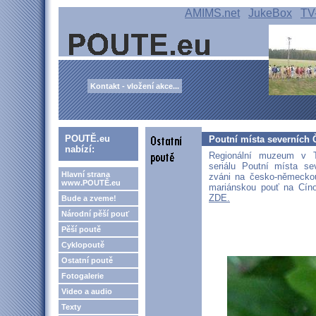
AMIMS.net
JukeBox
TV
Kontakt - vložení akce...
POUTĚ.eu
Poutní místa severních 
nabízí:
Regionální muzeum v Tep
seriálu Poutní místa se
Hlavní strana
zváni na česko-německou
www.POUTĚ.eu
mariánskou pouť na Cín
ZDE.
Bude a zveme!
Národní pěší pouť
Pěší poutě
Cyklopoutě
Ostatní poutě
Fotogalerie
Video a audio
Texty