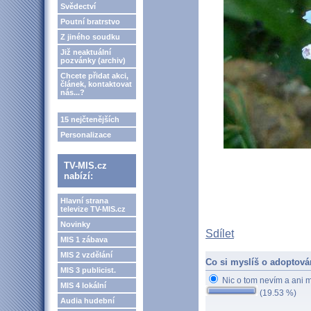
Svědectví
Poutní bratrstvo
Z jiného soudku
Již neaktuální
pozvánky (archiv)
Chcete přidat akci,
článek, kontaktovat
nás...?
15 nejčtenějších
Personalizace
TV-MIS.cz
nabízí:
Hlavní strana
televize TV-MIS.cz
Novinky
Sdílet
MIS 1 zábava
MIS 2 vzdělání
Co si myslíš o adoptová
MIS 3 publicist.
Nic o tom nevím a ani 
MIS 4 lokální
(19.53 %)
Audia hudební