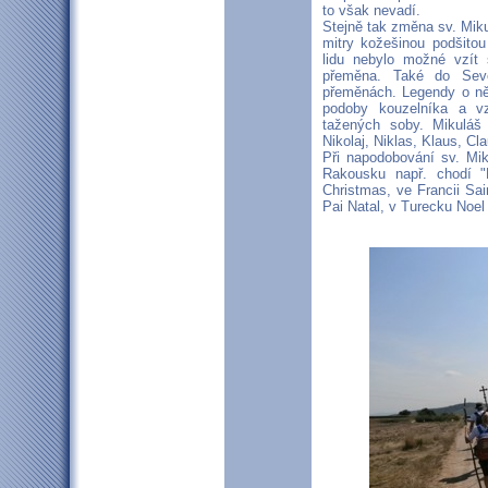
to však nevadí.
Stejně tak změna sv. Mi
mitry kožešinou podšito
lidu nebylo možné vzít 
přeměna. Také do Seve
přeměnách. Legendy o něm
podoby kouzelníka a vz
tažených soby. Mikuláš
Nikolaj, Niklas, Klaus, Cla
Při napodobování sv. Mi
Rakousku např. chodí "
Christmas, ve Francii Sai
Pai Natal, v Turecku Noe