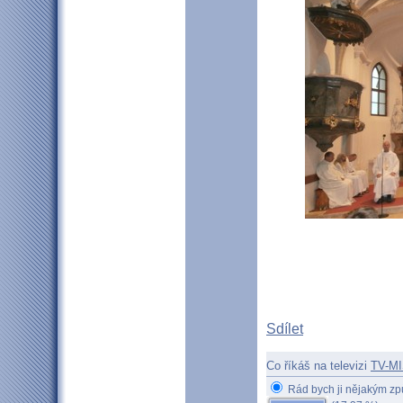
Sdílet
Co říkáš na televizi
TV-MI
Rád bych ji nějakým z