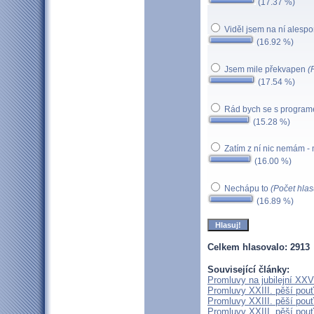
(17.37 %)
Viděl jsem na ní alespo
(16.92 %)
Jsem mile překvapen
(
(17.54 %)
Rád bych se s program
(15.28 %)
Zatím z ní nic nemám -
(16.00 %)
Nechápu to
(Počet hlas
(16.89 %)
Celkem hlasovalo: 2913
Související články:
Promluvy na jubilejní XXV.
Promluvy XXIII. pěší pouť
Promluvy XXIII. pěší pouť
Promluvy XXIII. pěší pouť