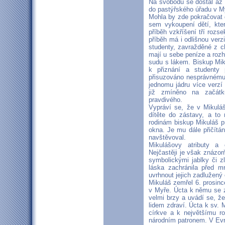
Na svobodu se dostal až 
do pastýřského úřadu v M
Mohla by zde pokračovat d
sem vykoupení dětí, kte
příběh vzkříšení tří rozse
příběh má i odlišnou verzi
studenty, zavražděné z ch
mají u sebe peníze a rozho
sudu s lákem. Biskup Mik
k přiznání a studenty 
přisuzováno nesprávnému
jednomu jádru více verzí 
již zmíněno na začátk
pravdivého.
Vypráví se, že v Mikulá
dítěte do zástavy, a to
rodinám biskup Mikuláš 
okna. Je mu dále přičítán
navštěvoval.
Mikulášovy atributy a 
Nejčastěji je však znázo
symbolickými jablky či z
láska zachránila před m
uvrhnout jejich zadlužený 
Mikuláš zemřel 6. prosince
v Myře. Úcta k němu se z
velmi brzy a uvádí se, ž
lidem zdraví. Úcta k sv. M
církve a k největšímu ro
národním patronem. V Evro