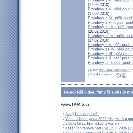
Promluvy z X. pěší pouti n
(17.08.2010)
Promluvy z X. pěší pouti 
(17.08.2010)
Promluvy z IX. pěší pouti
Promluvy z VIII. pěší pou
Promluvy ze VII. pěší po
(18.02.2010)
Promluvy ze VI. pěší pout
(17.02.2010)
Promluvy z V. pěší pouti n
Promluvy ze IV. pěší pout
Promluvy z III. pěší pouti
Promluvy z II. pěší pouti
Promluvy při I. pěší pout
| Autor:
Bohumila Hubáčková
| 
|
Přidat komentář
|
Nejnovější videa, filmy či audia (v mp
www.TV-MIS.cz
::
Svatý Patriku (píseň)
::
Velehradská hymna 2026 (Hej, vzhůru pou
::
Litanie ke sv. Františkovi z Assisi ()
::
Kázání z Vranova nad Dyjí 12. 7. 2026 (15