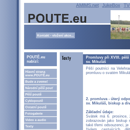
AMIMS.net
JukeBox
TV
Kontakt - vložení akce...
POUTĚ.eu
Promluvy při XVIII. pěší
nabízí:
sv. Mikuláš
Pěší poutníci na Velehra
Hlavní strana
promluvu o svatém Mikulá
www.POUTĚ.eu
Bude a zveme!
Národní pěší pouť
Pěší poutě
2. promluva - úterý odp
Cyklopoutě
sv. Mikuláš, biskup a di
Ostatní poutě
Základní údaje:
Fotogalerie
Svátek má 6. prosince, ž
Video a audio
zobrazován jako biskup 
také třemi odsouzenci, je
Texty
živlem, cestujících, d