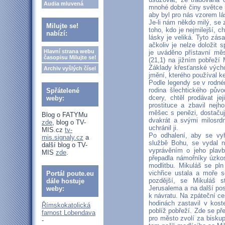
Audia mluvená
mnohé dobré činy světce 
aby byl pro nás vzorem lá
Je-li nám někdo milý, s
Milujte se!
toho, kdo je nejmilejší,
nabízí:
lásky je veliká. Tyto zás
ačkoliv je nelze doložit
Hlavní strana webu
je uváděno přístavní mě
časopisu Milujte se!
(21,1) na jižním pobřež
Základy křesťanské výchov
Archiv vyšlých čísel
jmění, kterého používal k
Podle legendy se v rodn
rodina šlechtického pův
Spřátelené
dcery, chtěl prodávat je
weby:
prostituce a zbavil nej
měšec s penězi, dostačují
Blog o FATYMu
dvakrát a svými milosrdn
zde
, blog o TV-
uchránil ji.
MIS.cz
tv-
Po odhalení, aby se vy
mis.signaly.cz
a
službě Bohu, se vydal n
další blog o TV-
vyprávěním o jeho plavb
MIS
zde
.
přepadla námořníky úzkos
modlitbu. Mikuláš se pl
vichřice ustala a moře s
Portál poute.eu
pozdější, se Mikuláš 
dále hostuje
Jerusalema a na další posv
weby:
k návratu. Na zpáteční ce
hodinách zastavil v kos
Římskokatolická
poblíž pobřeží. Zde se př
farnost Lobendava
pro město zvolí za bisku
-