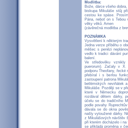
Modlitba:
Bože, dárce všeho dobra,
biskupa Mikuláše stůj 
cestou ke spáse. Prosí
Pána, neboť on s Tebou v
věky věků. Amen
(závěrečná modlitba z bre
POZNÁMKA
Vysvětlení k některým tra
Jedna verze příběhu o obd
měšec s penězi neplánov
vedlo k tradici dávání p
balení.
Ve středověku vznikly 
puerorum). Začaly v X. 
podporu Theofany, řecké 
přebíral i s berlou fun
zastoupení patrona Mikuláš
betlémských neviňátek a 
Mikuláše. Později se v pře
které v Německu doprov
rozdával dětem dárky, p
účelu se do tradičního M
podle povahy Ruprechtův 
dávala se do okna pověs
našly vytoužené dárky. N
z Mikulášových návštěv 
při kterém docházelo i na
se přikládá proměna v čer