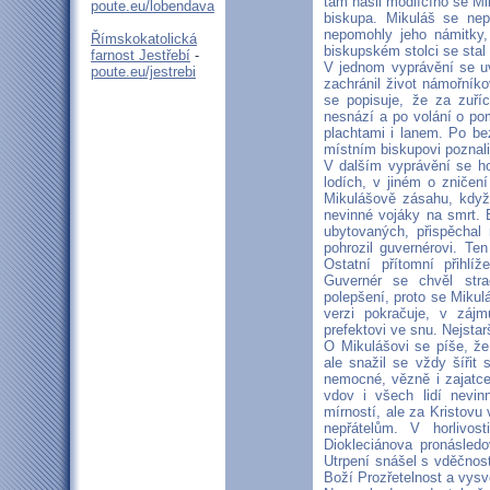
tam našli modlícího se Miku
poute.eu/lobendava
biskupa. Mikuláš se ne
nepomohly jeho námitky,
Římskokatolická
biskupském stolci se stal
farnost Jestřebí
-
V jednom vyprávění se uv
poute.eu/jestrebi
zachránil život námořníko
se popisuje, že za zuří
nesnází a po volání o po
plachtami i lanem. Po be
místním biskupovi poznal
V dalším vyprávění se h
lodích, v jiném o zničen
Mikulášově zásahu, když
nevinné vojáky na smrt. 
ubytovaných, přispěchal
pohrozil guvernérovi. Ten
Ostatní přítomní přihlí
Guvernér se chvěl stra
polepšení, proto se Mikulá
verzi pokračuje, v zájm
prefektovi ve snu. Nejstar
O Mikulášovi se píše, že
ale snažil se vždy šířit
nemocné, vězně i zajatce.
vdov i všech lidí nevin
mírností, ale za Kristovu 
nepřátelům. V horlivos
Diokleciánova pronásled
Utrpení snášel s vděčnos
Boží Prozřetelnost a vysvě