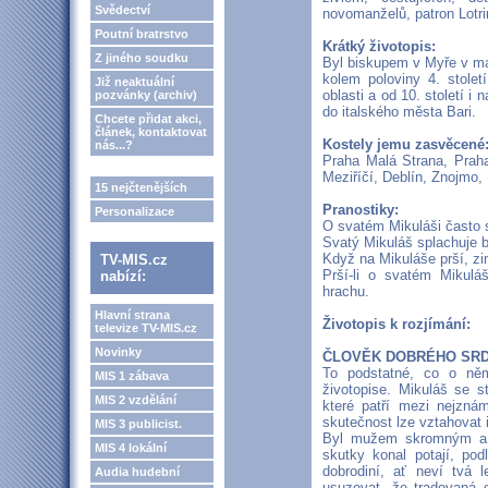
Svědectví
novomanželů, patron Lotri
Poutní bratrstvo
Krátký životopis:
Z jiného soudku
Byl biskupem v Myře v ma
kolem poloviny 4. stolet
Již neaktuální
oblasti a od 10. století i
pozvánky (archiv)
do italského města Bari.
Chcete přidat akci,
článek, kontaktovat
Kostely jemu zasvěcené
nás...?
Praha Malá Strana, Prah
Meziříčí, Deblín, Znojmo,
15 nejčtenějších
Pranostiky:
Personalizace
O svatém Mikuláši často 
Svatý Mikuláš splachuje b
Když na Mikuláše prší, zi
TV-MIS.cz
Prší-li o svatém Mikulá
nabízí:
hrachu.
Hlavní strana
Životopis k rozjímání:
televize TV-MIS.cz
Novinky
ČLOVĚK DOBRÉHO SR
To podstatné, co o ně
MIS 1 zábava
životopise. Mikuláš se s
MIS 2 vzdělání
které patří mezi nejzná
skutečnost lze vztahovat 
MIS 3 publicist.
Byl mužem skromným a 
MIS 4 lokální
skutky konal potají, po
dobrodiní, ať neví tvá 
Audia hudební
usuzovat, že tradovaná d