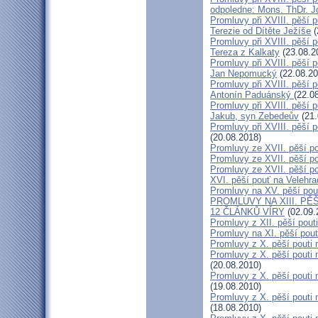
odpoledne: Mons. ThDr. 
Promluvy při XVIII. pěší p
Terezie od Dítěte Ježíše
(
Promluvy při XVIII. pěší p
Tereza z Kalkaty
(23.08.2
Promluvy při XVIII. pěší p
Jan Nepomucký
(22.08.20
Promluvy při XVIII. pěší p
Antonín Paduánský
(22.0
Promluvy při XVIII. pěší p
Jakub, syn Zebedeův
(21.
Promluvy při XVIII. pěší p
(20.08.2018)
Promluvy ze XVII. pěší po
Promluvy ze XVII. pěší po
Promluvy ze XVII. pěší po
XVI. pěší pouť na Velehra
Promluvy na XV. pěší pout
PROMLUVY NA XIII. PĚŠ
12 ČLÁNKŮ VÍRY
(02.09.
Promluvy z XII. pěší pout
Promluvy na XI. pěší pouť
Promluvy z X. pěší pouti 
Promluvy z X. pěší pouti n
(20.08.2010)
Promluvy z X. pěší pouti n
(19.08.2010)
Promluvy z X. pěší pouti n
(18.08.2010)