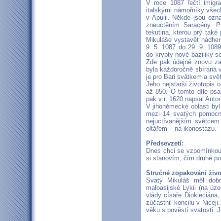
V roce 1087 řečtí imigra
italskými námořníky všech
v Apulii. Někde jsou ozn
zneuctěním Saracény. Př
tekutina, kterou prý také 
Mikuláše vystavět nádher
9. 5. 1087 do 29. 9. 108
do krypty nové baziliky se
Zde pak údajně znovu zača
byla každoročně sbírána v
je pro Bari svátkem a svě
Jeho nejstarší životopis 
až 850. O tomto díle psal
pak v r. 1620 napsal Anto
V jihoněmecké oblasti by
mezi 14 svatých pomocn
nejuctívanějším světce
oltářem – na ikonostázu.
Předsevzetí:
Dnes chci se vzpomínkou n
si stanovím, čím druhé p
Stručné zopakování živo
Svatý Mikuláš měl dob
maloasijské Lykii (na úz
vlády císaře Diokleciána,
zúčastnil koncilu v Nice
věku s pověstí svatosti. 