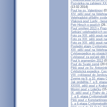
Pozvánka na zahájení XXXI
(13.02.2014)
Pouť ke sv. Valentinovi
(0
XIV. pěší pouť na Velehra
Velehradské příběhy svob
Vlaková pouť Lurdy - bes
Petr Hirsch o poutích
(26.
Pouť smíření 2013 v Praz
Setkání velehradských po
Foto ze XIII. pěší pouti na
Foto ze XIII. pěší pouti na
Foto ze XIII. pěší pouti na
Poslední etapy Cyrilometo
XIII. pěší pouť na Velehra
Cykloexpedice po stopách 
Cyklopouť za počaté děti 
Pouť k pramenům 2013
(0
Pouť do Svaté země
(20.0
Pěší pouť ze Sv. Antonín
Cyklistická expedice „Ces
VIII. cyklopouť do Jeníko
Zveme na 9. a 10. etapu C
Jak proběhla 7. a 8. etap
XXXIII. pěší pouť z Kra
Misijní pouť v Lidečku
(15
IX. pěší pouť z Prahy do 
7. a 8. etapa Cyrilometodě
Pěší pouť z Konstantinopo
5. a 6.etapa Cyrilometodě