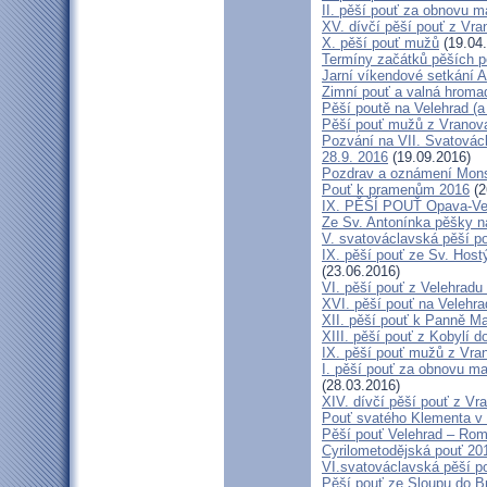
II. pěší pouť za obnovu m
XV. dívčí pěší pouť z Vra
X. pěší pouť mužů
(19.04
Termíny začátků pěších po
Jarní víkendové setkání A
Zimní pouť a valná hroma
Pěší poutě na Velehrad (a 
Pěší pouť mužů z Vranova 
Pozvání na VII. Svatovácl
28.9. 2016
(19.09.2016)
Pozdrav a oznámení Mon
Pouť k pramenům 2016
(2
IX. PĚŠÍ POUŤ Opava-Ve
Ze Sv. Antonínka pěšky n
V. svatováclavská pěší p
IX. pěší pouť ze Sv. Host
(23.06.2016)
VI. pěší pouť z Velehrad
XVI. pěší pouť na Velehra
XII. pěší pouť k Panně Ma
XIII. pěší pouť z Kobylí d
IX. pěší pouť mužů z Vran
I. pěší pouť za obnovu ma
(28.03.2016)
XIV. dívčí pěší pouť z Vr
Pouť svatého Klementa v 
Pěší pouť Velehrad – Rom
Cyrilometodějská pouť 20
VI.svatováclavská pěší p
Pěší pouť ze Sloupu do B