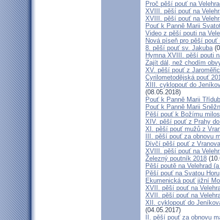
Proč pěší pouť na Velehr
XVIII. pěší pouť na Veleh
XVIII. pěší pouť na Velehr
Pouť k Panně Marii Svato
Video z pěší pouti na Vel
Nová píseň pro pěší pouť 
8. pěší pouť sv. Jakuba
(0
Hymna XVIII. pěší pouti n
Zajít dál, než chodím obv
XV. pěší pouť z Jaroměř
Cyrilometodějská pouť 201
XIII. cyklopouť do Jeníko
(08.05.2018)
Pouť k Panně Marii Třídu
Pouť k Panně Marii Sněž
Pěší pouť k Božímu milos
XIV. pěší pouť z Prahy d
XI. pěší pouť mužů z Vran
III. pěší pouť za obnovu m
Dívčí pěší pouť z Vranova
XVIII. pěší pouť na Veleh
Železný poutník 2018
(10.
Pěší poutě na Velehrad (a 
Pěší pouť na Svatou Horu
Ekumenická pouť jižní M
XVII. pěší pouť na Velehra
XVII. pěší pouť na Velehr
XII. cyklopouť do Jeníkov
(04.05.2017)
II. pěší pouť za obnovu ma