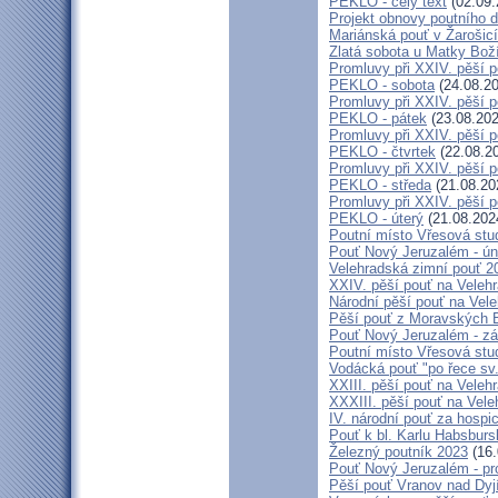
PEKLO - celý text
(02.09.
Projekt obnovy poutního 
Mariánská pouť v Žarošic
Zlatá sobota u Matky Bož
Promluvy při XXIV. pěší 
PEKLO - sobota
(24.08.20
Promluvy při XXIV. pěší 
PEKLO - pátek
(23.08.202
Promluvy při XXIV. pěší 
PEKLO - čtvrtek
(22.08.2
Promluvy při XXIV. pěší 
PEKLO - středa
(21.08.20
Promluvy při XXIV. pěší 
PEKLO - úterý
(21.08.202
Poutní místo Vřesová st
Pouť Nový Jeruzalém - ún
Velehradská zimní pouť 2
XXIV. pěší pouť na Velehr
Národní pěší pouť na Veleh
Pěší pouť z Moravských B
Pouť Nový Jeruzalém - zá
Poutní místo Vřesová st
Vodácká pouť "po řece sv
XXIII. pěší pouť na Veleh
XXXIII. pěší pouť na Vele
IV. národní pouť za hospi
Pouť k bl. Karlu Habsburs
Železný poutník 2023
(16.
Pouť Nový Jeruzalém - pr
Pěší pouť Vranov nad Dyj