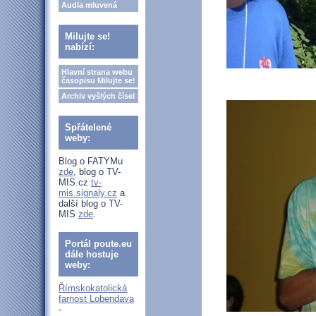
Audia mluvená
Milujte se!
nabízí:
Hlavní strana webu
časopisu Milujte se!
Archiv vyšlých čísel
Spřátelené
weby:
Blog o FATYMu
zde
, blog o TV-
MIS.cz
tv-
mis.signaly.cz
a
další blog o TV-
MIS
zde
.
Portál poute.eu
dále hostuje
weby:
Římskokatolická
farnost Lobendava
-