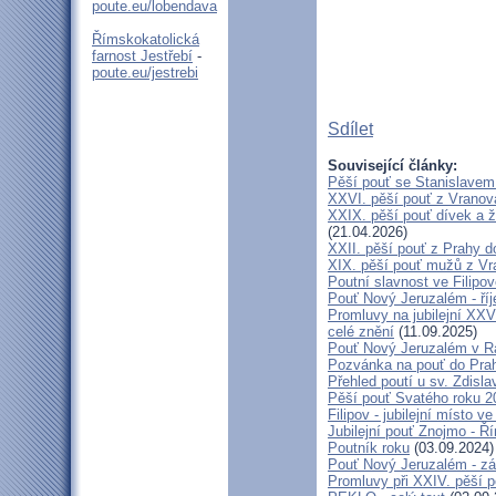
poute.eu/lobendava
Římskokatolická
farnost Jestřebí
-
poute.eu/jestrebi
Sdílet
Související články:
Pěší pouť se Stanislavem
XXVI. pěší pouť z Vranova
XXIX. pěší pouť dívek a ž
(21.04.2026)
XXII. pěší pouť z Prahy 
XIX. pěší pouť mužů z Vr
Poutní slavnost ve Filipo
Pouť Nový Jeruzalém - ří
Promluvy na jubilejní XXV
celé znění
(11.09.2025)
Pouť Nový Jeruzalém v Ra
Pozvánka na pouť do Pra
Přehled poutí u sv. Zdisl
Pěší pouť Svatého roku 2
Filipov - jubilejní místo 
Jubilejní pouť Znojmo - 
Poutník roku
(03.09.2024)
Pouť Nový Jeruzalém - zá
Promluvy při XXIV. pěší 