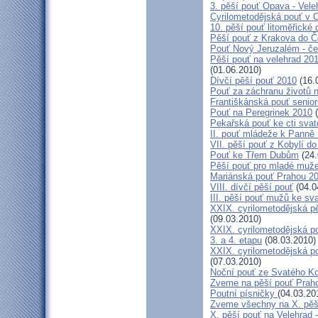
3. pěší pouť Opava - Vel
Cyrilometodějská pouť v 
10. pěší pouť litoměřické
Pěší pouť z Krakova do 
Pouť Nový Jeruzalém - če
Pěší pouť na velehrad 20
(01.06.2010)
Dívčí pěší pouť 2010
(16.
Pouť za záchranu životů 
Františkánská pouť senior
Pouť na Peregrinek 2010
(
Pekařská pouť ke cti sva
II. pouť mládeže k Panně 
VII. pěší pouť z Kobylí do
Pouť ke Třem Dubům
(24.
Pěší pouť pro mladé muže
Mariánská pouť Prahou 2
VIII. dívčí pěší pouť
(04.0
III. pěší pouť mužů ke sv
XXIX. cyrilometodějská pě
(09.03.2010)
XXIX. cyrilometodějská p
3. a 4. etapu
(08.03.2010)
XXIX. cyrilometodějská p
(07.03.2010)
Noční pouť ze Svatého K
Zveme na pěší pouť Pra
Poutní písničky
(04.03.20
Zveme všechny na X. pěší
X. pěší pouť na Velehrad 