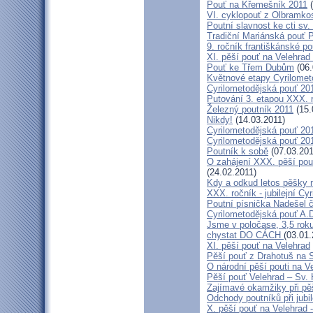
Pouť na Křemešník 2011
(
VI. cyklopouť z Olbramko
Poutní slavnost ke cti sv.
Tradiční Mariánská pouť P
9. ročník františkánské p
XI. pěší pouť na Velehrad
Pouť ke Třem Dubům
(06.
Květnové etapy Cyrilomet
Cyrilometodějská pouť 201
Putování 3. etapou XXX.
Železný poutník 2011
(15.
Nikdy!
(14.03.2011)
Cyrilometodějská pouť 2011
Cyrilometodějská pouť 2011
Poutník k sobě
(07.03.201
O zahájení XXX. pěší pout
(24.02.2011)
Kdy a odkud letos pěšky 
XXX. ročník - jubilejní Cy
Poutní písnička Nadešel 
Cyrilometodějská pouť A.
Jsme v poločase, 3,5 roku
chystat DO CÁCH
(03.01.
XI. pěší pouť na Velehrad
Pěší pouť z Drahotuš na 
O národní pěší pouti na V
Pěší pouť Velehrad – Sv.
Zajímavé okamžiky při pěš
Odchody poutníků při jubil
X. pěší pouť na Velehrad 