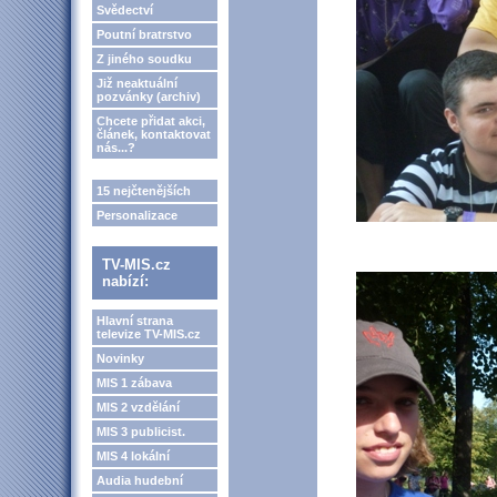
Svědectví
Poutní bratrstvo
Z jiného soudku
Již neaktuální
pozvánky (archiv)
Chcete přidat akci,
článek, kontaktovat
nás...?
15 nejčtenějších
Personalizace
TV-MIS.cz
nabízí:
Hlavní strana
televize TV-MIS.cz
Novinky
MIS 1 zábava
MIS 2 vzdělání
MIS 3 publicist.
MIS 4 lokální
Audia hudební