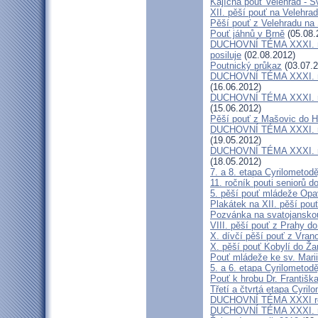
Kajícná pouť Velehrad - S
XII. pěší pouť na Velehra
Pěší pouť z Velehradu na
Pouť jáhnů v Brně
(05.08.
DUCHOVNÍ TÉMA XXXI. roč
posiluje
(02.08.2012)
Poutnický průkaz
(03.07.2
DUCHOVNÍ TÉMA XXXI. roč
(16.06.2012)
DUCHOVNÍ TÉMA XXXI. roč
(15.06.2012)
Pěší pouť z Mašovic do 
DUCHOVNÍ TÉMA XXXI. roč
(19.05.2012)
DUCHOVNÍ TÉMA XXXI. roč
(18.05.2012)
7. a 8. etapa Cyrilometod
11. ročník pouti seniorů d
5. pěší pouť mládeže Opa
Plakátek na XII. pěší pou
Pozvánka na svatojanskou
VIII. pěší pouť z Prahy d
X. dívčí pěší pouť z Vran
X. pěší pouť Kobylí do Ža
Pouť mládeže ke sv. Marii
5. a 6. etapa Cyrilometod
Pouť k hrobu Dr. Františ
Třetí a čtvrtá etapa Cyril
DUCHOVNÍ TÉMA XXXI roč
DUCHOVNÍ TÉMA XXXI. ro