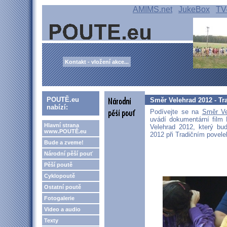
AMIMS.net
JukeBox
TV
Kontakt - vložení akce...
POUTĚ.eu
Směr Velehrad 2012 - Tra
nabízí:
Podívejte se na
Směr Ve
uvádí dokumentární film
Hlavní strana
Velehrad 2012, který bud
www.POUTĚ.eu
2012 při Tradičním povel
Bude a zveme!
Národní pěší pouť
Pěší poutě
Cyklopoutě
Ostatní poutě
Fotogalerie
Video a audio
Texty