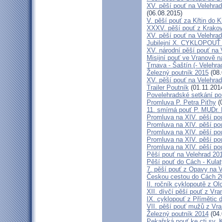
XV. pěší pouť na Velehrad
(06.08.2015)
V. pěší pouť za Křtin do K
XXXV. pěší pouť z Krako
XV. pěší pouť na Velehrad
Jubilejní X. CYKLOPOUŤ 
XV. národní pěší pouť na 
Misijní pouť ve Vranově n
Trnava - Šaštín (- Velehra
Železný poutník 2015
(08.
XV. pěší pouť na Velehrad
Trailer Poutník
(01.11.201
Povelehradské setkání po
Promluva P. Petra Piťhy
(
11. smírná pouť P. MUDr.
Promluva na XIV. pěší pou
Promluva na XIV. pěší pou
Promluva na XIV. pěší pou
Promluva na XIV. pěší pou
Promluva na XIV. pěší pou
Pěší pouť na Velehrad 201
Pěší pouť do Cách - Kulat
7. pěší pouť z Opavy na 
Českou cestou do Cách 
II. ročník cyklopoutě z 
XII. dívčí pěší pouť z Vr
IX. cyklopouť z Přímětic 
VII. pěší pouť mužů z Vra
Železný poutník 2014
(04.
Pekařská pouť ke cti sv.