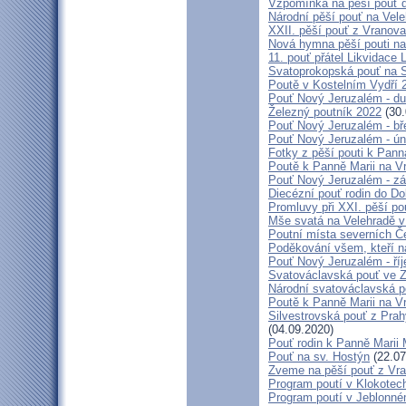
Vzpomínka na pěší pouť 
Národní pěší pouť na Vel
XXII. pěší pouť z Vranova
Nová hymna pěší pouti na
11. pouť přátel Likvidace 
Svatoprokopská pouť na 
Poutě v Kostelním Vydří 
Pouť Nový Jeruzalém - d
Železný poutník 2022
(30.
Pouť Nový Jeruzalém - bř
Pouť Nový Jeruzalém - ún
Fotky z pěší pouti k Pann
Poutě k Panně Marii na V
Pouť Nový Jeruzalém - zá
Diecézní pouť rodin do D
Promluvy při XXI. pěší po
Mše svatá na Velehradě v
Poutní místa severních Č
Poděkování všem, kteří n
Pouť Nový Jeruzalém - ří
Svatováclavská pouť ve 
Národní svatováclavská p
Poutě k Panně Marii na V
Silvestrovská pouť z Prah
(04.09.2020)
Pouť rodin k Panně Marii 
Pouť na sv. Hostýn
(22.07
Zveme na pěší pouť z Vra
Program poutí v Klokotec
Program poutí v Jeblonné