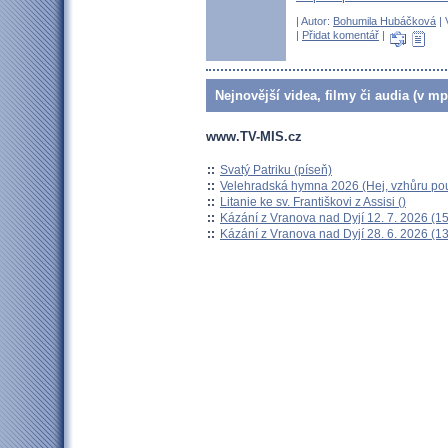
| Autor:
Bohumila Hubáčková
| 
|
Přidat komentář
|
Nejnovější videa, filmy či audia (v mp
www.TV-MIS.cz
::
Svatý Patriku (píseň)
::
Velehradská hymna 2026 (Hej, vzhůru pou
::
Litanie ke sv. Františkovi z Assisi ()
::
Kázání z Vranova nad Dyjí 12. 7. 2026 (15
::
Kázání z Vranova nad Dyjí 28. 6. 2026 (13