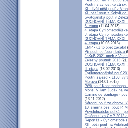
Pěší pouť do Tří Dubů 20
Poutní slavnost ke cti sv.
XI. dívčí pěší pouť z Vra
XI. pěší pouť z Kobylí do
Svatojánská pouť v Žele
DUCHOVNÍ TÉMA XXXII. roč
6. etapa
(11.04.2013)
4. etapa Cyrilometodějské
3. etapa Cyrilometodějské
DUCHOVNÍ TÉMA XXXII. roč
4. etapa
(10.03.2013)
CMP - už to opět začalo!
Při pouti potřebují kněze
(
JaKuB 2021 aneb z Veleh
Železný poutník 2013
(21.
DUCHOVNÍ TÉMA XXXII. roč
II. etapa
(16.02.2013)
Cyrilometodějská pouť 20
Poutní zájezd k 1150. výr
Moravu
(14.01.2013)
Pěší pouť Konstantinopol
Mons. Viliam Judák na Ve
Camino de Santiago - poví
(13.11.2012)
Národní pouť za obnovu k
10. smírná pěší pouť P. 
Povelehradské setkání po
Ohlédnutí za CMP 2012 a 
Reportáž - Cyrilometodějs
XII. pěší pouť na Velehrad