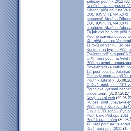
Železný poutník 2012
(08.
Nedělní chvilka poezie: 
Národní pěší pouť na Vel
DUCHOVNÍ TÉMA XXXI ročn
praotcové Starého Zákon
DUCHOVNÍ TÉMA XXXI. roč
praotcové Starého Zákon
Za jak dlouho bude pěší p
Pouť je oživená budoucno
XII. pěší pouť na Velehr
11 roků od vzniku CM pěš
Konkurz na hymnu Pěší po
Cyrilometodějská pouť A.D
O XI. pěší pouti na Vele
Pěší putování - organiza
Povelehradské setkání po
12. pěší pouť na Velehrad
Odchody poutníků při XI. 
Poutník křtinský
(05.08.20
O Dívčí pěší pouti 2011 v 
Poutnické vyznání neznabo
oppositorum
(31.07.2011)
Nový poutní web
(29.06.2
IV. pěší pouť Opava-Vele
Pěší pouť z Krakova do Č
Jubilejní 30. ročník Cyril
Pouť k sv. Prokopu 2011
(
Pouť k pramenům
(30.05.
XI. pěší pouť na Velehrad
Dívčí pěší pouť 2011
(18.