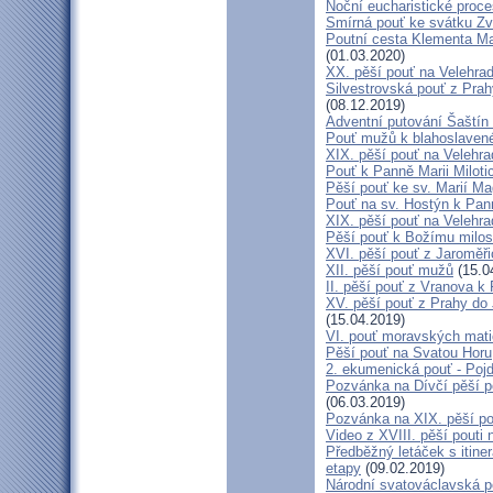
Noční eucharistické proc
Smírná pouť ke svátku Z
Poutní cesta Klementa Ma
(01.03.2020)
XX. pěší pouť na Velehr
Silvestrovská pouť z Prah
(08.12.2019)
Adventní putování Šaštín 
Pouť mužů k blahoslave
XIX. pěší pouť na Velehra
Pouť k Panně Marii Miloti
Pěší pouť ke sv. Marií Ma
Pouť na sv. Hostýn k Pan
XIX. pěší pouť na Velehra
Pěší pouť k Božímu milos
XVI. pěší pouť z Jaroměř
XII. pěší pouť mužů
(15.0
II. pěší pouť z Vranova k
XV. pěší pouť z Prahy do
(15.04.2019)
VI. pouť moravských mat
Pěší pouť na Svatou Horu
2. ekumenická pouť - Poj
Pozvánka na Dívčí pěší p
(06.03.2019)
Pozvánka na XIX. pěší po
Video z XVIII. pěší pouti 
Předběžný letáček s itine
etapy
(09.02.2019)
Národní svatováclavská p