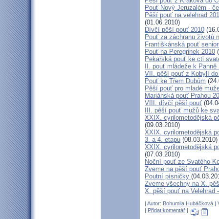
Pěší pouť z Krakova do 
Pouť Nový Jeruzalém - če
Pěší pouť na velehrad 20
(01.06.2010)
Dívčí pěší pouť 2010
(16.
Pouť za záchranu životů 
Františkánská pouť senior
Pouť na Peregrinek 2010
(
Pekařská pouť ke cti sva
II. pouť mládeže k Panně 
VII. pěší pouť z Kobylí do
Pouť ke Třem Dubům
(24.
Pěší pouť pro mladé muže
Mariánská pouť Prahou 2
VIII. dívčí pěší pouť
(04.0
III. pěší pouť mužů ke sv
XXIX. cyrilometodějská pě
(09.03.2010)
XXIX. cyrilometodějská p
3. a 4. etapu
(08.03.2010)
XXIX. cyrilometodějská p
(07.03.2010)
Noční pouť ze Svatého K
Zveme na pěší pouť Pra
Poutní písničky
(04.03.20
Zveme všechny na X. pěší
X. pěší pouť na Velehrad 
| Autor:
Bohumila Hubáčková
| 
|
Přidat komentář
|