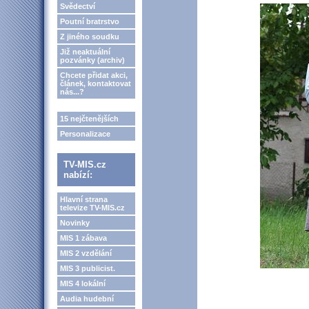
Svědectví
Poutní bratrstvo
Z jiného soudku
Již neaktuální
pozvánky (archiv)
Chcete přidat akci,
článek, kontaktovat
nás...?
15 nejčtenějších
Personalizace
TV-MIS.cz
nabízí:
Hlavní strana
televize TV-MIS.cz
Novinky
MIS 1 zábava
MIS 2 vzdělání
MIS 3 publicist.
MIS 4 lokální
Audia hudební