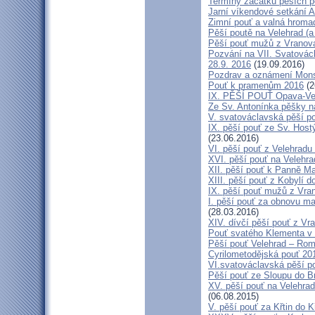
Termíny začátků pěších po
Jarní víkendové setkání A
Zimní pouť a valná hroma
Pěší poutě na Velehrad (a 
Pěší pouť mužů z Vranova 
Pozvání na VII. Svatovácl
28.9. 2016
(19.09.2016)
Pozdrav a oznámení Mon
Pouť k pramenům 2016
(2
IX. PĚŠÍ POUŤ Opava-Ve
Ze Sv. Antonínka pěšky n
V. svatováclavská pěší p
IX. pěší pouť ze Sv. Host
(23.06.2016)
VI. pěší pouť z Velehrad
XVI. pěší pouť na Velehra
XII. pěší pouť k Panně Ma
XIII. pěší pouť z Kobylí d
IX. pěší pouť mužů z Vran
I. pěší pouť za obnovu ma
(28.03.2016)
XIV. dívčí pěší pouť z Vr
Pouť svatého Klementa v 
Pěší pouť Velehrad – Rom
Cyrilometodějská pouť 20
VI.svatováclavská pěší p
Pěší pouť ze Sloupu do B
XV. pěší pouť na Velehrad
(06.08.2015)
V. pěší pouť za Křtin do K