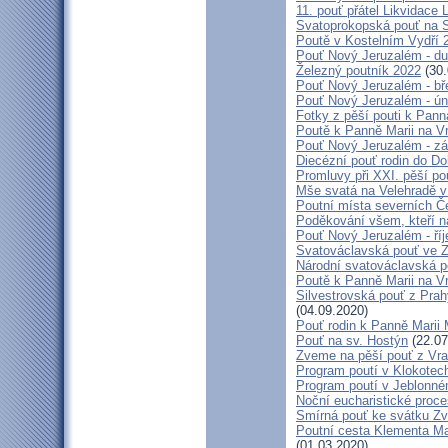
11. pouť přátel Likvidace 
Svatoprokopská pouť na 
Poutě v Kostelním Vydří 
Pouť Nový Jeruzalém - d
Železný poutník 2022
(30.
Pouť Nový Jeruzalém - bř
Pouť Nový Jeruzalém - ún
Fotky z pěší pouti k Pann
Poutě k Panně Marii na V
Pouť Nový Jeruzalém - zá
Diecézní pouť rodin do D
Promluvy při XXI. pěší po
Mše svatá na Velehradě v
Poutní místa severních Č
Poděkování všem, kteří n
Pouť Nový Jeruzalém - ří
Svatováclavská pouť ve 
Národní svatováclavská p
Poutě k Panně Marii na V
Silvestrovská pouť z Prah
(04.09.2020)
Pouť rodin k Panně Marii 
Pouť na sv. Hostýn
(22.07
Zveme na pěší pouť z Vra
Program poutí v Klokotec
Program poutí v Jeblonné
Noční eucharistické proc
Smírná pouť ke svátku Z
Poutní cesta Klementa Ma
(01.03.2020)