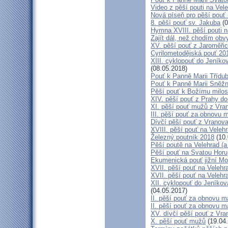
Video z pěší pouti na Vel
Nová píseň pro pěší pouť 
8. pěší pouť sv. Jakuba
(0
Hymna XVIII. pěší pouti n
Zajít dál, než chodím obv
XV. pěší pouť z Jaroměř
Cyrilometodějská pouť 201
XIII. cyklopouť do Jeníko
(08.05.2018)
Pouť k Panně Marii Třídu
Pouť k Panně Marii Sněž
Pěší pouť k Božímu milos
XIV. pěší pouť z Prahy d
XI. pěší pouť mužů z Vran
III. pěší pouť za obnovu m
Dívčí pěší pouť z Vranova
XVIII. pěší pouť na Veleh
Železný poutník 2018
(10.
Pěší poutě na Velehrad (a 
Pěší pouť na Svatou Horu
Ekumenická pouť jižní M
XVII. pěší pouť na Velehra
XVII. pěší pouť na Velehr
XII. cyklopouť do Jeníkov
(04.05.2017)
II. pěší pouť za obnovu ma
II. pěší pouť za obnovu m
XV. dívčí pěší pouť z Vra
X. pěší pouť mužů
(19.04