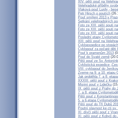
XIV. pěší pouť na Velehra
Velehradské příběhy svob
Vlaková pouť Lurdy - bes
Petr Hirsch o poutích
(26.
Pouť smíření 2013 v Praz
Setkání velehradských po
Foto ze XIII. pěší pouti na
Foto ze XIII. pěší pouti na
Foto ze XIII. pěší pouti na
Poslední etapy Cyrilometo
XIII. pěší pouť na Velehra
Cykloexpedice po stopách 
Cyklopouť za počaté děti 
Pouť k pramenům 2013
(0
Pouť do Svaté země
(20.0
Pěší pouť ze Sv. Antonín
Cyklistická expedice „Ces
VIII. cyklopouť do Jeníko
Zveme na 9. a 10. etapu C
Jak proběhla 7. a 8. etap
XXXIII. pěší pouť z Kra
Misijní pouť v Lidečku
(15
IX. pěší pouť z Prahy do 
7. a 8. etapa Cyrilometodě
Pěší pouť z Konstantinopo
5. a 6.etapa Cyrilometodě
Pěší pouť do Tří Dubů 20
Poutní slavnost ke cti sv.
XI. dívčí pěší pouť z Vra
XI. pěší pouť z Kobylí do