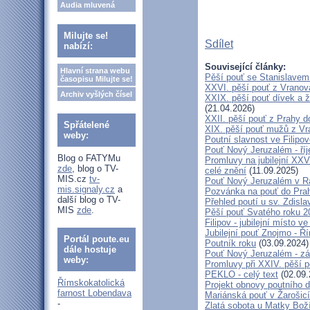
Audia mluvená
Milujte se!
Sdílet
nabízí:
Související články:
Hlavní strana webu
Pěší pouť se Stanislavem
časopisu Milujte se!
XXVI. pěší pouť z Vranova
Archiv vyšlých čísel
XXIX. pěší pouť dívek a ž
(21.04.2026)
XXII. pěší pouť z Prahy 
Spřátelené
XIX. pěší pouť mužů z Vr
weby:
Poutní slavnost ve Filipo
Pouť Nový Jeruzalém - ří
Blog o FATYMu
Promluvy na jubilejní XXV
zde
, blog o TV-
celé znění
(11.09.2025)
MIS.cz
tv-
Pouť Nový Jeruzalém v Ra
mis.signaly.cz
a
Pozvánka na pouť do Pra
další blog o TV-
Přehled poutí u sv. Zdisl
MIS
zde
.
Pěší pouť Svatého roku 2
Filipov - jubilejní místo 
Jubilejní pouť Znojmo - 
Portál poute.eu
Poutník roku
(03.09.2024)
dále hostuje
Pouť Nový Jeruzalém - zá
weby:
Promluvy při XXIV. pěší 
PEKLO - celý text
(02.09.
Římskokatolická
Projekt obnovy poutního 
farnost Lobendava
Mariánská pouť v Žarošic
-
Zlatá sobota u Matky Bož