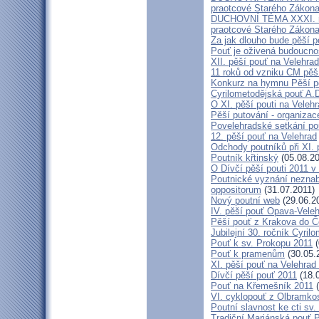
praotcové Starého Zákon
DUCHOVNÍ TÉMA XXXI. roč
praotcové Starého Zákon
Za jak dlouho bude pěší p
Pouť je oživená budoucno
XII. pěší pouť na Velehr
11 roků od vzniku CM pěš
Konkurz na hymnu Pěší po
Cyrilometodějská pouť A.D
O XI. pěší pouti na Vele
Pěší putování - organiza
Povelehradské setkání po
12. pěší pouť na Velehrad
Odchody poutníků při XI. 
Poutník křtinský
(05.08.20
O Dívčí pěší pouti 2011 v 
Poutnické vyznání neznabo
oppositorum
(31.07.2011)
Nový poutní web
(29.06.2
IV. pěší pouť Opava-Vele
Pěší pouť z Krakova do Č
Jubilejní 30. ročník Cyril
Pouť k sv. Prokopu 2011
(
Pouť k pramenům
(30.05.
XI. pěší pouť na Velehrad
Dívčí pěší pouť 2011
(18.
Pouť na Křemešník 2011
(
VI. cyklopouť z Olbramko
Poutní slavnost ke cti sv.
Tradiční Mariánská pouť P