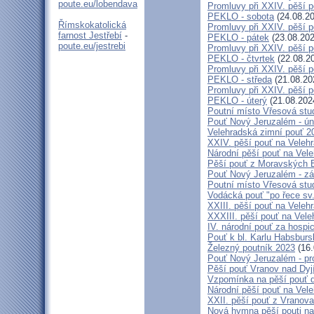
poute.eu/lobendava
Promluvy při XXIV. pěší 
PEKLO - sobota
(24.08.20
Římskokatolická
Promluvy při XXIV. pěší 
farnost Jestřebí
-
PEKLO - pátek
(23.08.202
poute.eu/jestrebi
Promluvy při XXIV. pěší 
PEKLO - čtvrtek
(22.08.2
Promluvy při XXIV. pěší 
PEKLO - středa
(21.08.20
Promluvy při XXIV. pěší 
PEKLO - úterý
(21.08.202
Poutní místo Vřesová st
Pouť Nový Jeruzalém - ún
Velehradská zimní pouť 2
XXIV. pěší pouť na Velehr
Národní pěší pouť na Veleh
Pěší pouť z Moravských B
Pouť Nový Jeruzalém - zá
Poutní místo Vřesová st
Vodácká pouť "po řece sv
XXIII. pěší pouť na Veleh
XXXIII. pěší pouť na Vele
IV. národní pouť za hospi
Pouť k bl. Karlu Habsburs
Železný poutník 2023
(16.
Pouť Nový Jeruzalém - pr
Pěší pouť Vranov nad Dyj
Vzpomínka na pěší pouť 
Národní pěší pouť na Vel
XXII. pěší pouť z Vranova
Nová hymna pěší pouti na