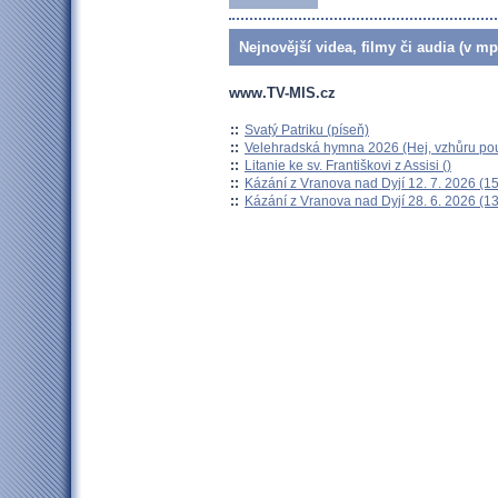
Nejnovější videa, filmy či audia (v mp
www.TV-MIS.cz
::
Svatý Patriku (píseň)
::
Velehradská hymna 2026 (Hej, vzhůru pou
::
Litanie ke sv. Františkovi z Assisi ()
::
Kázání z Vranova nad Dyjí 12. 7. 2026 (15
::
Kázání z Vranova nad Dyjí 28. 6. 2026 (13