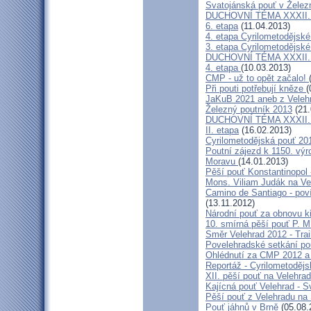
Svatojánská pouť v Žele
DUCHOVNÍ TÉMA XXXII. roč
6. etapa
(11.04.2013)
4. etapa Cyrilometodějské
3. etapa Cyrilometodějské
DUCHOVNÍ TÉMA XXXII. roč
4. etapa
(10.03.2013)
CMP - už to opět začalo!
Při pouti potřebují kněze
(
JaKuB 2021 aneb z Veleh
Železný poutník 2013
(21.
DUCHOVNÍ TÉMA XXXII. roč
II. etapa
(16.02.2013)
Cyrilometodějská pouť 20
Poutní zájezd k 1150. výr
Moravu
(14.01.2013)
Pěší pouť Konstantinopol
Mons. Viliam Judák na Ve
Camino de Santiago - poví
(13.11.2012)
Národní pouť za obnovu k
10. smírná pěší pouť P. 
Směr Velehrad 2012 - Trai
Povelehradské setkání po
Ohlédnutí za CMP 2012 a 
Reportáž - Cyrilometodějs
XII. pěší pouť na Velehrad
Kajícná pouť Velehrad - S
Pěší pouť z Velehradu na
Pouť jáhnů v Brně
(05.08.