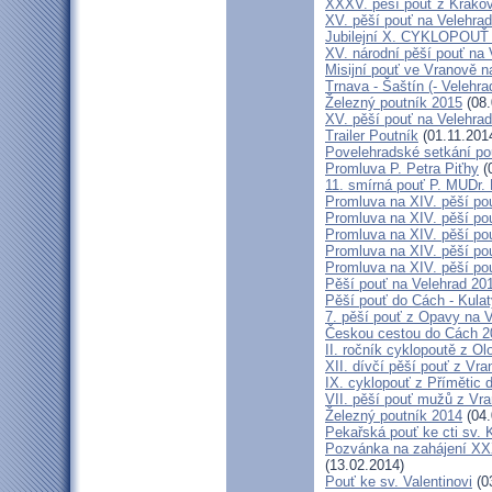
XXXV. pěší pouť z Krako
XV. pěší pouť na Velehrad
Jubilejní X. CYKLOPOUŤ 
XV. národní pěší pouť na 
Misijní pouť ve Vranově n
Trnava - Šaštín (- Velehra
Železný poutník 2015
(08.
XV. pěší pouť na Velehrad
Trailer Poutník
(01.11.201
Povelehradské setkání po
Promluva P. Petra Piťhy
(
11. smírná pouť P. MUDr.
Promluva na XIV. pěší pou
Promluva na XIV. pěší pou
Promluva na XIV. pěší pou
Promluva na XIV. pěší pou
Promluva na XIV. pěší pou
Pěší pouť na Velehrad 201
Pěší pouť do Cách - Kulat
7. pěší pouť z Opavy na 
Českou cestou do Cách 
II. ročník cyklopoutě z 
XII. dívčí pěší pouť z Vr
IX. cyklopouť z Přímětic 
VII. pěší pouť mužů z Vra
Železný poutník 2014
(04.
Pekařská pouť ke cti sv.
Pozvánka na zahájení XXXI
(13.02.2014)
Pouť ke sv. Valentinovi
(0