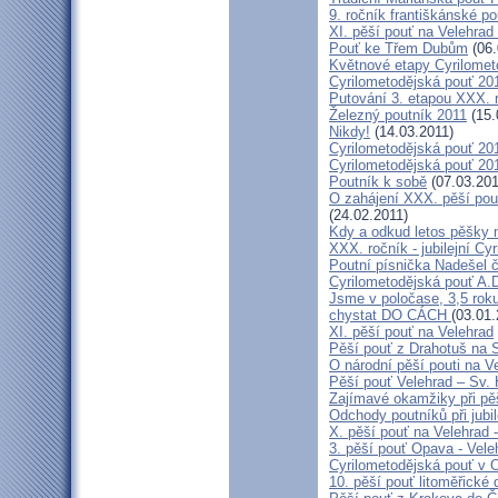
9. ročník františkánské p
XI. pěší pouť na Velehrad
Pouť ke Třem Dubům
(06.
Květnové etapy Cyrilomet
Cyrilometodějská pouť 201
Putování 3. etapou XXX.
Železný poutník 2011
(15.
Nikdy!
(14.03.2011)
Cyrilometodějská pouť 2011
Cyrilometodějská pouť 2011
Poutník k sobě
(07.03.201
O zahájení XXX. pěší pout
(24.02.2011)
Kdy a odkud letos pěšky 
XXX. ročník - jubilejní Cy
Poutní písnička Nadešel 
Cyrilometodějská pouť A.
Jsme v poločase, 3,5 roku
chystat DO CÁCH
(03.01.
XI. pěší pouť na Velehrad
Pěší pouť z Drahotuš na 
O národní pěší pouti na V
Pěší pouť Velehrad – Sv.
Zajímavé okamžiky při pěš
Odchody poutníků při jubil
X. pěší pouť na Velehrad 
3. pěší pouť Opava - Vel
Cyrilometodějská pouť v 
10. pěší pouť litoměřické