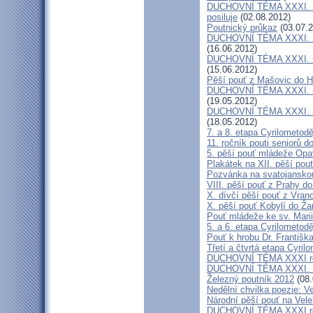
DUCHOVNÍ TÉMA XXXI. roč
posiluje
(02.08.2012)
Poutnický průkaz
(03.07.2
DUCHOVNÍ TÉMA XXXI. roč
(16.06.2012)
DUCHOVNÍ TÉMA XXXI. roč
(15.06.2012)
Pěší pouť z Mašovic do 
DUCHOVNÍ TÉMA XXXI. roč
(19.05.2012)
DUCHOVNÍ TÉMA XXXI. roč
(18.05.2012)
7. a 8. etapa Cyrilometod
11. ročník pouti seniorů d
5. pěší pouť mládeže Opa
Plakátek na XII. pěší pou
Pozvánka na svatojanskou
VIII. pěší pouť z Prahy d
X. dívčí pěší pouť z Vran
X. pěší pouť Kobylí do Ža
Pouť mládeže ke sv. Marii
5. a 6. etapa Cyrilometod
Pouť k hrobu Dr. Františ
Třetí a čtvrtá etapa Cyril
DUCHOVNÍ TÉMA XXXI roč
DUCHOVNÍ TÉMA XXXI. ro
Železný poutník 2012
(08.
Nedělní chvilka poezie: 
Národní pěší pouť na Vel
DUCHOVNÍ TÉMA XXXI ročn