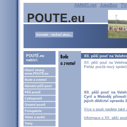
AMIMS.net
JukeBox
TV
Kontakt - vložení akce...
POUTĚ.eu
XII. pěší pouť na Velehr
nabízí:
XII. pěší pouť na Velehra
Peňáz posílá nový společn
Hlavní strana
www.POUTĚ.eu
Bude a zveme!
Národní pěší pouť
XII. pěší pouť na Vele
Pěší poutě
Cyril a Metoděj přines
Cyklopoutě
jejich dědictví opravdu ž
Ostatní poutě
Více o pouti najdete také 
Fotogalerie
Video a audio
Informace o XII. pěší pou
Texty