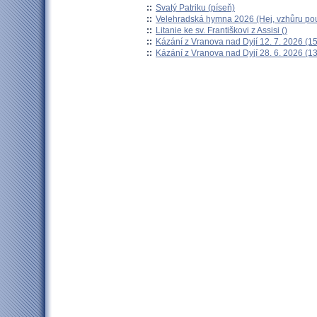
::
Svatý Patriku (píseň)
::
Velehradská hymna 2026 (Hej, vzhůru pou
::
Litanie ke sv. Františkovi z Assisi ()
::
Kázání z Vranova nad Dyjí 12. 7. 2026 (15
::
Kázání z Vranova nad Dyjí 28. 6. 2026 (13