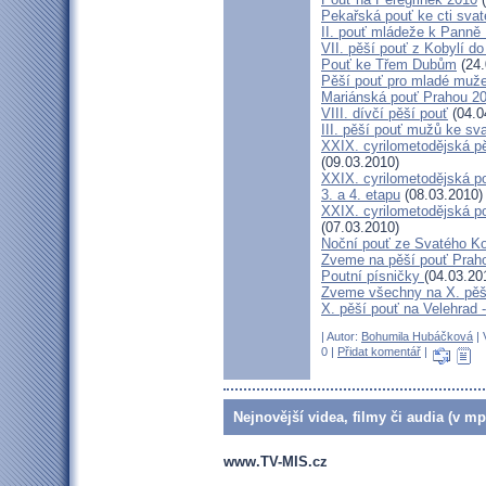
Pekařská pouť ke cti sva
II. pouť mládeže k Panně 
VII. pěší pouť z Kobylí do
Pouť ke Třem Dubům
(24.
Pěší pouť pro mladé muže
Mariánská pouť Prahou 2
VIII. dívčí pěší pouť
(04.0
III. pěší pouť mužů ke sv
XXIX. cyrilometodějská pě
(09.03.2010)
XXIX. cyrilometodějská p
3. a 4. etapu
(08.03.2010)
XXIX. cyrilometodějská p
(07.03.2010)
Noční pouť ze Svatého K
Zveme na pěší pouť Pra
Poutní písničky
(04.03.20
Zveme všechny na X. pěší
X. pěší pouť na Velehrad 
| Autor:
Bohumila Hubáčková
| 
0 |
Přidat komentář
|
Nejnovější videa, filmy či audia (v mp
www.TV-MIS.cz