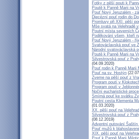
Fotky z pěší pouti k Pann
Poutě k Panně Marii na V
Pouť Nový Jeruzalém - zá
Diecézní pouť rodin do D
Promluvy při XXI. pěší po
Mše svatá na Velehradě v
Poutní místa severních Č
Poděkování všem, kteří n
Pouť Nový Jeruzalém - ří
Svatováclavská pouť ve 
Národní svatováclavská p
Poutě k Panně Marii na V
Silvestrovská pouť z Prah
(04.09.2020)
Pouť rodin k Panně Marii 
Pouť na sv. Hostýn
(22.07
Zveme na pěší pouť z Vra
Program poutí v Klokotec
Program poutí v Jeblonné
Noční eucharistické proc
Smírná pouť ke svátku Z
Poutní cesta Klementa Ma
(01.03.2020)
XX. pěší pouť na Velehr
Silvestrovská pouť z Prah
(08.12.2019)
Adventní putování Šaštín 
Pouť mužů k blahoslave
XIX. pěší pouť na Velehra
Pouť k Panně Marii Miloti