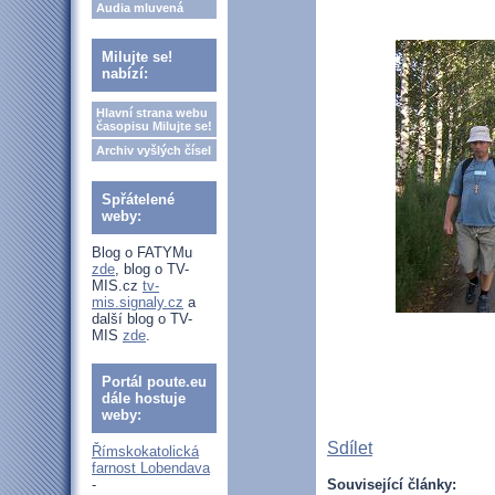
Audia mluvená
Milujte se!
nabízí:
Hlavní strana webu
časopisu Milujte se!
Archiv vyšlých čísel
Spřátelené
weby:
Blog o FATYMu
zde
, blog o TV-
MIS.cz
tv-
mis.signaly.cz
a
další blog o TV-
MIS
zde
.
Portál poute.eu
dále hostuje
weby:
Sdílet
Římskokatolická
farnost Lobendava
-
Související články: