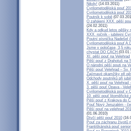
Nikdy!
(14.03.2011)
Cyrilometodějská pouť 2011
Cyrilometodějská pouť 2011
Poutník k sobě
(07.03.201
O zahájení XXX. pěší pout
(24.02.2011)
Kdy a odkud letos pěšky 
XXX. ročník - jubilejní Cy
Poutní písnička Nadešel 
Cyrilometodějská pouť A.
Jsme v poločase, 3,5 roku
chystat DO CÁCH
(03.01.
XI. pěší pouť na Velehrad
Pěší pouť z Drahotuš na 
O národní pěší pouti na V
Pěší pouť Velehrad – Sv.
Zajímavé okamžiky při pěš
Odchody poutníků při jubil
X. pěší pouť na Velehrad 
3. pěší pouť Opava - Vel
Cyrilometodějská pouť v 
10. pěší pouť litoměřické
Pěší pouť z Krakova do 
Pouť Nový Jeruzalém - če
Pěší pouť na velehrad 20
(01.06.2010)
Dívčí pěší pouť 2010
(16.
Pouť za záchranu životů 
Františkánská pouť senior
Pouť na Peregrinek 2010
(