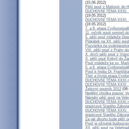
(15.06.2012)
Pěší pouť z Mašovic do 
DUCHOVNÍ TÉMA XXXI. roč
(19.05.2012)
DUCHOVNÍ TÉMA XXXI. roč
(18.05.2012)
7. a 8. etapa Cyrilometod
11. ročník pouti seniorů d
5. pěší pouť mládeže Opa
Plakátek na XII. pěší pou
Pozvánka na svatojanskou
VIII. pěší pouť z Prahy d
X. dívčí pěší pouť z Vran
X. pěší pouť Kobylí do Ža
Pouť mládeže ke sv. Marii
5. a 6. etapa Cyrilometod
Pouť k hrobu Dr. Františ
Třetí a čtvrtá etapa Cyril
DUCHOVNÍ TÉMA XXXI roč
DUCHOVNÍ TÉMA XXXI. ro
Železný poutník 2012
(08.
Nedělní chvilka poezie: 
Národní pěší pouť na Vel
DUCHOVNÍ TÉMA XXXI ročn
praotcové Starého Zákon
DUCHOVNÍ TÉMA XXXI. roč
praotcové Starého Zákon
Za jak dlouho bude pěší p
Pouť je oživená budoucno
XII. pěší pouť na Velehr