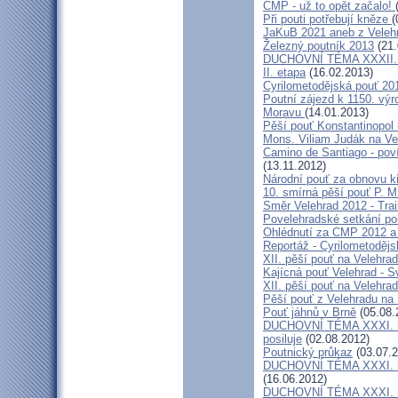
CMP - už to opět začalo!
Při pouti potřebují kněze
(
JaKuB 2021 aneb z Veleh
Železný poutník 2013
(21.
DUCHOVNÍ TÉMA XXXII. roč
II. etapa
(16.02.2013)
Cyrilometodějská pouť 20
Poutní zájezd k 1150. výr
Moravu
(14.01.2013)
Pěší pouť Konstantinopol
Mons. Viliam Judák na Ve
Camino de Santiago - poví
(13.11.2012)
Národní pouť za obnovu k
10. smírná pěší pouť P. 
Směr Velehrad 2012 - Trai
Povelehradské setkání po
Ohlédnutí za CMP 2012 a 
Reportáž - Cyrilometodějs
XII. pěší pouť na Velehrad
Kajícná pouť Velehrad - S
XII. pěší pouť na Velehra
Pěší pouť z Velehradu na
Pouť jáhnů v Brně
(05.08.
DUCHOVNÍ TÉMA XXXI. roč
posiluje
(02.08.2012)
Poutnický průkaz
(03.07.2
DUCHOVNÍ TÉMA XXXI. roč
(16.06.2012)
DUCHOVNÍ TÉMA XXXI. roč