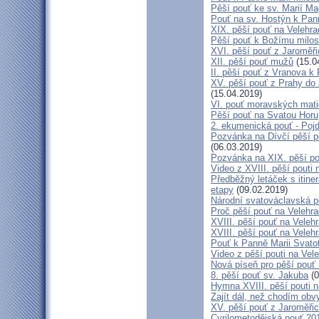
Pěší pouť ke sv. Marií Ma
Pouť na sv. Hostýn k Pan
XIX. pěší pouť na Velehra
Pěší pouť k Božímu milos
XVI. pěší pouť z Jaroměř
XII. pěší pouť mužů
(15.0
II. pěší pouť z Vranova k
XV. pěší pouť z Prahy do
(15.04.2019)
VI. pouť moravských mat
Pěší pouť na Svatou Horu
2. ekumenická pouť - Poj
Pozvánka na Dívčí pěší p
(06.03.2019)
Pozvánka na XIX. pěší po
Video z XVIII. pěší pouti 
Předběžný letáček s itine
etapy
(09.02.2019)
Národní svatováclavská p
Proč pěší pouť na Velehr
XVIII. pěší pouť na Veleh
XVIII. pěší pouť na Velehr
Pouť k Panně Marii Svato
Video z pěší pouti na Vel
Nová píseň pro pěší pouť 
8. pěší pouť sv. Jakuba
(0
Hymna XVIII. pěší pouti n
Zajít dál, než chodím obv
XV. pěší pouť z Jaroměř
Cyrilometodějská pouť 201