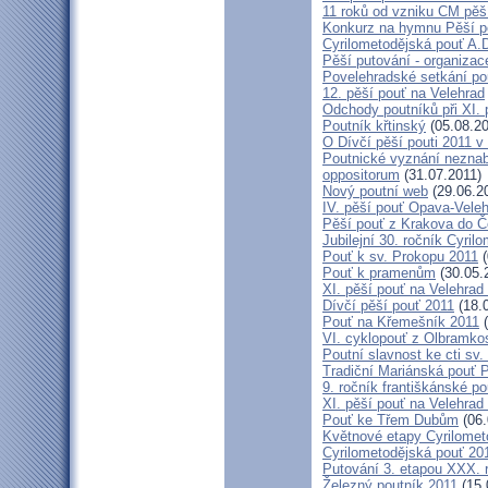
11 roků od vzniku CM pěš
Konkurz na hymnu Pěší po
Cyrilometodějská pouť A.D
Pěší putování - organiza
Povelehradské setkání po
12. pěší pouť na Velehrad
Odchody poutníků při XI. 
Poutník křtinský
(05.08.20
O Dívčí pěší pouti 2011 v 
Poutnické vyznání neznabo
oppositorum
(31.07.2011)
Nový poutní web
(29.06.2
IV. pěší pouť Opava-Vele
Pěší pouť z Krakova do Č
Jubilejní 30. ročník Cyril
Pouť k sv. Prokopu 2011
(
Pouť k pramenům
(30.05.
XI. pěší pouť na Velehrad
Dívčí pěší pouť 2011
(18.
Pouť na Křemešník 2011
(
VI. cyklopouť z Olbramko
Poutní slavnost ke cti sv.
Tradiční Mariánská pouť P
9. ročník františkánské p
XI. pěší pouť na Velehrad
Pouť ke Třem Dubům
(06.
Květnové etapy Cyrilomet
Cyrilometodějská pouť 201
Putování 3. etapou XXX.
Železný poutník 2011
(15.