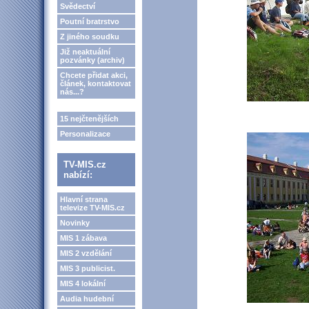
Svědectví
Poutní bratrstvo
Z jiného soudku
Již neaktuální
pozvánky (archiv)
Chcete přidat akci,
článek, kontaktovat
nás...?
15 nejčtenějších
Personalizace
TV-MIS.cz
nabízí:
Hlavní strana
televize TV-MIS.cz
Novinky
MIS 1 zábava
MIS 2 vzdělání
MIS 3 publicist.
MIS 4 lokální
Audia hudební