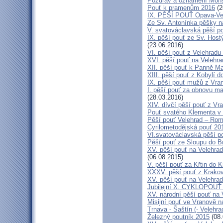
Pozdrav a oznámení Mon
Pouť k pramenům 2016
(2
IX. PĚŠÍ POUŤ Opava-Ve
Ze Sv. Antonínka pěšky n
V. svatováclavská pěší p
IX. pěší pouť ze Sv. Host
(23.06.2016)
VI. pěší pouť z Velehrad
XVI. pěší pouť na Velehra
XII. pěší pouť k Panně Ma
XIII. pěší pouť z Kobylí d
IX. pěší pouť mužů z Vran
I. pěší pouť za obnovu ma
(28.03.2016)
XIV. dívčí pěší pouť z Vr
Pouť svatého Klementa v 
Pěší pouť Velehrad – Rom
Cyrilometodějská pouť 20
VI.svatováclavská pěší p
Pěší pouť ze Sloupu do B
XV. pěší pouť na Velehrad
(06.08.2015)
V. pěší pouť za Křtin do K
XXXV. pěší pouť z Krako
XV. pěší pouť na Velehrad
Jubilejní X. CYKLOPOUŤ 
XV. národní pěší pouť na 
Misijní pouť ve Vranově n
Trnava - Šaštín (- Velehra
Železný poutník 2015
(08.