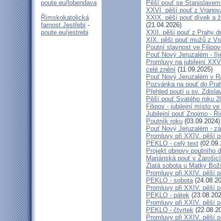
poute.eu/lobendava
Pěší pouť se Stanislavem
XXVI. pěší pouť z Vranova
Římskokatolická
XXIX. pěší pouť dívek a ž
farnost Jestřebí
-
(21.04.2026)
poute.eu/jestrebi
XXII. pěší pouť z Prahy 
XIX. pěší pouť mužů z Vr
Poutní slavnost ve Filipo
Pouť Nový Jeruzalém - ří
Promluvy na jubilejní XXV
celé znění
(11.09.2025)
Pouť Nový Jeruzalém v Ra
Pozvánka na pouť do Pra
Přehled poutí u sv. Zdisl
Pěší pouť Svatého roku 2
Filipov - jubilejní místo 
Jubilejní pouť Znojmo - 
Poutník roku
(03.09.2024)
Pouť Nový Jeruzalém - zá
Promluvy při XXIV. pěší 
PEKLO - celý text
(02.09.
Projekt obnovy poutního 
Mariánská pouť v Žarošic
Zlatá sobota u Matky Bož
Promluvy při XXIV. pěší 
PEKLO - sobota
(24.08.20
Promluvy při XXIV. pěší 
PEKLO - pátek
(23.08.202
Promluvy při XXIV. pěší 
PEKLO - čtvrtek
(22.08.2
Promluvy při XXIV. pěší 