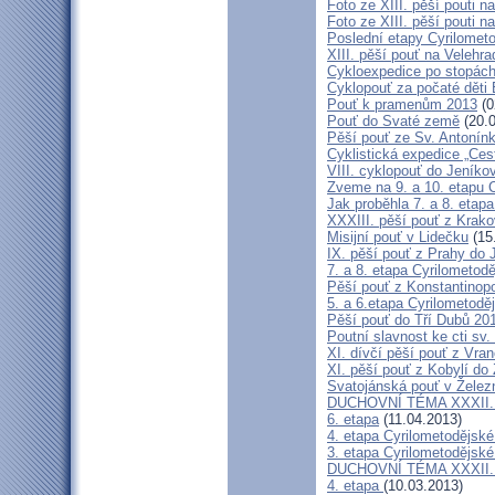
Foto ze XIII. pěší pouti na
Foto ze XIII. pěší pouti na
Poslední etapy Cyrilometo
XIII. pěší pouť na Velehra
Cykloexpedice po stopách 
Cyklopouť za počaté děti 
Pouť k pramenům 2013
(0
Pouť do Svaté země
(20.0
Pěší pouť ze Sv. Antonín
Cyklistická expedice „Ces
VIII. cyklopouť do Jeníko
Zveme na 9. a 10. etapu C
Jak proběhla 7. a 8. etap
XXXIII. pěší pouť z Kra
Misijní pouť v Lidečku
(15
IX. pěší pouť z Prahy do 
7. a 8. etapa Cyrilometodě
Pěší pouť z Konstantinopo
5. a 6.etapa Cyrilometodě
Pěší pouť do Tří Dubů 20
Poutní slavnost ke cti sv.
XI. dívčí pěší pouť z Vra
XI. pěší pouť z Kobylí do
Svatojánská pouť v Žele
DUCHOVNÍ TÉMA XXXII. roč
6. etapa
(11.04.2013)
4. etapa Cyrilometodějské
3. etapa Cyrilometodějské
DUCHOVNÍ TÉMA XXXII. roč
4. etapa
(10.03.2013)