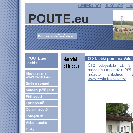
AMIMS.net
JukeBox
TV
Kontakt - vložení akce...
POUTĚ.eu
O XI. pěší pouti na Vel
nabízí:
ČT2 odvysílala 11. 9
magazínu reportáž o Pěší 
Hlavní strana
můžete shlédnout
www.POUTĚ.eu
www.ceskatelevize.cz
.
Bude a zveme!
Národní pěší pouť
Pěší poutě
Cyklopoutě
Ostatní poutě
Fotogalerie
Video a audio
Texty