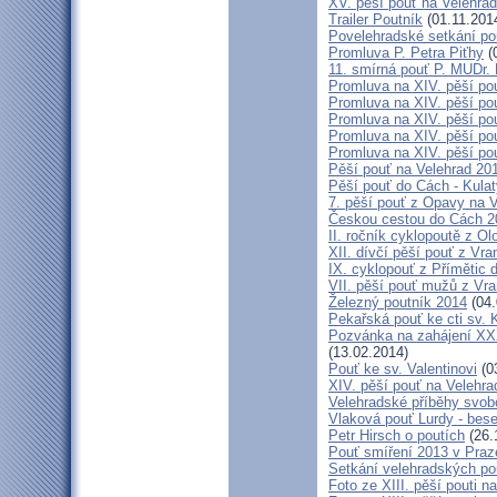
XV. pěší pouť na Velehrad
Trailer Poutník
(01.11.201
Povelehradské setkání po
Promluva P. Petra Piťhy
(
11. smírná pouť P. MUDr.
Promluva na XIV. pěší pou
Promluva na XIV. pěší pou
Promluva na XIV. pěší pou
Promluva na XIV. pěší pou
Promluva na XIV. pěší pou
Pěší pouť na Velehrad 201
Pěší pouť do Cách - Kulat
7. pěší pouť z Opavy na 
Českou cestou do Cách 
II. ročník cyklopoutě z 
XII. dívčí pěší pouť z Vr
IX. cyklopouť z Přímětic 
VII. pěší pouť mužů z Vra
Železný poutník 2014
(04.
Pekařská pouť ke cti sv.
Pozvánka na zahájení XXXI
(13.02.2014)
Pouť ke sv. Valentinovi
(0
XIV. pěší pouť na Velehra
Velehradské příběhy svob
Vlaková pouť Lurdy - bes
Petr Hirsch o poutích
(26.
Pouť smíření 2013 v Praz
Setkání velehradských po
Foto ze XIII. pěší pouti na