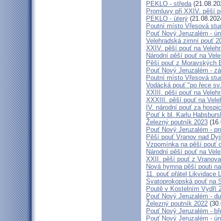
PEKLO - středa
(21.08.20
Promluvy při XXIV. pěší 
PEKLO - úterý
(21.08.202
Poutní místo Vřesová st
Pouť Nový Jeruzalém - ún
Velehradská zimní pouť 2
XXIV. pěší pouť na Velehr
Národní pěší pouť na Veleh
Pěší pouť z Moravských B
Pouť Nový Jeruzalém - zá
Poutní místo Vřesová st
Vodácká pouť "po řece sv
XXIII. pěší pouť na Veleh
XXXIII. pěší pouť na Vele
IV. národní pouť za hospi
Pouť k bl. Karlu Habsburs
Železný poutník 2023
(16.
Pouť Nový Jeruzalém - pr
Pěší pouť Vranov nad Dyj
Vzpomínka na pěší pouť 
Národní pěší pouť na Vel
XXII. pěší pouť z Vranova
Nová hymna pěší pouti na
11. pouť přátel Likvidace 
Svatoprokopská pouť na 
Poutě v Kostelním Vydří 
Pouť Nový Jeruzalém - d
Železný poutník 2022
(30.
Pouť Nový Jeruzalém - bř
Pouť Nový Jeruzalém - ún