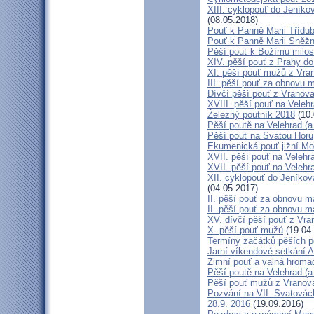
XIII. cyklopouť do Jeníko
(08.05.2018)
Pouť k Panně Marii Třídu
Pouť k Panně Marii Sněž
Pěší pouť k Božímu milos
XIV. pěší pouť z Prahy d
XI. pěší pouť mužů z Vran
III. pěší pouť za obnovu m
Dívčí pěší pouť z Vranova
XVIII. pěší pouť na Veleh
Železný poutník 2018
(10.
Pěší poutě na Velehrad (a 
Pěší pouť na Svatou Horu
Ekumenická pouť jižní M
XVII. pěší pouť na Velehra
XVII. pěší pouť na Velehr
XII. cyklopouť do Jeníkov
(04.05.2017)
II. pěší pouť za obnovu ma
II. pěší pouť za obnovu m
XV. dívčí pěší pouť z Vra
X. pěší pouť mužů
(19.04
Termíny začátků pěších po
Jarní víkendové setkání A
Zimní pouť a valná hroma
Pěší poutě na Velehrad (a 
Pěší pouť mužů z Vranova 
Pozvání na VII. Svatovácl
28.9. 2016
(19.09.2016)