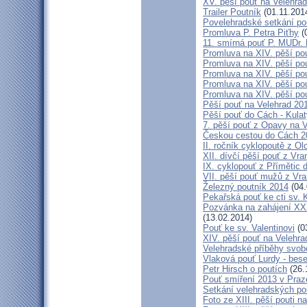
XV. pěší pouť na Velehrad
Trailer Poutník
(01.11.201
Povelehradské setkání po
Promluva P. Petra Piťhy
(
11. smírná pouť P. MUDr.
Promluva na XIV. pěší pou
Promluva na XIV. pěší pou
Promluva na XIV. pěší pou
Promluva na XIV. pěší pou
Promluva na XIV. pěší pou
Pěší pouť na Velehrad 201
Pěší pouť do Cách - Kulat
7. pěší pouť z Opavy na 
Českou cestou do Cách 
II. ročník cyklopoutě z 
XII. dívčí pěší pouť z Vr
IX. cyklopouť z Přímětic 
VII. pěší pouť mužů z Vra
Železný poutník 2014
(04.
Pekařská pouť ke cti sv.
Pozvánka na zahájení XXXI
(13.02.2014)
Pouť ke sv. Valentinovi
(0
XIV. pěší pouť na Velehra
Velehradské příběhy svob
Vlaková pouť Lurdy - bes
Petr Hirsch o poutích
(26.
Pouť smíření 2013 v Praz
Setkání velehradských po
Foto ze XIII. pěší pouti na