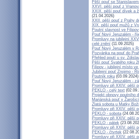
Pěší pouť se Stanislavem
XXVI. pěší pouť z Vranova
XXIX. pěší pouť dívek a ž
(21.04.2026)
XXII. pěší pouť z Prahy 
XIX. pěší pouť mužů z Vr
Poutní slavnost ve Filipo
Pouť Nový Jeruzalém - ří
Promluvy na jubilejní XXV
celé znění
(11.09.2025)
Pouť Nový Jeruzalém v Ra
Pozvánka na pouť do Pra
Přehled poutí u sv. Zdisl
Pěší pouť Svatého roku 2
Filipov - jubilejní místo 
Jubilejní pouť Znojmo - 
Poutník roku
(03.09.2024)
Pouť Nový Jeruzalém - zá
Promluvy při XXIV. pěší 
PEKLO - celý text
(02.09.
Projekt obnovy poutního 
Mariánská pouť v Žarošic
Zlatá sobota u Matky Bož
Promluvy při XXIV. pěší 
PEKLO - sobota
(24.08.20
Promluvy při XXIV. pěší 
PEKLO - pátek
(23.08.202
Promluvy při XXIV. pěší 
PEKLO - čtvrtek
(22.08.2
Promluvy při XXIV. pěší 