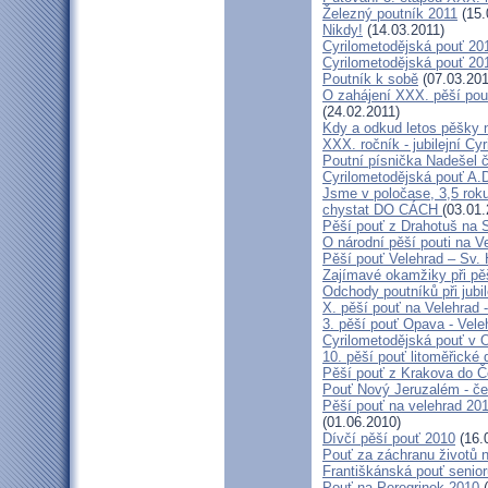
Železný poutník 2011
(15.
Nikdy!
(14.03.2011)
Cyrilometodějská pouť 2011
Cyrilometodějská pouť 2011
Poutník k sobě
(07.03.201
O zahájení XXX. pěší pout
(24.02.2011)
Kdy a odkud letos pěšky 
XXX. ročník - jubilejní Cy
Poutní písnička Nadešel 
Cyrilometodějská pouť A.
Jsme v poločase, 3,5 roku
chystat DO CÁCH
(03.01.
Pěší pouť z Drahotuš na 
O národní pěší pouti na V
Pěší pouť Velehrad – Sv.
Zajímavé okamžiky při pěš
Odchody poutníků při jubil
X. pěší pouť na Velehrad 
3. pěší pouť Opava - Vel
Cyrilometodějská pouť v 
10. pěší pouť litoměřické
Pěší pouť z Krakova do 
Pouť Nový Jeruzalém - če
Pěší pouť na velehrad 20
(01.06.2010)
Dívčí pěší pouť 2010
(16.
Pouť za záchranu životů 
Františkánská pouť senior
Pouť na Peregrinek 2010
(