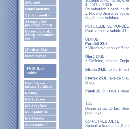
Jubilejní XXX. ročník C
Svědectví
2.
2011 v 9.30 h.
Po sobotách a nedělích d
Poutní bratrstvo
Z Nového Jičína se vychá
Z jiného soudku
etapách na Velehrad.
Již neaktuální
pozvánky (archiv)
PUTUJEME OD PONDĚL
Pouť vrcholí v sobotu
27.
Chcete přidat akci,
článek, kontaktovat
nás...?
ODKUD:
Pondělí 22.8.
z Vítochova nebo ze Sebr
15 nejčtenějších
Personalizace
Úterý 23.8.
z Olešnice, nebo ze Znojm
TV-MIS.cz
Středa 24.8.
také z Brna-
nabízí:
Čtvrtek 25.8.
také ze Sla
Lhoty
Hlavní strana
televize TV-MIS.cz
Pátek 26. 8.
: také z Vese
Novinky
MIS 1 zábava
JAK:
MIS 2 vzdělání
Denně 22 až 36 km. Jede
MIS 3 publicist.
poutníky).
MIS 4 lokální
CO POTŘEBUJETE:
Audia hudební
Spacák a karimatku. Spí 