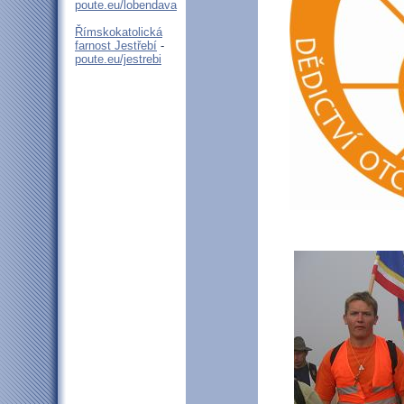
poute.eu/lobendava
Římskokatolická
farnost Jestřebí
-
poute.eu/jestrebi