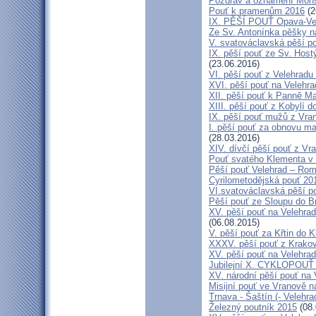
Pozdrav a oznámení Mon
Pouť k pramenům 2016
(2
IX. PĚŠÍ POUŤ Opava-Ve
Ze Sv. Antonínka pěšky n
V. svatováclavská pěší p
IX. pěší pouť ze Sv. Host
(23.06.2016)
VI. pěší pouť z Velehrad
XVI. pěší pouť na Velehra
XII. pěší pouť k Panně Ma
XIII. pěší pouť z Kobylí d
IX. pěší pouť mužů z Vran
I. pěší pouť za obnovu ma
(28.03.2016)
XIV. dívčí pěší pouť z Vr
Pouť svatého Klementa v 
Pěší pouť Velehrad – Rom
Cyrilometodějská pouť 20
VI.svatováclavská pěší p
Pěší pouť ze Sloupu do B
XV. pěší pouť na Velehrad
(06.08.2015)
V. pěší pouť za Křtin do K
XXXV. pěší pouť z Krako
XV. pěší pouť na Velehrad
Jubilejní X. CYKLOPOUŤ 
XV. národní pěší pouť na 
Misijní pouť ve Vranově n
Trnava - Šaštín (- Velehra
Železný poutník 2015
(08.