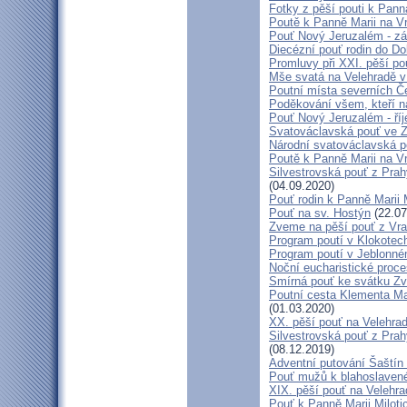
Fotky z pěší pouti k Pann
Poutě k Panně Marii na V
Pouť Nový Jeruzalém - zá
Diecézní pouť rodin do D
Promluvy při XXI. pěší po
Mše svatá na Velehradě v
Poutní místa severních Č
Poděkování všem, kteří n
Pouť Nový Jeruzalém - ří
Svatováclavská pouť ve 
Národní svatováclavská p
Poutě k Panně Marii na V
Silvestrovská pouť z Prah
(04.09.2020)
Pouť rodin k Panně Marii 
Pouť na sv. Hostýn
(22.07
Zveme na pěší pouť z Vra
Program poutí v Klokotec
Program poutí v Jeblonné
Noční eucharistické proc
Smírná pouť ke svátku Z
Poutní cesta Klementa Ma
(01.03.2020)
XX. pěší pouť na Velehr
Silvestrovská pouť z Prah
(08.12.2019)
Adventní putování Šaštín 
Pouť mužů k blahoslave
XIX. pěší pouť na Velehra
Pouť k Panně Marii Miloti