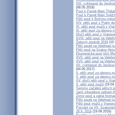
XIII. cyklopouť do Jeníko
(08.05.2018)
Pouť k Panně Marii Třídu
Pouť k Panně Marii Sněž
Pěší pouť k Božímu milos
XIV. pěší pouť z Prahy d
XI. pěší pouť mužů z Vran
III. pěší pouť za obnovu m
Dívčí pěší pouť z Vranova
XVIII. pěší pouť na Veleh
Železný poutník 2018
(10.
Pěší poutě na Velehrad (a 
Pěší pouť na Svatou Horu
Ekumenická pouť jižní M
XVII. pěší pouť na Velehra
XVII. pěší pouť na Velehr
XII. cyklopouť do Jeníkov
(04.05.2017)
II. pěší pouť za obnovu ma
II. pěší pouť za obnovu m
XV. dívčí pěší pouť z Vra
X. pěší pouť mužů
(19.04
Termíny začátků pěších po
Jarní víkendové setkání A
Zimní pouť a valná hroma
Pěší poutě na Velehrad (a 
Pěší pouť mužů z Vranova 
Pozvání na VII. Svatovácl
28.9. 2016
(19.09.2016)