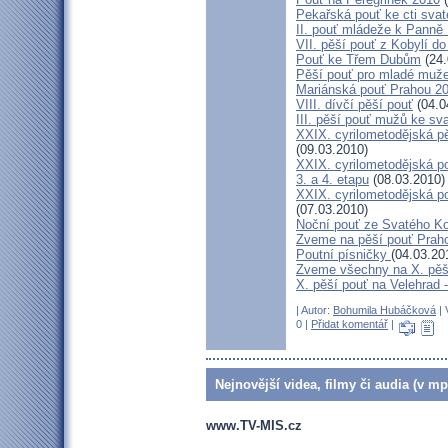
Pekařská pouť ke cti sva
II. pouť mládeže k Panně 
VII. pěší pouť z Kobylí do
Pouť ke Třem Dubům
(24.
Pěší pouť pro mladé muže
Mariánská pouť Prahou 2
VIII. dívčí pěší pouť
(04.0
III. pěší pouť mužů ke sv
XXIX. cyrilometodějská pě
(09.03.2010)
XXIX. cyrilometodějská p
3. a 4. etapu
(08.03.2010)
XXIX. cyrilometodějská p
(07.03.2010)
Noční pouť ze Svatého K
Zveme na pěší pouť Pra
Poutní písničky
(04.03.20
Zveme všechny na X. pěší
X. pěší pouť na Velehrad 
| Autor:
Bohumila Hubáčková
| 
0 |
Přidat komentář
|
Nejnovější videa, filmy či audia (v mp
www.TV-MIS.cz