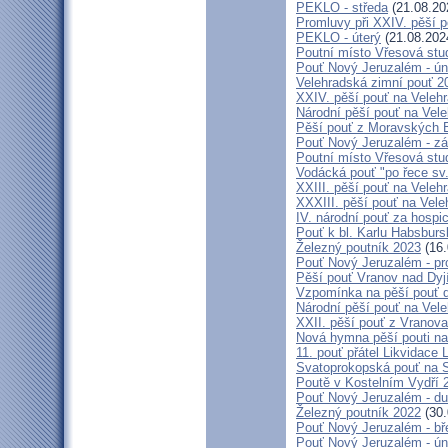
PEKLO - středa
(21.08.20
Promluvy při XXIV. pěší 
PEKLO - úterý
(21.08.202
Poutní místo Vřesová st
Pouť Nový Jeruzalém - ún
Velehradská zimní pouť 2
XXIV. pěší pouť na Velehr
Národní pěší pouť na Veleh
Pěší pouť z Moravských B
Pouť Nový Jeruzalém - zá
Poutní místo Vřesová st
Vodácká pouť "po řece sv
XXIII. pěší pouť na Veleh
XXXIII. pěší pouť na Vele
IV. národní pouť za hospi
Pouť k bl. Karlu Habsburs
Železný poutník 2023
(16.
Pouť Nový Jeruzalém - pr
Pěší pouť Vranov nad Dyj
Vzpomínka na pěší pouť 
Národní pěší pouť na Vel
XXII. pěší pouť z Vranova
Nová hymna pěší pouti na
11. pouť přátel Likvidace 
Svatoprokopská pouť na 
Poutě v Kostelním Vydří 
Pouť Nový Jeruzalém - d
Železný poutník 2022
(30.
Pouť Nový Jeruzalém - bř
Pouť Nový Jeruzalém - ún