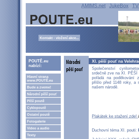
AMIMS.net
JukeBox
TV
Kontakt - vložení akce...
POUTĚ.eu
XI. pěší pouť na Velehra
nabízí:
Společenství cyrilomet
srdečně zve na XI. PĚŠ
Hlavní strana
pořádá na poděkování za
www.POUTĚ.eu
přišlo před 1148 roky, a
našem národě.
Bude a zveme!
Národní pěší pouť
Pěší poutě
Cyklopoutě
Ostatní poutě
Plakátek ke stažení zde!
Fotogalerie
Video a audio
Duchovní téma XI. pouti:
Texty