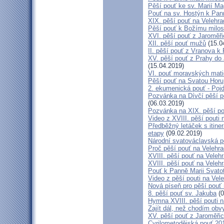
Pěší pouť ke sv. Marií Ma
Pouť na sv. Hostýn k Pan
XIX. pěší pouť na Velehra
Pěší pouť k Božímu milos
XVI. pěší pouť z Jaroměř
XII. pěší pouť mužů
(15.0
II. pěší pouť z Vranova k
XV. pěší pouť z Prahy do
(15.04.2019)
VI. pouť moravských mat
Pěší pouť na Svatou Horu
2. ekumenická pouť - Poj
Pozvánka na Dívčí pěší p
(06.03.2019)
Pozvánka na XIX. pěší po
Video z XVIII. pěší pouti 
Předběžný letáček s itine
etapy
(09.02.2019)
Národní svatováclavská p
Proč pěší pouť na Velehr
XVIII. pěší pouť na Veleh
XVIII. pěší pouť na Velehr
Pouť k Panně Marii Svato
Video z pěší pouti na Vel
Nová píseň pro pěší pouť 
8. pěší pouť sv. Jakuba
(0
Hymna XVIII. pěší pouti n
Zajít dál, než chodím obv
XV. pěší pouť z Jaroměř
Cyrilometodějská pouť 201