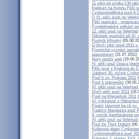
11 roků od vzniku CM pěš
Konkurz na hymnu Pěší po
Cyrilometodějská pouť A.D
O XI. pěší pouti na Vele
Pěší putování - organiza
Povelehradské setkání po
12. pěší pouť na Velehrad
Odchody poutníků při XI. 
Poutník křtinský
(05.08.20
O Dívčí pěší pouti 2011 v 
Poutnické vyznání neznabo
oppositorum
(31.07.2011)
Nový poutní web
(29.06.2
IV. pěší pouť Opava-Vele
Pěší pouť z Krakova do Č
Jubilejní 30. ročník Cyril
Pouť k sv. Prokopu 2011
(
Pouť k pramenům
(30.05.
XI. pěší pouť na Velehrad
Dívčí pěší pouť 2011
(18.
Pouť na Křemešník 2011
(
VI. cyklopouť z Olbramko
Poutní slavnost ke cti sv.
Tradiční Mariánská pouť P
9. ročník františkánské p
XI. pěší pouť na Velehrad
Pouť ke Třem Dubům
(06.
Květnové etapy Cyrilomet
Cyrilometodějská pouť 201
Putování 3. etapou XXX.