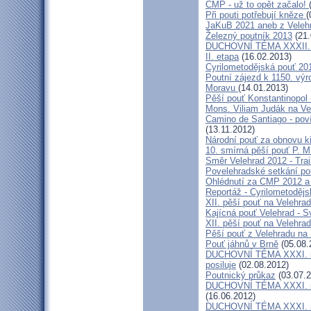
CMP - už to opět začalo!
Při pouti potřebují kněze
(
JaKuB 2021 aneb z Veleh
Železný poutník 2013
(21.
DUCHOVNÍ TÉMA XXXII. roč
II. etapa
(16.02.2013)
Cyrilometodějská pouť 20
Poutní zájezd k 1150. výr
Moravu
(14.01.2013)
Pěší pouť Konstantinopol
Mons. Viliam Judák na Ve
Camino de Santiago - poví
(13.11.2012)
Národní pouť za obnovu k
10. smírná pěší pouť P. 
Směr Velehrad 2012 - Trai
Povelehradské setkání po
Ohlédnutí za CMP 2012 a 
Reportáž - Cyrilometodějs
XII. pěší pouť na Velehrad
Kajícná pouť Velehrad - S
XII. pěší pouť na Velehra
Pěší pouť z Velehradu na
Pouť jáhnů v Brně
(05.08.
DUCHOVNÍ TÉMA XXXI. roč
posiluje
(02.08.2012)
Poutnický průkaz
(03.07.2
DUCHOVNÍ TÉMA XXXI. roč
(16.06.2012)
DUCHOVNÍ TÉMA XXXI. roč