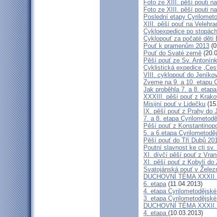
Foto ze XIII. pěší pouti na
Foto ze XIII. pěší pouti na
Poslední etapy Cyrilometo
XIII. pěší pouť na Velehra
Cykloexpedice po stopách 
Cyklopouť za počaté děti 
Pouť k pramenům 2013
(0
Pouť do Svaté země
(20.0
Pěší pouť ze Sv. Antonín
Cyklistická expedice „Ces
VIII. cyklopouť do Jeníko
Zveme na 9. a 10. etapu C
Jak proběhla 7. a 8. etap
XXXIII. pěší pouť z Kra
Misijní pouť v Lidečku
(15
IX. pěší pouť z Prahy do 
7. a 8. etapa Cyrilometodě
Pěší pouť z Konstantinopo
5. a 6.etapa Cyrilometodě
Pěší pouť do Tří Dubů 20
Poutní slavnost ke cti sv.
XI. dívčí pěší pouť z Vra
XI. pěší pouť z Kobylí do
Svatojánská pouť v Žele
DUCHOVNÍ TÉMA XXXII. roč
6. etapa
(11.04.2013)
4. etapa Cyrilometodějské
3. etapa Cyrilometodějské
DUCHOVNÍ TÉMA XXXII. roč
4. etapa
(10.03.2013)