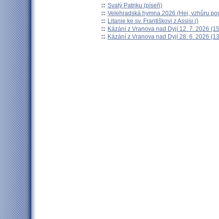
::
Svatý Patriku (píseň)
::
Velehradská hymna 2026 (Hej, vzhůru pou
::
Litanie ke sv. Františkovi z Assisi ()
::
Kázání z Vranova nad Dyjí 12. 7. 2026 (15
::
Kázání z Vranova nad Dyjí 28. 6. 2026 (13