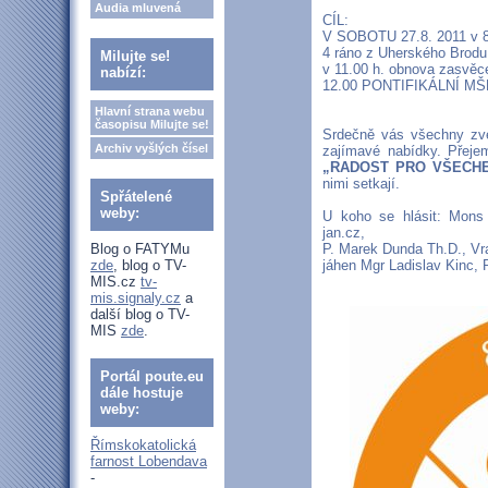
Audia mluvená
CÍL:
V SOBOTU 27.8. 2011 v 8.
4 ráno z Uherského Brodu
Milujte se!
v 11.00 h. obnova zasvěce
nabízí:
12.00 PONTIFIKÁLNÍ M
Hlavní strana webu
časopisu Milujte se!
Srdečně vás všechny zve
Archiv vyšlých čísel
zajímavé nabídky. Přeje
„RADOST PRO VŠECHE
nimi setkají.
Spřátelené
weby:
U koho se hlásit: Mons
jan.cz,
Blog o FATYMu
P. Marek Dunda Th.D., Vr
zde
, blog o TV-
jáhen Mgr Ladislav Kinc,
MIS.cz
tv-
mis.signaly.cz
a
další blog o TV-
MIS
zde
.
Portál poute.eu
dále hostuje
weby:
Římskokatolická
farnost Lobendava
-