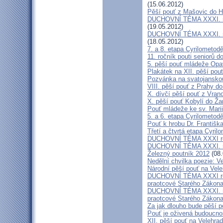
(15.06.2012)
Pěší pouť z Mašovic do 
DUCHOVNÍ TÉMA XXXI. roč
(19.05.2012)
DUCHOVNÍ TÉMA XXXI. roč
(18.05.2012)
7. a 8. etapa Cyrilometod
11. ročník pouti seniorů d
5. pěší pouť mládeže Opa
Plakátek na XII. pěší pou
Pozvánka na svatojanskou
VIII. pěší pouť z Prahy d
X. dívčí pěší pouť z Vran
X. pěší pouť Kobylí do Ža
Pouť mládeže ke sv. Marii
5. a 6. etapa Cyrilometod
Pouť k hrobu Dr. Františ
Třetí a čtvrtá etapa Cyril
DUCHOVNÍ TÉMA XXXI roč
DUCHOVNÍ TÉMA XXXI. ro
Železný poutník 2012
(08.
Nedělní chvilka poezie: 
Národní pěší pouť na Vel
DUCHOVNÍ TÉMA XXXI ročn
praotcové Starého Zákon
DUCHOVNÍ TÉMA XXXI. roč
praotcové Starého Zákon
Za jak dlouho bude pěší p
Pouť je oživená budoucno
XII. pěší pouť na Velehr