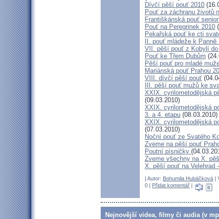
Dívčí pěší pouť 2010
(16.
Pouť za záchranu životů 
Františkánská pouť senior
Pouť na Peregrinek 2010
(
Pekařská pouť ke cti sva
II. pouť mládeže k Panně 
VII. pěší pouť z Kobylí do
Pouť ke Třem Dubům
(24.
Pěší pouť pro mladé muže
Mariánská pouť Prahou 2
VIII. dívčí pěší pouť
(04.0
III. pěší pouť mužů ke sv
XXIX. cyrilometodějská pě
(09.03.2010)
XXIX. cyrilometodějská p
3. a 4. etapu
(08.03.2010)
XXIX. cyrilometodějská p
(07.03.2010)
Noční pouť ze Svatého K
Zveme na pěší pouť Pra
Poutní písničky
(04.03.20
Zveme všechny na X. pěší
X. pěší pouť na Velehrad 
| Autor:
Bohumila Hubáčková
| 
0 |
Přidat komentář
|
Nejnovější videa, filmy či audia (v mp