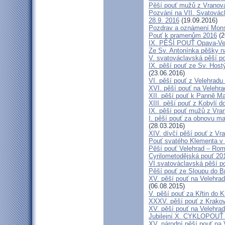
Pěší pouť mužů z Vranova 
Pozvání na VII. Svatovácl
28.9. 2016
(19.09.2016)
Pozdrav a oznámení Mon
Pouť k pramenům 2016
(2
IX. PĚŠÍ POUŤ Opava-Ve
Ze Sv. Antonínka pěšky n
V. svatováclavská pěší p
IX. pěší pouť ze Sv. Host
(23.06.2016)
VI. pěší pouť z Velehrad
XVI. pěší pouť na Velehra
XII. pěší pouť k Panně Ma
XIII. pěší pouť z Kobylí d
IX. pěší pouť mužů z Vran
I. pěší pouť za obnovu ma
(28.03.2016)
XIV. dívčí pěší pouť z Vr
Pouť svatého Klementa v 
Pěší pouť Velehrad – Rom
Cyrilometodějská pouť 20
VI.svatováclavská pěší p
Pěší pouť ze Sloupu do B
XV. pěší pouť na Velehrad
(06.08.2015)
V. pěší pouť za Křtin do K
XXXV. pěší pouť z Krako
XV. pěší pouť na Velehrad
Jubilejní X. CYKLOPOUŤ 
XV. národní pěší pouť na 