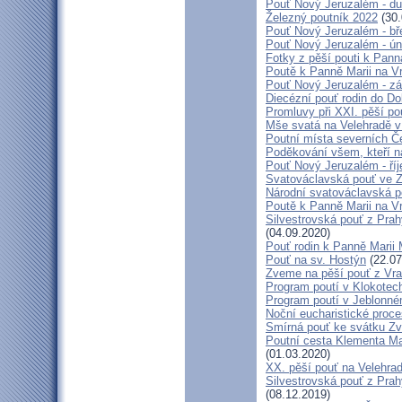
Pouť Nový Jeruzalém - d
Železný poutník 2022
(30.
Pouť Nový Jeruzalém - bř
Pouť Nový Jeruzalém - ún
Fotky z pěší pouti k Pann
Poutě k Panně Marii na V
Pouť Nový Jeruzalém - zá
Diecézní pouť rodin do D
Promluvy při XXI. pěší po
Mše svatá na Velehradě v
Poutní místa severních Č
Poděkování všem, kteří n
Pouť Nový Jeruzalém - ří
Svatováclavská pouť ve 
Národní svatováclavská p
Poutě k Panně Marii na V
Silvestrovská pouť z Prah
(04.09.2020)
Pouť rodin k Panně Marii 
Pouť na sv. Hostýn
(22.07
Zveme na pěší pouť z Vra
Program poutí v Klokotec
Program poutí v Jeblonné
Noční eucharistické proc
Smírná pouť ke svátku Z
Poutní cesta Klementa Ma
(01.03.2020)
XX. pěší pouť na Velehr
Silvestrovská pouť z Prah
(08.12.2019)