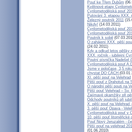
Pouť ke Třem Dubům
(06.
Květnové etapy Cyrilomet
Cyrilometodějská pouť 201
Putování 3. etapou XXX.
Železný poutník 2011
(15.
Nikdy!
(14.03.2011)
Cyrilometodějská pouť 2011
Cyrilometodějská pouť 2011
Poutník k sobě
(07.03.201
O zahájení XXX. pěší pout
(24.02.2011)
Kdy a odkud letos pěšky 
XXX. ročník - jubilejní Cy
Poutní písnička Nadešel 
Cyrilometodějská pouť A.
Jsme v poločase, 3,5 roku
chystat DO CÁCH
(03.01.
XI. pěší pouť na Velehrad
Pěší pouť z Drahotuš na 
O národní pěší pouti na V
Pěší pouť Velehrad – Sv.
Zajímavé okamžiky při pěš
Odchody poutníků při jubil
X. pěší pouť na Velehrad 
3. pěší pouť Opava - Vel
Cyrilometodějská pouť v 
10. pěší pouť litoměřické
Pouť Nový Jeruzalém - če
Pěší pouť na velehrad 20
(01.06.2010)