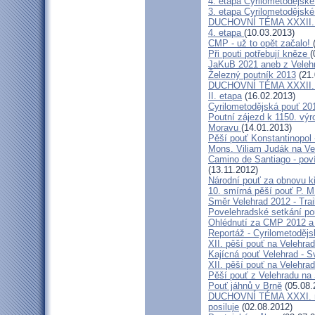
4. etapa Cyrilometodějské
3. etapa Cyrilometodějské
DUCHOVNÍ TÉMA XXXII. roč
4. etapa
(10.03.2013)
CMP - už to opět začalo!
Při pouti potřebují kněze
(
JaKuB 2021 aneb z Veleh
Železný poutník 2013
(21.
DUCHOVNÍ TÉMA XXXII. roč
II. etapa
(16.02.2013)
Cyrilometodějská pouť 20
Poutní zájezd k 1150. výr
Moravu
(14.01.2013)
Pěší pouť Konstantinopol
Mons. Viliam Judák na Ve
Camino de Santiago - poví
(13.11.2012)
Národní pouť za obnovu k
10. smírná pěší pouť P. 
Směr Velehrad 2012 - Trai
Povelehradské setkání po
Ohlédnutí za CMP 2012 a 
Reportáž - Cyrilometodějs
XII. pěší pouť na Velehrad
Kajícná pouť Velehrad - S
XII. pěší pouť na Velehra
Pěší pouť z Velehradu na
Pouť jáhnů v Brně
(05.08.
DUCHOVNÍ TÉMA XXXI. roč
posiluje
(02.08.2012)