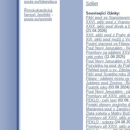
poute.eu/lobendava
Sdílet
Římskokatolická
Související články:
farnost Jestřebí
-
Pěší pouť se Stanislavem
poute.eu/jestrebi
XXVI. pěší pouť z Vranova
XXIX. pěší pouť dívek a ž
(21.04.2026)
XXII. pěší pouť z Prahy 
XIX. pěší pouť mužů z Vr
Poutní slavnost ve Filipo
Pouť Nový Jeruzalém - ří
Promluvy na jubilejní XXV
celé znění
(11.09.2025)
Pouť Nový Jeruzalém v Ra
Pozvánka na pouť do Pra
Přehled poutí u sv. Zdisl
Pěší pouť Svatého roku 2
Filipov - jubilejní místo 
Jubilejní pouť Znojmo - 
Poutník roku
(03.09.2024)
Pouť Nový Jeruzalém - zá
Promluvy při XXIV. pěší 
PEKLO - celý text
(02.09.
Projekt obnovy poutního 
Mariánská pouť v Žarošic
Zlatá sobota u Matky Bož
Promluvy při XXIV. pěší 
PEKLO - sobota
(24.08.20
Promluvy při XXIV. pěší 