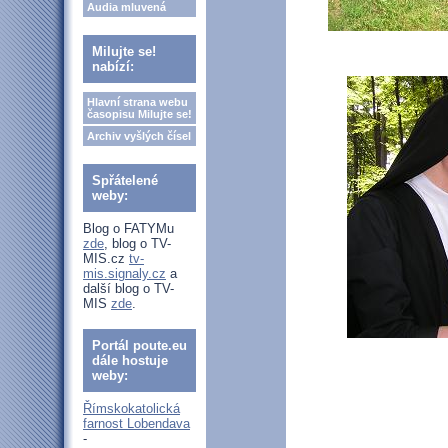
Audia mluvená
Milujte se!
nabízí:
Hlavní strana webu
časopisu Milujte se!
Archiv vyšlých čísel
Spřátelené
weby:
Blog o FATYMu
zde
, blog o TV-
MIS.cz
tv-
mis.signaly.cz
a
další blog o TV-
MIS
zde
.
Portál poute.eu
dále hostuje
weby:
Římskokatolická
farnost Lobendava
-