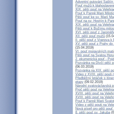
Adventní putování Šaštín 
Pouť mužů k blahoslave
XIX. pěší pouť na Velehra
Pouť k Panně Marii Miloti
Pěší pouť ke sv. Marií Ma
Pouť na sv. Hostýn k Pan
XIX. pěší pouť na Velehra
Pěší pouť k Božímu milos
XVI. pěší pouť z Jaroměř
XII. pěší pouť mužů
(15.0
II. pěší pouť z Vranova k
XV. pěší pouť z Prahy do
(15.04.2019)
VI. pouť moravských mat
Pěší pouť na Svatou Horu
2. ekumenická pouť - Poj
Pozvánka na Dívčí pěší p
(06.03.2019)
Pozvánka na XIX. pěší po
Video z XVIII. pěší pouti 
Předběžný letáček s itine
etapy
(09.02.2019)
Národní svatováclavská p
Proč pěší pouť na Velehr
XVIII. pěší pouť na Veleh
XVIII. pěší pouť na Velehr
Pouť k Panně Marii Svato
Video z pěší pouti na Vel
Nová píseň pro pěší pouť 
8. pěší pouť sv. Jakuba
(0