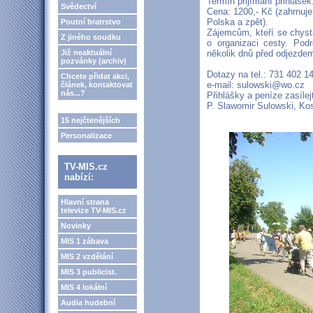
Termín přijímání přihlášek
Svědectví
Cena: 1200,- Kč (zahrnuje 
Polska a zpět).
Poutní bratrstvo
Zájemcům, kteří se chyst
Z jiného soudku
o organizaci cesty. Pod
Již neaktuální
několik dnů před odjezde
pozvánky (archiv)
Dotazy na tel.: 731 402 1
Chcete přidat akci,
e-mail: sulowski@wo.cz
článek, kontaktovat
nás...?
Přihlášky a peníze zasílej
P. Slawomir Sulowski, Ko
15 nejčtenějších
Personalizace
TV-MIS.cz
nabízí:
Hlavní strana
televize TV-MIS.cz
Novinky
MIS 1 zábava
MIS 2 vzdělání
MIS 3 publicist.
MIS 4 lokální
Audia hudební