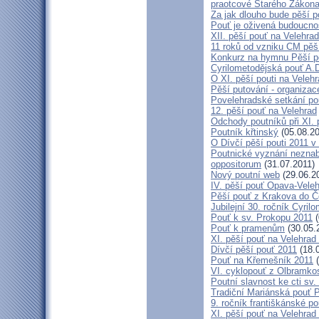
praotcové Starého Zákon
Za jak dlouho bude pěší p
Pouť je oživená budoucno
XII. pěší pouť na Velehr
11 roků od vzniku CM pěš
Konkurz na hymnu Pěší po
Cyrilometodějská pouť A.D
O XI. pěší pouti na Vele
Pěší putování - organiza
Povelehradské setkání po
12. pěší pouť na Velehrad
Odchody poutníků při XI. 
Poutník křtinský
(05.08.20
O Dívčí pěší pouti 2011 v 
Poutnické vyznání neznabo
oppositorum
(31.07.2011)
Nový poutní web
(29.06.2
IV. pěší pouť Opava-Vele
Pěší pouť z Krakova do Č
Jubilejní 30. ročník Cyril
Pouť k sv. Prokopu 2011
(
Pouť k pramenům
(30.05.
XI. pěší pouť na Velehrad
Dívčí pěší pouť 2011
(18.
Pouť na Křemešník 2011
(
VI. cyklopouť z Olbramko
Poutní slavnost ke cti sv.
Tradiční Mariánská pouť P
9. ročník františkánské p
XI. pěší pouť na Velehrad