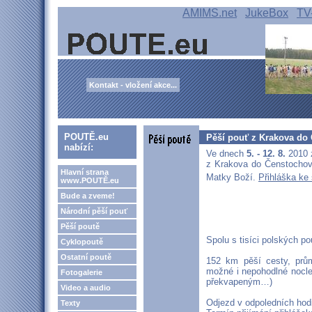
AMIMS.net
JukeBox
TV
Kontakt - vložení akce...
POUTĚ.eu
Pěší pouť z Krakova do
nabízí:
Ve dnech
5. - 12. 8.
2010 
z Krakova do Čenstochov
Hlavní strana
Matky Boží.
Přihláška ke
www.POUTĚ.eu
Bude a zveme!
Národní pěší pouť
Pěší poutě
Spolu s tisíci polských po
Cyklopoutě
Ostatní poutě
152 km pěší cesty, prů
možné i nepohodlné nocleh
Fotogalerie
překvapeným…)
Video a audio
Odjezd v odpoledních hodin
Texty