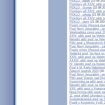
PEKLO - pátek
(23.08.202
Promluvy při XXIV. pěší 
PEKLO - čtvrtek
(22.08.2
Promluvy při XXIV. pěší 
PEKLO - středa
(21.08.20
Promluvy při XXIV. pěší 
PEKLO - úterý
(21.08.202
Poutní místo Vřesová st
Pouť Nový Jeruzalém - ún
Velehradská zimní pouť 2
XXIV. pěší pouť na Velehr
Národní pěší pouť na Veleh
Pěší pouť z Moravských B
Pouť Nový Jeruzalém - zá
Poutní místo Vřesová st
Vodácká pouť "po řece sv
XXIII. pěší pouť na Veleh
XXXIII. pěší pouť na Vele
IV. národní pouť za hospi
Pouť k bl. Karlu Habsburs
Železný poutník 2023
(16.
Pouť Nový Jeruzalém - pr
Pěší pouť Vranov nad Dyj
Vzpomínka na pěší pouť 
Národní pěší pouť na Vel
XXII. pěší pouť z Vranova
Nová hymna pěší pouti na
11. pouť přátel Likvidace 
Svatoprokopská pouť na 
Poutě v Kostelním Vydří 