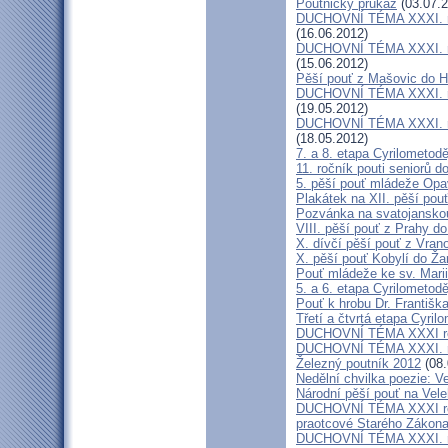
Poutnický průkaz
(03.07.2
DUCHOVNÍ TÉMA XXXI. roč
(16.06.2012)
DUCHOVNÍ TÉMA XXXI. roč
(15.06.2012)
Pěší pouť z Mašovic do 
DUCHOVNÍ TÉMA XXXI. roč
(19.05.2012)
DUCHOVNÍ TÉMA XXXI. roč
(18.05.2012)
7. a 8. etapa Cyrilometod
11. ročník pouti seniorů d
5. pěší pouť mládeže Opa
Plakátek na XII. pěší pou
Pozvánka na svatojanskou
VIII. pěší pouť z Prahy d
X. dívčí pěší pouť z Vran
X. pěší pouť Kobylí do Ža
Pouť mládeže ke sv. Marii
5. a 6. etapa Cyrilometod
Pouť k hrobu Dr. Františ
Třetí a čtvrtá etapa Cyril
DUCHOVNÍ TÉMA XXXI roč
DUCHOVNÍ TÉMA XXXI. ro
Železný poutník 2012
(08.
Nedělní chvilka poezie: 
Národní pěší pouť na Vel
DUCHOVNÍ TÉMA XXXI ročn
praotcové Starého Zákon
DUCHOVNÍ TÉMA XXXI. roč