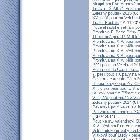
Misijní pouť ve Vranově n
Trnava - Šaštín (- Velehra
Železný poutník 2015
(08.
XV. pěší pouť na Velehrad
Trailer Poutník
(01.11.201
Povelehradské setkání po
Promluva P. Petra Piťhy
(
11. smírná pouť P. MUDr.
Promluva na XIV. pěší pou
Promluva na XIV. pěší pou
Promluva na XIV. pěší pou
Promluva na XIV. pěší pou
Promluva na XIV. pěší pou
Pěší pouť na Velehrad 201
Pěší pouť do Cách - Kulat
7. pěší pouť z Opavy na 
Českou cestou do Cách 
II. ročník cyklopoutě z 
XII. dívčí pěší pouť z Vr
IX. cyklopouť z Přímětic 
VII. pěší pouť mužů z Vra
Železný poutník 2014
(04.
Pekařská pouť ke cti sv.
Pozvánka na zahájení XXXI
(13.02.2014)
Pouť ke sv. Valentinovi
(0
XIV. pěší pouť na Velehra
Velehradské příběhy svob
Vlaková pouť Lurdy - bes
Petr Hirsch o poutích
(26.