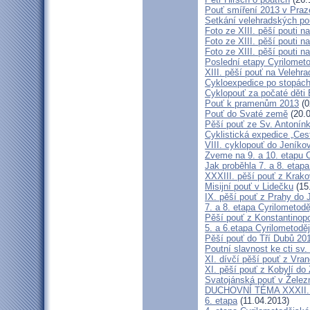
Pouť smíření 2013 v Praz
Setkání velehradských po
Foto ze XIII. pěší pouti na
Foto ze XIII. pěší pouti na
Foto ze XIII. pěší pouti na
Poslední etapy Cyrilometo
XIII. pěší pouť na Velehra
Cykloexpedice po stopách 
Cyklopouť za počaté děti 
Pouť k pramenům 2013
(0
Pouť do Svaté země
(20.0
Pěší pouť ze Sv. Antonín
Cyklistická expedice „Ces
VIII. cyklopouť do Jeníko
Zveme na 9. a 10. etapu C
Jak proběhla 7. a 8. etap
XXXIII. pěší pouť z Kra
Misijní pouť v Lidečku
(15
IX. pěší pouť z Prahy do 
7. a 8. etapa Cyrilometodě
Pěší pouť z Konstantinopo
5. a 6.etapa Cyrilometodě
Pěší pouť do Tří Dubů 20
Poutní slavnost ke cti sv.
XI. dívčí pěší pouť z Vra
XI. pěší pouť z Kobylí do
Svatojánská pouť v Žele
DUCHOVNÍ TÉMA XXXII. roč
6. etapa
(11.04.2013)