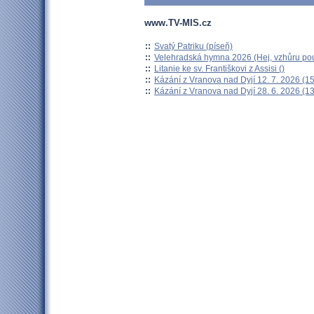
www.TV-MIS.cz
::
Svatý Patriku (píseň)
::
Velehradská hymna 2026 (Hej, vzhůru pou
::
Litanie ke sv. Františkovi z Assisi ()
::
Kázání z Vranova nad Dyjí 12. 7. 2026 (15
::
Kázání z Vranova nad Dyjí 28. 6. 2026 (13