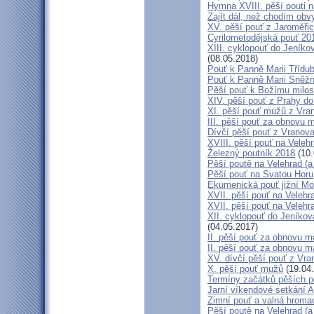
Hymna XVIII. pěší pouti n
Zajít dál, než chodím obv
XV. pěší pouť z Jaroměř
Cyrilometodějská pouť 201
XIII. cyklopouť do Jeníko
(08.05.2018)
Pouť k Panně Marii Třídu
Pouť k Panně Marii Sněž
Pěší pouť k Božímu milos
XIV. pěší pouť z Prahy d
XI. pěší pouť mužů z Vran
III. pěší pouť za obnovu m
Dívčí pěší pouť z Vranova
XVIII. pěší pouť na Veleh
Železný poutník 2018
(10.
Pěší poutě na Velehrad (a 
Pěší pouť na Svatou Horu
Ekumenická pouť jižní M
XVII. pěší pouť na Velehra
XVII. pěší pouť na Velehr
XII. cyklopouť do Jeníkov
(04.05.2017)
II. pěší pouť za obnovu ma
II. pěší pouť za obnovu m
XV. dívčí pěší pouť z Vra
X. pěší pouť mužů
(19.04
Termíny začátků pěších po
Jarní víkendové setkání A
Zimní pouť a valná hroma
Pěší poutě na Velehrad (a 