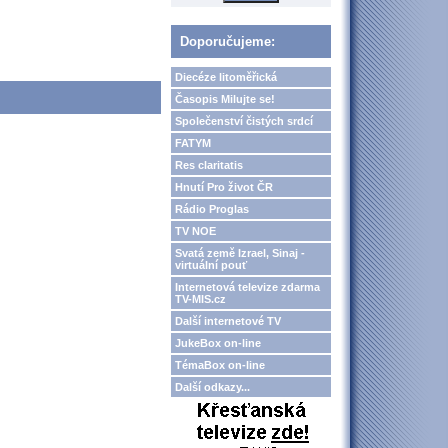
Doporučujeme:
Diecéze litoměřická
Časopis Milujte se!
Společenství čistých srdcí
FATYM
Res claritatis
Hnutí Pro život ČR
Rádio Proglas
TV NOE
Svatá země Izrael, Sinaj -
virtuální pouť
Internetová televize zdarma
TV-MIS.cz
Další internetové TV
JukeBox on-line
TémaBox on-line
Další odkazy...