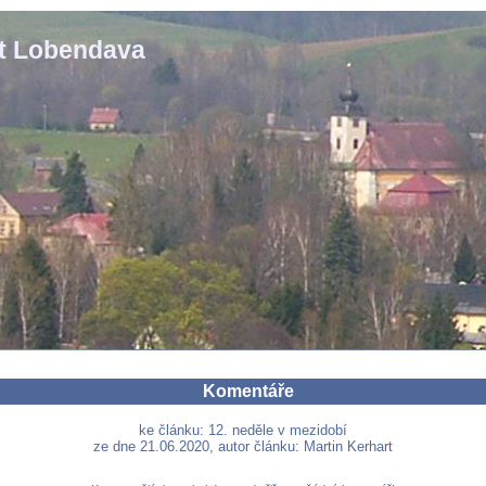
st Lobendava
Komentáře
ke článku: 12. neděle v mezidobí
ze dne 21.06.2020, autor článku: Martin Kerhart