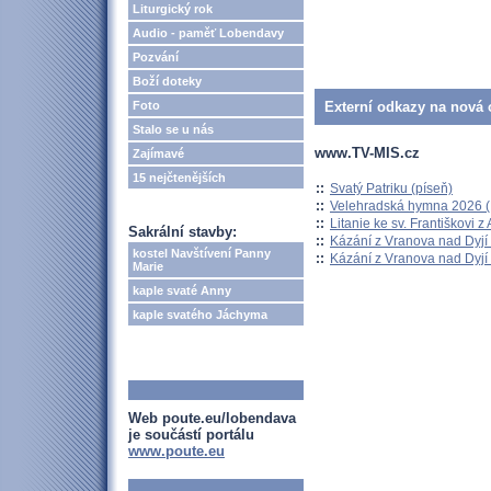
Liturgický rok
Audio - paměť Lobendavy
Pozvání
Boží doteky
Foto
Externí odkazy na nová o
Stalo se u nás
www.TV-MIS.cz
Zajímavé
15 nejčtenějších
::
Svatý Patriku (píseň)
::
Velehradská hymna 2026 (H
::
Litanie ke sv. Františkovi z A
Sakrální stavby:
::
Kázání z Vranova nad Dyjí 
kostel Navštívení Panny
::
Kázání z Vranova nad Dyjí 
Marie
kaple svaté Anny
kaple svatého Jáchyma
Web poute.eu/lobendava
je součástí portálu
www.poute.eu