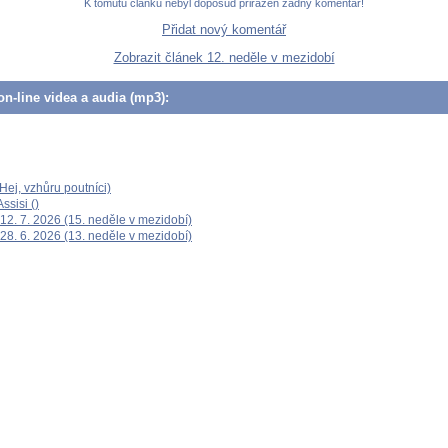
K tomutu článku nebyl doposud přiřazen žádný komentář!
Přidat nový komentář
Zobrazit článek 12. neděle v mezidobí
n-line videa a audia (mp3):
ej, vzhůru poutníci)
ssisi ()
12. 7. 2026 (15. neděle v mezidobí)
28. 6. 2026 (13. neděle v mezidobí)