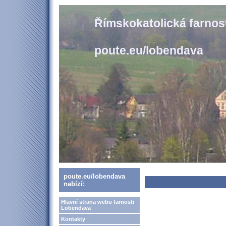
Římskokatolická farno
poute.eu/lobendava
poute.eu/lobendava
nabízí:
Hlavní strana webu farnosti
Lobendava
Kontakty