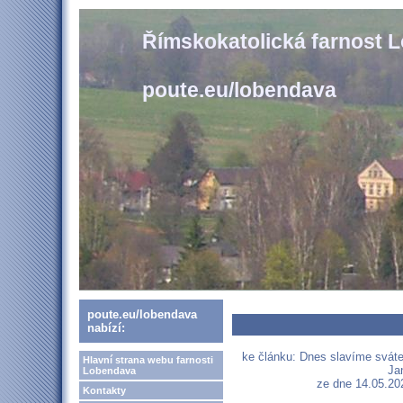
Římskokatolická farnost 
poute.eu/lobendava
poute.eu/lobendava
nabízí:
ke článku: Dnes slavíme sváte
Hlavní strana webu farnosti
Ja
Lobendava
ze dne 14.05.202
Kontakty