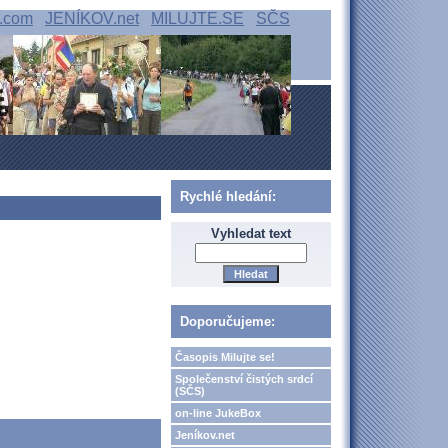
.com
JENÍKOV.net
MILUJTE.SE
SČS
Rychlé hledání:
Vyhledat text
Doporučujeme:
Časopis Milujte se!
Společenství čistých srdcí
(SČS)
on-line JukeBox
Jeníkov.net