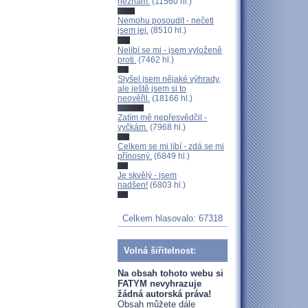
neznám.
(11560 hl.)
Nemohu posoudit - nečetl
jsem jej.
(8510 hl.)
Nelíbí se mi - jsem vyloženě
proti.
(7462 hl.)
Slyšel jsem nějaké výhrady,
ale ještě jsem si to
neověřil.
(18166 hl.)
Zatím mě nepřesvědčil -
vyčkám.
(7968 hl.)
Celkem se mi líbí - zdá se mi
přínosný.
(6849 hl.)
Je skvělý - jsem
nadšen!
(6803 hl.)
Celkem hlasovalo: 67318
Volná šiřitelnost:
Na obsah tohoto webu si
FATYM nevyhrazuje
žádná autorská práva!
Obsah můžete dále