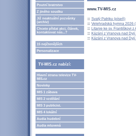
Poutní bratrstvo
www.TV-MIS.cz
Z jiného soudku
Již neaktuální pozvánky
::
Svatý Patriku (píseň)
(archiv)
::
Velehradská hymna 2026 (H
::
Litanie ke sv. Františkovi z A
Chcete přidat akci, článek,
kontaktovat nás...?
::
Kázání z Vranova nad Dyjí 
::
Kázání z Vranova nad Dyjí 
15 nejčtenějších
Personalizace
TV-MIS.cz nabízí:
Hlavní strana televize TV-
MIS.cz
Novinky
MIS 1 zábava
MIS 2 vzdělání
MIS 3 publicist.
MIS 4 lokální
Audia hudební
Audia mluvená