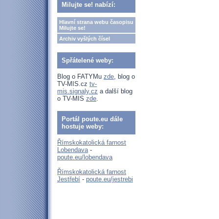
Milujte se! nabízí:
Hlavní strana webu časopisu
Milujte se!
Archiv vyšlých čísel
Spřátelené weby:
Blog o FATYMu
zde
, blog o
TV-MIS.cz
tv-
mis.signaly.cz
a další blog
o TV-MIS
zde
.
Portál poute.eu dále
hostuje weby:
Římskokatolická farnost
Lobendava
-
poute.eu/lobendava
Římskokatolická farnost
Jestřebí
-
poute.eu/jestrebi