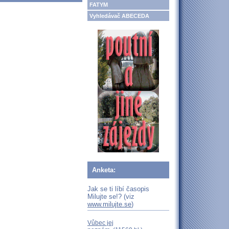
FATYM
Vyhledávač ABECEDA
Anketa:
Jak se ti líbí časopis
Milujte se!? (viz
www.milujte.se
)
Vůbec jej