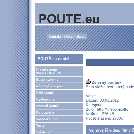
Kontakt - vložení akce...
POUTĚ.eu nabízí:
Hlavní strana
www.POUTĚ.eu
Bude a zveme!
Zelezny poutnik
Národní pěší pouť
Sem vložte text, který bud
Pěší poutě
Verze:
Cyklopoutě
Datum: 08.03.2012
Kategorie:
Ostatní poutě
Zdroj:
http:// nebo mailto:
Fotogalerie
Velikost: 276 kB
Počet stažení: 2738x
Video a audio
Texty
Nejnovější videa, filmy 
Svědectví