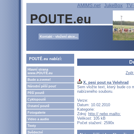
AMIMS.net
JukeBox
TV-
Kontakt - vložení akce...
POUTĚ.eu nabízí:
D
Hlavní strana
Zpět
www.POUTĚ.eu
Bude a zveme!
X. pesi pout na Velehrad
Národní pěší pouť
Sem vložte text, který bude co m
nabízeného souboru.
Pěší poutě
Cyklopoutě
Verze:
Datum: 10.02.2010
Ostatní poutě
Kategorie:
Fotogalerie
Zdroj:
http:// nebo mailto:
Velikost: 105 kB
Video a audio
Počet stažení: 2590x
Texty
Svědectví