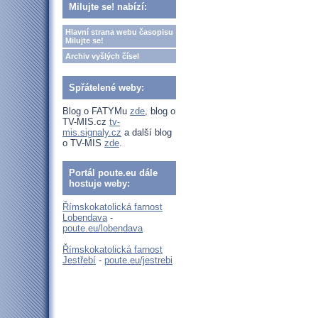
Milujte se! nabízí:
Hlavní strana webu časopisu
Milujte se!
Archiv vyšlých čísel
Spřátelené weby:
Blog o FATYMu
zde
, blog o
TV-MIS.cz
tv-
mis.signaly.cz
a další blog
o TV-MIS
zde
.
Portál poute.eu dále
hostuje weby:
Římskokatolická farnost
Lobendava
-
poute.eu/lobendava
Římskokatolická farnost
Jestřebí
-
poute.eu/jestrebi