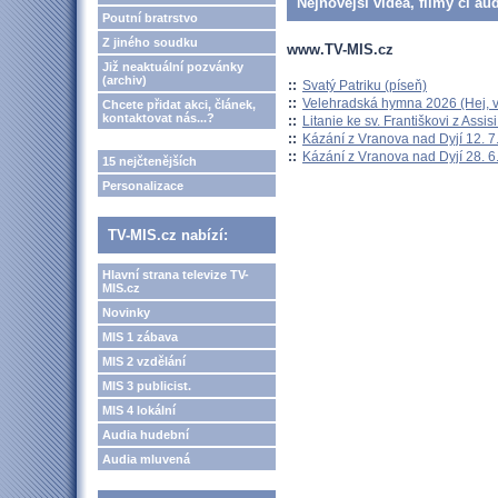
Nejnovější videa, filmy či au
Poutní bratrstvo
Z jiného soudku
www.TV-MIS.cz
Již neaktuální pozvánky
(archiv)
::
Svatý Patriku (píseň)
::
Velehradská hymna 2026 (Hej, v
Chcete přidat akci, článek,
kontaktovat nás...?
::
Litanie ke sv. Františkovi z Assisi
::
Kázání z Vranova nad Dyjí 12. 7
::
Kázání z Vranova nad Dyjí 28. 6
15 nejčtenějších
Personalizace
TV-MIS.cz nabízí:
Hlavní strana televize TV-
MIS.cz
Novinky
MIS 1 zábava
MIS 2 vzdělání
MIS 3 publicist.
MIS 4 lokální
Audia hudební
Audia mluvená