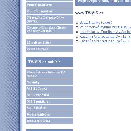
Nejnovější videa, filmy či au
Poutní bratrstvo
Z jiného soudku
www.TV-MIS.cz
Již neaktuální pozvánky
(archiv)
::
Svatý Patriku (píseň)
::
Velehradská hymna 2026 (Hej, v
Chcete přidat akci, článek,
kontaktovat nás...?
::
Litanie ke sv. Františkovi z Assisi
::
Kázání z Vranova nad Dyjí 12. 7
::
Kázání z Vranova nad Dyjí 28. 6
15 nejčtenějších
Personalizace
TV-MIS.cz nabízí:
Hlavní strana televize TV-
MIS.cz
Novinky
MIS 1 zábava
MIS 2 vzdělání
MIS 3 publicist.
MIS 4 lokální
Audia hudební
Audia mluvená