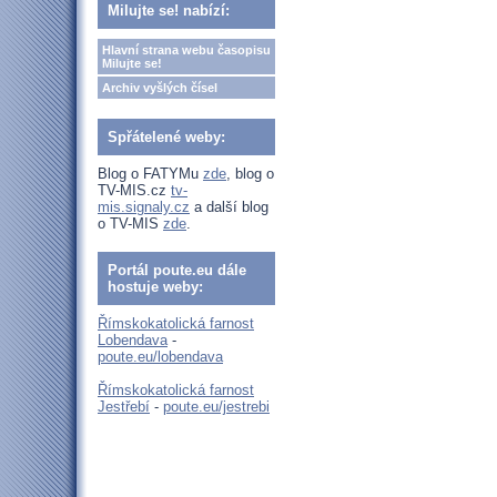
Milujte se! nabízí:
Hlavní strana webu časopisu
Milujte se!
Archiv vyšlých čísel
Spřátelené weby:
Blog o FATYMu
zde
, blog o
TV-MIS.cz
tv-
mis.signaly.cz
a další blog
o TV-MIS
zde
.
Portál poute.eu dále
hostuje weby:
Římskokatolická farnost
Lobendava
-
poute.eu/lobendava
Římskokatolická farnost
Jestřebí
-
poute.eu/jestrebi