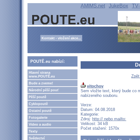
AMIMS.net
JukeBox
TV-
Kontakt - vložení akce...
POUTĚ.eu nabízí:
D
Hlavní strana
Zpět
www.POUTĚ.eu
Bude a zveme!
vitochov
Národní pěší pouť
Sem vložte text, který bude co m
nabízeného souboru.
Pěší poutě
Cyklopoutě
Verze:
Datum: 04.08.2018
Ostatní poutě
Kategorie:
Fotogalerie
Zdroj:
http:// nebo mailto:
Velikost: 34 kB
Video a audio
Počet stažení: 1570x
Texty
Svědectví