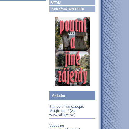
FATYM
Vyhledávač ABECEDA
Anketa:
Jak se ti líbí časopis
Milujte se!? (viz
www.milujte.se
)
Vůbec jej