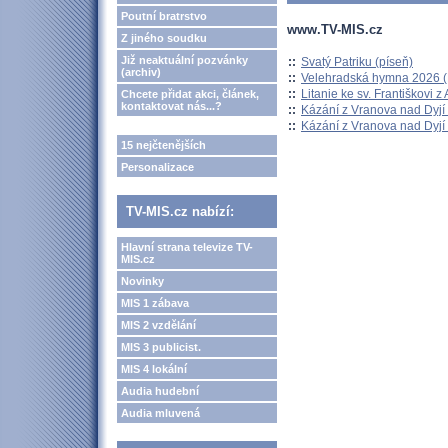
Poutní bratrstvo
www.TV-MIS.cz
Z jiného soudku
Již neaktuální pozvánky
::
Svatý Patriku (píseň)
(archiv)
::
Velehradská hymna 2026 (H
::
Litanie ke sv. Františkovi z A
Chcete přidat akci, článek,
kontaktovat nás...?
::
Kázání z Vranova nad Dyjí 
::
Kázání z Vranova nad Dyjí 
15 nejčtenějších
Personalizace
TV-MIS.cz nabízí:
Hlavní strana televize TV-
MIS.cz
Novinky
MIS 1 zábava
MIS 2 vzdělání
MIS 3 publicist.
MIS 4 lokální
Audia hudební
Audia mluvená