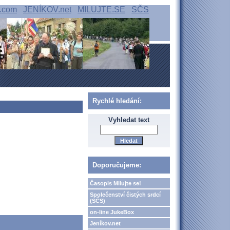
.com
JENÍKOV.net
MILUJTE.SE
SČS
Rychlé hledání:
Vyhledat text
Doporučujeme:
Časopis Milujte se!
Společenství čistých srdcí
(SČS)
on-line JukeBox
Jeníkov.net