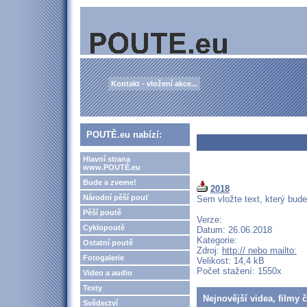
Kontakt - vložení akce...
POUTĚ.eu nabízí:
Hlavní strana
www.POUTĚ.eu
Bude a zveme!
2018
Národní pěší pouť
Sem vložte text, který bud
Pěší poutě
Verze:
Cyklopoutě
Datum: 26.06.2018
Kategorie:
Ostatní poutě
Zdroj:
http:// nebo mailto:
Fotogalerie
Velikost: 14,4 kB
Počet stažení: 1550x
Video a audio
Texty
Nejnovější videa, filmy 
Svědectví