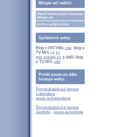
Milujte se! nabízí:
Hlavní strana webu časopisu
Milujte se!
Archiv vyšlých čísel
Spřátelené weby:
Blog o FATYMu
zde
, blog o
TV-MIS.cz
tv-
mis.signaly.cz
a další blog
o TV-MIS
zde
.
Portál poute.eu dále
hostuje weby:
Římskokatolická farnost
Lobendava
-
poute.eu/lobendava
Římskokatolická farnost
Jestřebí
-
poute.eu/jestrebi