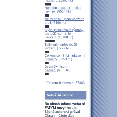
neznám.
(11565 hl.)
Nemohu posoudit - nečetl
jsem jej.
(8514 hl.)
Nelíbí se mi - jsem vyloženě
proti.
(7466 hl.)
Slyšel jsem nějaké výhrady,
ale ještě jsem si to
neověřil.
(18168 hl.)
Zatím mě nepřesvědčil -
vyčkám.
(7972 hl.)
Celkem se mi líbí - zdá se mi
přínosný.
(6853 hl.)
Je skvělý - jsem
nadšen!
(6805 hl.)
Celkem hlasovalo: 67343
Volná šiřitelnost:
Na obsah tohoto webu si
FATYM nevyhrazuje
žádná autorská práva!
Obsah můžete dále