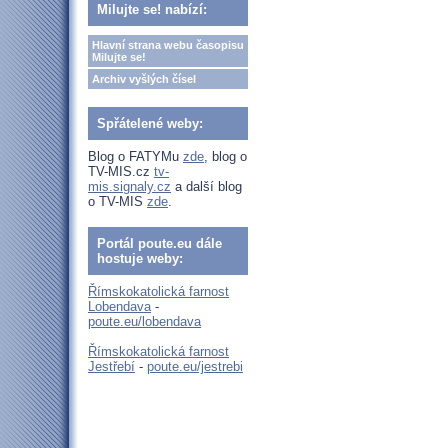
Milujte se! nabízí:
Hlavní strana webu časopisu
Milujte se!
Archiv vyšlých čísel
Spřátelené weby:
Blog o FATYMu
zde
, blog o
TV-MIS.cz
tv-
mis.signaly.cz
a další blog
o TV-MIS
zde
.
Portál poute.eu dále
hostuje weby:
Římskokatolická farnost
Lobendava
-
poute.eu/lobendava
Římskokatolická farnost
Jestřebí
-
poute.eu/jestrebi