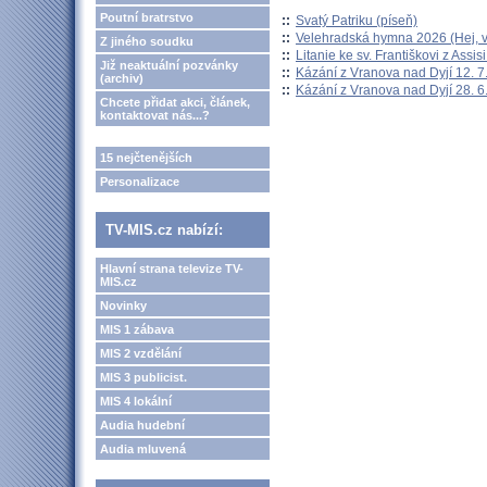
Poutní bratrstvo
::
Svatý Patriku (píseň)
::
Velehradská hymna 2026 (Hej, v
Z jiného soudku
::
Litanie ke sv. Františkovi z Assisi
Již neaktuální pozvánky
::
Kázání z Vranova nad Dyjí 12. 7
(archiv)
::
Kázání z Vranova nad Dyjí 28. 6
Chcete přidat akci, článek,
kontaktovat nás...?
15 nejčtenějších
Personalizace
TV-MIS.cz nabízí:
Hlavní strana televize TV-
MIS.cz
Novinky
MIS 1 zábava
MIS 2 vzdělání
MIS 3 publicist.
MIS 4 lokální
Audia hudební
Audia mluvená