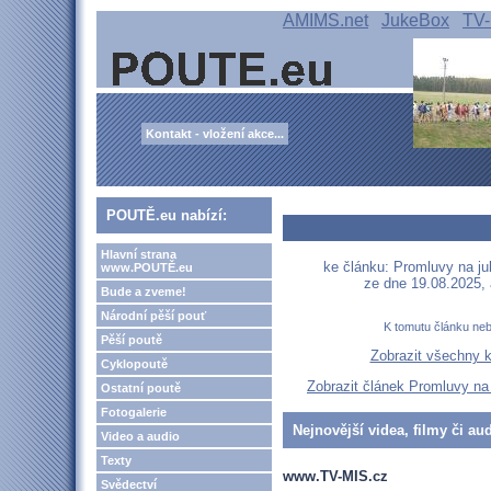
AMIMS.net
JukeBox
TV-
Kontakt - vložení akce...
POUTĚ.eu nabízí:
Hlavní strana
ke článku: Promluvy na jub
www.POUTĚ.eu
ze dne 19.08.2025,
Bude a zveme!
Národní pěší pouť
K tomutu článku ne
Pěší poutě
Zobrazit všechny 
Cyklopoutě
Zobrazit článek Promluvy na 
Ostatní poutě
Fotogalerie
Nejnovější videa, filmy či au
Video a audio
Texty
www.TV-MIS.cz
Svědectví