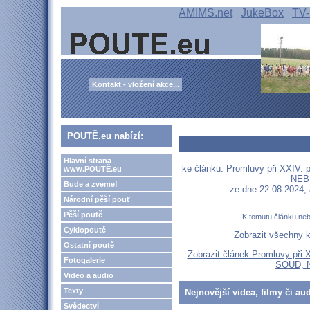
AMIMS.net
JukeBox
TV-
Kontakt - vložení akce...
POUTĚ.eu nabízí:
Hlavní strana
ke článku: Promluvy při XXIV. 
www.POUTĚ.eu
NEBE
Bude a zveme!
ze dne 22.08.2024,
Národní pěší pouť
Pěší poutě
K tomutu článku ne
Cyklopoutě
Zobrazit všechny 
Ostatní poutě
Zobrazit článek Promluvy při 
Fotogalerie
SOUD, N
Video a audio
Texty
Nejnovější videa, filmy či au
Svědectví