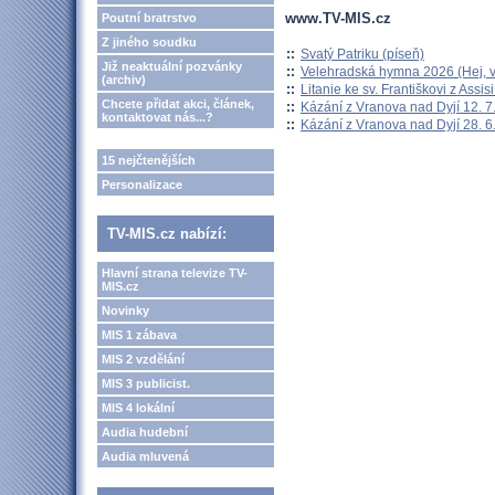
www.TV-MIS.cz
Poutní bratrstvo
Z jiného soudku
::
Svatý Patriku (píseň)
Již neaktuální pozvánky
::
Velehradská hymna 2026 (Hej, v
(archiv)
::
Litanie ke sv. Františkovi z Assisi
Chcete přidat akci, článek,
::
Kázání z Vranova nad Dyjí 12. 7
kontaktovat nás...?
::
Kázání z Vranova nad Dyjí 28. 6
15 nejčtenějších
Personalizace
TV-MIS.cz nabízí:
Hlavní strana televize TV-
MIS.cz
Novinky
MIS 1 zábava
MIS 2 vzdělání
MIS 3 publicist.
MIS 4 lokální
Audia hudební
Audia mluvená