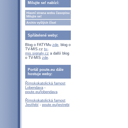
Milujte se! nabízí:
Hlavní strana webu časopisu
Milujte se!
Archiv vyšlých čísel
Spřátelené weby:
Blog o FATYMu
zde
, blog o
TV-MIS.cz
tv-
mis.signaly.cz
a další blog
o TV-MIS
zde
.
Portál poute.eu dále
hostuje weby:
Římskokatolická farnost
Lobendava
-
poute.eu/lobendava
Římskokatolická farnost
Jestřebí
-
poute.eu/jestrebi