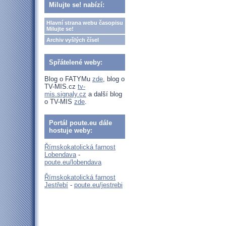
Milujte se! nabízí:
Hlavní strana webu časopisu
Milujte se!
Archiv vyšlých čísel
Spřátelené weby:
Blog o FATYMu
zde
, blog o
TV-MIS.cz
tv-
mis.signaly.cz
a další blog
o TV-MIS
zde
.
Portál poute.eu dále
hostuje weby:
Římskokatolická farnost
Lobendava
-
poute.eu/lobendava
Římskokatolická farnost
Jestřebí
-
poute.eu/jestrebi