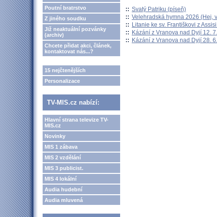
Poutní bratrstvo
::
Svatý Patriku (píseň)
::
Velehradská hymna 2026 (Hej, v
Z jiného soudku
::
Litanie ke sv. Františkovi z Assisi
Již neaktuální pozvánky
::
Kázání z Vranova nad Dyjí 12. 7
(archiv)
::
Kázání z Vranova nad Dyjí 28. 6
Chcete přidat akci, článek,
kontaktovat nás...?
15 nejčtenějších
Personalizace
TV-MIS.cz nabízí:
Hlavní strana televize TV-
MIS.cz
Novinky
MIS 1 zábava
MIS 2 vzdělání
MIS 3 publicist.
MIS 4 lokální
Audia hudební
Audia mluvená