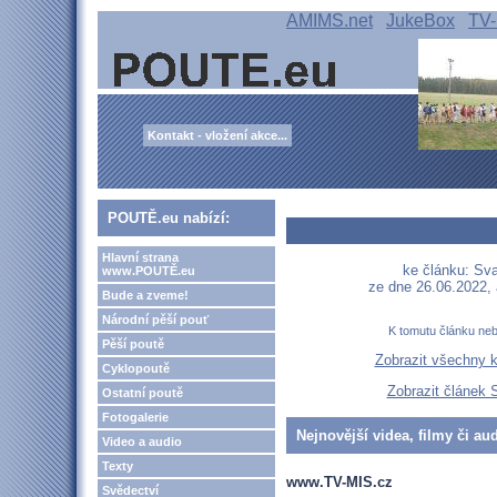
AMIMS.net
JukeBox
TV-
Kontakt - vložení akce...
POUTĚ.eu nabízí:
Hlavní strana
ke článku: Sv
www.POUTĚ.eu
ze dne 26.06.2022,
Bude a zveme!
Národní pěší pouť
K tomutu článku ne
Pěší poutě
Zobrazit všechny 
Cyklopoutě
Zobrazit článek
Ostatní poutě
Fotogalerie
Nejnovější videa, filmy či au
Video a audio
Texty
www.TV-MIS.cz
Svědectví