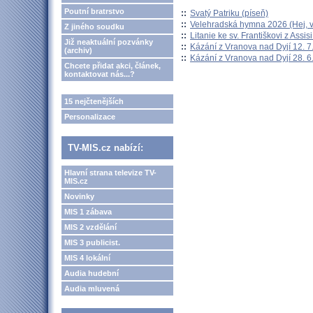
Poutní bratrstvo
::
Svatý Patriku (píseň)
::
Velehradská hymna 2026 (Hej, v
Z jiného soudku
::
Litanie ke sv. Františkovi z Assisi
Již neaktuální pozvánky
::
Kázání z Vranova nad Dyjí 12. 7
(archiv)
::
Kázání z Vranova nad Dyjí 28. 6
Chcete přidat akci, článek,
kontaktovat nás...?
15 nejčtenějších
Personalizace
TV-MIS.cz nabízí:
Hlavní strana televize TV-
MIS.cz
Novinky
MIS 1 zábava
MIS 2 vzdělání
MIS 3 publicist.
MIS 4 lokální
Audia hudební
Audia mluvená