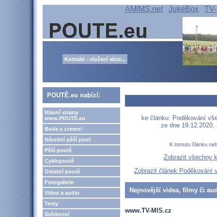
AMIMS.net
JukeBox
TV-
Kontakt - vložení akce...
POUTĚ.eu nabízí:
Hlavní strana
ke článku: Poděkování vše
www.POUTĚ.eu
ze dne 19.12.2020,
Bude a zveme!
Národní pěší pouť
K tomutu článku ne
Pěší poutě
Zobrazit všechny 
Cyklopoutě
Zobrazit článek Poděkování v
Ostatní poutě
Fotogalerie
Nejnovější videa, filmy či au
Video a audio
Texty
www.TV-MIS.cz
Svědectví