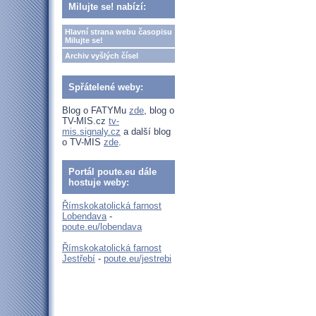
Milujte se! nabízí:
Hlavní strana webu časopisu
Milujte se!
Archiv vyšlých čísel
Spřátelené weby:
Blog o FATYMu
zde
, blog o
TV-MIS.cz
tv-
mis.signaly.cz
a další blog
o TV-MIS
zde
.
Portál poute.eu dále
hostuje weby:
Římskokatolická farnost
Lobendava
-
poute.eu/lobendava
Římskokatolická farnost
Jestřebí
-
poute.eu/jestrebi