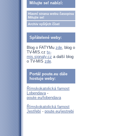
Milujte se! nabízí:
Hlavní strana webu časopisu
Milujte se!
Archiv vyšlých čísel
Spřátelené weby:
Blog o FATYMu
zde
, blog o
TV-MIS.cz
tv-
mis.signaly.cz
a další blog
o TV-MIS
zde
.
Portál poute.eu dále
hostuje weby:
Římskokatolická farnost
Lobendava
-
poute.eu/lobendava
Římskokatolická farnost
Jestřebí
-
poute.eu/jestrebi