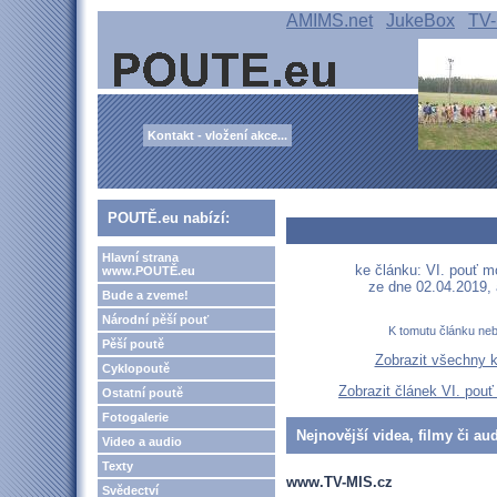
AMIMS.net
JukeBox
TV-
Kontakt - vložení akce...
POUTĚ.eu nabízí:
Hlavní strana
ke článku: VI. pouť 
www.POUTĚ.eu
ze dne 02.04.2019,
Bude a zveme!
Národní pěší pouť
K tomutu článku ne
Pěší poutě
Zobrazit všechny 
Cyklopoutě
Zobrazit článek VI. po
Ostatní poutě
Fotogalerie
Nejnovější videa, filmy či au
Video a audio
Texty
www.TV-MIS.cz
Svědectví