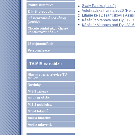
Poutní bratrstvo
::
Svatý Patriku (píseň)
::
Velehradská hymna 2026 (Hej, v
Z jiného soudku
::
Litanie ke sv. Františkovi z Assisi
Již neaktuální pozvánky
::
Kázání z Vranova nad Dyjí 12. 7
(archiv)
::
Kázání z Vranova nad Dyjí 28. 6
Chcete přidat akci, článek,
kontaktovat nás...?
15 nejčtenějších
Personalizace
TV-MIS.cz nabízí:
Hlavní strana televize TV-
MIS.cz
Novinky
MIS 1 zábava
MIS 2 vzdělání
MIS 3 publicist.
MIS 4 lokální
Audia hudební
Audia mluvená