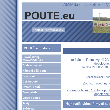
AMIMS.net
JukeBox
TV-
Kontakt - vložení akce...
POUTĚ.eu nabízí:
Hlavní strana
ke článku: Promluvy při XVII
www.POUTĚ.eu
dopoledne:
Bude a zveme!
ze dne 21.08.2018,
Národní pěší pouť
Pěší poutě
K tomutu článku ne
Cyklopoutě
Zobrazit všechny 
Ostatní poutě
Zobrazit článek Promluvy při X
Fotogalerie
dopoledne:
Video a audio
Texty
Nejnovější videa, filmy či au
Svědectví