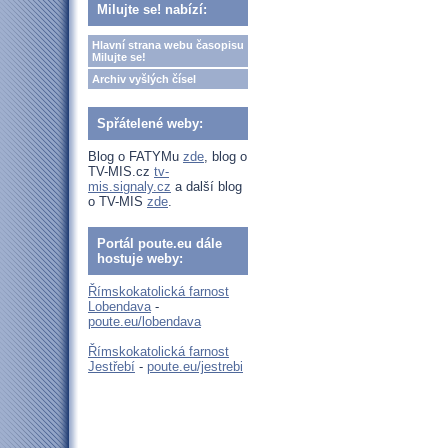
Milujte se! nabízí:
Hlavní strana webu časopisu
Milujte se!
Archiv vyšlých čísel
Spřátelené weby:
Blog o FATYMu
zde
, blog o
TV-MIS.cz
tv-
mis.signaly.cz
a další blog
o TV-MIS
zde
.
Portál poute.eu dále
hostuje weby:
Římskokatolická farnost
Lobendava
-
poute.eu/lobendava
Římskokatolická farnost
Jestřebí
-
poute.eu/jestrebi