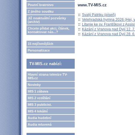
www.TV-MIS.cz
Poutní bratrstvo
Z jiného soudku
::
Svatý Patriku (píseň)
Již neaktuální pozvánky
::
Velehradská hymna 2026 (Hej, v
(archiv)
::
Litanie ke sv. Františkovi z Assisi
Chcete přidat akci, článek,
::
Kázání z Vranova nad Dyjí 12. 7
kontaktovat nás...?
::
Kázání z Vranova nad Dyjí 28. 6
15 nejčtenějších
Personalizace
TV-MIS.cz nabízí:
Hlavní strana televize TV-
MIS.cz
Novinky
MIS 1 zábava
MIS 2 vzdělání
MIS 3 publicist.
MIS 4 lokální
Audia hudební
Audia mluvená