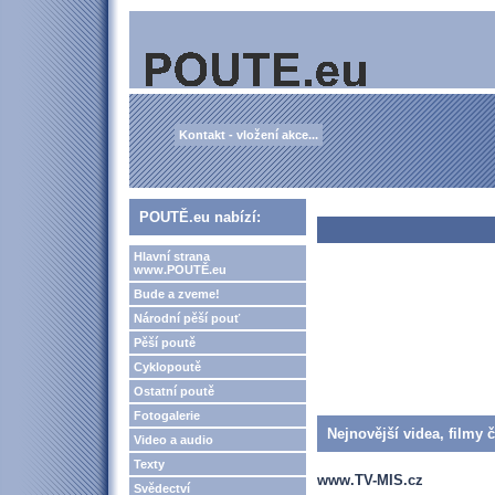
Kontakt - vložení akce...
POUTĚ.eu nabízí:
Hlavní strana
www.POUTĚ.eu
Bude a zveme!
Národní pěší pouť
Pěší poutě
Cyklopoutě
Ostatní poutě
Fotogalerie
Nejnovější videa, filmy 
Video a audio
Texty
www.TV-MIS.cz
Svědectví