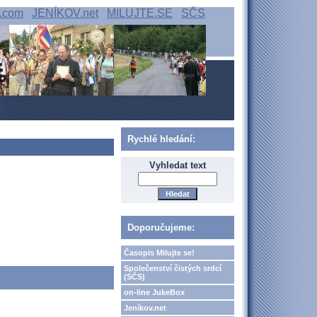
.com
JENÍKOV.net
MILUJTE.SE
SČS
Rychlé hledání:
Vyhledat text
Doporučujeme:
Časopis Milujte se!
Společenství čistých srdcí
(SČS)
on-line JukeBox
Jeníkov.net