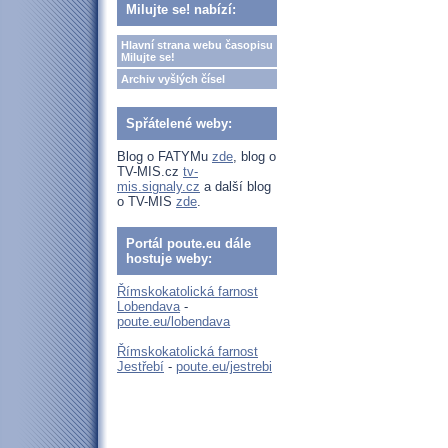
Milujte se! nabízí:
Hlavní strana webu časopisu
Milujte se!
Archiv vyšlých čísel
Spřátelené weby:
Blog o FATYMu
zde
, blog o
TV-MIS.cz
tv-
mis.signaly.cz
a další blog
o TV-MIS
zde
.
Portál poute.eu dále
hostuje weby:
Římskokatolická farnost
Lobendava
-
poute.eu/lobendava
Římskokatolická farnost
Jestřebí
-
poute.eu/jestrebi