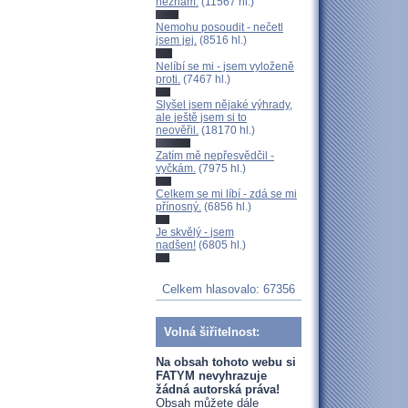
neznám.
(11567 hl.)
Nemohu posoudit - nečetl
jsem jej.
(8516 hl.)
Nelíbí se mi - jsem vyloženě
proti.
(7467 hl.)
Slyšel jsem nějaké výhrady,
ale ještě jsem si to
neověřil.
(18170 hl.)
Zatím mě nepřesvědčil -
vyčkám.
(7975 hl.)
Celkem se mi líbí - zdá se mi
přínosný.
(6856 hl.)
Je skvělý - jsem
nadšen!
(6805 hl.)
Celkem hlasovalo: 67356
Volná šiřitelnost:
Na obsah tohoto webu si
FATYM nevyhrazuje
žádná autorská práva!
Obsah můžete dále