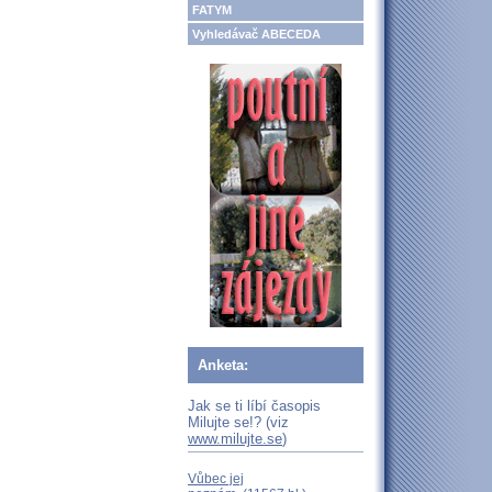
FATYM
Vyhledávač ABECEDA
Anketa:
Jak se ti líbí časopis
Milujte se!? (viz
www.milujte.se
)
Vůbec jej