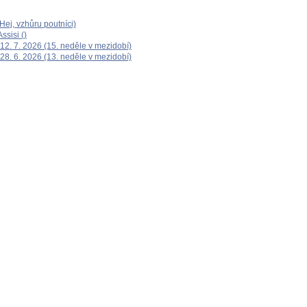
ej, vzhůru poutníci)
ssisi ()
12. 7. 2026 (15. neděle v mezidobí)
28. 6. 2026 (13. neděle v mezidobí)