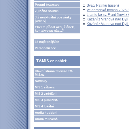
Poutní bratrstvo
::
Svatý Patriku (píseň)
::
Velehradská hymna 2026 (H
Z jiného soudku
::
Litanie ke sv. Františkovi z A
Již neaktuální pozvánky
::
Kázání z Vranova nad Dyjí 
(archiv)
::
Kázání z Vranova nad Dyjí 
Chcete přidat akci, článek,
kontaktovat nás...?
15 nejčtenějších
Personalizace
TV-MIS.cz nabízí:
Hlavní strana televize TV-
MIS.cz
Novinky
MIS 1 zábava
MIS 2 vzdělání
MIS 3 publicist.
MIS 4 lokální
Audia hudební
Audia mluvená