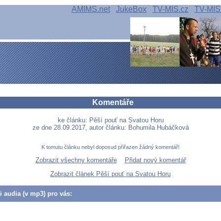
AMIMS.net
JukeBox
TV-MIS.cz
TV-MIS
Komentáře
ke článku: Pěší pouť na Svatou Horu
ze dne 28.09.2017, autor článku: Bohumila Hubáčková
K tomutu článku nebyl doposud přiřazen žádný komentář!
Zobrazit všechny komentáře
Přidat nový komentář
Zobrazit článek Pěší pouť na Svatou Horu
či audia (v mp3) pro vás: