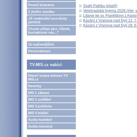
Poutní bratrstvo
::
Svatý Patriku (píseň)
::
Velehradská hymna 2026 (Hej, v
Z jiného soudku
::
Litanie ke sv. Františkovi z Assisi
Již neaktuální pozvánky
::
Kázání z Vranova nad Dyjí 12. 7
(archiv)
::
Kázání z Vranova nad Dyjí 28. 6
Chcete přidat akci, článek,
kontaktovat nás...?
15 nejčtenějších
Personalizace
TV-MIS.cz nabízí:
Hlavní strana televize TV-
MIS.cz
Novinky
MIS 1 zábava
MIS 2 vzdělání
MIS 3 publicist.
MIS 4 lokální
Audia hudební
Audia mluvená