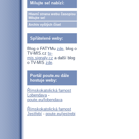
Milujte se! nabízí:
Hlavní strana webu časopisu
Milujte se!
Archiv vyšlých čísel
Spřátelené weby:
Blog o FATYMu
zde
, blog o
TV-MIS.cz
tv-
mis.signaly.cz
a další blog
o TV-MIS
zde
.
Portál poute.eu dále
hostuje weby:
Římskokatolická farnost
Lobendava
-
poute.eu/lobendava
Římskokatolická farnost
Jestřebí
-
poute.eu/jestrebi