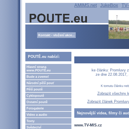
AMIMS.net
JukeBox
TV-
Kontakt - vložení akce...
POUTĚ.eu nabízí:
Hlavní strana
ke článku: Promluvy ze
www.POUTĚ.eu
ze dne 22.08.2017,
Bude a zveme!
Národní pěší pouť
K tomutu článku ne
Pěší poutě
Zobrazit všechny 
Cyklopoutě
Zobrazit článek Promluvy
Ostatní poutě
Fotogalerie
Nejnovější videa, filmy či au
Video a audio
Texty
www.TV-MIS.cz
Svědectví